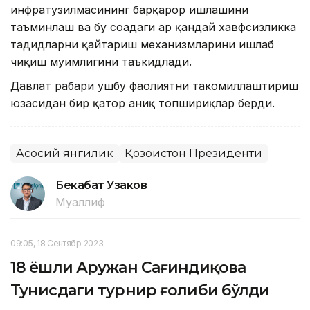
инфратузилмасининг барқарор ишлашини
таъминлаш ва бу соҳадаги ҳар қандай хавфсизликка
таҳдидларни қайтариш механизмларини ишлаб
чиқиш муҳимлигини таъкидлади.
Давлат раҳбари ушбу фаолиятни такомиллаштириш
юзасидан бир қатор аниқ топшириқлар берди.
Асосий янгилик
Қозоғистон Президенти
Бекабат Узаков
Муаллиф
09:05, 18 Сентябр 2023
18 ёшли Аружан Сағиндиқова
Тунисдаги турнир ғолиби бўлди