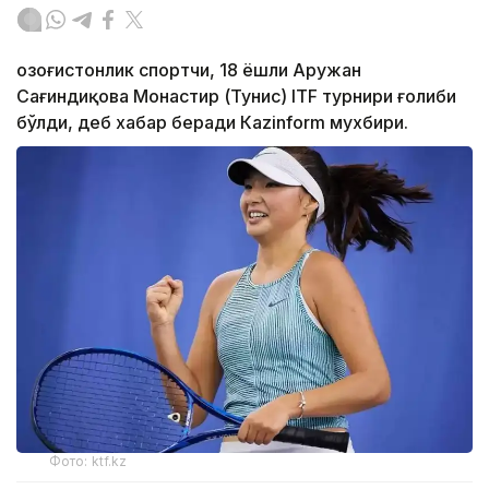
Қозоғистонлик спортчи, 18 ёшли Аружан
Сағиндиқова Монастир (Тунис) ITF турнири ғолиби
бўлди, деб хабар беради Каzinform мухбири.
Фото: ktf.kz