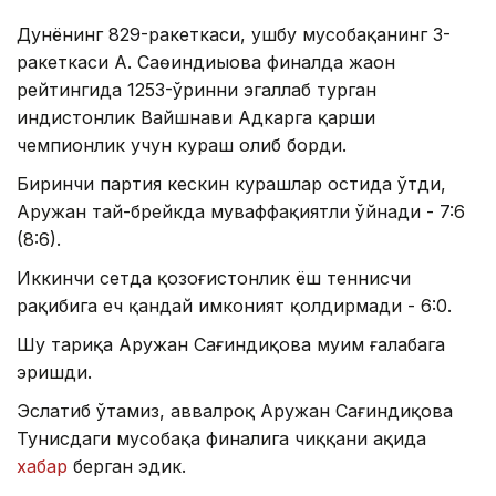
Дунёнинг 829-ракеткаси, ушбу мусобақанинг 3-
ракеткаси А. Саөиндиыова финалда жаҳон
рейтингида 1253-ўринни эгаллаб турган
ҳиндистонлик Вайшнави Адкарга қарши
чемпионлик учун кураш олиб борди.
Биринчи партия кескин курашлар остида ўтди,
Аружан тай-брейкда муваффақиятли ўйнади - 7:6
(8:6).
Иккинчи сетда қозоғистонлик ёш теннисчи
рақибига ҳеч қандай имконият қолдирмади - 6:0.
Шу тариқа Аружан Сағиндиқова муҳим ғалабага
эришди.
Эслатиб ўтамиз, аввалроқ Аружан Сағиндиқова
Тунисдаги мусобақа финалига чиққани ҳақида
хабар
берган эдик.