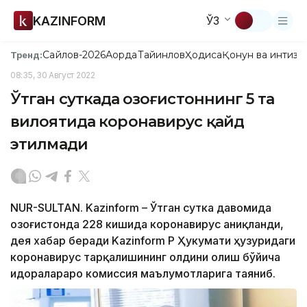
KAZINFORM
ЎЗ
Сайлов-2026
Ақорда
Тайинлов
Ҳодиса
Қонун ва интизо
Тренд:
08:35, 30 Август 2022
Ўтган суткада Қозоғистоннинг 5 та
вилоятида коронавирус қайд
этилмади
NUR-SULTAN. Kazinform – Ўтган сутка давомида
Қозоғистонда 228 кишида коронавирус аниқланди,
дея хабар беради Kazinform ҚР Ҳукумати ҳузуридаги
коронавирус тарқалишининг олдини олиш бўйича
идоралараро комиссия маълумотларига таяниб.