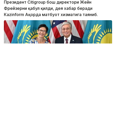
Президент Citigroup бош директори Жейн
Фрейзерни қабул қилди, дея хабар беради
Кazinform Ақорда матбуот хизматига таяниб.
Фото: Ақорда
Учрашувда Америка молиявий холдингининг
мамлакатдаги фаолияти кўламини кенгайтириш
истиқболлари муҳокама қилинди.
Мамлакатдаги ягона Америка банки бўлган Citibank