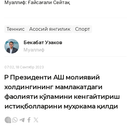
Муаллиф: Ғайсағали Сейтақ
Теннис
Асосий янгилик
Спорт
Бекабат Узаков
Муаллиф
07:02, 18 Сентябр 2023
ҚР Президенти АҚШ молиявий
холдингининг мамлакатдаги
фаолияти кўламини кенгайтириш
истиқболларини муҳокама қилди