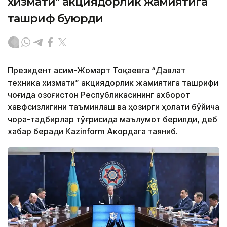
хизмати” акциядорлик жамиятига
ташриф буюрди
Президент Қасим-Жомарт Тоқаевга “Давлат
техника хизмати” акциядорлик жамиятига ташрифи
чоғида Қозоғистон Республикасининг ахборот
хавфсизлигини таъминлаш ва ҳозирги ҳолати бўйича
чора-тадбирлар тўғрисида маълумот берилди, деб
хабар беради Каzinform Акордага таяниб.