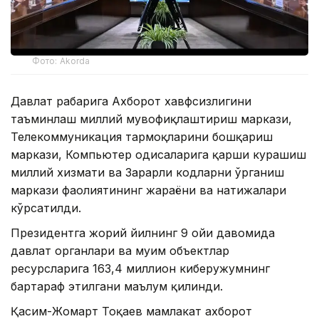
Фото: Akorda
Давлат раҳбарига Ахборот хавфсизлигини
таъминлаш миллий мувофиқлаштириш маркази,
Телекоммуникация тармоқларини бошқариш
маркази, Компьютер ҳодисаларига қарши курашиш
миллий хизмати ва Зарарли кодларни ўрганиш
маркази фаолиятининг жараёни ва натижалари
кўрсатилди.
Президентга жорий йилнинг 9 ойи давомида
давлат органлари ва муҳим объектлар
ресурсларига 163,4 миллион киберҳужумнинг
бартараф этилгани маълум қилинди.
Қасим-Жомарт Тоқаев мамлакат ахборот