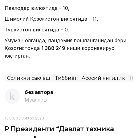
Павлодар вилоятида - 10,
Шимолий Қозоғистон вилоятида - 11,
Туркистон вилоятида – 0.
Умуман олганда, пандемия бошланганидан бери
Қозоғистонда
1 388 249
киши коронавирус
юқтирган.
Соғлиқни сақлаш
Тиббиёт
Асосий янгилик
ҚР
без автора
Муаллиф
13:00, 03 Октябр 2023
ҚР Президенти “Давлат техника