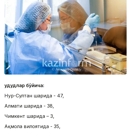
Ҳудудлар бўйича:
Нур-Султан шаҳрида - 47,
Алмати шаҳрида - 38,
Чимкент шаҳрида – 3,
Ақмола вилоятида - 35,