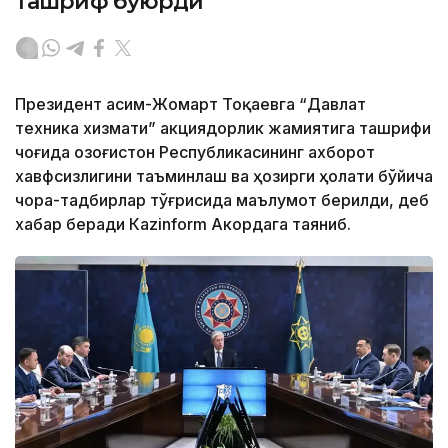
ташриф буюрди
Президент Қасим-Жомарт Тоқаевга “Давлат
техника хизмати” акциядорлик жамиятига ташрифи
чоғида Қозоғистон Республикасининг ахборот
хавфсизлигини таъминлаш ва ҳозирги ҳолати бўйича
чора-тадбирлар тўғрисида маълумот берилди, деб
хабар беради Каzinform Акордага таяниб.