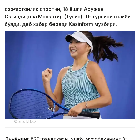
Қозоғистонлик спортчи, 18 ёшли Аружан
Сағиндиқова Монастир (Тунис) ITF турнири ғолиби
бўлди, деб хабар беради Каzinform мухбири.
Фото: ktf.kz
Дунёнинг 829-ракеткаси, ушбу мусобақанинг 3-