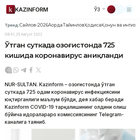
KAZINFORM
ЎЗ
Сайлов-2026
Ақорда
Тайинлов
Ҳодиса
Қонун ва интизо
Тренд:
08:41, 25 Август 2022
Ўтган суткада Қозоғистонда 725
кишида коронавирус аниқланди
NUR-SULTAN. Kazinform – Қозоғистонда ўтган
суткада 725 одам коронавирус инфекциясини
юқтирганлиги маълум бўлди, дея хабар беради
Kazinform CОVID-19 тарқалишининг олдини олиш
бўйича идоралараро комиссиясининг Теlegram-
каналига таяниб.