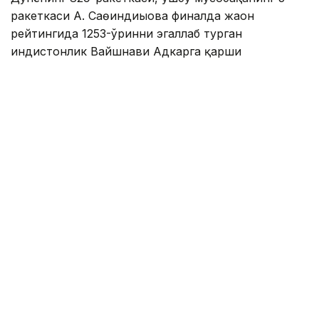
ракеткаси А. Саөиндиыова финалда жаҳон
рейтингида 1253-ўринни эгаллаб турган
ҳиндистонлик Вайшнави Адкарга қарши
чемпионлик учун кураш олиб борди.
Биринчи партия кескин курашлар остида ўтди,
Аружан тай-брейкда муваффақиятли ўйнади - 7:6
(8:6).
Иккинчи сетда қозоғистонлик ёш теннисчи
рақибига ҳеч қандай имконият қолдирмади - 6:0.
Шу тариқа Аружан Сағиндиқова муҳим ғалабага
эришди.
Эслатиб ўтамиз, аввалроқ Аружан Сағиндиқова
Тунисдаги мусобақа финалига чиққани ҳақида
хабар
берган эдик.
Муаллиф: Ғайсағали Сейтақ