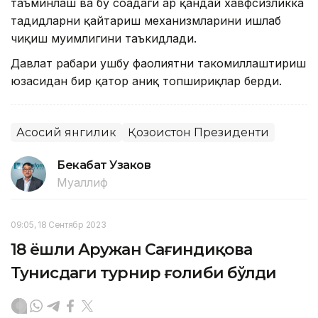
таъминлаш ва бу соҳадаги ҳар қандай хавфсизликка
таҳдидларни қайтариш механизмларини ишлаб
чиқиш муҳимлигини таъкидлади.
Давлат раҳбари ушбу фаолиятни такомиллаштириш
юзасидан бир қатор аниқ топшириқлар берди.
Асосий янгилик
Қозоғистон Президенти
Бекабат Узаков
Муаллиф
09:05, 18 Сентябр 2023
18 ёшли Аружан Сағиндиқова
Тунисдаги турнир ғолиби бўлди