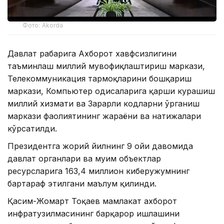
Фото: Akorda
Давлат раҳбарига Ахборот хавфсизлигини
таъминлаш миллий мувофиқлаштириш маркази,
Телекоммуникация тармоқларини бошқариш
маркази, Компьютер ҳодисаларига қарши курашиш
миллий хизмати ва Зарарли кодларни ўрганиш
маркази фаолиятининг жараёни ва натижалари
кўрсатилди.
Президентга жорий йилнинг 9 ойи давомида
давлат органлари ва муҳим объектлар
ресурсларига 163,4 миллион киберҳужумнинг
бартараф этилгани маълум қилинди.
Қасим-Жомарт Тоқаев мамлакат ахборот
инфратузилмасининг барқарор ишлашини