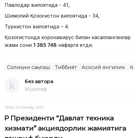
Павлодар вилоятида - 41,
Шимолий Қозоғистон вилоятида - 34,
Туркистон вилоятида – 4.
Қозоғистонда коронавирус билан касалланганлар
жами сони
1 385 748
нафарга етди.
Соғлиқни сақлаш
Тиббиёт
Асосий янгилик
ҚР
без автора
Муаллиф
13:00, 03 Октябр 2023
ҚР Президенти “Давлат техника
хизмати” акциядорлик жамиятига