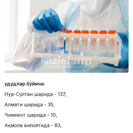
Ҳудудлар бўйича:
Нур-Султан шаҳрида - 137,
Алмати шаҳрида - 35,
Чимкент шаҳрида - 10,
Ақмола вилоятида - 83,