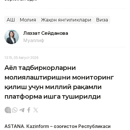
АҚШ
Молия
Жаҳон янгиликлари
Виза
Ляззат Сейданова
Муаллиф
13:15, 05 Август 2026
Аёл тадбиркорларни
молиялаштиришни мониторинг
қилиш учун миллий рақамли
платформа ишга туширилди
ASTANА. Кazinform – Қозоғистон Республикаси