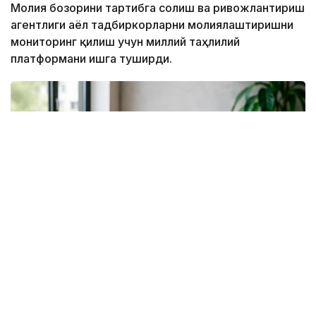
Молия бозорини тартибга солиш ва ривожлантириш
агентлиги аёл тадбиркорларни молиялаштиришни
мониторинг қилиш учун миллий таҳлилий
платформани ишга туширди.
Фото: Молия бозорини тартибга солиш ва ривожлантириш
агентлиги