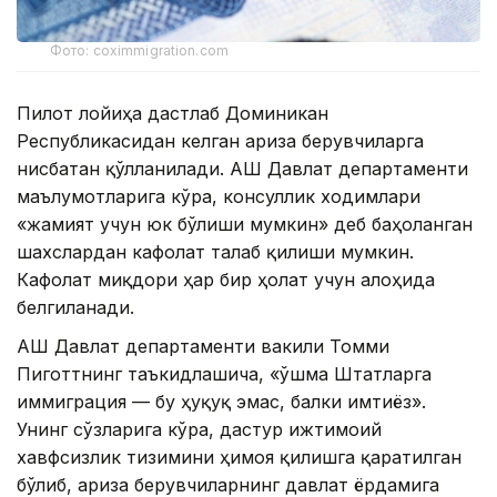
Фото: coximmigration.com
Пилот лойиҳа дастлаб Доминикан
Республикасидан келган ариза берувчиларга
нисбатан қўлланилади. АҚШ Давлат департаменти
маълумотларига кўра, консуллик ходимлари
«жамият учун юк бўлиши мумкин» деб баҳоланган
шахслардан кафолат талаб қилиши мумкин.
Кафолат миқдори ҳар бир ҳолат учун алоҳида
белгиланади.
АҚШ Давлат департаменти вакили Томми
Пиготтнинг таъкидлашича, «Қўшма Штатларга
иммиграция — бу ҳуқуқ эмас, балки имтиёз».
Унинг сўзларига кўра, дастур ижтимоий
хавфсизлик тизимини ҳимоя қилишга қаратилган
бўлиб, ариза берувчиларнинг давлат ёрдамига