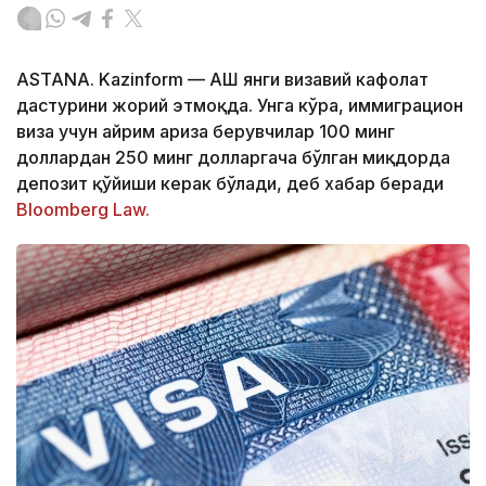
ASTANA. Kazinform — АҚШ янги визавий кафолат
дастурини жорий этмоқда. Унга кўра, иммиграцион
виза учун айрим ариза берувчилар 100 минг
доллардан 250 минг долларгача бўлган миқдорда
депозит қўйиши керак бўлади, деб хабар беради
Bloomberg Law.