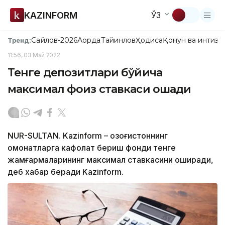
KAZINFORM
ЎЗ
Сайлов-2026
Ақорда
Тайинлов
Ҳодиса
Қонун ва интизо
Тренд:
11:56, 03 Май 2022
Тенге депозитлари бўйича
максимал фоиз ставкаси ошади
NUR-SULTAN. Kazinform – Қозоғистоннинг
омонатларга кафолат бериш фонди тенге
жамғармаларининг максимал ставкасини оширади,
деб хабар беради Kazinform.