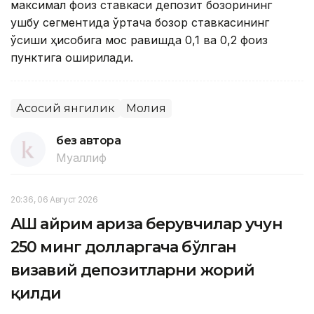
максимал фоиз ставкаси депозит бозорининг
ушбу сегментида ўртача бозор ставкасининг
ўсиши ҳисобига мос равишда 0,1 ва 0,2 фоиз
пунктига оширилади.
Асосий янгилик
Молия
без автора
Муаллиф
20:36, 06 Август 2026
АҚШ айрим ариза берувчилар учун
250 минг долларгача бўлган
визавий депозитларни жорий
қилди