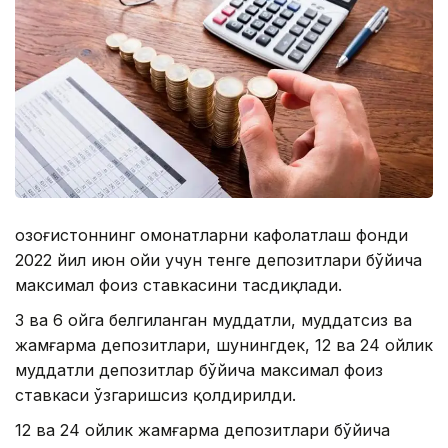
Қозоғистоннинг омонатларни кафолатлаш фонди
2022 йил июн ойи учун тенге депозитлари бўйича
максимал фоиз ставкасини тасдиқлади.
3 ва 6 ойга белгиланган муддатли, муддатсиз ва
жамғарма депозитлари, шунингдек, 12 ва 24 ойлик
муддатли депозитлар бўйича максимал фоиз
ставкаси ўзгаришсиз қолдирилди.
12 ва 24 ойлик жамғарма депозитлари бўйича