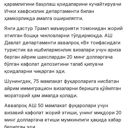
қарамлигини баҳолаш қоидаларини кучайтирувчи
Ички хавфсизлик департаменти билан
ҳамкорликда амалга ошириляпти.
Янги дастур Трамп маъмурияти томонидан жорий
этилган бошқа чекловларни тўлдирмоқда. АҚШ
Давлат департаменти аввалроқ «B» тоифасидаги
туристик ва ишбилармонлик визалари учун ариза
берган айрим шахслардан 20 минг долларгача
бўлган кафолат депозитини талаб қилувчи
қоидаларни чиқарган эди.
Шунингдек, 75 мамлакат фуқароларига нисбатан
айрим иммиграцион визаларни беришга қўйилган
мораторий ҳам амалда қолади.
Аввалроқ АҚШ 50 мамлакат фуқаролари учун
визавий кафолат жорий этиши, унинг миқдори 20
минг долларгача етиши мумкинлиги ҳақида хабар
берилган эди.