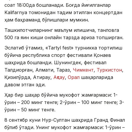
соат 18:00да бошланади. Боғда йиғилганлар
Kalifarnya томонидан тақдим этилган концертдан
ҳам баҳраманд бўлишлари мумкин.
Ташкилотчиларнинг маълум қилишича, танловга
500 га яқин киши онлайн тарзда ариза топширган.
Эслатиб ўтамиз, «Tartyl fest» турникка тортилиш
бўйича республика спорт фестивали Қонаев
шаҳрида бошланди. Шунингдек, фестивал
Талдиқорған, Алмати, Тараз,
Чимкент
,
Туркистон
,
Қизилўрда, Атирау,
Ақтау
,
Орал
шаҳарларида
давом этган эди.
Ҳар бир шаҳар бўйича мукофот жамғармаси: 1-
ўрин – 200 минг тенге; 2-ўрин – 100 минг тенге; 3-
ўрин – 50 минг тенге.
8 сентябр куни Нур-Султан шаҳрида Гранд Финал
бўлиб ўтади. Унинг мукофот жамғармаси: 1-ўрин –