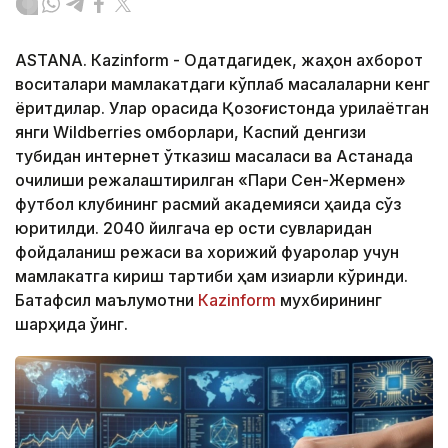
ASTANА. Кazinform - Одатдагидек, жаҳон ахборот
воситалари мамлакатдаги кўплаб масалаларни кенг
ёритдилар. Улар орасида Қозоғистонда қурилаётган
янги Wildberries омборлари, Каспий денгизи
тубидан интернет ўтказиш масаласи ва Астанада
очилиши режалаштирилган «Пари Сен-Жермен»
футбол клубининг расмий академияси ҳақида сўз
юритилди. 2040 йилгача ер ости сувларидан
фойдаланиш режаси ва хорижий фуқаролар учун
мамлакатга кириш тартиби ҳам қизиқарли кўринди.
Батафсил маълумотни
Кazinform
мухбирининг
шарҳида ўқинг.