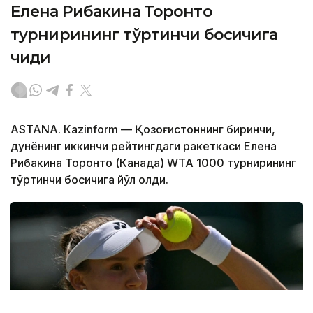
Елена Рибакина Торонто
турнирининг тўртинчи босқичига
чиқди
ASTANА. Кazinform — Қозоғистоннинг биринчи,
дунёнинг иккинчи рейтингдаги ракеткаси Елена
Рибакина Торонто (Канада) WТА 1000 турнирининг
тўртинчи босқичига йўл олди.