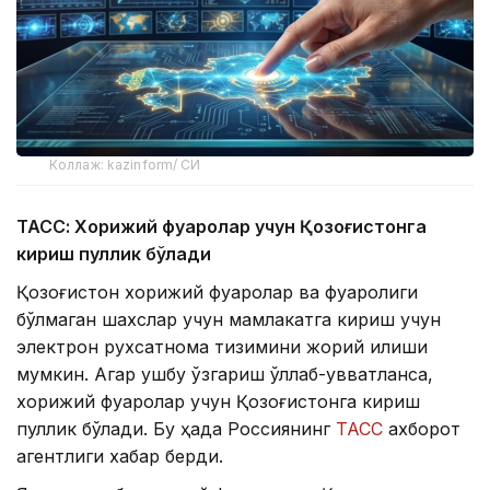
Коллаж: kazinform/ СИ
ТАСС: Хорижий фуқаролар учун Қозоғистонга
кириш пуллик бўлади
Қозоғистон хорижий фуқаролар ва фуқаролиги
бўлмаган шахслар учун мамлакатга кириш учун
электрон рухсатнома тизимини жорий қилиши
мумкин. Агар ушбу ўзгариш қўллаб-қувватланса,
хорижий фуқаролар учун Қозоғистонга кириш
пуллик бўлади. Бу ҳақда Россиянинг
ТАСС
ахборот
агентлиги хабар берди.