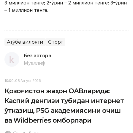
3 миллион тенге; 2-ўрин – 2 миллион тенге; 3-ўрин
– 1 миллион тенге.
Ақтўбе вилояти
Спорт
без автора
Муаллиф
10:00, 08 Август 2026
Қозоғистон жаҳон ОАВларида:
Каспий денгизи тубидан интернет
ўтказиш, PSG академиясини очиш
ва Wildberries омборлари