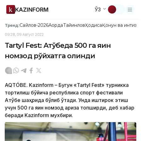
KAZINFORM
ЎЗ
Сайлов-2026
Ақорда
Тайинлов
Ҳодиса
Қонун ва интизо
Тренд:
09:28, 09 Август 2022
Tartyl Fest: Ақтўбеда 500 га яқин
номзод рўйхатга олинди
AQTÓBE. Kazinform – Бугун «Tartyl Fest» турникка
тортилиш бўйича республика спорт фестивали
Ақтўбе шаҳрида бўлиб ўтади. Унда иштирок этиш
учун 500 га яқин номзод ариза топширди, деб хабар
беради Kazinform мухбири.