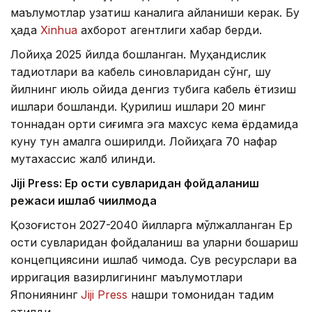
маълумотлар узатиш каналига айланиши керак. Бу
ҳақда
Xinhua
ахборот агентлиги хабар берди.
Лойиҳа 2025 йилда бошланган. Муҳандислик
тадқиқотлари ва кабель синовларидан сўнг, шу
йилнинг июль ойида денгиз тубига кабель ётқизиш
ишлари бошланди. Қурилиш ишлари 20 минг
тоннадан ортиқ сиғимга эга махсус кема ёрдамида
куну тун амалга оширилди. Лойиҳага 70 нафар
мутахассис жалб қилинди.
Jiji Press: Ер ости сувларидан фойдаланиш
режаси ишлаб чиқилмоқда
Қозоғистон 2027-2040 йилларга мўлжалланган Ер
ости сувларидан фойдаланиш ва уларни бошқариш
концепциясини ишлаб чиқмоқда. Сув ресурслари ва
ирригация вазирлигининг маълумотлари
Япониянинг
Jiji Press
нашри томонидан тақдим
этилди.