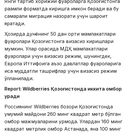
Янги тартиб хорижий фуқароларга Қозоғистонга
рақамли форматда киришга имкон беради ва бу
самарали миграция назорати учун шароит
яратади.
Ҳозирда дунёнинг 50 дан ортиқ мамлакатлари
фуқаролари Қозоғистонга визасиз киришлари
мумкин. Улар орасида МДҲ мамлакатлари
фуқаролари учун визасиз режим, шунингдек,
Европа Иттифоқига аъзо давлатлар фуқароларига
қисқа муддатли ташрифлар учун визасиз режим
қўлланилади.
Report: Wildberries Қозоғистонда иккита омбор
қуради
Россиянинг Wildberries бозори Қозоғистонда
умумий майдони 260 минг квадрат метр бўлган
омбор мажмуаларини қурмоқда. Улардан 160 минг
квадрат метрлик омбор Астанада, яна 100 минг