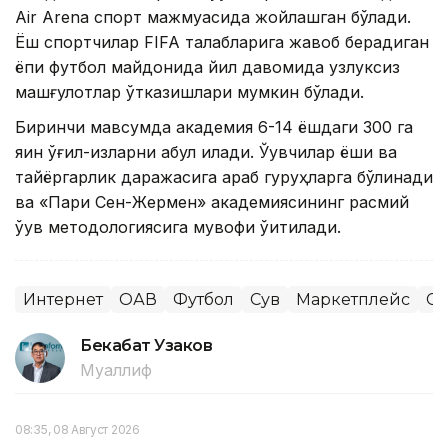
Air Arena спорт мажмуасида жойлашган бўлади.
Ёш спортчилар FIFA талабларига жавоб берадиган
ёпиқ футбол майдонида йил давомида узлуксиз
машғулотлар ўтказишлари мумкин бўлади.
Биринчи мавсумда академия 6-14 ёшдаги 300 га
яқин ўғил-қизларни қабул қилади. Ўқувчилар ёши ва
тайёргарлик даражасига қараб гуруҳларга бўлинади
ва «Пари Сен-Жермен» академиясининг расмий
ўқув методологиясига мувофиқ ўқитилади.
Интернет
ОАВ
Футбол
Сув
Маркетплейс
Сп
Бекабат Узаков
Муаллиф
08:35, 08 Август 2026