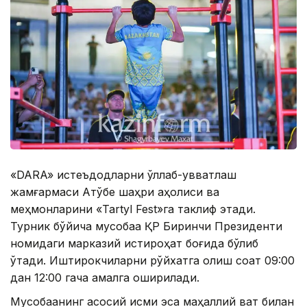
«DARA» истеъдодларни қўллаб-қувватлаш
жамғармаси Ақтўбе шаҳри аҳолиси ва
меҳмонларини «Tartyl Fest»га таклиф этади.
Турник бўйича мусобақа ҚР Биринчи Президенти
номидаги марказий истироҳат боғида бўлиб
ўтади. Иштирокчиларни рўйхатга олиш соат 09:00
дан 12:00 гача амалга оширилади.
Мусобақанинг асосий қисми эса маҳаллий вақт билан