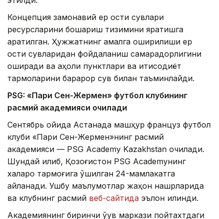
Концепция замонавий ер ости сувлари
ресурсларини бошқариш тизимини яратишга
қаратилган. Ҳужжатнинг амалга оширилиши ер
ости сувларидан фойдаланиш самарадорлигини
оширади ва аҳоли пунктлари ва иқтисодиёт
тармоқларини барқарор сув билан таъминлайди.
PSG: «Пари Сен-Жермен» футбол клубининг
расмий академияси очилади
Сентябрь ойида Астанада машҳур француз футбол
клуби «Пари Сен-Жермен»нинг расмий
академияси — PSG Academy Kazakhstan очилади.
Шундай қилиб, Қозоғистон PSG Academyнинг
халқаро тармоғига қўшилган 24-мамлакатга
айланади. Ушбу маълумотлар жаҳон нашрларида
ва клубнинг расмий
веб-сайтида
эълон қилинди.
Академиянинг биринчи ўқув маркази пойтахтдаги