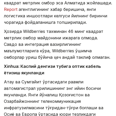
квадрат метрлик омбор эса Алматида жойлашади.
Report
агентлигининг хабар беришича, янги
логистика иншоотлари келгуси йилнинг биринчи
чорагида фойдаланишга топширилади.
Ҳозирда Wildberries тахминан 46 минг квадрат
метрлик омбор майдонини ижарага олмоқда.
Савдо ва интеграция вазирлигининг
маълумотларига кўра, Wildberries қўшимча
омборлар қуриш бўйича ҳеч қандай таклиф олмаган.
Xinhuа: Каспий денгизи тубига оптик кабель
ётқизиш якунланди
Ақтау ва Сумгайит ўртасидаги рақамли
автомагистрал қурилишининг энг қийин босқичи
якунланди. Янги йўналиш Қозоғистон ва
Озарбайжоннинг телекоммуникация
инфратузилмасини тўғридан-тўғри боғлаши ва
Осиё ва Европа ўртасида юқори тезликдаги