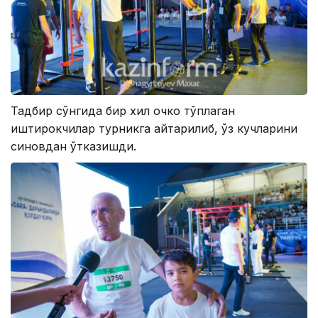
Тадбир сўнгида бир хил очко тўплаган
иштирокчилар турникга қайтарилиб, ўз кучларини
синовдан ўтказишди.