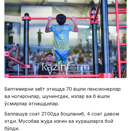
Белтемирни забт этишда 70 ёшли пенсионерлар
ва ногиронлар, шунингдек, қизлар ва 6 ёшли
ўсмирлар қатнашдилар.
Беллашув соат 21:00да бошланиб, 4 соат давом
этди. Мусобақа жуда қизғин ва курашларга бой
бўлди.