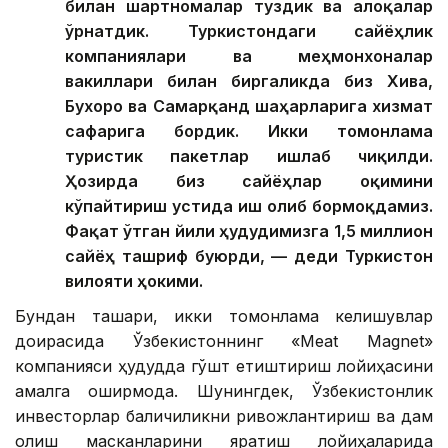
билан шартномалар туздик ва алоқалар
ўрнатдик. Туркистондаги сайёҳлик
компаниялари ва меҳмонхоналар
вакиллари билан биргаликда биз Хива,
Бухоро ва Самарқанд шаҳарларига хизмат
сафарига бордик. Икки томонлама
туристик пакетлар ишлаб чиқилди.
Ҳозирда биз сайёҳлар оқимини
кўпайтириш устида иш олиб бормоқдамиз.
Фақат ўтган йили ҳудудимизга 1,5 миллион
сайёҳ ташриф буюрди, — деди Туркистон
вилояти ҳокими.
Бундан ташқари, икки томонлама келишувлар
доирасида Ўзбекистоннинг «Meat Magnet»
компанияси ҳудудда гўшт етиштириш лойиҳасини
амалга оширмоқда. Шунингдек, Ўзбекистонлик
инвесторлар балиқчиликни ривожлантириш ва дам
олиш масканларини яратиш лойиҳаларида