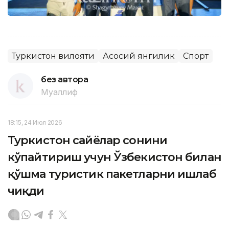
Туркистон вилояти
Асосий янгилик
Спорт
без автора
Муаллиф
18:15, 24 Июл 2026
Туркистон сайёҳлар сонини
кўпайтириш учун Ўзбекистон билан
қўшма туристик пакетларни ишлаб
чиқди