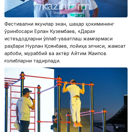
Фестивални якунлар экан, шаҳар ҳокимининг
ўринбосари Ерлан Кузембаев, «Дара»
истеъдодларни қўллаб-қувватлаш жамғармаси
раҳбари Нурлан Қоянбаев, лойиҳа элчиси, жамоат
арбоби, мураббий ва актёр Айтим Жақипов
ғолибларни тақдирлади.