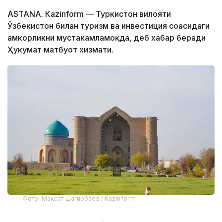
ASTANА. Кazinform — Туркистон вилояти
Ўзбекистон билан туризм ва инвестиция соҳасидаги
ҳамкорликни мустаҳкамламоқда, деб хабар беради
Ҳукумат матбуот хизмати.
Фото: Мақсат Шағирбаев / Kazinform