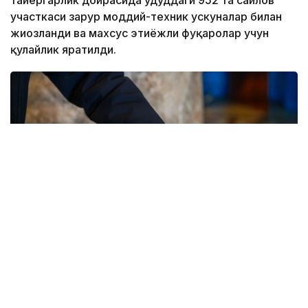
тайёргарлик доирасида ҳудуддаги 952 та сайлов
участкаси зарур моддий-техник ускуналар билан
жиҳозланди ва махсус эҳтиёжли фуқаролар учун
қулайлик яратилди.
Фото: Мақсат Шағирбаев / Kazinform
Сайлов қонунчилигига кўра, соғлиғи ёки бошқа