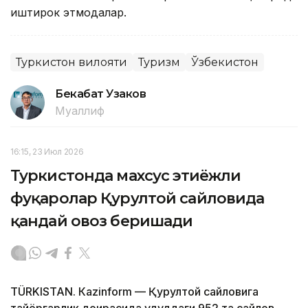
иштирок этмоқдалар.
Туркистон вилояти
Туризм
Ўзбекистон
Бекабат Узаков
Муаллиф
16:15, 23 Июл 2026
Туркистонда махсус эҳтиёжли
фуқаролар Қурултой сайловида
қандай овоз беришади
TÜRKISTAN. Кazinform — Қурултой сайловига