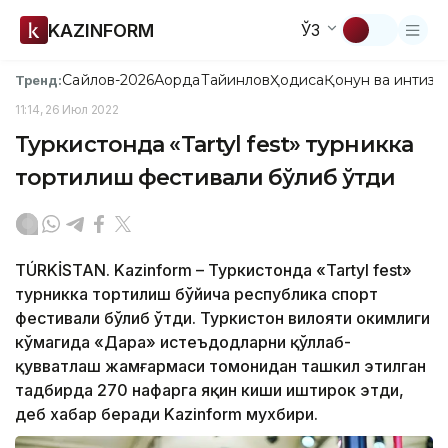
KAZINFORM
ЎЗ
Сайлов-2026
Ақорда
Тайинлов
Ҳодиса
Қонун ва интизо
Тренд:
11:14, 26 Июл 2022
Туркистонда «Tartyl fest» турникка
тортилиш фестивали бўлиб ўтди
TÚRKİSTAN. Kazinform – Туркистонда «Tartyl fest»
турникка тортилиш бўйича республика спорт
фестивали бўлиб ўтди. Туркистон вилояти ҳокимлиги
кўмагида «Дара» истеъдодларни қўллаб-
қувватлаш жамғармаси томонидан ташкил этилган
тадбирда 270 нафарга яқин киши иштирок этди,
деб хабар беради Kazinform мухбири.