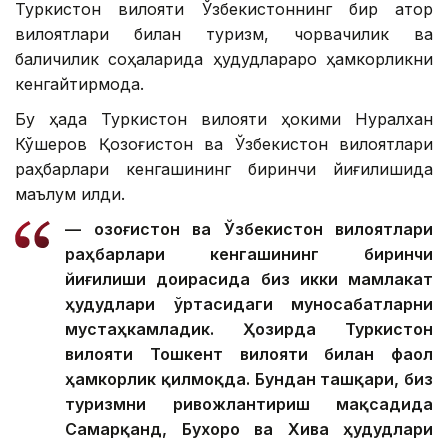
Туркистон вилояти Ўзбекистоннинг бир қатор
вилоятлари билан туризм, чорвачилик ва
балиқчилик соҳаларида ҳудудлараро ҳамкорликни
кенгайтирмоқда.
Бу ҳақда Туркистон вилояти ҳокими Нуралхан
Кўшеров Қозоғистон ва Ўзбекистон вилоятлари
раҳбарлари кенгашининг биринчи йиғилишида
маълум қилди.
— Қозоғистон ва Ўзбекистон вилоятлари
раҳбарлари кенгашининг биринчи
йиғилиши доирасида биз икки мамлакат
ҳудудлари ўртасидаги муносабатларни
мустаҳкамладик. Ҳозирда Туркистон
вилояти Тошкент вилояти билан фаол
ҳамкорлик қилмоқда. Бундан ташқари, биз
туризмни ривожлантириш мақсадида
Самарқанд, Бухоро ва Хива ҳудудлари