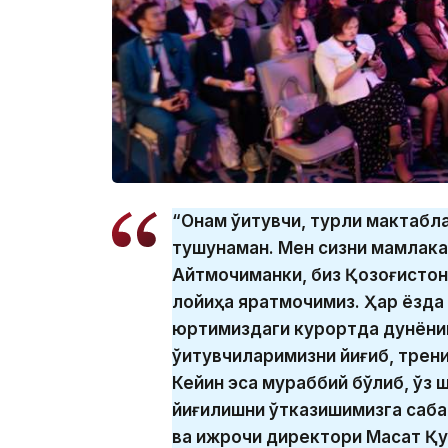
“Онам ўқитувчи, турли мактабл
тушунаман. Мен сизни мамлакат
Айтмоқчиманки, биз Қозоғистон
лойиҳа яратмоқчимиз. Ҳар ёзда
юртимиздаги курортда дунёнинг
ўқитувчиларимизни йиғиб, трен
Кейин эса мураббий бўлиб, ўз ш
йиғилишни ўтказишимизга сабаб
ва ижрочи директори Мақсат Қ