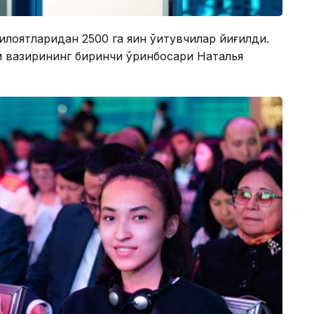
лоятларидан 2500 га яқин ўқитувчилар йиғилди.
м вазирининг биринчи ўринбосари Наталья