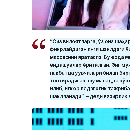
“Сиз вилоятларга, ўз она шаҳа
фикрлайдиган янги шаклдаги ўқ
массасини яратасиз. Бу ерда м
ёндашувлар ёритилган. Энг му
навбатда ўқувчилари билан бир
топтирадиган, шу мақсадда кў
қилиб, илғор педагогик тажриб
шаклланади”, – деди вазирлик 