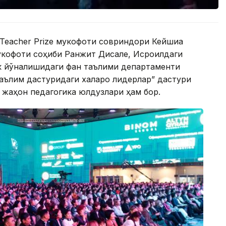
l Teacher Prize мукофоти совриндори Кейшиа
r мукофоти соҳиби Ранжит Дисале, Исроилдаги
к йўналишидаги фан таълими департаменти
аълим дастуридаги халқаро лидерлар” дастури
 жаҳон педагогика юлдузлари ҳам бор.