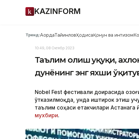
KAZINFORM
Ақорда
Тайинлов
Ҳодиса
Қонун ва интизом
Ко
Тренд:
10:49, 08 Октябр 2023
Таълим олиш ҳуқуқи, ахло
дунёнинг энг яхши ўқит
Nobel Fest фестивали доирасида Қозо
ўтказилмоқда, унда иштирок этиш учу
таълим соҳаси етакчилари Астанага й
мухбири
.