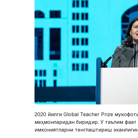
2020 йилги Global Teacher Prize мукоф
меҳмонларидан биридир. У таълим фақат 
имкониятларни тенглаштириш эканлигин