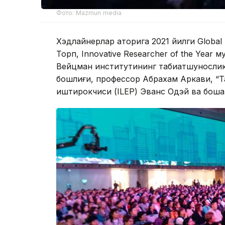
Фото: Mazmun media
Хэдлайнерлар қаторига 2021 йилги Globa
Торп, Innovative Researcher of the Yea
Вейцман институтининг табиатшуносли
бошлиғи, профессор Абрахам Аркави, “Т
иштирокчиси (ILEP) Эванс Одэй ва бошқа