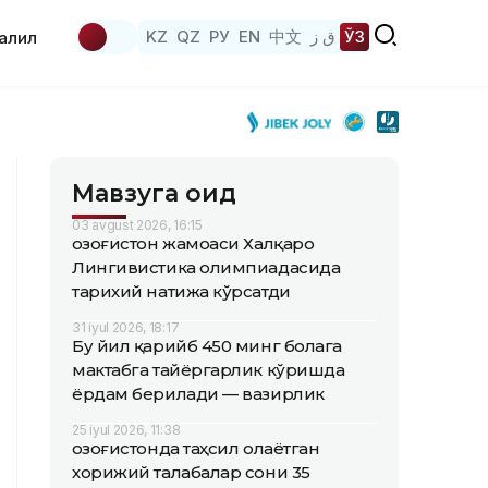
KZ
QZ
РУ
EN
中文
ق ز
ЎЗ
аҳлил
Мавзуга оид
03 avgust 2026, 16:15
Қозоғистон жамоаси Халқаро
Лингивистика олимпиадасида
тарихий натижа кўрсатди
31 iyul 2026, 18:17
Бу йил қарийб 450 минг болага
мактабга тайёргарлик кўришда
ёрдам берилади — вазирлик
25 iyul 2026, 11:38
Қозоғистонда таҳсил олаётган
хорижий талабалар сони 35