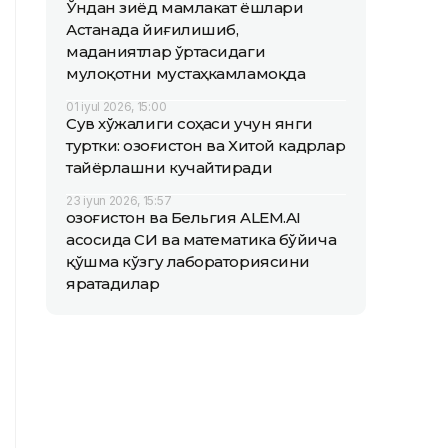
Ўндан зиёд мамлакат ёшлари
Астанада йиғилишиб,
маданиятлар ўртасидаги
мулоқотни мустаҳкамламоқда
01 iyul 2026, 15:00
Сув хўжалиги соҳаси учун янги
туртки: Қозоғистон ва Хитой кадрлар
тайёрлашни кучайтиради
23 iyun 2026, 15:57
Қозоғистон ва Бельгия ALEM.AI
асосида СИ ва математика бўйича
қўшма кўзгу лабораториясини
яратадилар