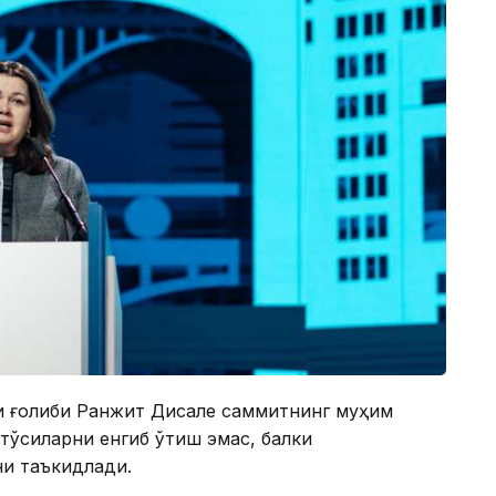
оти ғолиби Ранжит Дисале саммитнинг муҳим
тўсиқларни енгиб ўтиш эмас, балки
и таъкидлади.