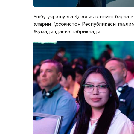
Ушбу учрашувга Қозоғистоннинг барча ви
Уларни Қозоғистон Республикаси таъли
Жумадилдаева табриклади.