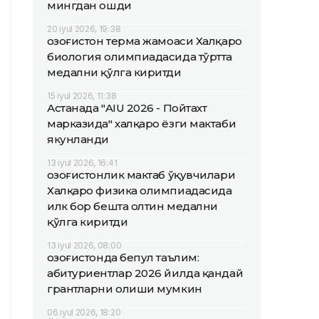
мингдан ошди
20 iyul 2026, 19:38
Қозоғистон терма жамоаси Халқаро
биология олимпиадасида тўртта
медални қўлга киритди
15 iyul 2026, 11:38
Астанада "AIU 2026 - Пойтахт
марказида" халқаро ёзги мактаби
якунланди
13 iyul 2026, 16:41
Қозоғистонлик мактаб ўқувчилари
Халқаро физика олимпиадасида
илк бор бешта олтин медални
қўлга киритди
13 iyul 2026, 08:00
Қозоғистонда бепул таълим:
абитуриентлар 2026 йилда қандай
грантларни олиши мумкин
06 iyul 2026, 18:20