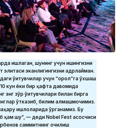
арда ишлаган, шунинг учун ишингизни
 элитаси эканлигингизни қадрлайман.
даги ўқитувчилар учун “орол”га ўхшаш
 10 кун ёки бир ҳафта давомида
 энг зўр ўқитувчилари билан бирга
инглар ўтказиб, билим алмашмоқчимиз.
аҳару қишлоқларида ўрганамиз. Бу
 ҳам шу”, — деди Nobel Fest асосчиси
урбенов саммитнинг очилиш