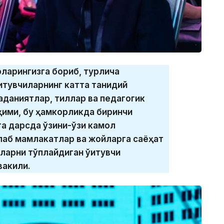
рларингизга бориб, турлича
итувчиларнинг катта танқидий
аданиятлар, тиллар ва педагогик
ҳими, бу ҳамкорликда биринчи
га дарсда ўзини-ўзи камол
плаб мамлакатлар ва жойларга саёҳат
аларни тўплайдиган ўқитувчи
вакили.