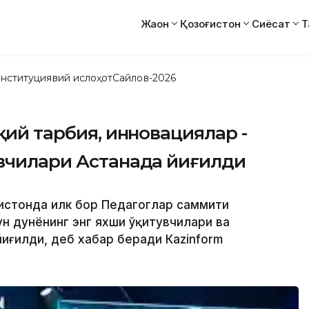
Жаҳон
Қозоғистон
Сиёсат
Т
нституциявий ислоҳот
Сайлов-2026
қий тарбия, инновациялар -
увчилари Астанада йиғилди
ғистонда илк бор Педагоглар саммити
н дунёнинг энг яхши ўқитувчилари ва
иғилди, деб хабар беради Кazinform