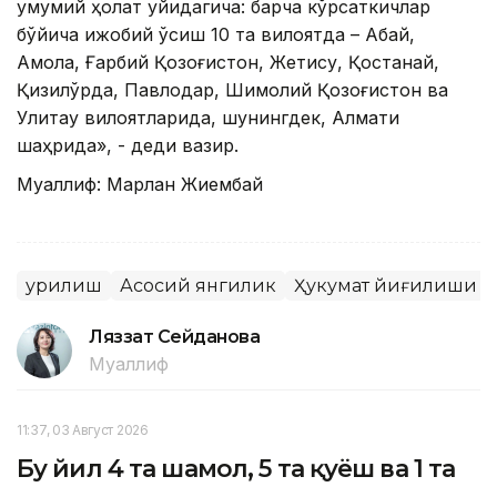
умумий ҳолат қуйидагича: барча кўрсаткичлар
бўйича ижобий ўсиш 10 та вилоятда – Абай,
Ақмола, Ғарбий Қозоғистон, Жетису, Қостанай,
Қизилўрда, Павлодар, Шимолий Қозоғистон ва
Улитау вилоятларида, шунингдек, Алмати
шаҳрида», - деди вазир.
Муаллиф: Марлан Жиембай
Қурилиш
Асосий янгилик
Ҳукумат йиғилиши
Ляззат Сейданова
Муаллиф
11:37, 03 Август 2026
Бу йил 4 та шамол, 5 та қуёш ва 1 та