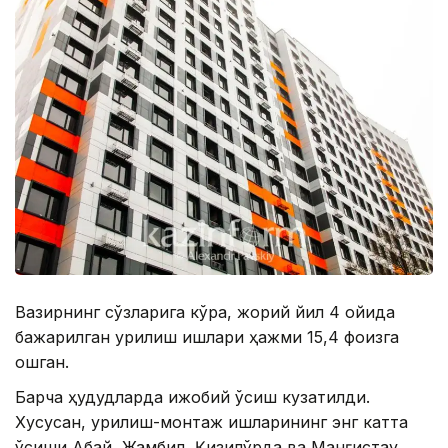
Вазирнинг сўзларига кўра, жорий йил 4 ойида
бажарилган қурилиш ишлари ҳажми 15,4 фоизга
ошган.
Барча ҳудудларда ижобий ўсиш кузатилди.
Хусусан, қурилиш-монтаж ишларининг энг катта
ўсиши Абай, Жамбил, Қизилўрда ва Манғистау