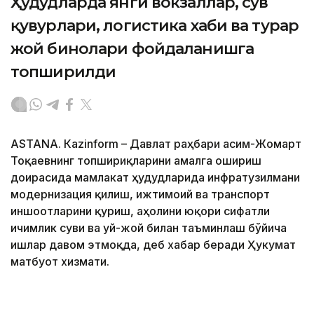
Ҳудудларда янги вокзаллар, сув
қувурлари, логистика хаби ва турар
жой бинолари фойдаланишга
топширилди
ASTANА. Кazinform – Давлат раҳбари Қасим-Жомарт
Тоқаевнинг топшириқларини амалга ошириш
доирасида мамлакат ҳудудларида инфратузилмани
модернизация қилиш, ижтимоий ва транспорт
иншоотларини қуриш, аҳолини юқори сифатли
ичимлик суви ва уй-жой билан таъминлаш бўйича
ишлар давом этмоқда, деб хабар беради Ҳукумат
матбуот хизмати.