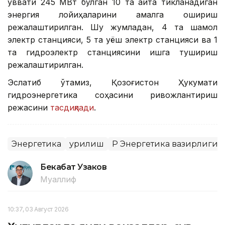
қуввати 245 МВт бўлган 10 та қайта тикланадиган
энергия лойиҳаларини амалга ошириш
режалаштирилган. Шу жумладан, 4 та шамол
электр станцияси, 5 та қуёш электр станцияси ва 1
та гидроэлектр станциясини ишга тушириш
режалаштирилган.
Эслатиб ўтамиз, Қозоғистон Ҳукумати
гидроэнергетика соҳасини ривожлантириш
режасини
тасдиқлади
.
Энергетика
Қурилиш
ҚР Энергетика вазирлиги
Бекабат Узаков
Муаллиф
10:37, 03 Август 2026