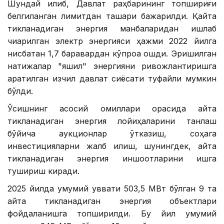
Шундай қилиб, Давлат раҳбарининг топшириғи
белгиланган лимитдан ташқари бажарилди. Қайта
тикланадиган энергия манбаларидан ишлаб
чиқарилган электр энергияси ҳажми 2022 йилга
нисбатан 1,7 баравардан кўпроққа ошди. Эришилган
натижалар "яшил" энергияни ривожлантиришга
қаратилган изчил давлат сиёсати туфайли мумкин
бўлди.
Ўсишнинг асосий омиллари орасида қайта
тикланадиган энергия лойиҳаларини танлаш
бўйича аукционлар ўтказиш, соҳага
инвестицияларни жалб қилиш, шунингдек, қайта
тикланадиган энергия иншоотларини ишга
тушириш киради.
2025 йилда умумий қуввати 503,5 МВт бўлган 9 та
қайта тикланадиган энергия объектлари
фойдаланишга топширилди. Бу йил умумий