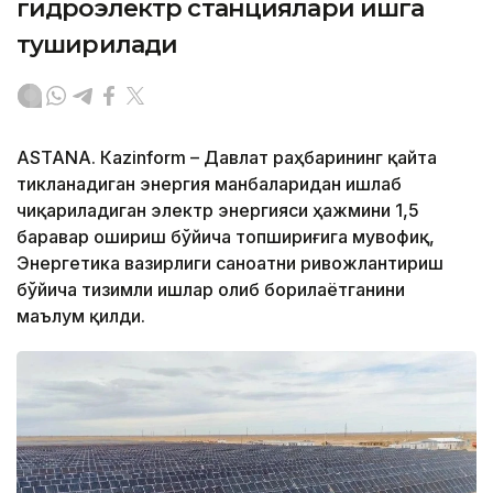
гидроэлектр станциялари ишга
туширилади
ASTANА. Кazinform – Давлат раҳбарининг қайта
тикланадиган энергия манбаларидан ишлаб
чиқариладиган электр энергияси ҳажмини 1,5
баравар ошириш бўйича топшириғига мувофиқ,
Энергетика вазирлиги саноатни ривожлантириш
бўйича тизимли ишлар олиб борилаётганини
маълум қилди.