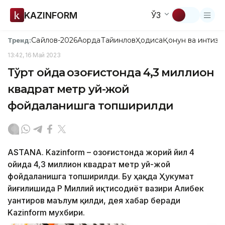
KAZINFORM
ЎЗ
Сайлов-2026
Ақорда
Тайинлов
Ҳодиса
Қонун ва интизо
Тренд:
13:42, 16 Май 2023
Тўрт ойда Қозоғистонда 4,3 миллион
квадрат метр уй-жой
фойдаланишга топширилди
ASTANA. Kazinform – Қозоғистонда жорий йил 4
ойида 4,3 миллион квадрат метр уй-жой
фойдаланишга топширилди. Бу ҳақда Ҳукумат
йиғилишида ҚР Миллий иқтисодиёт вазири Алибек
Қуантиров маълум қилди, дея хабар беради
Kazinform мухбири.