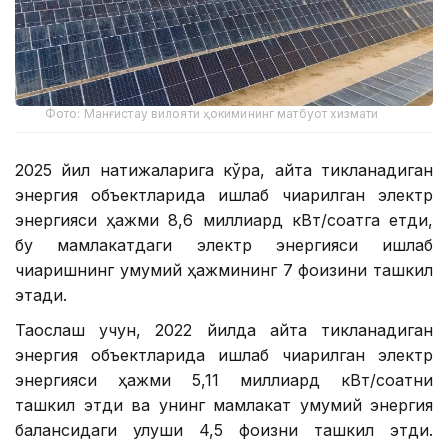
Фото: Манғистау вилояти ҳокимининг матбуот хизмати
2025 йил натижаларига кўра, қайта тикланадиган
энергия объектларида ишлаб чиқарилган электр
энергияси ҳажми 8,6 миллиард кВт/соатга етди,
бу мамлакатдаги электр энергияси ишлаб
чиқаришнинг умумий ҳажмининг 7 фоизини ташкил
этади.
Таққослаш учун, 2022 йилда қайта тикланадиган
энергия объектларида ишлаб чиқарилган электр
энергияси ҳажми 5,11 миллиард кВт/соатни
ташкил этди ва унинг мамлакат умумий энергия
балансидаги улуши 4,5 фоизни ташкил этди.