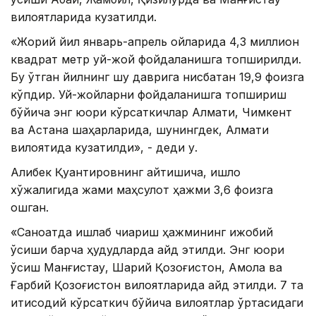
вилоятларида кузатилди.
«Жорий йил январь-апрель ойларида 4,3 миллион
квадрат метр уй-жой фойдаланишга топширилди.
Бу ўтган йилнинг шу даврига нисбатан 19,9 фоизга
кўпдир. Уй-жойларни фойдаланишга топшириш
бўйича энг юқори кўрсаткичлар Алмати, Чимкент
ва Астана шаҳарларида, шунингдек, Алмати
вилоятида кузатилди», - деди у.
Алибек Қуантировнинг айтишича, қишлоқ
хўжалигида жами маҳсулот ҳажми 3,6 фоизга
ошган.
«Саноатда ишлаб чиқариш ҳажмининг ижобий
ўсиши барча ҳудудларда қайд этилди. Энг юқори
ўсиш Манғистау, Шарқий Қозоғистон, Ақмола ва
Ғарбий Қозоғистон вилоятларида қайд этилди. 7 та
иқтисодий кўрсаткич бўйича вилоятлар ўртасидаги