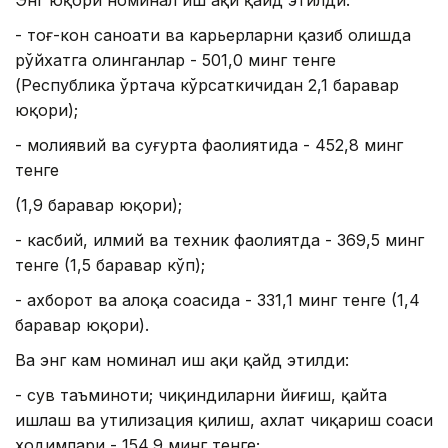
Энг юқори номинал иш ҳақи қайд этилди:
- тоғ-кон саноати ва карьерларни қазиб олишда
рўйхатга олинганлар - 501,0 минг тенге
(Республика ўртача кўрсаткичидан 2,1 баравар
юқори);
- молиявий ва суғурта фаолиятида - 452,8 минг
тенге
(1,9 баравар юқори);
- касбий, илмий ва техник фаолиятда - 369,5 минг
тенге (1,5 баравар кўп);
- ахборот ва алоқа соҳасида - 331,1 минг тенге (1,4
баравар юқори).
Ва энг кам номинал иш ҳақи қайд этилди:
- сув таъминоти; чиқиндиларни йиғиш, қайта
ишлаш ва утилизация қилиш, ахлат чиқариш соҳаси
ходимлари - 154,9 минг тенге;