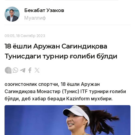
Бекабат Узаков
Муаллиф
09:05, 18 Сентябр 2023
18 ёшли Аружан Сағиндиқова
Тунисдаги турнир ғолиби бўлди
Қозоғистонлик спортчи, 18 ёшли Аружан
Сағиндиқова Монастир (Тунис) ITF турнири ғолиби
бўлди, деб хабар беради Каzinform мухбири.