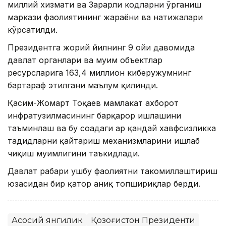
миллий хизмати ва Зарарли кодларни ўрганиш
маркази фаолиятининг жараёни ва натижалари
кўрсатилди.
Президентга жорий йилнинг 9 ойи давомида
давлат органлари ва муҳим объектлар
ресурсларига 163,4 миллион киберҳужумнинг
бартараф этилгани маълум қилинди.
Қасим-Жомарт Тоқаев мамлакат ахборот
инфратузилмасининг барқарор ишлашини
таъминлаш ва бу соҳадаги ҳар қандай хавфсизликка
таҳдидларни қайтариш механизмларини ишлаб
чиқиш муҳимлигини таъкидлади.
Давлат раҳбари ушбу фаолиятни такомиллаштириш
юзасидан бир қатор аниқ топшириқлар берди.
Асосий янгилик
Қозоғистон Президенти