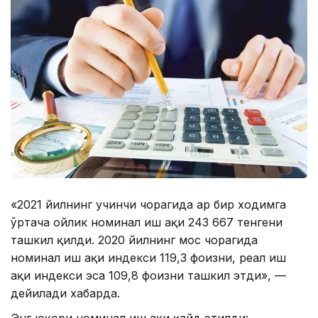
«2021 йилнинг учинчи чорагида ҳар бир ходимга
ўртача ойлик номинал иш ҳақи 243 667 тенгени
ташкил қилди. 2020 йилнинг мос чорагида
номинал иш ҳақи индекси 119,3 фоизни, реал иш
ҳақи индекси эса 109,8 фоизни ташкил этди», —
дейилади хабарда.