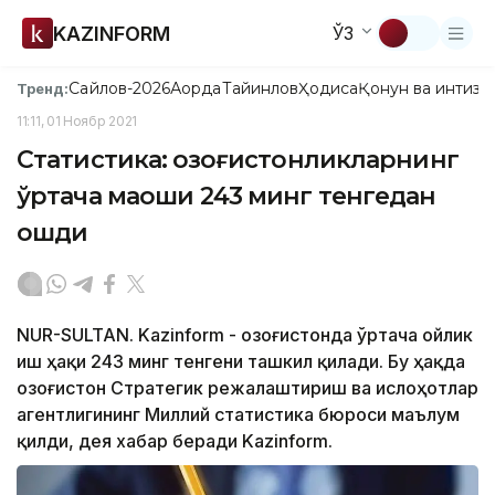
KAZINFORM
ЎЗ
Сайлов-2026
Ақорда
Тайинлов
Ҳодиса
Қонун ва интизо
Тренд:
11:11, 01 Ноябр 2021
Статистика: Қозоғистонликларнинг
ўртача маоши 243 минг тенгедан
ошди
NUR-SULTAN. Kazinform - Қозоғистонда ўртача ойлик
иш ҳақи 243 минг тенгени ташкил қилади. Бу ҳақда
Қозоғистон Стратегик режалаштириш ва ислоҳотлар
агентлигининг Миллий статистика бюроси маълум
қилди, дея хабар беради Kazinform.