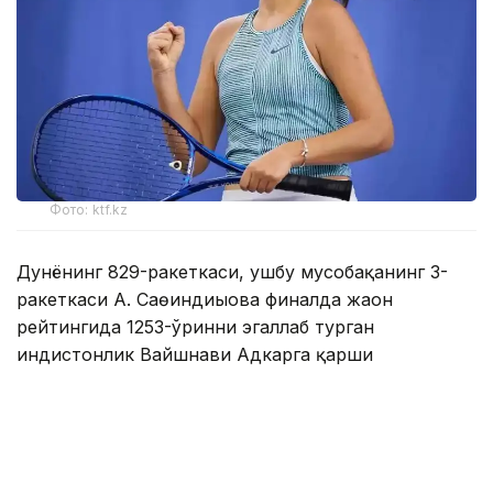
Фото: ktf.kz
Дунёнинг 829-ракеткаси, ушбу мусобақанинг 3-
ракеткаси А. Саөиндиыова финалда жаҳон
рейтингида 1253-ўринни эгаллаб турган
ҳиндистонлик Вайшнави Адкарга қарши
чемпионлик учун кураш олиб борди.
Биринчи партия кескин курашлар остида ўтди,
Аружан тай-брейкда муваффақиятли ўйнади - 7:6
(8:6).