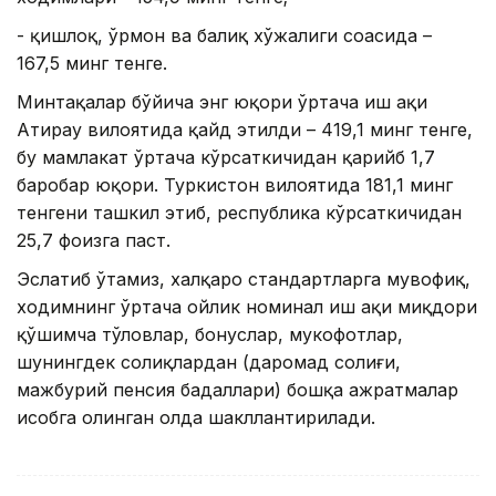
- қишлоқ, ўрмон ва балиқ хўжалиги соҳасида –
167,5 минг тенге.
Минтақалар бўйича энг юқори ўртача иш ҳақи
Aтирау вилоятида қайд этилди – 419,1 минг тенге,
бу мамлакат ўртача кўрсаткичидан қарийб 1,7
баробар юқори. Туркистон вилоятида 181,1 минг
тенгени ташкил этиб, республика кўрсаткичидан
25,7 фоизга паст.
Эслатиб ўтамиз, халқаро стандартларга мувофиқ,
ходимнинг ўртача ойлик номинал иш ҳақи миқдори
қўшимча тўловлар, бонуслар, мукофотлар,
шунингдек солиқлардан (даромад солиғи,
мажбурий пенсия бадаллари) бошқа ажратмалар
ҳисобга олинган ҳолда шакллантирилади.