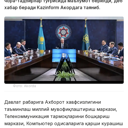
чора-тадбирлар тўғрисида маълумот берилди, деб
хабар беради Каzinform Акордага таяниб.
Фото: Akorda
Давлат раҳбарига Ахборот хавфсизлигини
таъминлаш миллий мувофиқлаштириш маркази,
Телекоммуникация тармоқларини бошқариш
маркази, Компьютер ҳодисаларига қарши курашиш