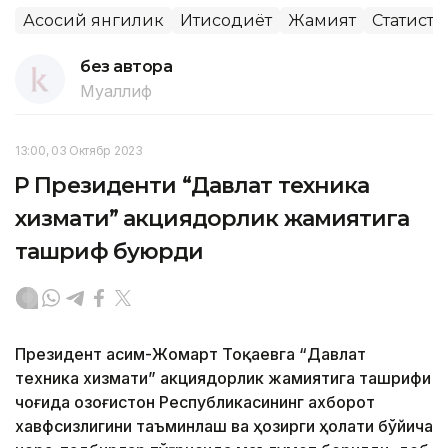
Асосий янгилик
Иқтисодиёт
Жамият
Статисти
без автора
Муаллиф
13:00, 03 Октябр 2023
ҚР Президенти “Давлат техника
хизмати” акциядорлик жамиятига
ташриф буюрди
Президент Қасим-Жомарт Тоқаевга “Давлат
техника хизмати” акциядорлик жамиятига ташрифи
чоғида Қозоғистон Республикасининг ахборот
хавфсизлигини таъминлаш ва ҳозирги ҳолати бўйича