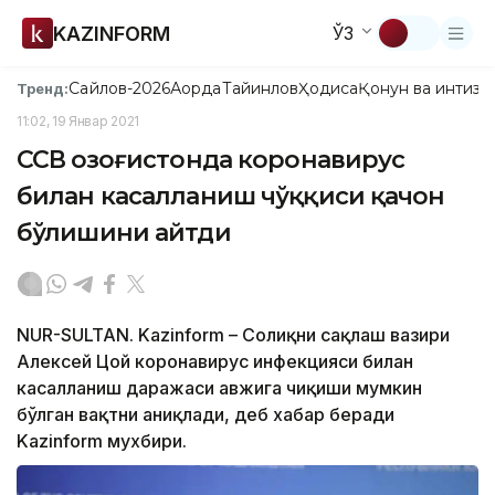
KAZINFORM
ЎЗ
Сайлов-2026
Ақорда
Тайинлов
Ҳодиса
Қонун ва интизо
Тренд:
11:02, 19 Январ 2021
ССВ Қозоғистонда коронавирус
билан касалланиш чўққиси қачон
бўлишини айтди
NUR-SULTAN. Kazinform – Соғлиқни сақлаш вазири
Алексей Цой коронавирус инфекцияси билан
касалланиш даражаси авжига чиқиши мумкин
бўлган вақтни аниқлади, деб хабар беради
Kazinform мухбири.