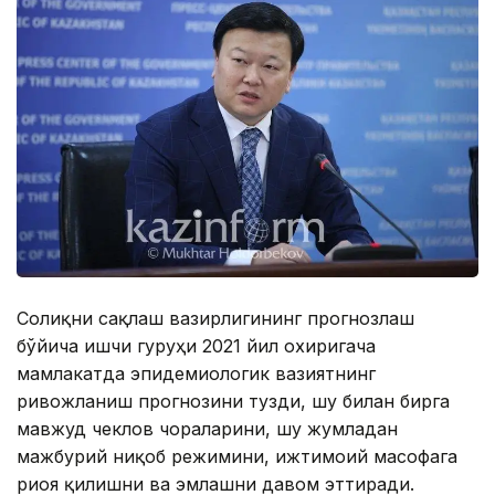
Соғлиқни сақлаш вазирлигининг прогнозлаш
бўйича ишчи гуруҳи 2021 йил охиригача
мамлакатда эпидемиологик вазиятнинг
ривожланиш прогнозини тузди, шу билан бирга
мавжуд чеклов чораларини, шу жумладан
мажбурий ниқоб режимини, ижтимоий масофага
риоя қилишни ва эмлашни давом эттиради.