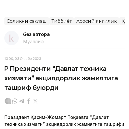
Соғлиқни сақлаш
Тиббиёт
Асосий янгилик
ҚР
без автора
Муаллиф
13:00, 03 Октябр 2023
ҚР Президенти “Давлат техника
хизмати” акциядорлик жамиятига
ташриф буюрди
Президент Қасим-Жомарт Тоқаевга “Давлат
техника хизмати” акциядорлик жамиятига ташрифи