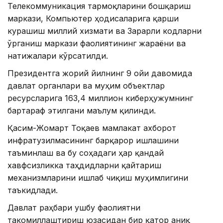
Телекоммуникация тармоқларини бошқариш
маркази, Компьютер ҳодисаларига қарши
курашиш миллий хизмати ва Зарарли кодларни
ўрганиш маркази фаолиятининг жараёни ва
натижалари кўрсатилди.
Президентга жорий йилнинг 9 ойи давомида
давлат органлари ва муҳим объектлар
ресурсларига 163,4 миллион киберҳужумнинг
бартараф этилгани маълум қилинди.
Қасим-Жомарт Тоқаев мамлакат ахборот
инфратузилмасининг барқарор ишлашини
таъминлаш ва бу соҳадаги ҳар қандай
хавфсизликка таҳдидларни қайтариш
механизмларини ишлаб чиқиш муҳимлигини
таъкидлади.
Давлат раҳбари ушбу фаолиятни
такомиллаштириш юзасидан бир қатор аниқ