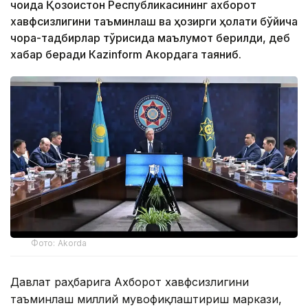
чоғида Қозоғистон Республикасининг ахборот
хавфсизлигини таъминлаш ва ҳозирги ҳолати бўйича
чора-тадбирлар тўғрисида маълумот берилди, деб
хабар беради Каzinform Акордага таяниб.
Фото: Akorda
Давлат раҳбарига Ахборот хавфсизлигини
таъминлаш миллий мувофиқлаштириш маркази,