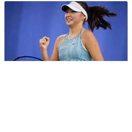
Фото: ktf.kz
Дунёнинг 829-ракеткаси, ушбу мусобақанинг 3-
ракеткаси А. Саөиндиыова финалда жаҳон
рейтингида 1253-ўринни эгаллаб турган
ҳиндистонлик Вайшнави Адкарга қарши