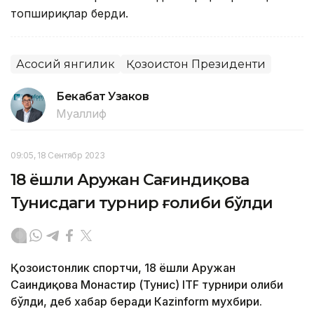
топшириқлар берди.
Асосий янгилик
Қозоғистон Президенти
Бекабат Узаков
Муаллиф
09:05, 18 Сентябр 2023
18 ёшли Аружан Сағиндиқова
Тунисдаги турнир ғолиби бўлди
Қозоғистонлик спортчи, 18 ёшли Аружан
Сағиндиқова Монастир (Тунис) ITF турнири ғолиби
бўлди, деб хабар беради Каzinform мухбири.