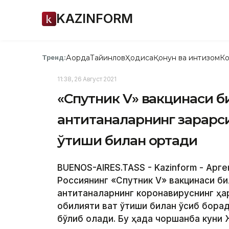
KAZINFORM
Ақорда
Тайинлов
Ҳодиса
Қонун ва интизом
Ко
Тренд:
11:38, 26 Август 2021
«Спутник V» вакцинаси б
антитаналарнинг зарарси
ўтиши билан ортади
BUENOS-AIRES.TASS - Kazinform - Aрге
Россиянинг «Спутник V» вакцинаси би
антитаналарнинг коронавируснинг ҳа
қобилияти вақт ўтиши билан ўсиб бора
бўлиб қолади. Бу ҳақда чоршанба кун