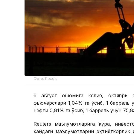
Фото: Pexels
6 август оқшомига келиб, октябрь 
фьючерслари 1,04% га ўсиб, 1 баррель
нефти 0,81% га ўсиб, 1 баррель учун 75,
Reuters маълумотларига кўра, инвес
ҳақидаги маълумотларни эҳтиёткорлик 