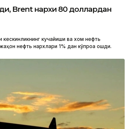
ди, Brent нархи 80 доллардан
и кескинликнинг кучайиши ва хом нефть
аҳон нефть нархлари 1% дан кўпроққа ошди.