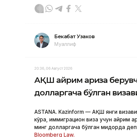
Бекабат Узаков
Муаллиф
20:36, 06 Август 2026
АҚШ айрим ариза берувч
долларгача бўлган визав
ASTANA. Kazinform — АҚШ янги визави
кўра, иммиграцион виза учун айрим а
минг долларгача бўлган миқдорда деп
Bloomberg Law.