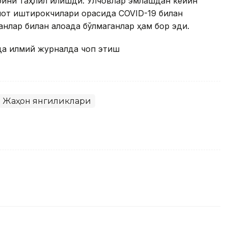
бини таҳлил қилишди. Ўлчовлар эмлашдан кейин
дқиқот иштирокчилари орасида COVID-19 билан
анлар билан алоқада бўлмаганлар ҳам бор эди.
ида илмий журналда чоп этиш
Жаҳон янгиликлари