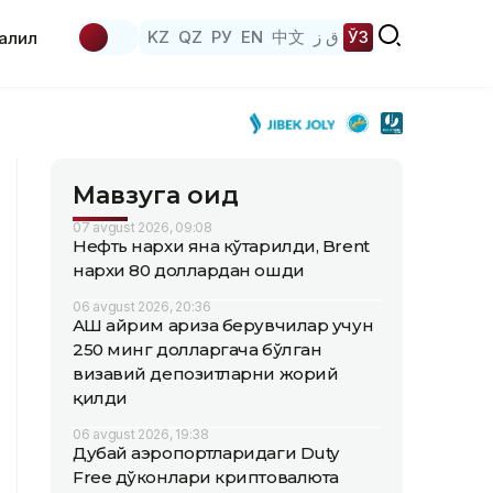
KZ
QZ
РУ
EN
中文
ق ز
ЎЗ
аҳлил
Мавзуга оид
07 avgust 2026, 09:08
Нефть нархи яна кўтарилди, Brent
нархи 80 доллардан ошди
06 avgust 2026, 20:36
АҚШ айрим ариза берувчилар учун
250 минг долларгача бўлган
визавий депозитларни жорий
қилди
06 avgust 2026, 19:38
Дубай аэропортларидаги Duty
Free дўконлари криптовалюта