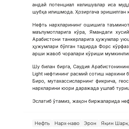
қандай потенциал келишувлар қисқа м
шубҳа қилишмоқда. Ҳозиргача эришилган 
Нефть нархларининг ошишига таъминотг
маълумотларига кўра, Ямандаги хуси
Арабистони танкерларига ҳужумлар ую
ҳужумлари бўлган тақдирда Форс кўрфа
қарши жавоб чоралари кўриши мумкинлиг
Шу билан бирга, Саудия Арабистонинин
Light нефтининг расмий сотиш нархини 
Бироқ, мутахассисларнинг фикрича, ге
нархларини юқори даражада ушлаб туриш
Эслатиб ўтамиз, жаҳон биржаларида неф
Нефть
Нарх-наво
Эрон
Яқин Шарқ