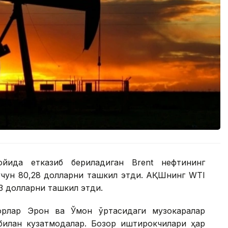
ойида етказиб бериладиган Brent нефтининг
 учун 80,28 долларни ташкил этди. АҚШнинг WTI
83 долларни ташкил этди.
торлар Эрон ва Ўмон ўртасидаги музокаралар
билан кузатмоқдалар. Бозор иштирокчилари ҳар