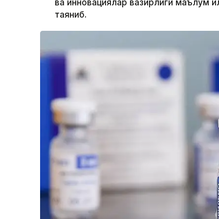
ва инновациялар вазирлиги маълум қи
таяниб.