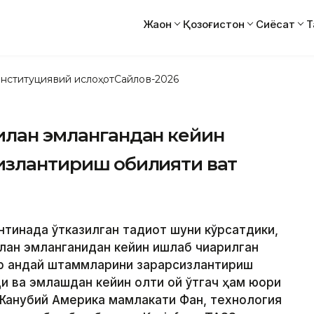
Жаҳон
Қозоғистон
Сиёсат
Т
нституциявий ислоҳот
Сайлов-2026
илан эмлангандан кейин
злантириш қобилияти вақт
нтинада ўтказилган тадқиқот шуни кўрсатдики,
лан эмланганидан кейин ишлаб чиқарилган
р қандай штаммларини зарарсизлантириш
ди ва эмлашдан кейин олти ой ўтгач ҳам юқори
и Жанубий Aмерика мамлакати Фан, технология