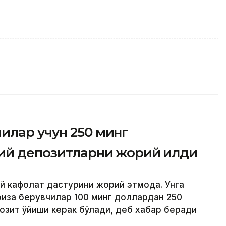
илар учун 250 минг
ий депозитларни жорий қилди
й кафолат дастурини жорий этмоқда. Унга
риза берувчилар 100 минг доллардан 250
озит қўйиши керак бўлади, деб хабар беради