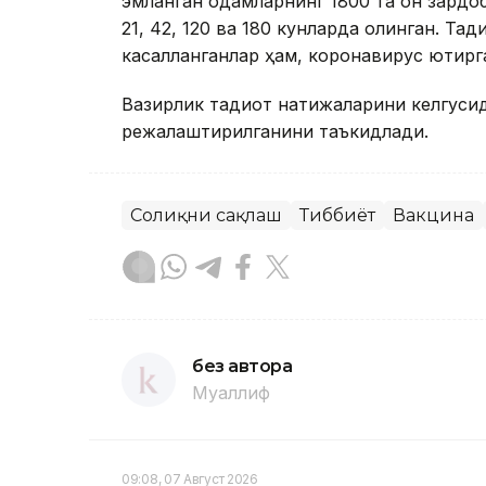
эмланган одамларнинг 1800 та қон зардо
21, 42, 120 ва 180 кунларда олинган. Та
касалланганлар ҳам, коронавирус юқтирг
Вазирлик тадқиқот натижаларини келгус
режалаштирилганини таъкидлади.
Соғлиқни сақлаш
Тиббиёт
Вакцина
без автора
Муаллиф
09:08, 07 Август 2026