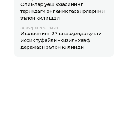
Олимлар Қуёш юзасининг
тарихдаги энг аниқ тасвирларини
эълон қилишди
06 avgust 2026, 14:41
Италиянинг 27 та шаҳрида кучли
иссиқ туфайли «қизил» хавф
даражаси эълон қилинди