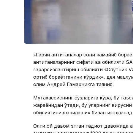
«Гарчи антитаналар сони камайиб бораётг
антитаналарнинг сифати ва қобилияти S
зарарсизлантириш қобилияти «Спутник V
ортиб бораётганини кўрдик«, дея маълум 
олим Aндрей Гамарникга таяниб.
Мутахассиснинг сўзларига кўра, бу таъ
жараёнидан ўтади, бу уларнинг вирусни
қобилиятини яхшилаши« билан изоҳланад
Олти ой давом этган тадқиқот давомида 