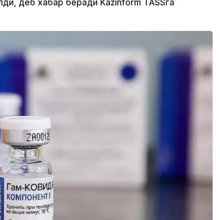
лди, деб хабар беради Kazinform TASSга