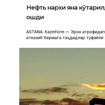
Нефть нархи яна кўтарил
ошди
ASTANА. Кazinform — Эрон атрофидаг
етказиб беришга таҳдидлар туфайли ж