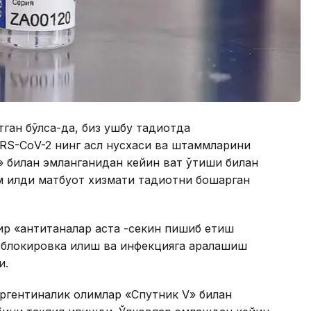
ан бўлса-да, биз ушбу тадқиқотда
ARS-CоV-2 нинг асл нусхаси ва штаммларини
» билан эмланганидан кейин вақт ўтиши билан
қилди матбуот хизмати тадқиқотни бошқарган
сир «антитаналар аста -секин пишиб етиш
 блокировка қилиш ва инфекцияга аралашиш
и.
аргентиналик олимлар «Спутник V» билан