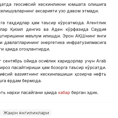
уддатда геосиёсий кескинликни юмшата олишига
келишувларнинг аксарияти узоқ давом этмади.
а таҳдидлар ҳам таъсир кўрсатмоқда. Агентлик
йлар Қизил денгиз ва Аден кўрфазида Саудия
штиришини маълум қилишди. Эрон АҚШнинг янги
зи давлатларининг энергетика инфратузилмасига
и ҳақида огоҳлантирди.
г сентябрь ойида осиёлик харидорлар учун Arab
бироз пасайтириши ҳам бозорга таъсир кўрсатди.
осиёсий вазиятнинг кескинлашиши ҳозирча нефть
га ёрдам бермоқда.
ть нархи пасайгани ҳақида
хабар
берган эдик.
Жаҳон янгиликлари