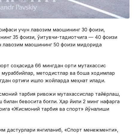
оифаси учун лавозим маошининг 30 фоизи,
инг 35 фоизи, ўқитувчи-тадқиқотчига — 40 фоизи
ун лавозим маошининг 50 фоизи миқдорида
рт соҳасида 66 мингдан ортиқ мутахассис
р, мураббийлар, методистлар ва бошқа ходимлар
гдан ортиғи қишлоқ жойларда меҳнат қилади.
смоний тарбия ривожи мутахассислар тайёрлаш,
билан бевосита боғлиқ. Ҳар йили 2 минг нафарга
ларига «Жисмоний тарбия ва спорт» йўналиши
им дастурлари янгиланиб, «Спорт менежменти»,