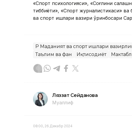
«Спорт психологияси», «Соғлиқни сақлашн
тиббиёти», «Спорт журналистикаси» ва б
ва спорт ишлари вазири ўринбосари Сар
ҚР Маданият ва спорт ишлари вазирли
Таълим ва фан
Иқтисодиёт
Мактабл
Ляззат Сейданова
Муаллиф
08:00, 26 Декабр 2024