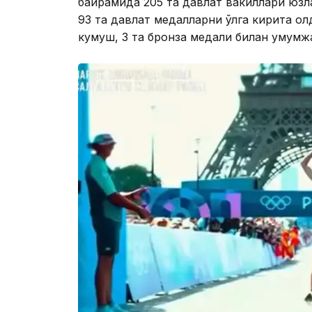
байрамида 205 та давлат вакиллари юзла
93 та давлат медалларни қўлга кирита ол
кумуш, 3 та бронза медали билан умумж