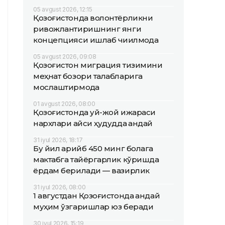
05 avgust 2026, 12:15
Қозоғистонда волонтёрликни
ривожлантиришнинг янги
концепцияси ишлаб чиқилмоқда
05 avgust 2026, 09:08
Қозоғистон миграция тизимини
меҳнат бозори талабларига
мослаштирмоқда
01 avgust 2026, 08:00
Қозоғистонда уй-жой ижараси
нархлари қайси ҳудудда қандай
31 iyul 2026, 18:17
Бу йил қарийб 450 минг болага
мактабга тайёргарлик кўришда
ёрдам берилади — вазирлик
31 iyul 2026, 08:00
1 августдан Қозоғистонда қандай
муҳим ўзгаришлар юз беради
30 iyul 2026, 15:19