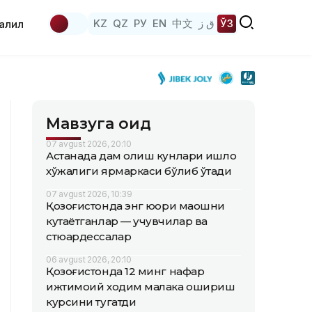
KZ
QZ
РУ
EN
中文
ق ز
ЎЗ
аҳлил
Мавзуга оид
07 avgust 2026, 20:10
Астанада дам олиш кунлари қишлоқ
хўжалиги ярмаркаси бўлиб ўтади
07 avgust 2026, 10:39
Қозоғистонда энг юқори маошни
кутаётганлар — учувчилар ва
стюардессалар
06 avgust 2026, 20:10
Қозоғистонда 12 минг нафар
ижтимоий ходим малака ошириш
курсини тугатди