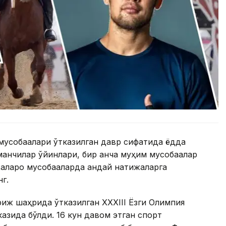
мусобақалари ўтказилган давр сифатида ёдда
манчилар ўйинлари, бир қанча муҳим мусобақалар
алқаро мусобақаларда қандай натижаларга
нг.
иж шаҳрида ўтказилган XXXIII Ёзги Олимпия
казида бўлди. 16 кун давом этган спорт