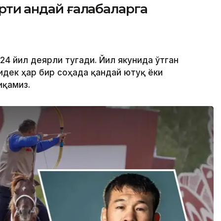
рти қандай ғалабаларга
24 йил деярли тугади. Йил якунида ўтган
идек ҳар бир соҳада қандай ютуқ ёки
иқамиз.