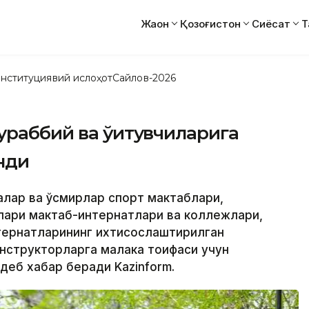
Жаҳон
Қозоғистон
Сиёсат
Т
нституциявий ислоҳот
Сайлов-2026
раббий ва ўқитувчиларига
нди
лалар ва ўсмирлар спорт мактаблари,
лари мактаб-интернатлари ва коллежлари,
тернатларининг ихтисослаштирилган
нструкторларга малака тоифаси учун
деб хабар беради Kazinform.