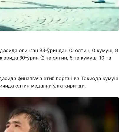
дасида олинган 83-ўриндан (0 олтин, 0 кумуш, 8
нларида 30-ўрин (2 та олтин, 5 та кумуш, 10 та
дасида финалгача етиб борган ва Токиода кумуш
қичида олтин медални қўлга киритди.