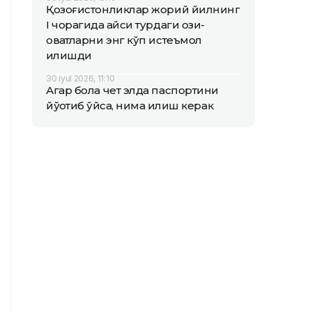
Қозоғистонликлар жорий йилнинг
I чорагида қайси турдаги озиқ-
овқатларни энг кўп истеъмол
қилишди
30 iyul 2026, 11:10
Агар бола чет элда паспортини
йўқотиб қўйса, нима қилиш керак