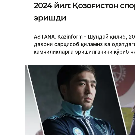
2024 йил: Қозоғистон спо
эришди
ASTANA. Kazinform - Шундай қилиб, 20
даврни сарҳисоб қиламиз ва одатдаг
камчиликларга эришилганини кўриб ч