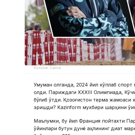
Коллаж: Canva
Умуман олганда, 2024 йил кўплаб спорт 
қолди. Париждаги XXXIII Олимпиада, Кўч
бўлиб ўтди. Қозоғистон терма жамоаси х
эришди? Kazinform мухбири шарҳини ўқи
Маълумки, бу йил Франция пойтахти Пар
ўйинлари бутун дунё аҳлининг диққат мар