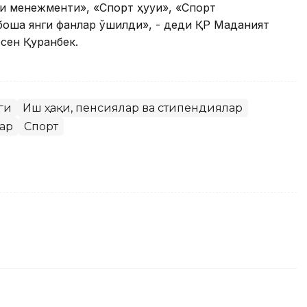
и менежменти», «Спорт ҳуқуқи», «Спорт
ошқа янги фанлар қўшилди», - деди ҚР Маданият
сен Қуранбек.
ги
Иш ҳақи, пенсиялар ва стипендиялар
ар
Спорт