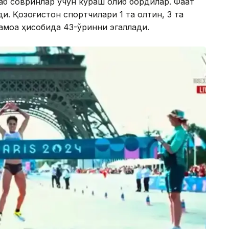
б совринлар учун кураш олиб бордилар. Фақат
ди. Қозоғистон спортчилари 1 та олтин, 3 та
амоа ҳисобида 43-ўринни эгаллади.