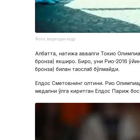
Фото: видеодан кадр
Албатта, натижа аввалги Токио Олимпиа
бронза) яхшироқ. Бироқ, уни Рио-2016 ўйи
бронза) билан таққослаб бўлмайди.
Елдос Сметовнинг олтини. Рио Олимпиа
медални қўлга киритган Елдос Париж бос