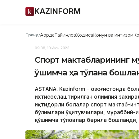
KAZINFORM
Ақорда
Тайинлов
Ҳодиса
Қонун ва интизом
Ко
Тренд:
09:38, 10 Июн 2023
Спорт мактабларининг му
қўшимча ҳақ тўлана бошла
ASTANA. Kazinform – Қозоғистонда бо
ихтисослаштирилган олимпия захира
иқтидорли болалар спорт мактаб-ин
бўлимлари ўқитувчилари, мураббий-и
қўшимча тўловлар берила бошланди, 