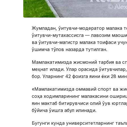
Жумладан, ўқитувчи-модератор малака т
ўқитувчи-мутахассисга — лавозим маошин
ва ўқитувчи-магистр малака тоифаси уч
қўшимча тўлов назарда тутилган.
Мамлакатимизда жисмоний тарбия ва спо
меҳнат қилади. Улар орасида ўқитувчила
бор. Уларнинг 42 фоизга яқини ёки 28 мин
«Мамлакатимизда оммавий спорт ва жи
соҳа ходимларининг малакасини ошириш 
яқин мактаб битирувчиси олий ўқув юрт
бўйича ўқишга қабул қилинади.
Бугунги кунда университетларнинг таъл