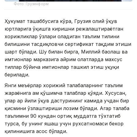
Фото: Грузинформ
Ҳукумат ташаббусига кўра, Грузия олий ўқув
юртларига ўқишга киришни режалаштираётган
хорижликлар ўзлари оладиган таълим тилини
билишини тасдиқловчи сертификат тақдим этиши
шарт бўлади. Шу билан бирга, Миллий баҳолаш ва
имтиҳонлар марказига айрим ҳолатларда махсус
тиллар бўйича имтиҳонлар ташкил этиш ҳуқуқи
берилади.
Янги меъёрлар хорижий талабаларнинг таълим
жараёнига ҳам қўшимча талаблар қўяди. Хусусан,
улар ҳар йили ўқув дастурининг камида учдан бир
қисмини ўзлаштириши лозим бўлади. Агар талаба
таълимни 90 кундан ортиқ муддатга тўхтатиб
турса, бу унинг яшаш учун рухсатномаси бекор
қилинишига асос бўлади.