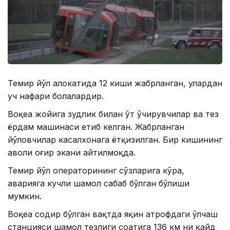
Темир йўл ҳалокатида 12 киши жабрланган, улардан
уч нафари болалардир.
Воқеа жойига зудлик билан ўт ўчирувчилар ва тез
ёрдам машинаси етиб келган. Жабрланган
йўловчилар касалхонага ётқизилган. Бир кишининг
аҳволи оғир экани айтилмоқда.
Темир йўл операторининг сўзларига кўра,
аварияга кучли шамол сабаб бўлган бўлиши
мумкин.
Воқеа содир бўлган вақтда яқин атрофдаги ўлчаш
станцияси шамол тезлиги соатига 136 км ни қайд