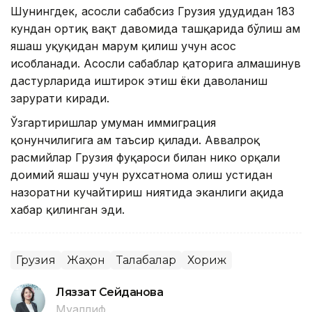
Шунингдек, асосли сабабсиз Грузия ҳудудидан 183
кундан ортиқ вақт давомида ташқарида бўлиш ҳам
яшаш ҳуқуқидан маҳрум қилиш учун асос
ҳисобланади. Асосли сабаблар қаторига алмашинув
дастурларида иштирок этиш ёки даволаниш
зарурати киради.
Ўзгартиришлар умуман иммиграция
қонунчилигига ҳам таъсир қилади. Аввалроқ
расмийлар Грузия фуқароси билан никоҳ орқали
доимий яшаш учун рухсатнома олиш устидан
назоратни кучайтириш ниятида эканлиги ҳақида
хабар қилинган эди.
Грузия
Жаҳон
Талабалар
Хориж
Ляззат Сейданова
Муаллиф