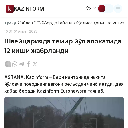
KAZINFORM
ЎЗ
Сайлов-2026
Ақорда
Тайинлов
Ҳодиса
Қонун ва интизо
Тренд:
10:31, 01 Апрел 2023
Швейцарияда темир йўл ҳалокатида
12 киши жабрланди
ASTANA. Kazinform – Берн кантонида иккита
йўловчи поезднинг вагони рельсдан чиқиб кетди, дея
хабар беради Kazinform Euronewsга таяниб.