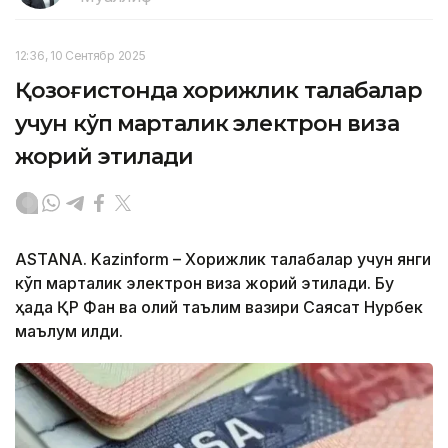
12:36, 10 Сентябр 2025
Қозоғистонда хорижлик талабалар
учун кўп марталик электрон виза
жорий этилади
ASTANA. Kazinform – Хорижлик талабалар учун янги
кўп марталик электрон виза жорий этилади. Бу
ҳақда ҚР Фан ва олий таълим вазири Саясат Нурбек
маълум қилди.