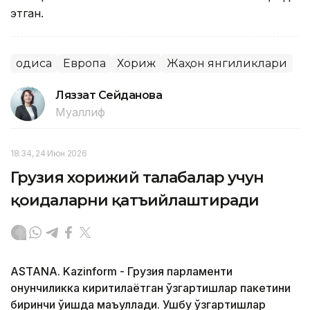
этган.
Ҳодиса
Европа
Хориж
Жаҳон янгиликлари
Ляззат Сейданова
Муаллиф
18:34, 24 Июн 2026
Грузия хорижий талабалар учун
қоидаларни қатъийлаштиради
ASTANA. Kazinform - Грузия парламенти
қонунчиликка киритилаётган ўзгартишлар пакетини
биринчи ўқишда маъқуллади. Ушбу ўзгартишлар