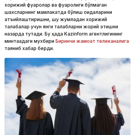
хорижий фуқаролар ва фуқаролиги бўлмаган
шахсларнинг мамлакатда бўлиш қоидаларини
қатъийлаштиришни, шу жумладан хорижий
талабалар учун янги талабларни жорий этишни
назарда тутади. Бу ҳақда Kazinform агентлигининг
минтақадаги мухбири
Биринчи жамоат телеканалига
таяниб хабар берди.