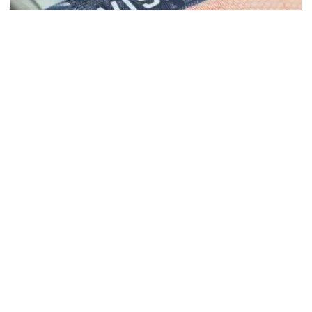
Фото: montsame
“Қозоғистонда 40 та етакчи хорижий
университетларнинг филиаллари
очилмоқда. Бугунги кунда
мамлакатимизда 31 минг 500 нафар
хорижлик талаба таҳсил олмоқда – бу
тарихий рекорддир. 2029 йилга бориб бу
сонни 150 мингга етказиш мақсад
қилинган. Бунинг учун хорижлик
талабалар, шунингдек, олимлар,