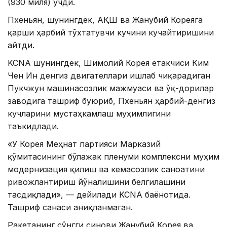
(930 миля) учди.
Пхеньян, шунингдек, АҚШ ва Жанубий Кореяга
қарши ҳарбий тўхтатувчи кучини кучайтиришини
айтди.
KCNA шунингдек, Шимолий Корея етакчиси Ким
Чен Ин денгиз двигателлари ишлаб чиқарадиган
Пукчжун машинасозлик мажмуаси ва ўқ-дорилар
заводига ташриф буюриб, Пхеньян ҳарбий-денгиз
кучларини мустаҳкамлаш муҳимлигини
таъкидлади.
«У Корея Меҳнат партияси Марказий
қўмитасининг бўлажак пленуми комплексни муҳим
модернизация қилиш ва кемасозлик саноатини
ривожлантириш йўналишини белгилашини
тасдиқлади», — дейилади KCNA баёнотида.
Ташриф санаси аниқланмаган.
Ракетанинг сўнгги синови Жанубий Корея ва