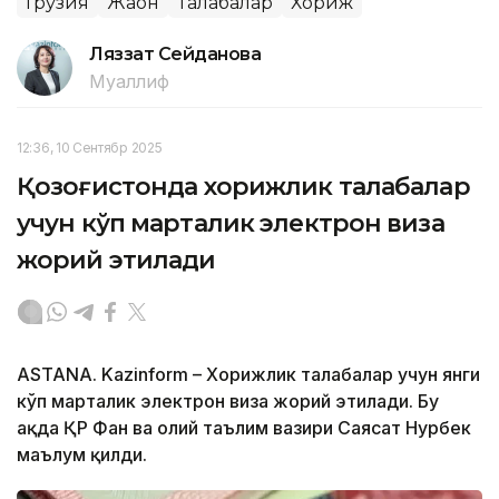
Грузия
Жаҳон
Талабалар
Хориж
Ляззат Сейданова
Муаллиф
12:36, 10 Сентябр 2025
Қозоғистонда хорижлик талабалар
учун кўп марталик электрон виза
жорий этилади
ASTANA. Kazinform – Хорижлик талабалар учун янги
кўп марталик электрон виза жорий этилади. Бу
ҳақда ҚР Фан ва олий таълим вазири Саясат Нурбек
маълум қилди.