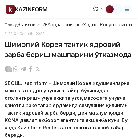
KAZINFORM
ЎЗ
Сайлов-2026
Ақорда
Тайинлов
Ҳодиса
Қонун ва интизо
Тренд:
11:31, 04 Сентябр 2023
Шимолий Корея тактик ядровий
зарба бериш машқларини ўтказмоқда
SEOUL. Кazinform – Шимолий Корея «душманларни
мамлакат ядро урушига тайёр бўлишидан
огоҳлантириш» учун иккита узоқ масофага учувчи
қанотли ракеталар ёрдамида симуляция қилинган
тактик ядровий зарба берди, дея маълум қилди
KCNA давлат ахборот агентлиги якшанба куни. Бу
ҳақда Kazinform Reuters агентлигига таяниб хабар
беради.