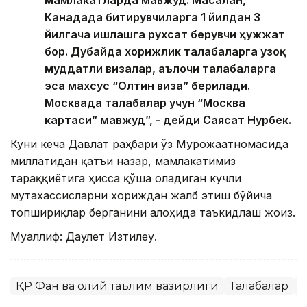
Канадада битирувчиларга 1 йилдан 3
йилгача ишлашга рухсат берувчи ҳужжат
бор. Дубайда хорижлик талабаларга узоқ
муддатли визалар, аълочи талабаларга
эса махсус “Олтин виза” берилади.
Москвада талабалар учун “Москва
картаси” мавжуд”, - дейди Саясат Нурбек.
Куни кеча Давлат раҳбари ўз Мурожаатномасида
миллатидан қатъи назар, мамлакатимиз
тараққиётига ҳисса қўша оладиган кучли
мутахассисларни хориждан жалб этиш бўйича
топшириқлар берганини алоҳида таъкидлаш жоиз.
Муаллиф: Даулет Изтилеу.
ҚР Фан ва олий таълим вазирлиги
Талабалар