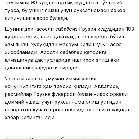
таълимни 90 кундан ортиқ муддатга тўхтатиб
турса, бу унинг яшаш учун рухсатномаси бекор
қилинишига асос бўлади.
Шунингдек, асосли сабабсиз Грузия ҳудудидан 183
кундан ортиқ вақт давомида ташқарида бўлиш
ҳам яшаш ҳуқуқидан маҳрум қилиш учун асос
ҳисобланади. Асосли сабаблар қаторига
алмашинув дастурларида иштирок этиш ёки
даволаниш зарурати киради.
Ўзгартиришлар умуман иммиграция
қонунчилигига ҳам таъсир қилади. Аввалроқ
расмийлар Грузия фуқароси билан никоҳ орқали
доимий яшаш учун рухсатнома олиш устидан
назоратни кучайтириш ниятида эканлиги ҳақида
хабар қилинган эди.