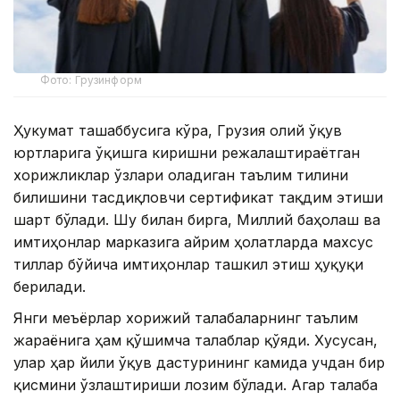
Фото: Грузинформ
Ҳукумат ташаббусига кўра, Грузия олий ўқув
юртларига ўқишга киришни режалаштираётган
хорижликлар ўзлари оладиган таълим тилини
билишини тасдиқловчи сертификат тақдим этиши
шарт бўлади. Шу билан бирга, Миллий баҳолаш ва
имтиҳонлар марказига айрим ҳолатларда махсус
тиллар бўйича имтиҳонлар ташкил этиш ҳуқуқи
берилади.
Янги меъёрлар хорижий талабаларнинг таълим
жараёнига ҳам қўшимча талаблар қўяди. Хусусан,
улар ҳар йили ўқув дастурининг камида учдан бир
қисмини ўзлаштириши лозим бўлади. Агар талаба