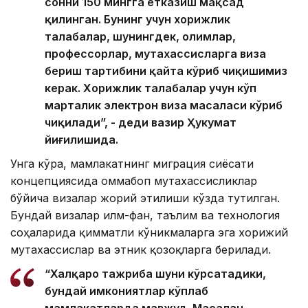
сонни 150 мингга етказиш мақсад
қилинган. Бунинг учун хорижлик
талабалар, шунингдек, олимлар,
профессорлар, мутахассисларга виза
бериш тартибини қайта кўриб чиқишимиз
керак. Хорижлик талабалар учун кўп
марталик электрон виза масаласи кўриб
чиқилади”, - деди вазир Ҳукумат
йиғилишида.
Унга кўра, мамлакатнинг миграция сиёсати
концепциясида оммабоп мутахассисликлар
бўйича визалар жорий этилиши кўзда тутилган.
Бундай визалар илм-фан, таълим ва технология
соҳаларида қимматли кўникмаларга эга хорижий
мутахассислар ва этник қозоқларга берилади.
“Халқаро тажриба шуни кўрсатадики,
бундай имкониятлар кўплаб
мамлакатларда мавжуд. Масалан,