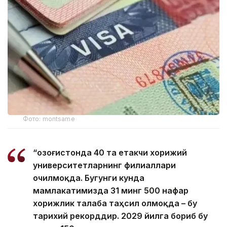
Фото: montsame
“Қозоғистонда 40 та етакчи хорижий
университетларнинг филиаллари
очилмоқда. Бугунги кунда
мамлакатимизда 31 минг 500 нафар
хорижлик талаба таҳсил олмоқда – бу
тарихий рекорддир. 2029 йилга бориб бу