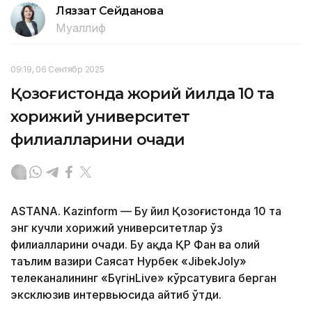
Ляззат Сейданова
Муаллиф
09:19, 06 Сентябр 2025
Қозоғистонда жорий йилда 10 та
хорижий университет
филиалларини очади
ASTANA. Kazinform — Бу йил Қозоғистонда 10 та
энг кучли хорижий университетлар ўз
филиалларини очади. Бу ҳақда ҚР Фан ва олий
таълим вазири Саясат Нурбек «JibekJoly»
телеканалининг «БүгінLive» кўрсатувига берган
эксклюзив интервьюсида айтиб ўтди.