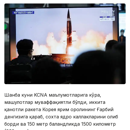
Шанба куни KCNA маълумотларига кўра,
машғулотлар муваффақиятли бўлди, иккита
қанотли ракета Корея ярим оролининг Ғарбий
денгизига қараб, сохта ядро каллакларини олиб
борди ва 150 метр баландликда 1500 километр