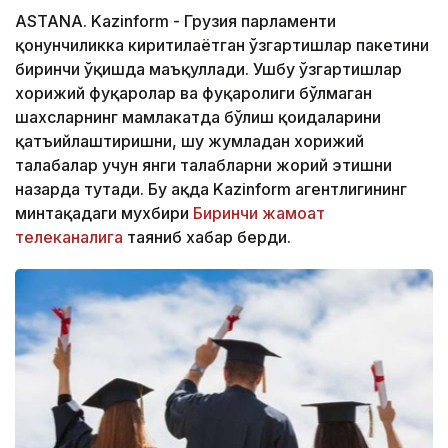
ASTANA. Kazinform - Грузия парламенти
қонунчиликка киритилаётган ўзгартишлар пакетини
биринчи ўқишда маъқуллади. Ушбу ўзгартишлар
хорижий фуқаролар ва фуқаролиги бўлмаган
шахсларнинг мамлакатда бўлиш қоидаларини
қатъийлаштиришни, шу жумладан хорижий
талабалар учун янги талабларни жорий этишни
назарда тутади. Бу ҳақда Kazinform агентлигининг
минтақадаги мухбири
Биринчи жамоат
телеканалига
таяниб хабар берди.