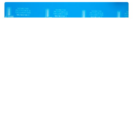
Фото: Солтан Жексенбеков / Kazinform
Унинг сўзларига кўра, бу борадаги ишлар Давлат
раҳбари топшириғига биноан амалга оширилмоқда.
Асосий мақсад - Қозоғистонда академик ва илмий
марказ яратиш. Шу боис 40 та энг яхши хорижий
университетлар Қозоғистонда ўз филиалларини