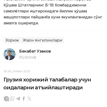
Қўшма Штатларнинг В-1В бомбардимончи
самолётлари иштирокидаги йиллик қўшма
машғулотлари пайшанба куни якунланганидан сўнг
амалга оширилди.
Хориж
Жаҳон янгиликлари
Бекабат Узаков
Муаллиф
18:34, 24 Июн 2026
Грузия хорижий талабалар учун
қоидаларни қатъийлаштиради