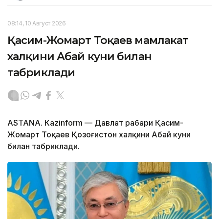
08:14, 10 Август 2026
Қасим-Жомарт Тоқаев мамлакат
халқини Абай куни билан
табриклади
ASTANА. Кazinform — Давлат раҳбари Қасим-
Жомарт Тоқаев Қозоғистон халқини Абай куни
билан табриклади.