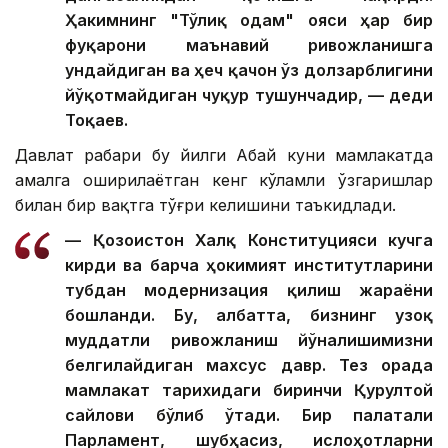
Ҳакимнинг "Тўлиқ одам" ғояси ҳар бир
фуқарони маънавий ривожланишга
ундайдиган ва ҳеч қачон ўз долзарблигини
йўқотмайдиган чуқур тушунчадир, — деди
Тоқаев.
Давлат раҳбари бу йилги Абай куни мамлакатда
амалга оширилаётган кенг кўламли ўзгаришлар
билан бир вақтга тўғри келишини таъкидлади.
— Қозоғистон Халқ Конституцияси кучга
кирди ва барча ҳокимият институтларини
тубдан модернизация қилиш жараёни
бошланди. Бу, албатта, бизнинг узоқ
муддатли ривожланиш йўналишимизни
белгилайдиган махсус давр. Тез орада
мамлакат тарихидаги биринчи Қурултой
сайлови бўлиб ўтади. Бир палатали
Парламент, шубҳасиз, ислоҳотларни