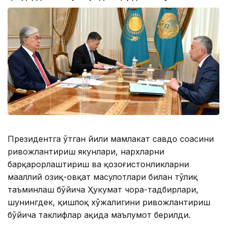
Президентга ўтган йили мамлакат савдо соҳасини
ривожлантириш якунлари, нархларни
барқарорлаштириш ва қозоғистонликларни
маҳаллий озиқ-овқат маҳсулотлари билан тўлиқ
таъминлаш бўйича Ҳукумат чора-тадбирлари,
шунингдек, қишлоқ хўжалигини ривожлантириш
бўйича таклифлар ҳақида маълумот берилди.