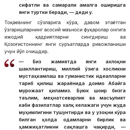
сифатли ва самарали амалга оширишга
янги туртки беради, — деди у.
Тоқаевнинг сўзларига кўра, давом этаётган
ўзгаришларнинг асосий маъноси фуқаролар онгига
ижодий қадриятларни сингдириш ва
Қозоғистоннинг янги суръатларда ривожланиши
учун йўл очишдир.
— Биз жамиятда янги ахлоқни
шакллантириш, миллий ўзига хосликни
мустаҳкамлаш ва гуманистик идеалларни
тарғиб қилиш жараёнида доимо Абайга
мурожаат қиламиз. Буюк шоир бизга
таълим, меҳнатсеварлик ва масъулият
каби фазилатлар халқ келажаги учун жуда
муҳимлигини тушунтирди ва у узоқни кўра
билган ҳолда одамларни бирлик ва
ҳамжиҳатликни сақлашга чақирди, —