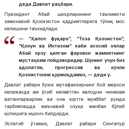
деди Давлат раҳбари.
Президент Абай шеърларининг таълимоти
замонавий Қозоғистон қадриятларига тўлиқ мос
келишини таъкидлади.
— “Ҳалол фуқаро”, “Тоза Қозоғистон”,
“Қонун ва Интизом” каби асосий ғоялар
Абай орзу қилган фаровон жамиятнинг
мустаҳкам пойдеворидир. Шунинг учун биз
адолатли, прогрессив ва кучли
Қозоғистонни қурмоқдамиз, — деди у.
Давлат раҳбари буюк мутафаккирнинг бой мероси
келажакда ҳам ўсиб келаётган авлодни чинакам
ватанпарварлик ва она юртга муҳаббат руҳида
тарбиялашда маънавий озуқа манбаи бўлиб
қолишига ишонч билдирди.
Эслатиб ўтамиз, Давлат раҳбари Сингапур