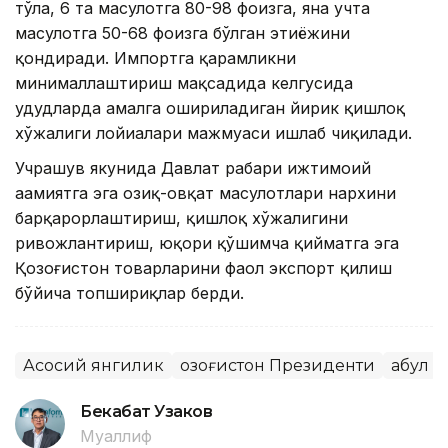
тўла, 6 та маҳсулотга 80-98 фоизга, яна учта
маҳсулотга 50-68 фоизга бўлган эҳтиёжини
қондиради. Импортга қарамликни
минималлаштириш мақсадида келгусида
ҳудудларда амалга ошириладиган йирик қишлоқ
хўжалиги лойиҳалари мажмуаси ишлаб чиқилади.
Учрашув якунида Давлат раҳбари ижтимоий
аҳамиятга эга озиқ-овқат маҳсулотлари нархини
барқарорлаштириш, қишлоқ хўжалигини
ривожлантириш, юқори қўшимча қийматга эга
Қозоғистон товарларини фаол экспорт қилиш
бўйича топшириқлар берди.
Асосий янгилик
Қозоғистон Президенти
Қабул
Бекабат Узаков
Муаллиф