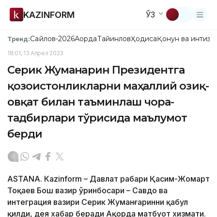
KAZINFORM
ЎЗ
Сайлов-2026
Ақорда
Тайинлов
Ҳодиса
Қонун ва интизо
Тренд:
18:01, 13 Апрел 2023
Серик Жуманғарин Президентга
қозоғистонликларни маҳаллий озиқ-
овқат билан таъминлаш чора-
тадбирлари тўғрисида маълумот
берди
ASTANА. Каzinform – Давлат раҳбари Қасим-Жомарт
Тоқаев Бош вазир ўринбосари – Савдо ва
интеграция вазири Серик Жуманғаринни қабул
қилди, дея хабар беради Ақорда матбуот хизмати.