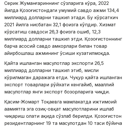
Серик Жуманғариннинг сўзларига кўра, 2022
йилда Қозоғистондаги умумий савдо ҳажми 134,4
миллиард долларни ташкил этади. Бу кўрсаткич
2021 йилга нисбатан 32,1 фоизга кўпдир. Хизмат
кўрсатиш савдоси 26,3 фоизга ошиб, 12,3
миллиард долларни ташкил этди. Қозоғистоннинг
барча асосий савдо ҳамкорлари билан товар
айирбошлаш ҳажмининг ўсиши кузатилмоқда.
Қайта ишланган маҳсулотлар экспорти 26,5
миллиард долларни ташкил этиб, мисли
кўрилмаган даражага етди. Чуқур қайта ишланган
экспорт товарлари рўйхати кенгайиб, маҳаллий
маҳсулотлар янги экспорт бозорларига чиқди.
Қасим-Жомарт Тоқаевга мамлакатда ижтимоий
аҳамиятга эга озиқ-овқат маҳсулотларини ишлаб
чиқариш ҳолати ҳақида сўзлаб берилди. Қозоғистон
резидентларнинг 19 та маҳсулотдан 10 таси бўйича