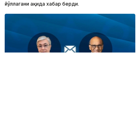
йўллагани ҳақида хабар берди.
Фото: Ақорда
Қасим-Жомарт Тоқаев Тарман Шанмугаратнам ва
унинг ватандошларини Сингапурнинг миллий
байрами - Мустақиллик куни билан табриклади.
— Телеграммада Президент ушбу байрам