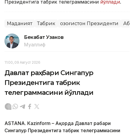
Президентига табрик телеграммасини
йўллади
.
Маданият
Табрик
Қозоғистон Президенти
Аба
Бекабат Узаков
Муаллиф
11:00, 09 Август 2026
Давлат раҳбари Сингапур
Президентига табрик
телеграммасини йўллади
ASTANА. Кazinform – Ақорда Давлат раҳбари
Сингапур Президентига табрик телеграммасини