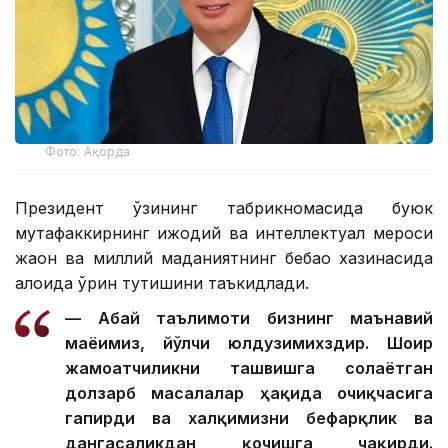
Фото: Ақорда
Президент ўзининг табрикномасида буюк
мутафаккирнинг ижодий ва интеллектуал мероси
жаҳон ва миллий маданиятнинг бебаҳо хазинасида
алоҳида ўрин тутишини таъкидлади.
— Абай таълимоти бизнинг маънавий
маёғимиз, йўлчи юлдузимихздир. Шоир
жамоатчиликни ташвишга солаётган
долзарб масалалар ҳақида очиқчасига
гапирди ва халқимизни бефарқлик ва
дангасаликдан қочишга чақирди.