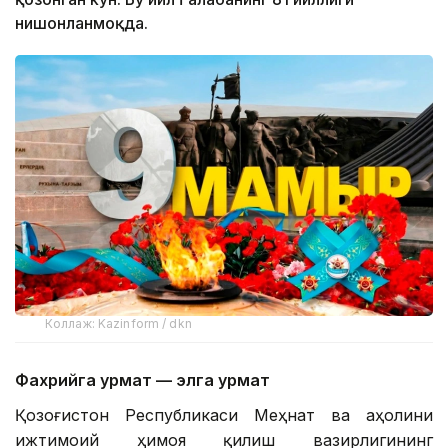
нишонланмоқда.
Коллаж: Kazinform / dkn
Фахрийга ҳурмат — элга ҳурмат
Қозоғистон Республикаси Меҳнат ва аҳолини
ижтимоий ҳимоя қилиш вазирлигининг