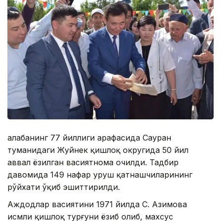
Ғалабанинг 77 йиллиги арафасида Сауран
туманидаги Жуйнек қишлоқ округида 50 йил
аввал ёзилган васиятнома очилди. Тадбир
давомида 149 нафар уруш қатнашчиларининг
рўйхати ўқиб эшиттирилди.
Аждодлар васиятини 1971 йилда С. Азимова
исмли қишлоқ турғуни ёзиб олиб, махсус