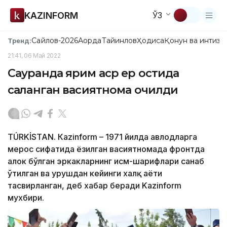
KAZINFORM
ЎЗ
Сайлов-2026
Ақорда
Тайинлов
Ҳодиса
Қонун ва интизо
Тренд:
21:41, 06 Май 2022
Сауранда ярим аср ер остида
сақланган васиятнома очилди
TÚRKİSTAN. Кazinform – 1971 йилда авлодларга
мерос сифатида ёзилган васиятномада фронтда
ҳалок бўлган эркакларнинг исм-шарифлари санаб
ўтилган ва урушдан кейинги халқ ҳаёти
тасвирланган, деб хабар беради Kazinform
мухбири.