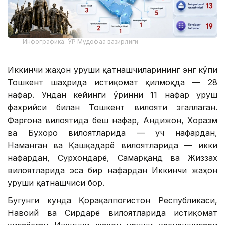
Инфографика: ЎР Мудофаа вазирлиги
Иккинчи жаҳон уруши қатнашчиларининг энг кўпи
Тошкент шаҳрида истиқомат қилмоқда — 28
нафар. Ундан кейинги ўринни 11 нафар уруш
фахрийси билан Тошкент вилояти эгаллаган.
Фарғона вилоятида беш нафар, Андижон, Хоразм
ва Бухоро вилоятларида — уч нафардан,
Наманган ва Қашқадарё вилоятларида — икки
нафардан, Сурхондарё, Самарқанд ва Жиззах
вилоятларида эса бир нафардан Иккинчи жаҳон
уруши қатнашчиси бор.
Бугунги кунда Қорақалпоғистон Республикаси,
Навоий ва Сирдарё вилоятларида истиқомат