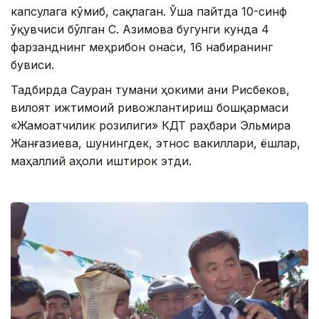
капсулага кўмиб, сақлаган. Ўша пайтда 10-синф
ўқувчиси бўлган С. Азимова бугунги кунда 4
фарзанднинг меҳрибон онаси, 16 набиранинг
бувиси.
Тадбирда Сауран тумани ҳокими Ғани Рисбеков,
вилоят ижтимоий ривожлантириш бошқармаси
«Жамоатчилик розилиги» КДТ раҳбари Эльмира
Жанғазиева, шунингдек, этнос вакиллари, ёшлар,
маҳаллий аҳоли иштирок этди.