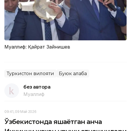
Муаллиф: Қайрат Зайнишев
Туркистон вилояти
Буюк Ғалаба
без автора
Муаллиф
09:41, 09 Май 2026
Ўзбекистонда яшаётган қанча