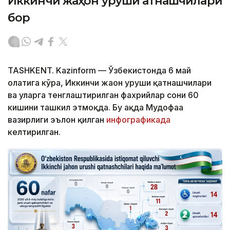
Иккинчи жаҳон уруши қатнашчилари
бор
TASHKENT. Kazinform — Ўзбекистонда 6 май
ҳолатига кўра, Иккинчи жаҳон уруши қатнашчилари
ва уларга тенглаштирилган фахрийлар сони 60
кишини ташкил этмоқда. Бу ҳақда Мудофаа
вазирлиги эълон қилган
инфографикада
келтирилган.