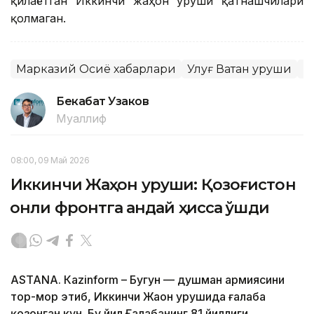
қилаётган Иккинчи жаҳон уруши қатнашчилари
қолмаган.
Марказий Осиё хабарлари
Улуғ Ватан уруши
Б
Бекабат Узаков
Муаллиф
08:00, 09 Май 2026
Иккинчи Жаҳон уруши: Қозоғистон
қонли фронтга қандай ҳисса қўшди
ASTANА. Кazinform – Бугун — душман армиясини
тор-мор этиб, Иккинчи Жаҳон урушида ғалаба
қозонган кун. Бу йил Ғалабанинг 81 йиллиги