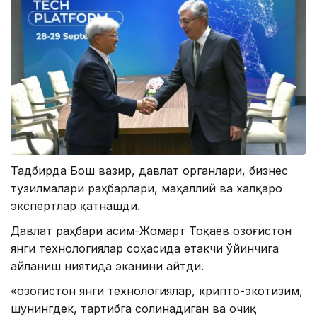
Тадбирда Бош вазир, давлат органлари, бизнес
тузилмалари раҳбарлари, маҳаллий ва халқаро
экспертлар қатнашди.
Давлат раҳбари Қасим-Жомарт Тоқаев Қозоғистон
янги технологиялар соҳасида етакчи ўйинчига
айланиш ниятида эканини айтди.
«Қозоғистон янги технологиялар, крипто-экотизим,
шунингдек, тартибга солинадиган ва очиқ