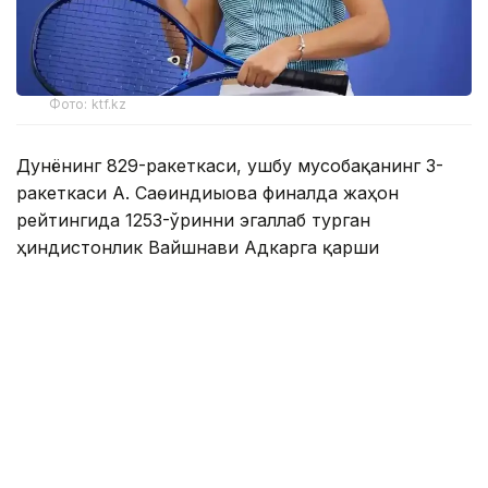
Фото: ktf.kz
Дунёнинг 829-ракеткаси, ушбу мусобақанинг 3-
ракеткаси А. Саөиндиыова финалда жаҳон
рейтингида 1253-ўринни эгаллаб турган
ҳиндистонлик Вайшнави Адкарга қарши
чемпионлик учун кураш олиб борди.
Биринчи партия кескин курашлар остида ўтди,
Аружан тай-брейкда муваффақиятли ўйнади - 7:6
(8:6).
Иккинчи сетда қозоғистонлик ёш теннисчи
рақибига ҳеч қандай имконият қолдирмади - 6:0.
Шу тариқа Аружан Сағиндиқова муҳим ғалабага