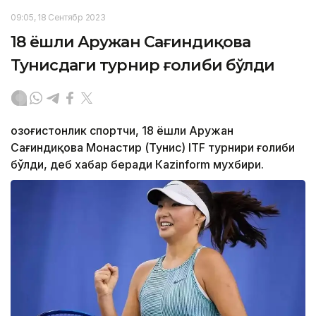
09:05, 18 Сентябр 2023
18 ёшли Аружан Сағиндиқова
Тунисдаги турнир ғолиби бўлди
Қозоғистонлик спортчи, 18 ёшли Аружан
Сағиндиқова Монастир (Тунис) ITF турнири ғолиби
бўлди, деб хабар беради Каzinform мухбири.