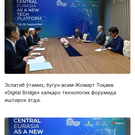
Эслатиб ўтамиз, бугун Қасим-Жомарт Тоқаев
«Digital Bridge» халқаро технологик форумида
иштирок этди.