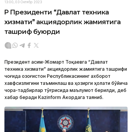
13:00, 03 Октябр 2023
ҚР Президенти “Давлат техника
хизмати” акциядорлик жамиятига
ташриф буюрди
Президент Қасим-Жомарт Тоқаевга “Давлат
техника хизмати” акциядорлик жамиятига ташрифи
чоғида Қозоғистон Республикасининг ахборот
хавфсизлигини таъминлаш ва ҳозирги ҳолати бўйича
чора-тадбирлар тўғрисида маълумот берилди, деб
хабар беради Каzinform Акордага таяниб.