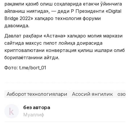
рақамли қазиб олиш соҳаларида етакчи ўйинчига
айланиш ниятида», — деди ҚР Президенти «Digital
Bridge 2022» халқаро технология форуми
давомида.
Давлат раҳбари «Астана» халқаро молия маркази
сайтида махсус пилот лойиҳа доирасида
криптовалютани конвертация қилиш ишлари олиб
борилаётганини айтди.
Фото: t.mе/bort_01
Ахборот технологиялари
Асосий янгилик
Қозо
без автора
Муаллиф