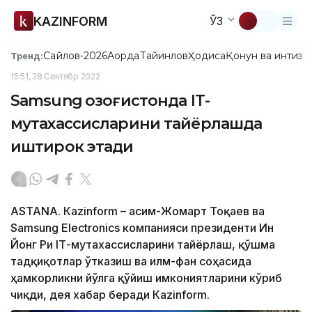
KAZINFORM
ЎЗ
Сайлов-2026
Ақорда
Тайинлов
Ҳодиса
Қонун ва интизо
Тренд:
15:51, 28 Сентябр 2022
Samsung Қозоғистонда IТ-
мутахассисларини тайёрлашда
иштирок этади
ASTANA. Кazinform – Қасим-Жомарт Тоқаев ва
Samsung Eleсtronics компанияси президенти Ин
Йонг Ри IТ-мутахассисларини тайёрлаш, қўшма
тадқиқотлар ўтказиш ва илм-фан соҳасида
ҳамкорликни йўлга қўйиш имкониятларини кўриб
чиқди, дея хабар беради Кazinform.