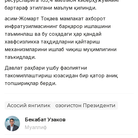
бартараф этилгани маълум қилинди.
Қасим-Жомарт Тоқаев мамлакат ахборот
инфратузилмасининг барқарор ишлашини
таъминлаш ва бу соҳадаги ҳар қандай
хавфсизликка таҳдидларни қайтариш
механизмларини ишлаб чиқиш муҳимлигини
таъкидлади.
Давлат раҳбари ушбу фаолиятни
такомиллаштириш юзасидан бир қатор аниқ
топшириқлар берди.
Асосий янгилик
Қозоғистон Президенти
Бекабат Узаков
Муаллиф