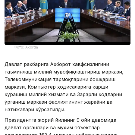
Фото: Akorda
Давлат раҳбарига Ахборот хавфсизлигини
таъминлаш миллий мувофиқлаштириш маркази,
Телекоммуникация тармоқларини бошқариш
маркази, Компьютер ҳодисаларига қарши
курашиш миллий хизмати ва Зарарли кодларни
ўрганиш маркази фаолиятининг жараёни ва
натижалари кўрсатилди.
Президентга жорий йилнинг 9 ойи давомида
давлат органлари ва муҳим объектлар
ресурсларига 163,4 миллион киберҳужумнинг