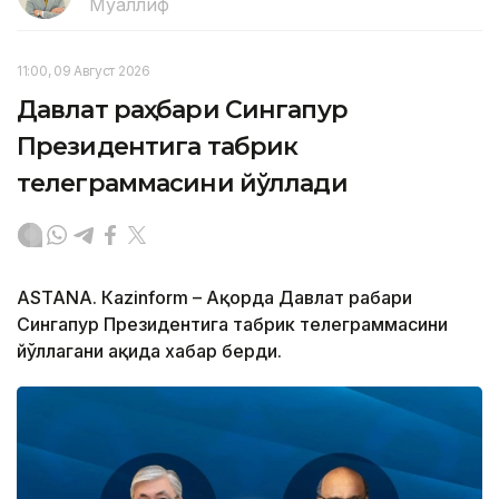
Муаллиф
11:00, 09 Август 2026
Давлат раҳбари Сингапур
Президентига табрик
телеграммасини йўллади
ASTANА. Кazinform – Ақорда Давлат раҳбари
Сингапур Президентига табрик телеграммасини
йўллагани ҳақида хабар берди.