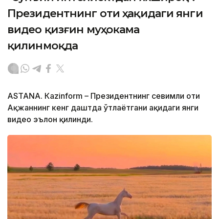
Президентнинг оти ҳақидаги янги
видео қизғин муҳокама
қилинмоқда
ASTANА. Кazinform – Президентнинг севимли оти
Ақжаннинг кенг даштда ўтлаётгани ҳақидаги янги
видео эълон қилинди.