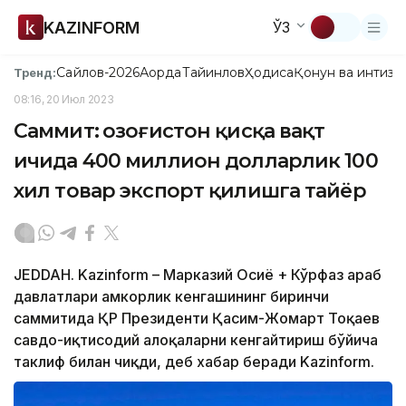
KAZINFORM
ЎЗ
Сайлов-2026
Ақорда
Тайинлов
Ҳодиса
Қонун ва интизо
Тренд:
08:16, 20 Июл 2023
Саммит: Қозоғистон қисқа вақт
ичида 400 миллион долларлик 100
хил товар экспорт қилишга тайёр
JEDDAH. Kazinform – Марказий Осиё + Кўрфаз араб
давлатлари ҳамкорлик кенгашининг биринчи
саммитида ҚР Президенти Қасим-Жомарт Тоқаев
савдо-иқтисодий алоқаларни кенгайтириш бўйича
таклиф билан чиқди, деб хабар беради Kazinform.