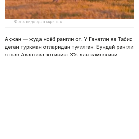
Фото: видеодан скриншот
Ақжан — жуда ноёб рангли от. У Ганатли ва Табис
деган туркман отларидан туғилган. Бундай рангли
отлар Ахалтака зотининг 3% дан камроғини
ташкил қилади.
Шунинг учун Ақжаннинг шуҳрати бутун дунёга ва
ижтимоий тармоқларда тарқалди.
Даштдан олинган видео 2 миллиондан ортиқ
ўқувчига эга машҳур блогер Дастан
Мухаметраҳимнинг саҳифасида эълон қилинди.
— Сунъий интеллектдан яхшироқ. Чунки у
ҳақиқий, —дейилади видео изоҳида.
Суратга олиш ишлари Астана яқинида бўлиб ўтди.