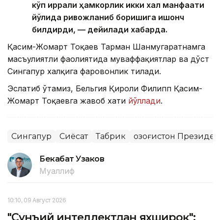
кўп қиррали ҳамкорлик икки халқ манфаати
йўлида ривожланиб боришига ишонч
билдирди, — дейилади хабарда.
Қасим-Жомарт Тоқаев Тарман Шанмугаратнамга
масъулиятли фаолиятида муваффақиятлар ва дўст
Сингапур халқига фаровонлик тилади.
Эслатиб ўтамиз, Бельгия Қироли Филипп Қасим-
Жомарт Тоқаевга жавоб хати
йўллади
.
Сингапур
Сиёсат
Табрик
Қозоғистон Президе
Бекабат Узаков
Муаллиф
10:10, 09 Август 2026
"Сунъий интеллектдан яхшироқ":