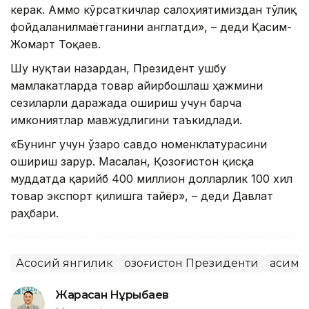
керак. Аммо кўрсаткичлар салоҳиятимиздан тўлиқ
фойдаланилмаётганини англатди», – деди Қасим-
Жомарт Тоқаев.
Шу нуқтаи назардан, Президент ушбу
мамлакатларда товар айирбошлаш ҳажмини
сезиларли даражада ошириш учун барча
имкониятлар мавжудлигини таъкидлади.
«Бунинг учун ўзаро савдо номенклатурасини
ошириш зарур. Масалан, Қозоғистон қисқа
муддатда қарийб 400 миллион долларлик 100 хил
товар экспорт қилишга тайёр», – деди Давлат
раҳбари.
Асосий янгилик
Қозоғистон Президенти
Қасим-
Жарасқан Нұрыбаев