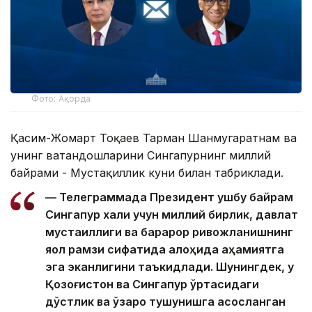
Фото: Ақорда
Қасим-Жомарт Тоқаев Тарман Шанмугаратнам ва
унинг ватандошларини Сингапурнинг миллий
байрами - Мустақиллик куни билан табриклади.
— Телеграммада Президент ушбу байрам
Сингапур халқи учун миллий бирлик, давлат
мустақиллиги ва барқарор ривожланишнинг
яққол рамзи сифатида алоҳида аҳамиятга
эга эканлигини таъкидлади. Шунингдек, у
Қозоғистон ва Сингапур ўртасидаги
дўстлик ва ўзаро тушунишга асосланган