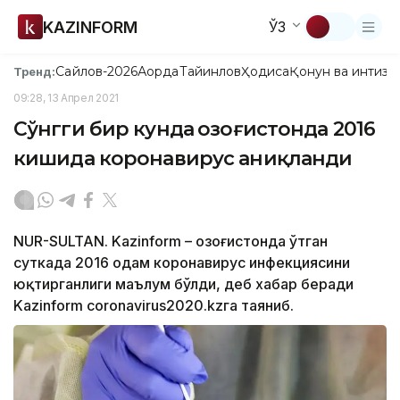
KAZINFORM
ЎЗ
Сайлов-2026
Ақорда
Тайинлов
Ҳодиса
Қонун ва интизо
Тренд:
09:28, 13 Апрел 2021
Сўнгги бир кунда Қозоғистонда 2016
кишида коронавирус аниқланди
NUR-SULTAN. Kazinform – Қозоғистонда ўтган
суткада 2016 одам коронавирус инфекциясини
юқтирганлиги маълум бўлди, деб хабар беради
Kazinform coronavirus2020.kzга таяниб.