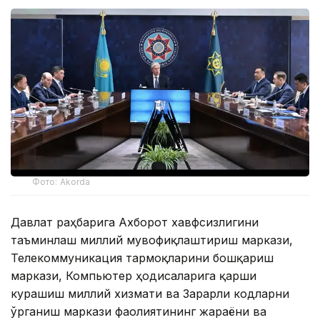
Фото: Akorda
Давлат раҳбарига Ахборот хавфсизлигини
таъминлаш миллий мувофиқлаштириш маркази,
Телекоммуникация тармоқларини бошқариш
маркази, Компьютер ҳодисаларига қарши
курашиш миллий хизмати ва Зарарли кодларни
ўрганиш маркази фаолиятининг жараёни ва