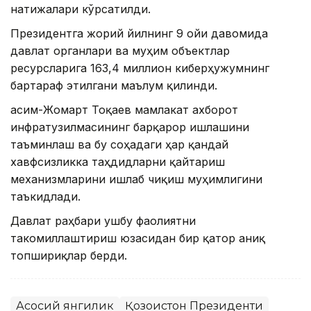
натижалари кўрсатилди.
Президентга жорий йилнинг 9 ойи давомида
давлат органлари ва муҳим объектлар
ресурсларига 163,4 миллион киберҳужумнинг
бартараф этилгани маълум қилинди.
Қасим-Жомарт Тоқаев мамлакат ахборот
инфратузилмасининг барқарор ишлашини
таъминлаш ва бу соҳадаги ҳар қандай
хавфсизликка таҳдидларни қайтариш
механизмларини ишлаб чиқиш муҳимлигини
таъкидлади.
Давлат раҳбари ушбу фаолиятни
такомиллаштириш юзасидан бир қатор аниқ
топшириқлар берди.
Асосий янгилик
Қозоғистон Президенти