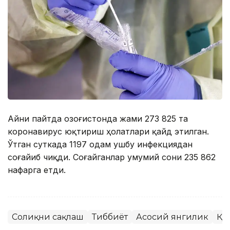
Айни пайтда Қозоғистонда жами 273 825 та
коронавирус юқтириш ҳолатлари қайд этилган.
Ўтган суткада 1197 одам ушбу инфекциядан
соғайиб чиқди. Соғайганлар умумий сони 235 862
нафарга етди.
Соғлиқни сақлаш
Тиббиёт
Асосий янгилик
ҚР