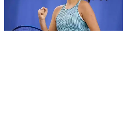
Фото: ktf.kz
Дунёнинг 829-ракеткаси, ушбу мусобақанинг 3-
ракеткаси А. Саөиндиыова финалда жаҳон
рейтингида 1253-ўринни эгаллаб турган
ҳиндистонлик Вайшнави Адкарга қарши
чемпионлик учун кураш олиб борди.
Биринчи партия кескин курашлар остида ўтди,
Аружан тай-брейкда муваффақиятли ўйнади - 7:6
(8:6).