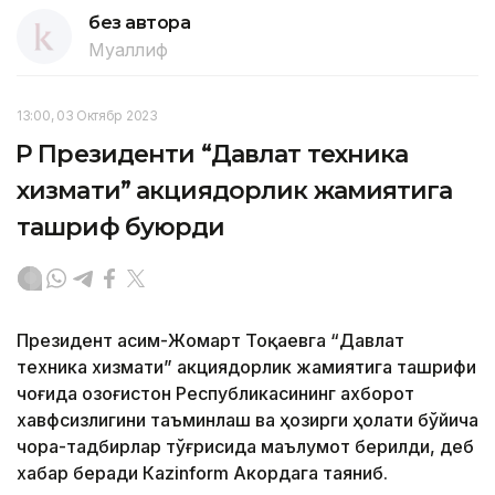
без автора
Муаллиф
13:00, 03 Октябр 2023
ҚР Президенти “Давлат техника
хизмати” акциядорлик жамиятига
ташриф буюрди
Президент Қасим-Жомарт Тоқаевга “Давлат
техника хизмати” акциядорлик жамиятига ташрифи
чоғида Қозоғистон Республикасининг ахборот
хавфсизлигини таъминлаш ва ҳозирги ҳолати бўйича
чора-тадбирлар тўғрисида маълумот берилди, деб
хабар беради Каzinform Акордага таяниб.