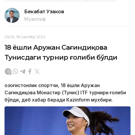
Бекабат Узаков
Муаллиф
09:05, 18 Сентябр 2023
18 ёшли Аружан Сағиндиқова
Тунисдаги турнир ғолиби бўлди
Қозоғистонлик спортчи, 18 ёшли Аружан
Сағиндиқова Монастир (Тунис) ITF турнири ғолиби
бўлди, деб хабар беради Каzinform мухбири.