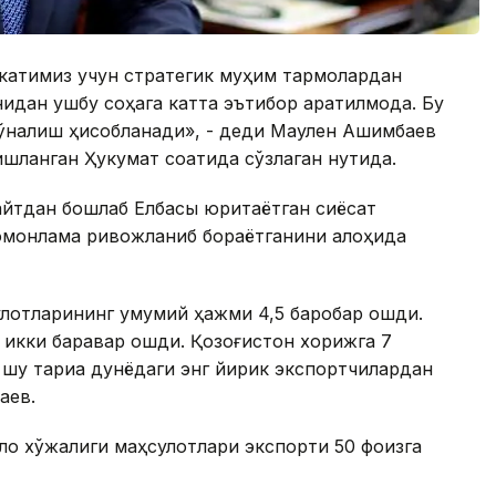
акатимиз учун стратегик муҳим тармоқлардан
идан ушбу соҳага катта эътибор қаратилмоқда. Бу
йўналиш ҳисобланади», - деди Маулен Aшимбаев
шланган Ҳукумат соатида сўзлаган нутқида.
айтдан бошлаб Елбасы юритаётган сиёсат
томонлама ривожланиб бораётганини алоҳида
сулотларининг умумий ҳажми 4,5 баробар ошди.
 икки баравар ошди. Қозоғистон хорижга 7
 шу тариқа дунёдаги энг йирик экспортчилардан
аев.
лоқ хўжалиги маҳсулотлари экспорти 50 фоизга