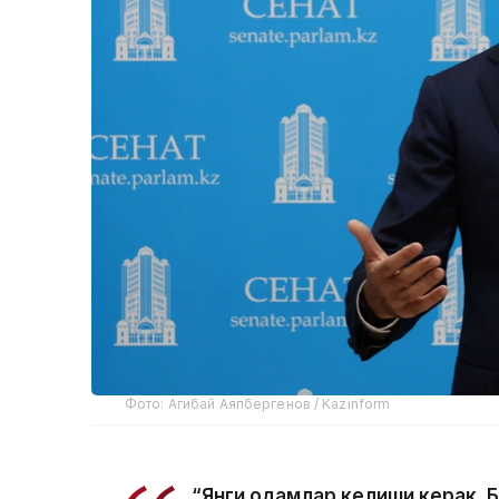
Фото: Агибай Аяпбергенов / Kazinform
“Янги одамлар келиши керак. Б