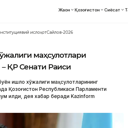
Жаҳон
Қозоғистон
Сиёсат
Т
нституциявий ислоҳот
Сайлов-2026
 хўжалиги маҳсулотлари
 – ҚР Сенати Раиси
буён қишлоқ хўжалиги маҳсулотларининг
ақда Қозоғистон Республикаси Парламенти
м қилди, дея хабар беради Kazinform