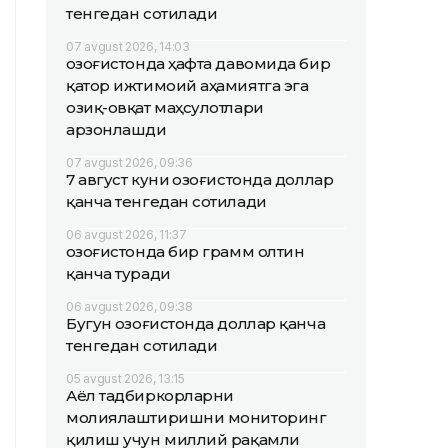
тенгедан сотилади
07 avgust 2026, 14:03
Қозоғистонда ҳафта давомида бир
қатор ижтимоий аҳамиятга эга
озиқ-овқат маҳсулотлари
арзонлашди
07 avgust 2026, 09:36
7 август куни Қозоғистонда доллар
қанча тенгедан сотилади
06 avgust 2026, 11:37
Қозоғистонда бир грамм олтин
қанча туради
06 avgust 2026, 09:38
Бугун Қозоғистонда доллар қанча
тенгедан сотилади
05 avgust 2026, 13:15
Аёл тадбиркорларни
молиялаштиришни мониторинг
қилиш учун миллий рақамли