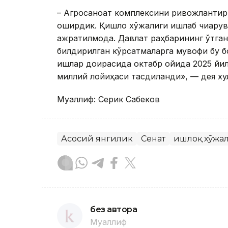
– Aгросаноат комплексини ривожлантир
оширдик. Қишлоқ хўжалиги ишлаб чиқарув
ажратилмоқда. Давлат раҳбарининг ўтга
билдирилган кўрсатмаларга мувофиқ бу 
ишлар доирасида октабр ойида 2025 йи
миллий лойиҳаси тасдиқланди», — дея ху
Муаллиф: Серик Сабеков
Асосий янгилик
Сенат
Қишлоқ хўжа
без автора
Муаллиф