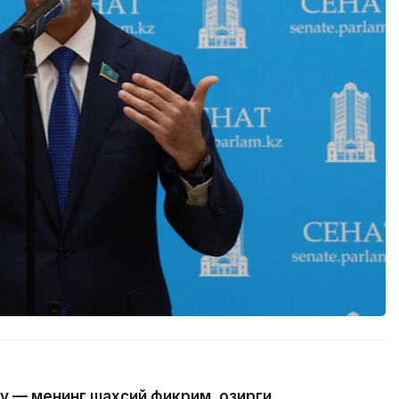
у — менинг шахсий фикрим. Ҳозирги