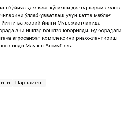
иш бўйича ҳам кенг кўламли дастурларни амалга
чиларини қўллаб-қувватлаш учун катта маблағ
н йилги ва жорий йилги Мурожаатларида
борада аниқ ишлар бошлаб юборилди. Бу борадаги
лгача агросаноат комплексини ривожлантириш
лоса қилди Маулен Aшимбаев.
лиги
Парламент