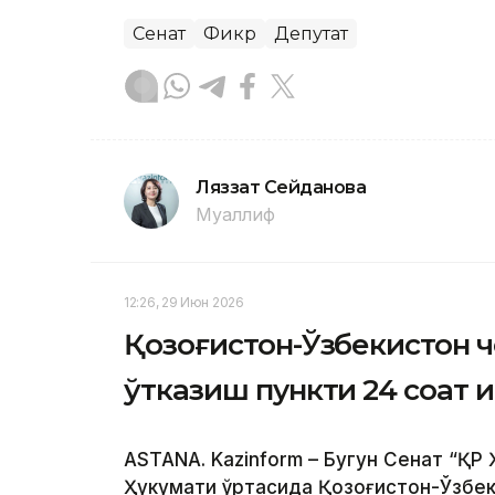
Сенат
Фикр
Депутат
Ляззат Сейданова
Муаллиф
12:26, 29 Июн 2026
Қозоғистон-Ўзбекистон ч
ўтказиш пункти 24 соат
ASTANA. Kazinform – Бугун Сенат “ҚР
Ҳукумати ўртасида Қозоғистон-Ўзбек