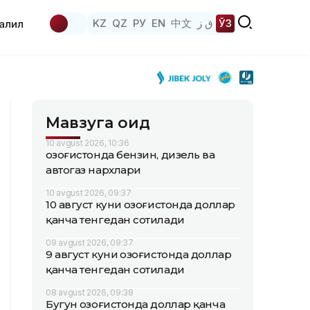
KZ
QZ
РУ
EN
中文
ق ز
ЎЗ
аҳлил
Мавзуга оид
10 avgust 2026, 10:36
Қозоғистонда бензин, дизель ва
автогаз нархлари
10 avgust 2026, 09:37
10 август куни Қозоғистонда доллар
қанча тенгедан сотилади
09 avgust 2026, 09:37
9 август куни Қозоғистонда доллар
қанча тенгедан сотилади
08 avgust 2026, 09:38
Бугун Қозоғистонда доллар қанча