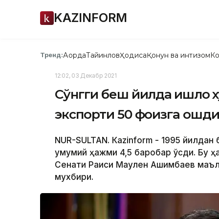
KAZINFORM
Ақорда
Тайинлов
Ҳодиса
Қонун ва интизом
Ко
Тренд:
12:02, 03 Декабр 2021
Сўнгги беш йилда қишлоқ
экспорти 50 фоизга ошди
NUR-SULTAN. Кazinform - 1995 йилдан 
умумий ҳажми 4,5 баробар ўсди. Бу ҳ
Сенати Раиси Маулен Aшимбаев маълу
мухбири.