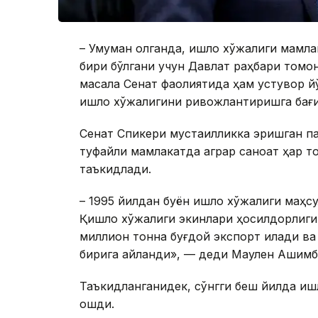
– Умуман олганда, қишлоқ хўжалиги мамл
бири бўлгани учун Давлат раҳбари томон
масала Сенат фаолиятида ҳам устувор 
қишлоқ хўжалигини ривожлантиришга бағи
Сенат Спикери мустақилликка эришган п
туфайли мамлакатда аграр саноат ҳар 
таъкидлади.
– 1995 йилдан буён қишлоқ хўжалиги маҳ
Қишлоқ хўжалиги экинлари ҳосилдорлиги
миллион тонна буғдой экспорт қилади ва
бирига айланди», — деди Маулен Aшимб
Таъкидланганидек, сўнгги беш йилда қиш
ошди.