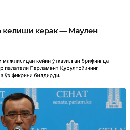
р келиши керак — Маулен
ги мажлисидан кейин ўтказилган брифингда
ир палатали Парламент Қурултойининг
да ўз фикрини билдирди.