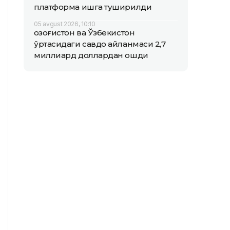
платформа ишга туширилди
05 avgust 2026, 10:10
Қозоғистон ва Ўзбекистон
ўртасидаги савдо айланмаси 2,7
миллиард доллардан ошди