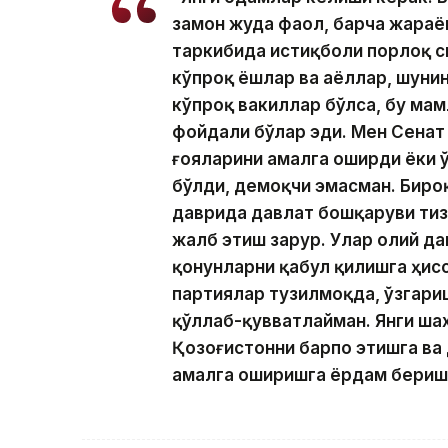
замон жуда фаол, барча жараё
таркибида истиқболи порлоқ с
кўпроқ ёшлар ва аёллар, шуни
кўпроқ вакиллар бўлса, бу ма
фойдали бўлар эди. Мен Сенат
ғояларини амалга оширди ёки 
бўлди, демоқчи эмасман. Биро
даврида давлат бошқаруви тиз
жалб этиш зарур. Улар олий да
қонунларни қабул қилишга ҳисс
партиялар тузилмоқда, ўзгари
қўллаб-қувватлайман. Янги ша
Қозоғистонни барпо этишга ва
амалга оширишга ёрдам бериши