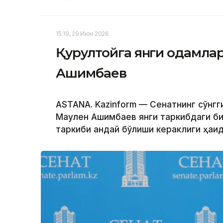
15:19, 29 Июн 2026
Қурултойга янги одамла
Ашимбаев
ASTANA. Kazinform — Сенатнинг сўнг
Маулен Ашимбаев янги таркибдаги б
таркиби қандай бўлиши кераклиги ҳақи