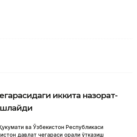
егарасидаги иккита назорат-
 ишлайди
 Ҳукумати ва Ўзбекистон Республикаси
истон давлат чегараси орқали ўтказиш