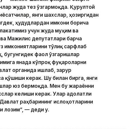
нлар жуда тез ўзгармоқда. Қурултой
иёсатчилар, янги шахслар, ҳозиргидан
нгдек, ҳудудлардан имкони борича
млакатимиз учун жуда муҳим ва
 ва Мажилис депутатлари барча
ўз имкониятларини тўлиқ сарфлаб
қ, бугунгидек фаол ўзгаришлар
имига янада кўпроқ фуқароларни
влат органида ишлаб, зарур
а қўшиши керак. Шу билан бирга, янги
шлар юз бермоқда. Мен бу жараённи
хслар келиши керак. Улар адолатли
 Давлат раҳбарининг ислоҳотларини
 лозим”, — деди у.