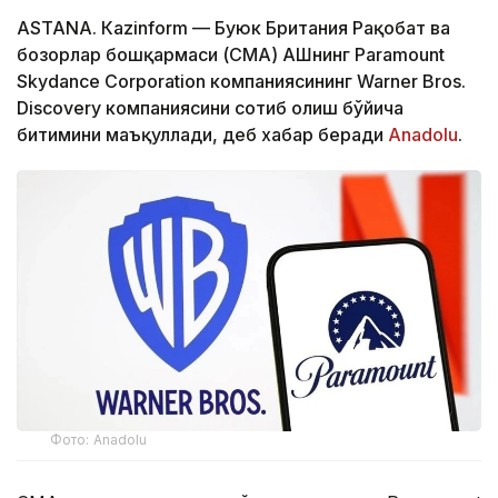
ASTANА. Кazinform — Буюк Британия Рақобат ва
бозорлар бошқармаси (CМА) АҚШнинг Paramount
Skydance Corporation компаниясининг Warner Bros.
Discovery компаниясини сотиб олиш бўйича
битимини маъқуллади, деб хабар беради
Аnadolu
.
Фото: Аnadolu