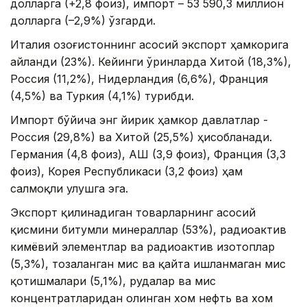
долларга (+2,8 фоиз), импорт – 53 590,3 миллион
долларга (–2,9%) ўзгарди.
Италия Қозоғистоннинг асосий экспорт ҳамкорига
айланди (23%). Кейинги ўринларда Хитой (18,3%),
Россия (11,2%), Нидерландия (6,6%), Франция
(4,5%) ва Туркия (4,1%) турибди.
Импорт бўйича энг йирик ҳамкор давлатлар -
Россия (29,8%) ва Хитой (25,5%) ҳисобланади.
Германия (4,8 фоиз), АҚШ (3,9 фоиз), Франция (3,3
фоиз), Корея Республикаси (3,2 фоиз) ҳам
салмоқли улушга эга.
Экспорт қилинадиган товарларнинг асосий
қисмини битумли минераллар (53%), радиоактив
кимёвий элементлар ва радиоактив изотоплар
(5,3%), тозаланган мис ва қайта ишланмаган мис
қотишмалари (5,1%), рудалар ва мис
концентратларидан олинган хом нефть ва хом