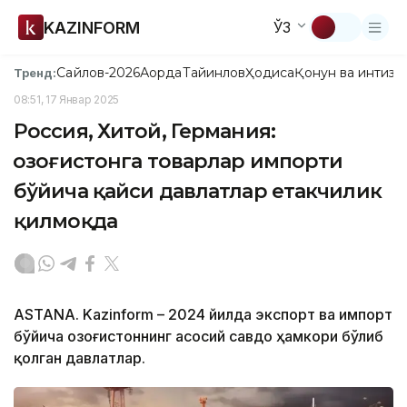
KAZINFORM
ЎЗ
Сайлов-2026
Ақорда
Тайинлов
Ҳодиса
Қонун ва интизо
Тренд:
08:51, 17 Январ 2025
Россия, Хитой, Германия:
Қозоғистонга товарлар импорти
бўйича қайси давлатлар етакчилик
қилмоқда
ASTANA. Kazinform – 2024 йилда экспорт ва импорт
бўйича Қозоғистоннинг асосий савдо ҳамкори бўлиб
қолган давлатлар.