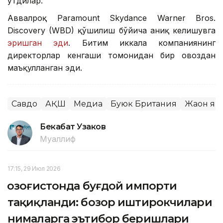
ўтдилар.
Аввалроқ Paramount Skydance Warner Bros.
Discovery (WBD) қўшилиш бўйича аниқ келишувга
эришган эди
. Битим иккала компаниянинг
директорлар кенгаши томонидан бир овоздан
маъқулланган эди.
Савдо
АҚШ
Медиа
Буюк Британия
Жаҳон я
Бекабат Узаков
Муаллиф
17:15, 29 Июл 2026
Қозоғистонда буғдой импорти
тақиқланди: бозор иштирокчилари
нималарга эътибор беришлари