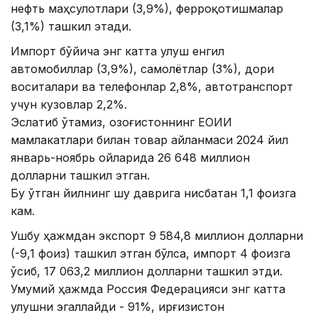
нефть маҳсулотлари (3,9%), ферроқотишмалар
(3,1%) ташкил этади.
Импорт бўйича энг катта улуш енгил
автомобиллар (3,9%), самолётлар (3%), дори
воситалари ва телефонлар 2,8%, автотранспорт
учун кузовлар 2,2%.
Эслатиб ўтамиз, Қозоғистоннинг ЕОИИ
мамлакатлари билан товар айланмаси 2024 йил
январь-ноябрь ойларида 26 648 миллион
долларни ташкил этган.
Бу ўтган йилнинг шу даврига нисбатан 1,1 фоизга
кам.
Ушбу ҳажмдан экспорт 9 584,8 миллион долларни
(-9,1 фоиз) ташкил этган бўлса, импорт 4 фоизга
ўсиб, 17 063,2 миллион долларни ташкил этди.
Умумий ҳажмда Россия Федерацияси энг катта
улушни эгаллайди - 91%, Қирғизистон