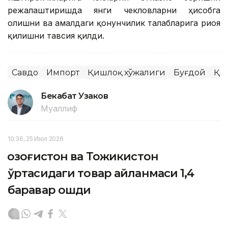
режалаштиришда янги чекловларни ҳисобга
олишни ва амалдаги қонунчилик талабларига риоя
қилишни тавсия қилди.
Савдо
Импорт
Қишлоқ хўжалиги
Буғдой
Қо
Бекабат Узаков
Муаллиф
10:36, 25 Июл 2026
Қозоғистон ва Тожикистон
ўртасидаги товар айланмаси 1,4
баравар ошди