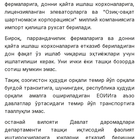
фермаларига, донни қайта ишлаш корхоналарига,
лицензияланган элеваторларга ва "Озиқ-овқат
шартномаси корпорацияси" миллий компаниясига
импорт қилишга рухсат берилади.
Бироқ, паррандачилик фермаларига ва донни
қайта ишлаш корхоналарига етказиб бериладиган
дон фақат ўз ишлаб чиқариш эҳтиёжлари учун
ишлатилиши керак. Уни ички ёки ташқи бозорда
сотиш мумкин эмас.
Тақиқ Қозоғистон ҳудуди орқали темир йўл орқали
буғдой транзитига, шунингдек, республика ҳудуди
орқали амалга ошириладиган ЕОИИга аъзо
давлатлар ўртасидаги темир йўл транспортига
тааллуқли эмас.
Қостанай вилояти Давлат даромадлари
департаменти ташқи иқтисодий фаолият
иштирокчиларига юкларни етказиб беришни