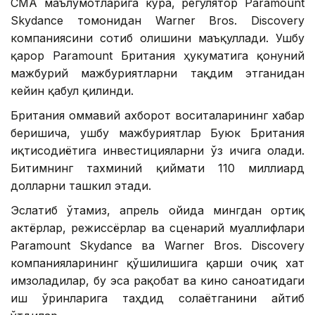
CМА маълумотларига кўра, регулятор Paramount
Skydance томонидан Warner Bros. Discovery
компаниясини сотиб олишини маъқуллади. Ушбу
қарор Paramount Британия ҳукуматига қонуний
мажбурий мажбуриятларни тақдим этганидан
кейин қабул қилинди.
Британия оммавий ахборот воситаларининг хабар
беришича, ушбу мажбуриятлар Буюк Британия
иқтисодиётига инвестицияларни ўз ичига олади.
Битимнинг тахминий қиймати 110 миллиард
долларни ташкил этади.
Эслатиб ўтамиз, апрель ойида мингдан ортиқ
актёрлар, режиссёрлар ва сценарий муаллифлари
Paramount Skydance ва Warner Bros. Discovery
компанияларининг қўшилишига қарши очиқ хат
имзоладилар, бу эса рақобат ва кино саноатидаги
иш ўринларига таҳдид солаётганини айтиб