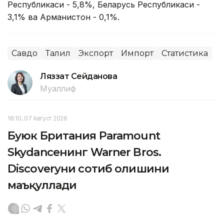
Республикаси - 5,8%, Беларусь Республикаси -
3,1% ва Арманистон - 0,1%.
Савдо
Таҳлил
Экспорт
Импорт
Статистика
Ляззат Сейданова
Муаллиф
18:10, 07 Август 2026
Буюк Британия Paramount
Skydanceнинг Warner Bros.
Discoveryни сотиб олишини
маъқуллади