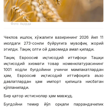
Фото: Ақорда
Чеклов Қишлоқ хўжалиги вазирининг 2026 йил 11
июлдаги 273-сонли буйруғига мувофиқ жорий
этилди. Тақиқ олти ой давомида амал қилади.
Тақиқ Евроосиё иқтисодий иттифоқи Ташқи
иқтисодий хизмати товар номенклатурасининг
1001 кодли буғдойини учинчи мамлакатлардан
ҳам, Евроосиё иқтисодий иттифоқига аъзо
давлатлардан ҳам импорт қилишга нисбатан
қўлланилади.
Бир қатор истиснолар ҳам мавжуд.
Буғдойни темир йўл орқали паррандачилик