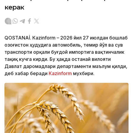
керак
QOSTANAİ. Кazinform – 2026 йил 27 июлдан бошлаб
Қозоғистон ҳудудига автомобиль, темир йўл ва сув
транспорти орқали буғдой импортига вақтинчалик
тақиқ кучга кирди. Бу ҳақда Қостанай вилояти
Давлат даромадлари департаменти маълум қилди,
деб хабар беради
Кazinform
мухбири.