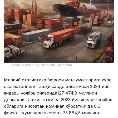
Фото: Александр Павский/ Kazinform
Миллий статистика бюроси маълумотларига кўра,
Қозоғистоннинг ташқи савдо айланмаси 2024 йил
январь-ноябрь ойларида127 474,8 миллион
долларни ташкил этди ва 2023 йил январь-ноябрь
ойларига нисбатан номинал кўрсаткичда 0,3
фоизга, жумладан экспорт 73 884,5 миллион