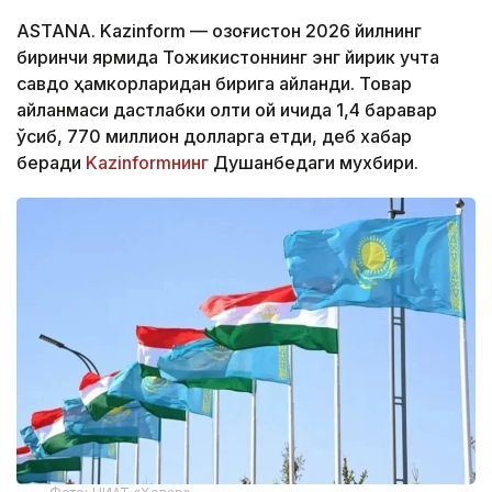
ASTANA. Kazinform — Қозоғистон 2026 йилнинг
биринчи ярмида Тожикистоннинг энг йирик учта
савдо ҳамкорларидан бирига айланди. Товар
айланмаси дастлабки олти ой ичида 1,4 баравар
ўсиб, 770 миллион долларга етди, деб хабар
беради
Kazinformнинг
Душанбедаги мухбири.