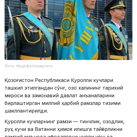
Фото: Мудофаа вазирлиги
Қозоғистон Республикаси Қуролли кучлари
ташкил этилгандан сўнг, қозоқ халқининг тарихий
мероси ва замонавий давлат анъаналарини
бирлаштирган миллий ҳарбий рамзлар тизими
шакллантирилди.
Қуролли кучларнинг рамзи — тинчлик, озодлик,
руҳ кучи ва Ватанни ҳимоя қилишга тайёрликни
рамзий маънода ифодаловчи нурли қуёш ва