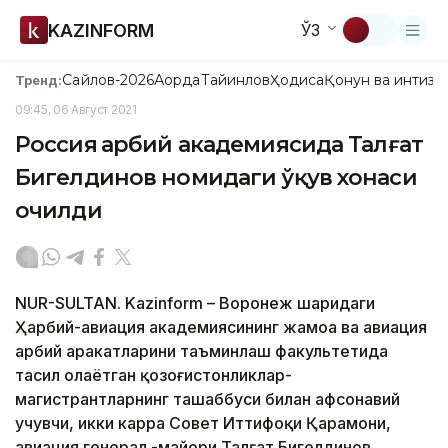
KAZINFORM
ЎЗ
Сайлов-2026
Ақорда
Тайинлов
Ҳодиса
Қонун ва интизо
Тренд:
09:45, 06 Август 2021
Россия ҳарбий академиясида Талғат
Бигелдинов номидаги ўқув хонаси
очилди
NUR-SULTAN. Kazinform – Воронеж шаҳридаги
Ҳарбий-авиация академиясининг жамоа ва авиация
ҳарбий ҳаракатларини таъминлаш факультетида
таҳсил олаётган қозоғистонликлар-
магистрантларнинг ташаббуси билан афсонавий
учувчи, икки карра Совет Иттифоқи Қаҳрамони,
авиация генерал -майори Талғат Бигелдинов