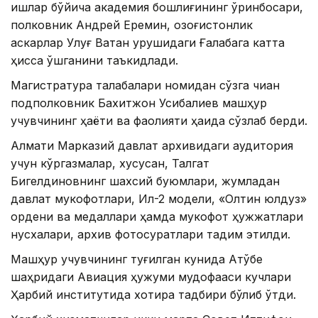
ишлар бўйича академия бошлиғининг ўринбосари,
полковник Андрей Еремин, қозоғистонлик
аскарлар Улуғ Ватан урушидаги Ғалабага катта
ҳисса қўшганини таъкидлади.
Магистратура талабалари номидан сўзга чиққан
подполковник Бахитжон Усибалиев машҳур
учувчининг ҳаёти ва фаолияти ҳақида сўзлаб берди.
Алмати Марказий давлат архивидаги аудитория
учун кўргазмалар, хусусан, Талгат
Бигелдиновнинг шахсий буюмлари, жумладан
давлат мукофотлари, Ил-2 модели, «Олтин юлдуз»
ордени ва медаллари ҳамда мукофот ҳужжатлари
нусхалари, архив фотосуратлари тақдим этилди.
Машҳур учувчининг туғилган кунида Ақтўбе
шаҳридаги Авиация ҳужуми мудофааси кучлари
Ҳарбий институтида хотира тадбири бўлиб ўтди.