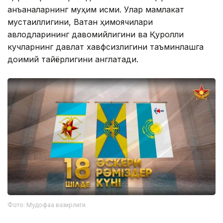
анъаналарнинг муҳим қисми. Улар мамлакат
мустақиллигини, Ватан ҳимоячилари
авлодларининг давомийлигини ва Қуролли
кучларнинг давлат хавфсизлигини таъминлашга
доимий тайёрлигини англатади.
Фото: Мудофаа вазирлиги