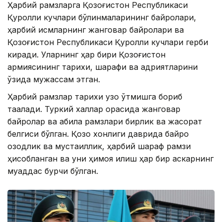
Ҳарбий рамзларга Қозоғистон Республикаси
Қуролли кучлари бўлинмаларининг байроқлари,
ҳарбий қисмларнинг жанговар байроқлари ва
Қозоғистон Республикаси Қуролли кучлари герби
киради. Уларнинг ҳар бири Қозоғистон
армиясининг тарихи, шарафи ва қадриятларини
ўзида мужассам этган.
Ҳарбий рамзлар тарихи узоқ ўтмишга бориб
тақалади. Туркий халқлар орасида жанговар
байроқлар ва қабила рамзлари бирлик ва жасорат
белгиси бўлган. Қозоқ хонлиги даврида байроқ
озодлик ва мустақиллик, ҳарбий шараф рамзи
ҳисобланган ва уни ҳимоя қилиш ҳар бир аскарнинг
муқаддас бурчи бўлган.