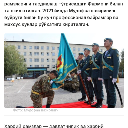
рамзларини тасдиқлаш тўғрисидаги Фармони билан
ташкил этилган. 2021 йилда Мудофаа вазирининг
буйруғи билан бу кун профессионал байрамлар ва
махсус кунлар рўйхатига киритилган.
Фото: Мудофаа вазирлиги
Ҳарбий рамзлар — давлатчилик ва ҳарбий