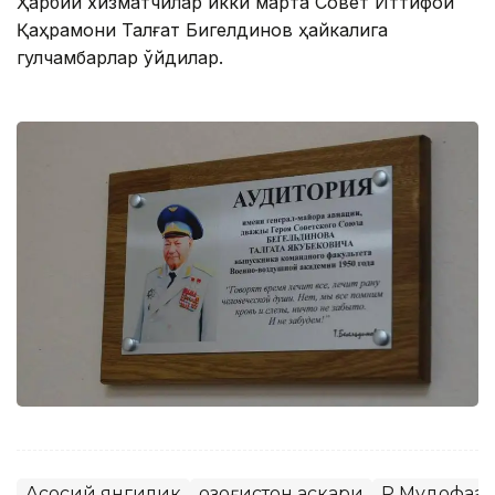
Ҳарбий хизматчилар икки марта Совет Иттифоқи
Қаҳрамони Талғат Бигелдинов ҳайкалига
гулчамбарлар қўйдилар.
Асосий янгилик
Қозоғистон аскари
ҚР Мудофаа