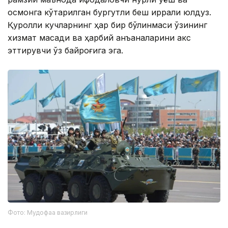
осмонга кўтарилган бургутли беш қиррали юлдуз.
Қуролли кучларнинг ҳар бир бўлинмаси ўзининг
хизмат мақсади ва ҳарбий анъаналарини акс
эттирувчи ўз байроғига эга.
Фото: Мудофаа вазирлиги