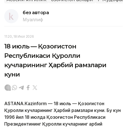
без автора
Муаллиф
11:20, 18 Июл 2026
18 июль — Қозоғистон
Республикаси Қуролли
кучларининг Ҳарбий рамзлари
куни
АSTANА.Кazinform — 18 июль — Қозоғистон
Қуролли кучларининг Ҳарбий рамзлари куни. Бу кун
1996 йил 18 июлда Қозоғистон Республикаси
Президентининг Қуролли кучларнинг ҳарбий