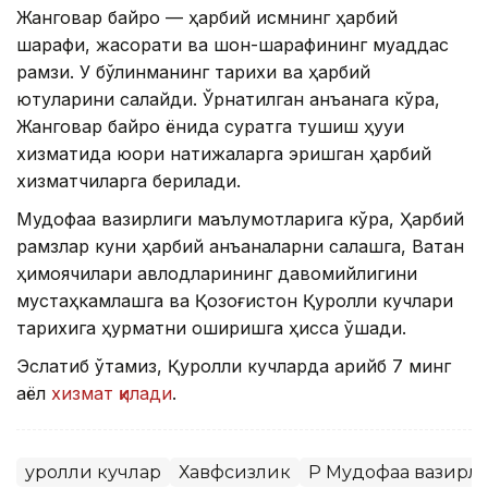
Жанговар байроқ — ҳарбий қисмнинг ҳарбий
шарафи, жасорати ва шон-шарафининг муқаддас
рамзи. У бўлинманинг тарихи ва ҳарбий
ютуқларини сақлайди. Ўрнатилган анъанага кўра,
Жанговар байроқ ёнида суратга тушиш ҳуқуқи
хизматида юқори натижаларга эришган ҳарбий
хизматчиларга берилади.
Мудофаа вазирлиги маълумотларига кўра, Ҳарбий
рамзлар куни ҳарбий анъаналарни сақлашга, Ватан
ҳимоячилари авлодларининг давомийлигини
мустаҳкамлашга ва Қозоғистон Қуролли кучлари
тарихига ҳурматни оширишга ҳисса қўшади.
Эслатиб ўтамиз, Қуролли кучларда қарийб 7 минг
аёл
хизмат қилади
.
Қуролли кучлар
Хавфсизлик
ҚР Мудофаа вазирл