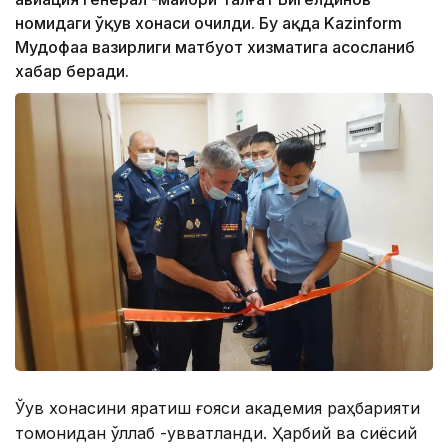
номидаги ўқув хонаси очилди. Бу ҳақда Kazinform
Мудофаа вазирлиги матбуот хизматига асосланиб
хабар беради.
Ўқув хонасини яратиш ғояси академия раҳбарияти
томонидан қўллаб -қувватланди. Ҳарбий ва сиёсий