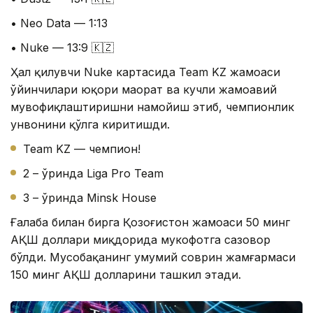
• Neo Data — 1:13
• Nuke — 13:9 🇰🇿
Ҳал қилувчи Nuke картасида Team KZ жамоаси
ўйинчилари юқори маҳорат ва кучли жамоавий
мувофиқлаштиришни намойиш этиб, чемпионлик
унвонини қўлга киритишди.
Team KZ — чемпион!
2 – ўринда Liga Pro Team
3 – ўринда Minsk House
Ғалаба билан бирга Қозоғистон жамоаси 50 минг
АҚШ доллари миқдорида мукофотга сазовор
бўлди. Мусобақанинг умумий соврин жамғармаси
150 минг АҚШ долларини ташкил этади.