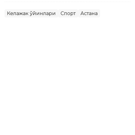
Келажак ўйинлари
Спорт
Астана
Бекабат Узаков
Муаллиф
10:00, 08 Август 2026
Қозоғистон жаҳон ОАВларида:
Каспий денгизи тубидан интернет
ўтказиш, PSG академиясини очиш
ва Wildberries омборлари
ASTANА. Кazinform - Одатдагидек, жаҳон ахборот
воситалари мамлакатдаги кўплаб масалаларни кенг