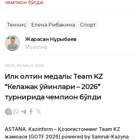
чемпион бўлди
.
Теннис
Елена Рибакина
Спорт
Жарасқан Нұрыбаев
Муаллиф
08:05, 09 Август 2026
Илк олтин медаль: Team KZ
“Келажак ўйинлари – 2026”
турнирида чемпион бўлди
ASTANА. Кazinform – Қозоғистоннинг Team KZ
жамоаси (GOTF 2026) powered by Samruk-Kazyna