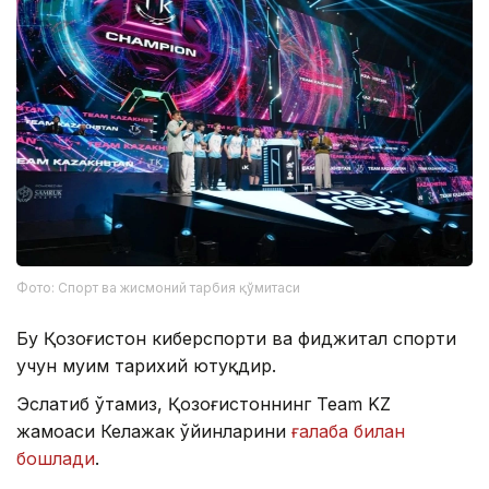
Фото: Спорт ва жисмоний тарбия қўмитаси
Бу Қозоғистон киберспорти ва фиджитал спорти
учун муҳим тарихий ютуқдир.
Эслатиб ўтамиз, Қозоғистоннинг Team KZ
жамоаси Келажак ўйинларини
ғалаба билан
бошлади
.