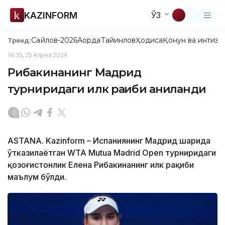
KAZINFORM
ЎЗ
Сайлов-2026
Ақорда
Тайинлов
Ҳодиса
Қонун ва интизо
Тренд:
14:35, 25 Апрел 2024
Рибакинанинг Мадрид
турниридаги илк рақиби аниқланди
ASTANA. Kazinform – Испаниянинг Мадрид шаҳрида
ўтказилаётган WTA Mutua Madrid Open турниридаги
қозоғистонлик Елена Рибакинанинг илк рақиби
маълум бўлди.