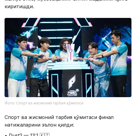
киритишди.
Фото: Спорт ва жисмоний тарбия қўмитаси
Спорт ва жисмоний тарбия қўмитаси финал
натижаларини эълон қилди:
• Dust2 — 13:1 🇰🇿