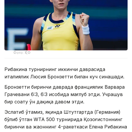
Фото: ҚТФ
Рибакина турнирнинг иккинчи даврасида
италиялик Люсия Бронзетти билан куч синашади.
Бронзетти биринчи даврада франциялик Варвара
Грачевани 6:3, 6:3 ҳисобида мағлуб этди. Учрашув
бир соату ўн дақиқа давом этди.
Эслатиб ўтамиз, яқинда Штутгартда (Германия)
бўлиб ўтган WТА 500 турнирида Қозоғистоннинг
биринчи ва жаҳоннинг 4-ракеткаси Елена Рибакина