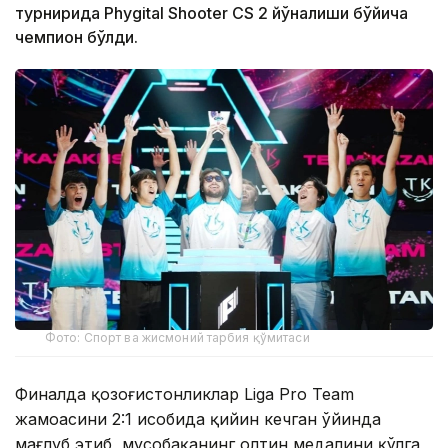
турнирида Phygital Shooter CS 2 йўналиши бўйича
чемпион бўлди.
Фото: Спорт ва жисмоний тарбия қўмитаси
Финалда қозоғистонликлар Liga Pro Team
жамоасини 2:1 ҳисобида қийин кечган ўйинда
мағлуб этиб, мусобақанинг олтин медалини қўлга