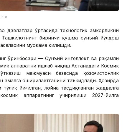
лиги
о давлатлар ўртасида технологик ҳамкорликни
н Ташкилотнинг биринчи қўшма сунъий йўлдош
асаласини муҳокама қилишди.
инг ўринбосари — Сунъий интеллект ва рақамли
мик аппаратни ишлаб чиқиш Астанадаги Космик
ўтказиш мажмуаси базасида қозоғистонлик
ан амалга оширилаётганини таъкидлади. Ҳозирда
 тўлиқ йиғилган, лойиҳа тасдиқланган жадвалга
осмик аппаратнинг учирилиши 2027-йилга