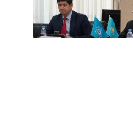
Фото: Сунъий интеллект ва рақамли ривожланиш вазир
Лойиҳани амалга ошириш бўйича Ҳадл
интеллект ва рақамли ривожланиш ваз