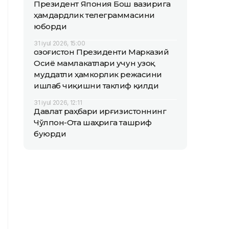
Президент Япония Бош вазирига
ҳамдардлик телеграммасини
юборди
31 iyul 2026, 15:00
Қозоғистон Президенти Марказий
Осиё мамлакатлари учун узоқ
муддатли ҳамкорлик режасини
ишлаб чиқишни таклиф қилди
31 iyul 2026, 12:11
Давлат раҳбари Қирғизистоннинг
Чўлпон-Ота шаҳрига ташриф
буюрди