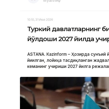
Муаллиф
10:10, 31 Июл 2026
Туркий давлатларнинг б
йўлдоши 2027 йилда учи
ASTANА. Кazinform – Ҳозирда сунъий
йиғилган, лойиҳа тасдиқланган жадв
кеманинг учириши 2027 йилга режала