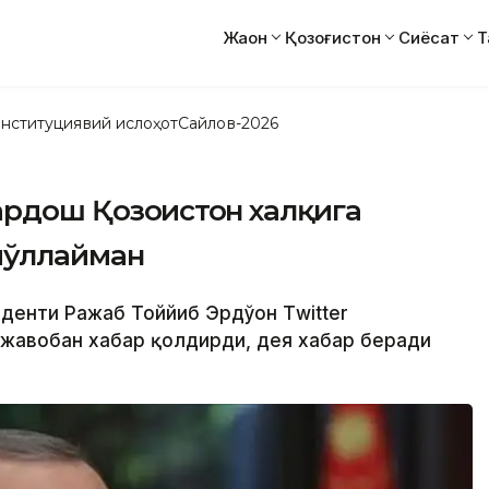
Жаҳон
Қозоғистон
Сиёсат
Т
нституциявий ислоҳот
Сайлов-2026
ардош Қозоғистон халқига
йўллайман
иденти Ражаб Тоййиб Эрдўғон Тwitter
жавобан хабар қолдирди, дея хабар беради