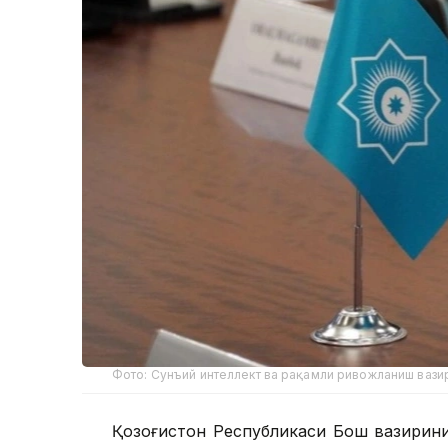
Фото: Сунъий интеллект ва рақамли ривожланиш вази
Қозоғистон Республикаси Бош вазирин