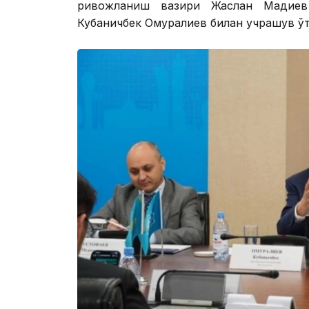
ривожланиш вазири Жаслан Мадиев
Кубаничбек Омуралиев билан учрашув ўт