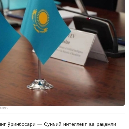
рлиги
инг ўринбосари — Сунъий интеллект ва рақамли