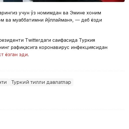
ларингиз учун ўз номимдан ва Эмине хоним
ом ва муҳаббатимни йўллайман», — деб ёзди
езиденти Тwitterдаги саҳифасида Туркия
нинг рафиқасига коронавирус инфекциясидан
ст ёзган эди
.
нти
Туркий тилли давлатлар