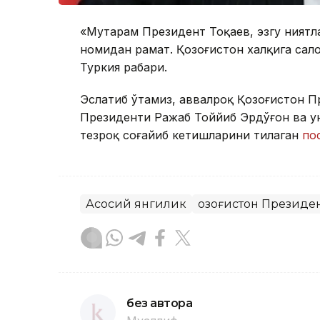
«Муҳтарам Президент Тоқаев, эзгу ният
номидан раҳмат. Қозоғистон халқига сал
Туркия раҳбари.
Эслатиб ўтамиз, аввалроқ Қозоғистон Пр
Президенти Ражаб Тоййиб Эрдўғон ва у
тезроқ соғайиб кетишларини тилаган
по
Асосий янгилик
Қозоғистон Президе
без автора