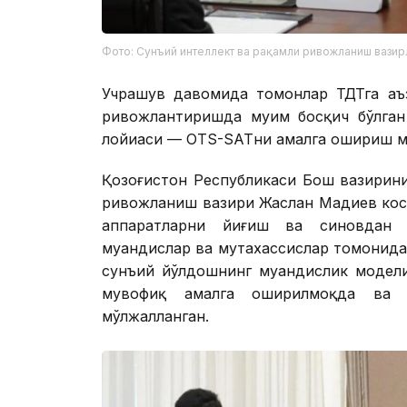
Фото: Сунъий интеллект ва рақамли ривожланиш вазир
Учрашув давомида томонлар ТДТга аъз
ривожлантиришда муҳим босқич бўлга
лойиҳаси — OTS-SATни амалга ошириш м
Қозоғистон Республикаси Бош вазирин
ривожланиш вазири Жаслан Мадиев кос
аппаратларни йиғиш ва синовдан 
муҳандислар ва мутахассислар томонид
сунъий йўлдошнинг муҳандислик модели
мувофиқ амалга оширилмоқда ва к
мўлжалланган.