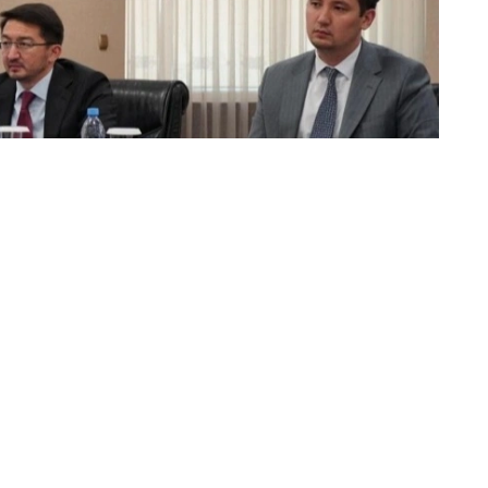
лиги
и келишувни тайёрлашга, шунингдек, сунъий
ирлигининг учиришни молиялаштириш ва ташкил