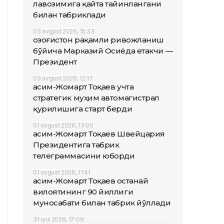
лавозимига қайта тайинлангани
билан табриклади
03 avgust 2026, 15:33
Қозоғистон рақамли ривожланиш
бўйича Марказий Осиёда етакчи —
Президент
03 avgust 2026, 12:17
Қасим-Жомарт Тоқаев учта
стратегик муҳим автомагистрал
қурилишига старт берди
01 avgust 2026, 13:00
Қасим-Жомарт Тоқаев Швейцария
Президентига табрик
телеграммасини юборди
01 avgust 2026, 11:41
Қасим-Жомарт Тоқаев Қостанай
вилоятининг 90 йиллиги
муносабати билан табрик йўллади
31 iyul 2026, 17:09