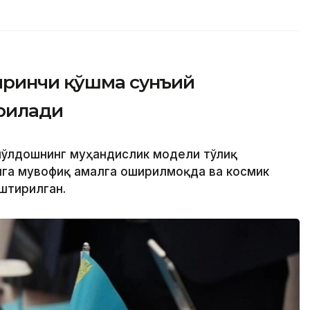
иринчи қўшма сунъий
рилади
 йўлдошнинг муҳандислик модели тўлиқ
алга мувофиқ амалга оширилмоқда ва космик
штирилган.