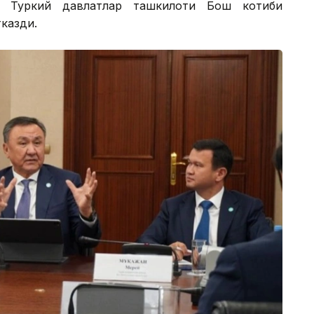
 Туркий давлатлар ташкилоти Бош котиби
казди.