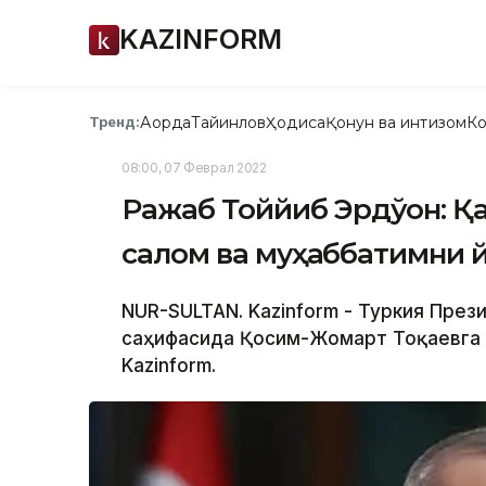
KAZINFORM
Ақорда
Тайинлов
Ҳодиса
Қонун ва интизом
Ко
Тренд:
08:00, 07 Феврал 2022
Ражаб Тоййиб Эрдўғон: Қ
салом ва муҳаббатимни 
NUR-SULTAN. Kazinform - Туркия През
саҳифасида Қосим-Жомарт Тоқаевга 
Kazinform.