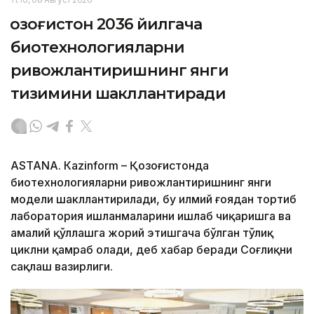
Қозоғистон 2036 йилгача
биотехнологияларни
ривожлантиришнинг янги
тизимини шакллантиради
ASTANА. Кazinform – Қозоғистонда
биотехнологияларни ривожлантиришнинг янги
модели шакллантирилади, бу илмий ғоядан тортиб
лаборатория ишланмаларини ишлаб чиқаришга ва
амалий қўллашга жорий этишгача бўлган тўлиқ
циклни қамраб олади, деб хабар беради Соғлиқни
сақлаш вазирлиги.