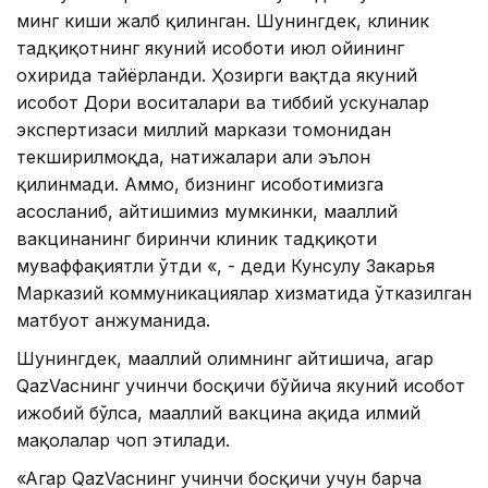
минг киши жалб қилинган. Шунингдек, клиник
тадқиқотнинг якуний ҳисоботи июл ойининг
охирида тайёрланди. Ҳозирги вақтда якуний
ҳисобот Дори воситалари ва тиббий ускуналар
экспертизаси миллий маркази томонидан
текширилмоқда, натижалари ҳали эълон
қилинмади. Aммо, бизнинг ҳисоботимизга
асосланиб, айтишимиз мумкинки, маҳаллий
вакцинанинг биринчи клиник тадқиқоти
муваффақиятли ўтди «, - деди Кунсулу Закарья
Марказий коммуникациялар хизматида ўтказилган
матбуот анжуманида.
Шунингдек, маҳаллий олимнинг айтишича, агар
QazVacнинг учинчи босқичи бўйича якуний ҳисобот
ижобий бўлса, маҳаллий вакцина ҳақида илмий
мақолалар чоп этилади.
«Aгар QazVacнинг учинчи босқичи учун барча