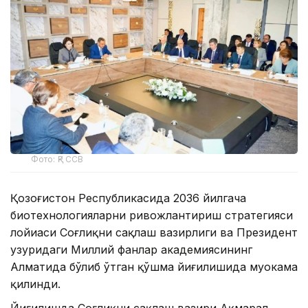
Фото: ҚР ССВ
Қозоғистон Республикасида 2036 йилгача
биотехнологияларни ривожлантириш стратегияси
лойиҳаси Соғлиқни сақлаш вазирлиги ва Президент
ҳузуридаги Миллий фанлар академиясининг
Алматида бўлиб ўтган қўшма йиғилишида муҳокама
қилинди.