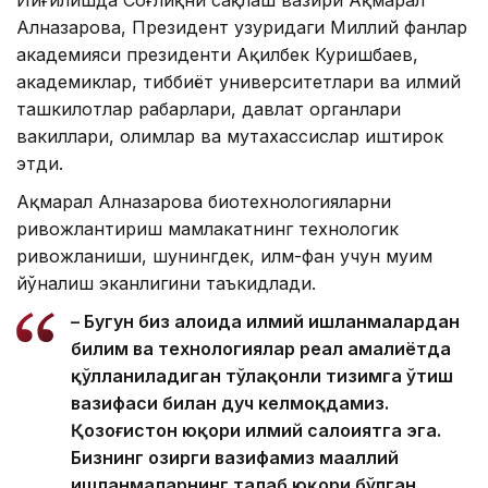
Йиғилишда Соғлиқни сақлаш вазири Ақмарал
Алназарова, Президент ҳузуридаги Миллий фанлар
академияси президенти Ақилбек Куришбаев,
академиклар, тиббиёт университетлари ва илмий
ташкилотлар раҳбарлари, давлат органлари
вакиллари, олимлар ва мутахассислар иштирок
этди.
Ақмарал Алназарова биотехнологияларни
ривожлантириш мамлакатнинг технологик
ривожланиши, шунингдек, илм-фан учун муҳим
йўналиш эканлигини таъкидлади.
– Бугун биз алоҳида илмий ишланмалардан
билим ва технологиялар реал амалиётда
қўлланиладиган тўлақонли тизимга ўтиш
вазифаси билан дуч келмоқдамиз.
Қозоғистон юқори илмий салоҳиятга эга.
Бизнинг ҳозирги вазифамиз маҳаллий
ишланмаларнинг талаб юқори бўлган