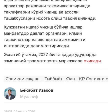
ҳаракатлар режасини такомиллаштиришда
таклифларни кўриб чиқиш ва асосли
ташаббусларни ҳисобга олиш тавсия қилинди.
Ҳужжатни ишлаб чиқиш бўйича ишлар
манфаатдор давлат органлари, илмий
ташкилотлар ва экспертлар ҳамжамияти
иштирокида давом эттирилади.
Эслатиб ўтамиз, 2027 йилга қадар ҳудудларда
замонавий травматология марказлари
очилади
.
Соғлиқни сақлаш
Тиббиёт
Фан
ҚР Соғлиқни са
Бекабат Узаков
Муаллиф
09:08, 06 Август 2026