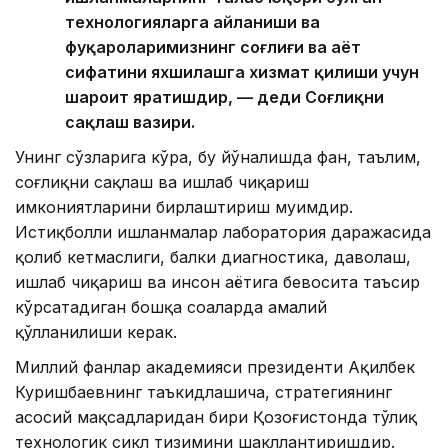
технологияларга айланиши ва
фуқароларимизнинг соғлиғи ва ҳаёт
сифатини яхшилашга хизмат қилиши учун
шароит яратишдир, — деди Соғлиқни
сақлаш вазири.
Унинг сўзларига кўра, бу йўналишда фан, таълим,
соғлиқни сақлаш ва ишлаб чиқариш
имкониятларини бирлаштириш муҳимдир.
Истиқболли ишланмалар лаборатория даражасида
қолиб кетмаслиги, балки диагностика, даволаш,
ишлаб чиқариш ва инсон ҳаётига бевосита таъсир
кўрсатадиган бошқа соҳаларда амалий
қўлланилиши керак.
Миллий фанлар академияси президенти Ақилбек
Куришбаевнинг таъкидлашича, стратегиянинг
асосий мақсадларидан бири Қозоғистонда тўлиқ
технологик сикл тизимини шакллантиришдир.