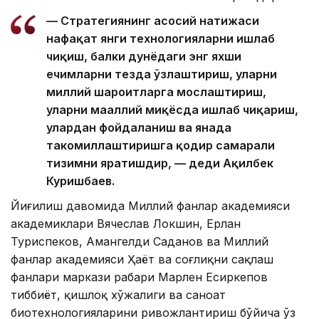
— Стратегиянинг асосий натижаси
нафақат янги технологияларни ишлаб
чиқиш, балки дунёдаги энг яхши
ечимларни тезда ўзлаштириш, уларни
миллий шароитларга мослаштириш,
уларни маҳаллий миқёсда ишлаб чиқариш,
улардан фойдаланиш ва янада
такомиллаштиришга қодир самарали
тизимни яратишдир, — деди Ақилбек
Куришбаев.
Йиғилиш давомида Миллий фанлар академияси
академиклари Вячеслав Локшин, Ерлан
Туриспеков, Амангелди Саданов ва Миллий
фанлар академияси Ҳаёт ва соғлиқни сақлаш
фанлари маркази раҳбари Марлен Есиркепов
тиббиёт, қишлоқ хўжалиги ва саноат
биотехнологияларини ривожлантириш бўйича ўз