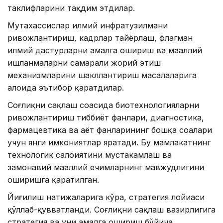
таклифларини тақдим этдилар.
Мутахассислар илмий инфратузилмани
ривожлантириш, кадрлар тайёрлаш, флагман
илмий дастурларни амалга ошириш ва маҳаллий
ишланмаларни самарали жорий этиш
механизмларини шакллантириш масалаларига
алоҳида эътибор қаратдилар.
Соғлиқни сақлаш соҳасида биотехнологияларни
ривожлантириш тиббиёт фанлари, диагностика,
фармацевтика ва ҳаёт фанларининг бошқа соҳалари
учун янги имкониятлар яратади. Бу мамлакатнинг
технологик салоҳиятини мустаҳкамлаш ва
замонавий маҳаллий ечимларнинг мавжудлигини
оширишга қаратилган.
Йиғилиш натижаларига кўра, стратегия лойиҳаси
қўллаб-қувватланди. Соғлиқни сақлаш вазирлигига
стратегия ва уни амалга ошириш бўйича