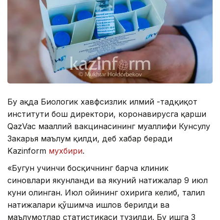
Бу ҳақда Биологик хавфсизлик илмий -тадқиқот
институти бош директори, коронавирусга қарши
QazVac маҳаллий вакцинасининг муаллифи Кунсулу
Закарья маълум қилди, деб хабар беради
Kazinform
мухбири
.
«Бугун учинчи босқичнинг барча клиник
синовлари якунланди ва якуний натижалар 9 июл
куни олинган. Июл ойининг охирига келиб, таҳлил
натижалари қўшимча ишлов берилди ва
маълумотлар статистикаси тузилди. Бу ишга 3