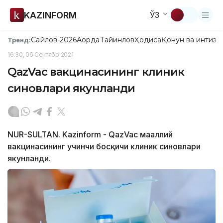
KAZINFORM
ЎЗ
Сайлов-2026
Ақорда
Тайинлов
Ҳодиса
Қонун ва интизо
Тренд:
16:30, 06 Сентябр 2021
QazVac вакцинасининг клиник
синовлари якунланди
NUR-SULTAN. Kazinform - QazVac маҳаллий
вакцинасининг учинчи босқичи клиник синовлари
якунланди.