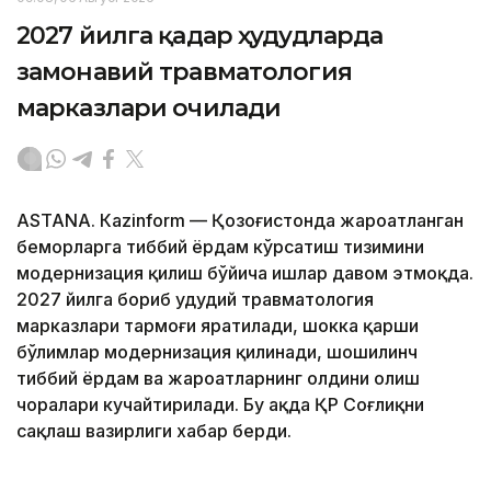
2027 йилга қадар ҳудудларда
замонавий травматология
марказлари очилади
ASTANА. Кazinform — Қозоғистонда жароҳатланган
беморларга тиббий ёрдам кўрсатиш тизимини
модернизация қилиш бўйича ишлар давом этмоқда.
2027 йилга бориб ҳудудий травматология
марказлари тармоғи яратилади, шокка қарши
бўлимлар модернизация қилинади, шошилинч
тиббий ёрдам ва жароҳатларнинг олдини олиш
чоралари кучайтирилади. Бу ҳақда ҚР Соғлиқни
сақлаш вазирлиги хабар берди.