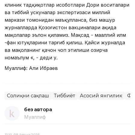
клиник тадқиқотлар ҳисоботлари Дори воситалари
ва тиббий ускуналар экспертизаси миллий
маркази томонидан маъқулланса, биз машҳур
журналларда Қозоғистон вакциналари ҳақида
мақолалар эълон қиламиз. Мақсад - маҳаллий илм
-фан ютуқларини тарғиб қилиш. Қайси журналда
ва мақоланинг қачон чоп этилиши ҳозирча
номаълум «, - деди у.
Муаллиф: Aли Ибраев
Соғлиқни сақлаш
Тиббиёт
Асосий янгилик
Фа
без автора
Муаллиф
11:10, 08 Август 2026