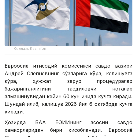
Коллаж: Kazinform
Евроосиё иқтисодий комиссияси савдо вазири
Андрей Слепневнинг сўзларига кўра, келишувга
кўра, ҳужжат зарур процедуралар
бажарилганлигини тасдиқловчи ноталар
алмашинувидан кейин 60 кун ичида кучга киради.
Шундай қилиб, келишув 2026 йил 6 октябрда кучга
киради.
Ҳозирда БАА ЕОИИнинг асосий савдо
ҳамкорларидан бири ҳисобланади. Евроосиё