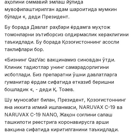
аҳолини оммавий эмлаш йўлида
мувофиқлаштирилган қадам шароитида мумкин
бўлади «, деди Президент.
Бу борада Давлат раҳбари ёрдамга муҳтож
томонларни эътиборсиз қолдирмаслик кераклигини
таъкидлади. Бу борада Қозоғистоннинг асосли
таклифлари бор.
«Бизнинг QazVac вакцинамиз синовдан ўтди.
Клиник тадқиқотлар унинг самарадорлигини
исботлади. Биз препаратни қўшни давлатларга
гуманитар ёрдам сифатида етказиб беришни
бошладик «, - деди Қ. Тоқаев.
Шу муносабат билан, Президент, Қозоғистоннинг
яна иккита илмий ишланмаси, NARUVAX C-19 ва
NARUVAX C-19 NANO, Жаҳон соғлиқни сақлаш
ташкилоти реестрига коронавирусга қарши
вакцина сифатида киритилганини таъкидлади.