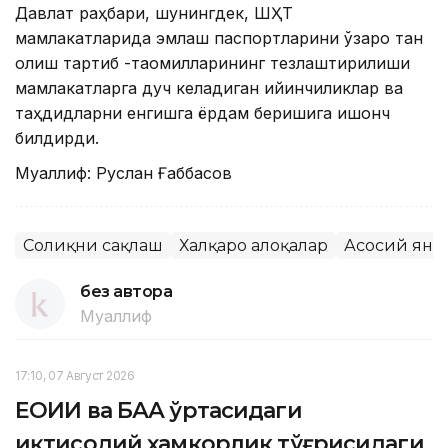
Давлат раҳбари, шунингдек, ШҲТ
мамлакатларида эмлаш паспортларини ўзаро тан
олиш тартиб -таомилларининг тезлаштирилиши
мамлакатларга дуч келадиган қийинчиликлар ва
таҳдидларни енгишга ёрдам беришига ишонч
билдирди.
Муаллиф: Руслан Ғаббасов
Соғлиқни сақлаш
Халқаро алоқалар
Асосий янг
без автора
Муаллиф
17:10, 07 Август 2026
ЕОИИ ва БАА ўртасидаги
иқтисодий ҳамкорлик тўғрисидаги