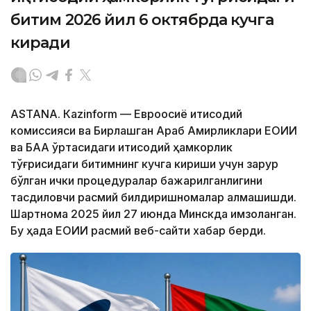
битим 2026 йил 6 октябрда кучга
киради
ASTANА. Кazinform — Евроосиё иқтисодий
комиссияси ва Бирлашган Араб Амирликлари ЕОИИ
ва БАА ўртасидаги иқтисодий ҳамкорлик
тўғрисидаги битимнинг кучга кириши учун зарур
бўлган ички процедуралар бажарилганлигини
тасдиқловчи расмий билдиришномалар алмашишди.
Шартнома 2025 йил 27 июнда Минскда имзоланган.
Бу ҳақда ЕОИИ расмий веб-сайти хабар берди.