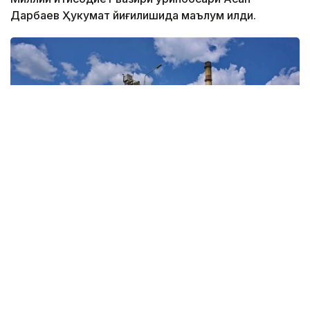
Дарбаев Ҳукумат йиғилишида маълум қилди.
Фото: Ҳукумат
Вазир ўринбосарининг сўзларига кўра, бу
"Энергетика ва коммунал хизматлар соҳасини
модернизация қилиш" миллий лойиҳасида кўзда