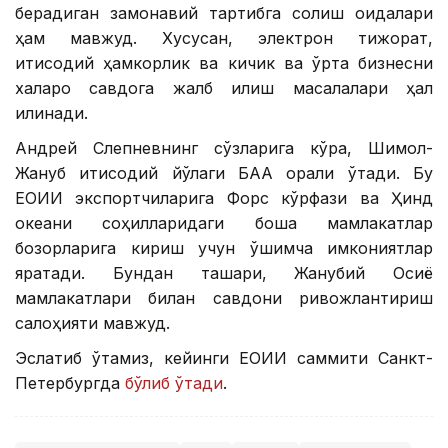
берадиган замонавий тартибга солиш қоидалари
ҳам мавжуд. Хусусан, электрон тижорат,
иқтисодий ҳамкорлик ва кичик ва ўрта бизнесни
халқаро савдога жалб қилиш масалалари ҳал
қилинади.
Андрей Слепневнинг сўзларига кўра, Шимол-
Жануб иқтисодий йўлаги БАА орқали ўтади. Бу
ЕОИИ экспортчиларига Форс кўрфази ва Ҳинд
океани соҳилларидаги бошқа мамлакатлар
бозорларига кириш учун қўшимча имкониятлар
яратади. Бундан ташқари, Жанубий Осиё
мамлакатлари билан савдони ривожлантириш
салоҳияти мавжуд.
Эслатиб ўтамиз, кейинги ЕОИИ саммити Санкт-
Петербургда
бўлиб ўтади
.