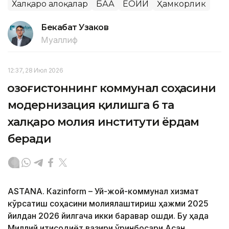
Халқаро алоқалар
БАА
ЕОИИ
Ҳамкорлик
Бекабат Узаков
Муаллиф
12:37, 28 Июл 2026
Қозоғистоннинг коммунал соҳасини
модернизация қилишга 6 та
халқаро молия институти ёрдам
беради
ASTANА. Кazinform – Уй-жой-коммунал хизмат
кўрсатиш соҳасини молиялаштириш ҳажми 2025
йилдан 2026 йилгача икки баравар ошди. Бу ҳақда
Миллий иқтисодиёт вазири ўринбосари Асан