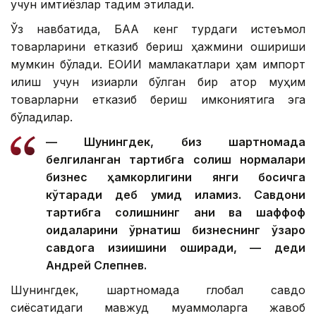
учун имтиёзлар тақдим этилади.
Ўз навбатида, БАА кенг турдаги истеъмол
товарларини етказиб бериш ҳажмини ошириши
мумкин бўлади. ЕОИИ мамлакатлари ҳам импорт
қилиш учун қизиқарли бўлган бир қатор муҳим
товарларни етказиб бериш имкониятига эга
бўладилар.
— Шунингдек, биз шартномада
белгиланган тартибга солиш нормалари
бизнес ҳамкорлигини янги босқичга
кўтаради деб умид қиламиз. Савдони
тартибга солишнинг аниқ ва шаффоф
қоидаларини ўрнатиш бизнеснинг ўзаро
савдога қизиқишини оширади, — деди
Андрей Слепнев.
Шунингдек, шартномада глобал савдо
сиёсатидаги мавжуд муаммоларга жавоб