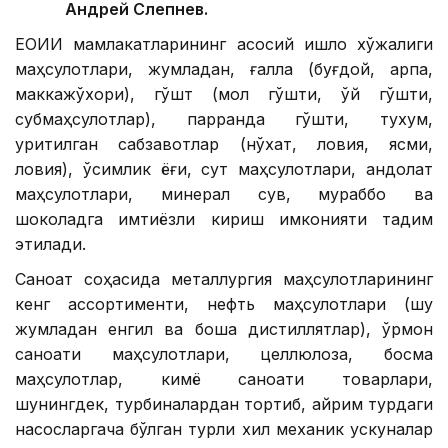
Андрей Слепнев.
ЕОИИ мамлакатларининг асосий қишлоқ хўжалиги
маҳсулотлари, жумладан, ғалла (буғдой, арпа,
маккажўхори), гўшт (мол гўшти, қўй гўшти,
субмаҳсулотлар), парранда гўшти, тухум,
қуритилган сабзавотлар (нўхат, ловия, ясмиқ,
ловия), ўсимлик ёғи, сут маҳсулотлари, қандолат
маҳсулотлари, минерал сув, мураббо ва
шоколадга имтиёзли кириш имконияти тақдим
этилади.
Саноат соҳасида металлургия маҳсулотларининг
кенг ассортименти, нефть маҳсулотлари (шу
жумладан енгил ва бошқа дистиллятлар), ўрмон
саноати маҳсулотлари, целлюлоза, босма
маҳсулотлар, кимё саноати товарлари,
шунингдек, турбиналардан тортиб, айрим турдаги
насосларгача бўлган турли хил механик ускуналар