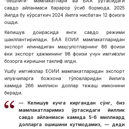
"бешлиги" мамлакатлари ва БАА ўртасидаги
савдо айланмаси барқарор ўсиб бормоқда. 2025
йилда бу кўрсаткич 2024 йилга нисбатан 12 фоизга
ошди.
Келишув доирасида янги савдо режими
шакллантирилади. БАА ЕОИИ мамлакатларидан
экспорт қилинадиган маҳсулотларнинг 86 фоизи
ёки экспорт ҳажмининг 98 фоизи учун имтиёзли
бозорга киришни таклиф қилди.
Ушбу имтиёзлар ЕОИИ мамлакатларидан экспорт
қилувчиларга божхона тўловларидан йилига
камида 266 миллион доллар тежаш имконини
беради.
— Келишув кучга киргандан сўнг, биз
мамлакатларимиз ўртасидаги йиллик
савдо айланмаси камида 5-6 миллиард
долларга ошишини кутмоқдамиз, — деди