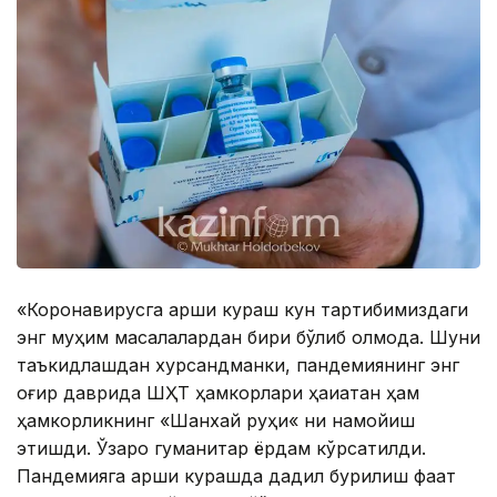
«Коронавирусга қарши кураш кун тартибимиздаги
энг муҳим масалалардан бири бўлиб қолмоқда. Шуни
таъкидлашдан хурсандманки, пандемиянинг энг
оғир даврида ШҲТ ҳамкорлари ҳақиқатан ҳам
ҳамкорликнинг «Шанхай руҳи« ни намойиш
этишди. Ўзаро гуманитар ёрдам кўрсатилди.
Пандемияга қарши курашда дадил бурилиш фақат