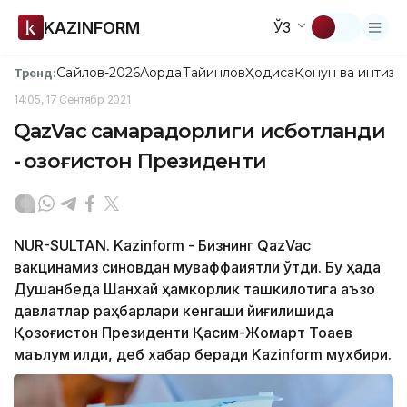
KAZINFORM
ЎЗ
Сайлов-2026
Ақорда
Тайинлов
Ҳодиса
Қонун ва интизо
Тренд:
14:05, 17 Сентябр 2021
QazVac самарадорлиги исботланди
- Қозоғистон Президенти
NUR-SULTAN. Kazinform - Бизнинг QazVac
вакцинамиз синовдан муваффақиятли ўтди. Бу ҳақда
Душанбеда Шанхай ҳамкорлик ташкилотига аъзо
давлатлар раҳбарлари кенгаши йиғилишида
Қозоғистон Президенти Қасим-Жомарт Тоқаев
маълум қилди, деб хабар беради Kazinform мухбири.