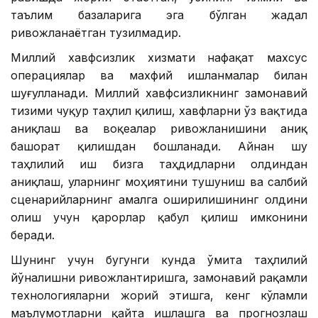
таълим базаларига эга бўлган жадал
ривожланаётган тузилмадир.
Миллий хавфсизлик хизмати нафақат махсус
операциялар ва махфий ишланмалар билан
шуғулланади. Миллий хавфсизликнинг замонавий
тизими чуқур таҳлил қилиш, хавфларни ўз вақтида
аниқлаш ва воқеалар ривожланишини аниқ
башорат қилишдан бошланади. Айнан шу
таҳлилий иш бизга таҳдидларни олдиндан
аниқлаш, уларнинг моҳиятини тушуниш ва салбий
сценарийларнинг амалга оширилишининг олдини
олиш учун қарорлар қабул қилиш имконини
беради.
Шунинг учун бугунги кунда Қўмита таҳлилий
йўналишни ривожлантиришга, замонавий рақамли
технологияларни жорий этишга, кенг кўламли
маълумотларни қайта ишлашга ва прогнозлаш