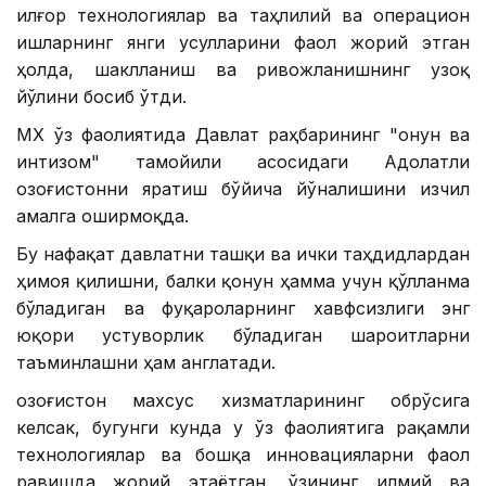
илғор технологиялар ва таҳлилий ва операцион
ишларнинг янги усулларини фаол жорий этган
ҳолда, шаклланиш ва ривожланишнинг узоқ
йўлини босиб ўтди.
МХҚ ўз фаолиятида Давлат раҳбарининг "Қонун ва
интизом" тамойили асосидаги Адолатли
Қозоғистонни яратиш бўйича йўналишини изчил
амалга оширмоқда.
Бу нафақат давлатни ташқи ва ички таҳдидлардан
ҳимоя қилишни, балки қонун ҳамма учун қўлланма
бўладиган ва фуқароларнинг хавфсизлиги энг
юқори устуворлик бўладиган шароитларни
таъминлашни ҳам англатади.
Қозоғистон махсус хизматларининг обрўсига
келсак, бугунги кунда у ўз фаолиятига рақамли
технологиялар ва бошқа инновацияларни фаол
равишда жорий этаётган, ўзининг илмий ва