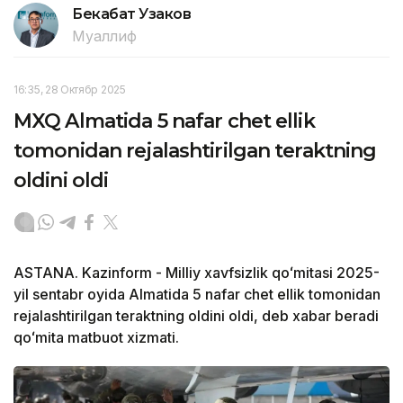
Бекабат Узаков
Муаллиф
16:35, 28 Октябр 2025
MXQ Almatida 5 nafar chet ellik
tomonidan rejalashtirilgan teraktning
oldini oldi
ASTANA. Kazinform - Milliy xavfsizlik qoʻmitasi 2025-
yil sentabr oyida Almatida 5 nafar chet ellik tomonidan
rejalashtirilgan teraktning oldini oldi, deb xabar beradi
qoʻmita matbuot xizmati.