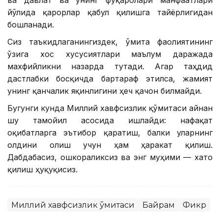
йўлида қарорлар қабул қилишга тайёрлигидан
бошланади.
Сиз таъкидлаганингиздек, Қўмита фаолиятининг
ўзига хос хусусиятлари маълум даражада
махфийликни назарда тутади. Агар таҳдид
дастлабки босқичда бартараф этилса, жамият
унинг қанчалик яқинлигини ҳеч қачон билмайди.
Бугунги кунда Миллий хавфсизлик қўмитаси айнан
шу тамойил асосида ишлайди: нафақат
оқибатларга эътибор қаратиш, балки уларнинг
олдини олиш учун ҳам ҳаракат қилиш.
Дабдабасиз, ошкораликсиз ва энг муҳими — хато
қилиш ҳуқуқисиз.
Миллий хавфсизлик қўмитаси
Байрам
Фикр