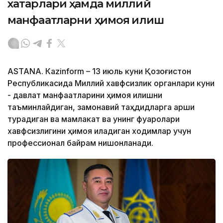
хатарлари ҳамда миллий
манфаатларни ҳимоя қилиш
ASTANА. Кazinform – 13 июль куни Қозоғистон
Республикасида Миллий хавфсизлик органлари куни
- давлат манфаатларини ҳимоя қилишни
таъминлайдиган, замонавий таҳдидларга қарши
турадиган ва мамлакат ва унинг фуқаролари
хавфсизлигини ҳимоя қиладиган ходимлар учун
профессионал байрам нишонланади.