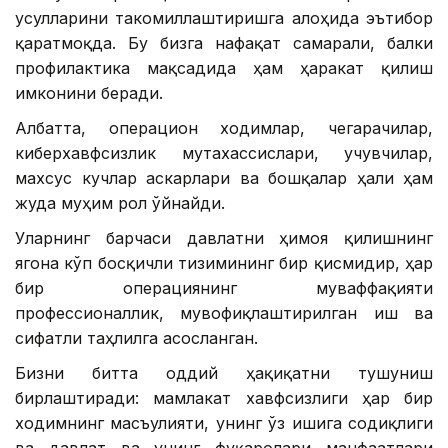
усулларини такомиллаштиришга алоҳида эътибор
қаратмоқда. Бу бизга нафақат самарали, балки
профилактика мақсадида ҳам ҳаракат қилиш
имконини беради.
Албатта, операцион ходимлар, чегарачилар,
киберхавфсизлик мутахассислари, учувчилар,
махсус кучлар аскарлари ва бошқалар ҳали ҳам
жуда муҳим рол ўйнайди.
Уларнинг барчаси давлатни ҳимоя қилишнинг
ягона кўп босқичли тизимининг бир қисмидир, ҳар
бир операциянинг муваффақияти
профессионаллик, мувофиқлаштирилган иш ва
сифатли таҳлилга асосланган.
Бизни битта оддий ҳақиқатни тушуниш
бирлаштиради: мамлакат хавфсизлиги ҳар бир
ходимнинг масъулияти, унинг ўз ишига содиқлиги
ва давлат ва унинг фуқаролари манфаатлари