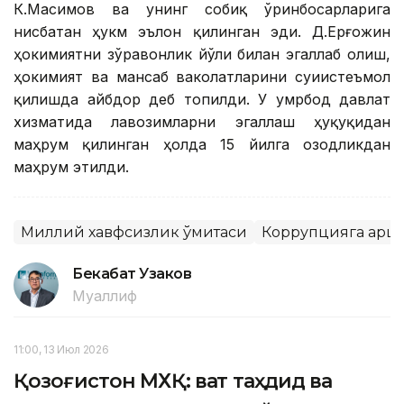
К.Масимов ва унинг собиқ ўринбосарларига
нисбатан ҳукм эълон қилинган эди. Д.Ерғожин
ҳокимиятни зўравонлик йўли билан эгаллаб олиш,
ҳокимият ва мансаб ваколатларини суиистеъмол
қилишда айбдор деб топилди. У умрбод давлат
хизматида лавозимларни эгаллаш ҳуқуқидан
маҳрум қилинган ҳолда 15 йилга озодликдан
маҳрум этилди.
Миллий хавфсизлик қўмитаси
Коррупцияга қарш
Бекабат Узаков
Муаллиф
11:00, 13 Июл 2026
Қозоғистон МХҚ: вақт таҳдид ва