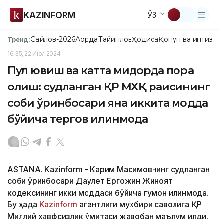
KAZINFORM
ЎЗ
Сайлов-2026
Ақорда
Тайинлов
Ҳодиса
Қонун ва интизо
Тренд:
16:35, 22 Июл 2024
Пул ювиш ва катта миқдорда пора
олиш: судланган ҚР МХҚ раисининг
собиқ ўринбосари яна иккита модда
бўйича тергов қилинмоқда
ASTANA. Kazinform - Карим Масимовнинг судланган
собиқ ўринбосари Даулет Ергожин Жиноят
кодексининг икки моддаси бўйича гумон қилинмоқда.
Бу ҳақда
Kazinform
агентлиги мухбири саволига ҚР
Миллий хавфсизлик қўмитаси жавобан маълум қилди.