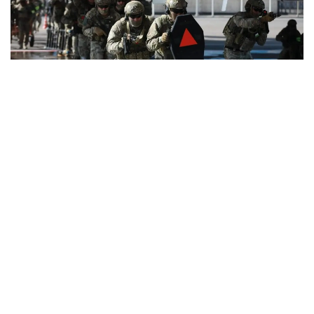
Foto: MXQ
Matbuot xizmati maʼlumotlariga koʻra, ularning
barchasi hibsga olingan va tergov olib borilmoqda.
Bundan tashqari, joriy yilning sentabr va oktyabr
oylarida terrorizmni targʻib qilishda gumon qilinib, 8
nafar qozogʻistonlik jinoiy ishlar doirasida hibsga
olingan.