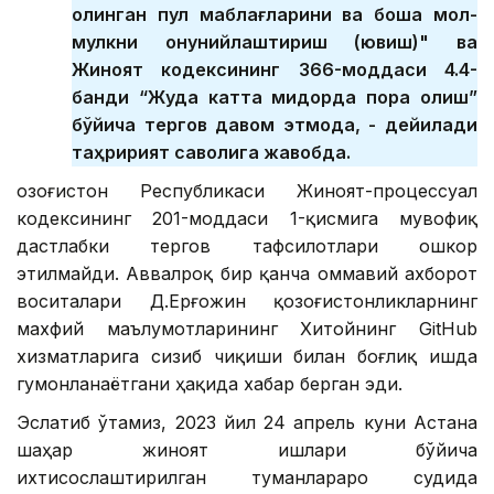
олинган пул маблағларини ва бошқа мол-
мулкни қонунийлаштириш (ювиш)" ва
Жиноят кодексининг 366-моддаси 4.4-
банди “Жуда катта миқдорда пора олиш”
бўйича тергов давом этмоқда, - дейилади
таҳририят саволига жавобда.
Қозоғистон Республикаси Жиноят-процессуал
кодексининг 201-моддаси 1-қисмига мувофиқ
дастлабки тергов тафсилотлари ошкор
этилмайди. Аввалроқ бир қанча оммавий ахборот
воситалари Д.Ерғожин қозоғистонликларнинг
махфий маълумотларининг Хитойнинг GitHub
хизматларига сизиб чиқиши билан боғлиқ ишда
гумонланаётгани ҳақида хабар берган эди.
Эслатиб ўтамиз, 2023 йил 24 апрель куни Астана
шаҳар жиноят ишлари бўйича
ихтисослаштирилган туманлараро судида