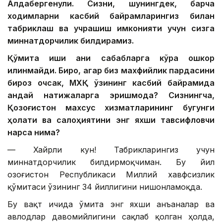
Алдабергенули. Сизни, шунингдек, барча
ходимларни касбий байрамларингиз билан
табриклаш ва учрашиш имконияти учун сизга
миннатдорчилик билдирамиз.
Қўмита иши аниқ сабабларга кўра ошкор
қилинмайди. Бироқ, агар биз махфийлик пардасини
бироз очсак, МХҚ ўзининг касбий байрамида
қандай натижаларга эришмоқда? Сизнингча,
Қозоғистон махсус хизматларининг бугунги
ҳолати ва салоҳиятини энг яхши тавсифловчи
нарса нима?
— Хайрли кун! Табрикларингиз учун
миннатдорчилик билдирмоқчиман. Бу йил
Қозоғистон Республикаси Миллий хавфсизлик
қўмитаси ўзининг 34 йиллигини нишонламоқда.
Бу вақт ичида Қўмита энг яхши анъаналар ва
авлодлар давомийлигини сақлаб қолган ҳолда,