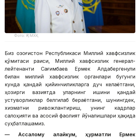
Фото: ҚР МХҚ
Биз Қозоғистон Республикаси Миллий хавфсизлик
қўмитаси раиси, Миллий хавфсизлик генерал-
лейтенанти Сағимбаев Ермек Алдабергенули
билан миллий хавфсизлик органлари бугунги
кунда қандай қийинчиликларга дуч келаётгани,
ҳозирги вазиятда уларнинг ишини қандай
устуворликлар белгилаб бераётгани, шунингдек,
хизматни ривожлантириш, унинг кадрлар
салоҳияти ва асосий фаолият йўналишлари ҳақида
суҳбатлашамиз.
— Ассалому алайкум, ҳурматли Ермек