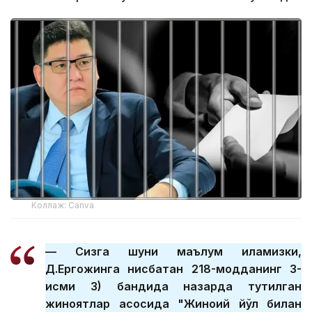
Коллаж: Canva
— Сизга шуни маълум қиламизки,
Д.Ергожинга нисбатан 218-модданинг 3-
қисми 3) бандида назарда тутилган
жиноятлар асосида "Жиноий йўл билан