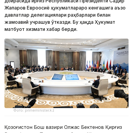
доирасида Қирғиз Республикаси Президенти Садир
Жапаров Евроосиё ҳукуматлараро кенгашига аъзо
давлатлар делегациялари раҳбарлари билан
жамоавий учрашув ўтказди. Бу ҳақда Ҳукумат
матбуот хизмати хабар берди.
Фото: primeminister.kz
Қозоғистон Бош вазири Олжас Бектенов Қирғиз