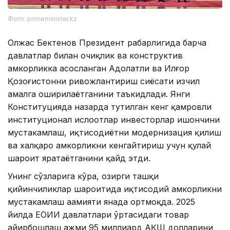
Фото: primeminister.kz
Олжас Бектенов Президент раҳбарлигида барча
давлатлар билан очиқлик ва конструктив
ҳамкорликка асосланган Адолатли ва Илғор
Қозоғистонни ривожлантириш сиёсати изчил
амалга оширилаётганини таъкидлади. Янги
Конституцияда назарда тутилган кенг қамровли
институционал ислоҳотлар инвесторлар ишончини
мустаҳкамлаш, иқтисодиётни модернизация қилиш
ва халқаро ҳамкорликни кенгайтириш учун қулай
шароит яратаётганини қайд этди.
Унинг сўзларига кўра, ҳозирги ташқи
қийинчиликлар шароитида иқтисодий ҳамкорликни
мустаҳкамлаш аҳамияти янада ортмоқда. 2025
йилда ЕОИИ давлатлари ўртасидаги товар
айирбошлаш ҳажми 95 миллиард АҚШ долларини