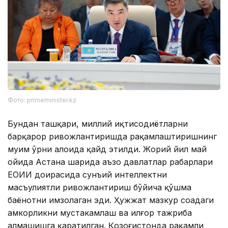
Фото: primeminister.kz
Бундан ташқари, миллий иқтисодиётларни
барқарор ривожлантиришда рақамлаштиришнинг
муҳим ўрни алоҳида қайд этилди. Жорий йил май
ойида Астана шаҳрида аъзо давлатлар раҳбарлари
ЕОИИ доирасида сунъий интеллектни
масъулиятли ривожлантириш бўйича қўшма
баёнотни имзолаган эди. Ҳужжат мазкур соҳадаги
ҳамкорликни мустаҳкамлаш ва илғор тажриба
алмашишга қаратилган. Қозоғистонда рақамли