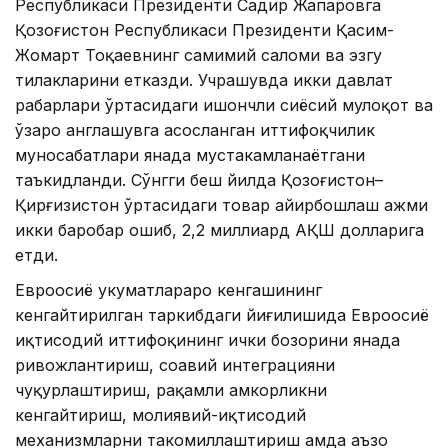
Республикаси Президенти Садир Жапаровга
Қозоғистон Республикаси Президенти Қасим-
Жомарт Тоқаевнинг самимий саломи ва эзгу
тилакларини етказди. Учрашувда икки давлат
раҳбарлари ўртасидаги ишончли сиёсий мулоқот ва
ўзаро англашувга асосланган иттифоқчилик
муносабатлари янада мустаҳкамланаётгани
таъкидланди. Сўнгги беш йилда Қозоғистон–
Қирғизистон ўртасидаги товар айирбошлаш ҳажми
икки баробар ошиб, 2,2 миллиард АҚШ долларига
етди.
Евроосиё ҳукуматлараро кенгашининг
кенгайтирилган таркибдаги йиғилишида Евроосиё
иқтисодий иттифоқининг ички бозорини янада
ривожлантириш, соҳавий интеграцияни
чуқурлаштириш, рақамли ҳамкорликни
кенгайтириш, молиявий-иқтисодий
механизмларни такомиллаштириш ҳамда аъзо