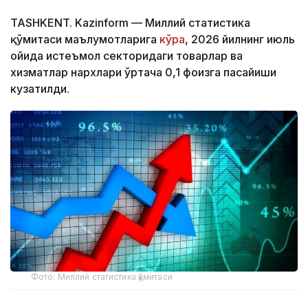
TASHKENT. Kazinform — Миллий статистика
қўмитаси маълумотларига
кўра
, 2026 йилнинг июль
ойида истеъмол секторидаги товарлар ва
хизматлар нархлари ўртача 0,1 фоизга пасайиши
кузатилди.
Фото: Миллий статистика қўмитаси