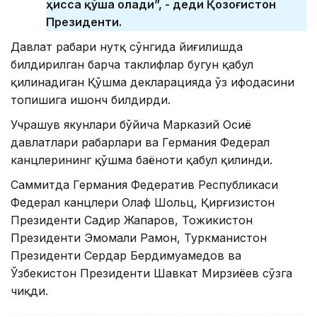
ҳисса қўша олади”, - деди Қозоғистон
Президенти.
Давлат раҳбари нутқ сўнгида йиғилишда
билдирилган барча таклифлар бугун қабул
қилинадиган Қўшма декларацияда ўз ифодасини
топишига ишонч билдирди.
Учрашув якунлари бўйича Марказий Осиё
давлатлари раҳбарлари ва Германия Федерал
канцлерининг қўшма баёноти қабул қилинди.
Саммитда Германия Федератив Республикаси
Федерал канцлери Олаф Шольц, Қирғизистон
Президенти Садир Жапаров, Тожикистон
Президенти Эмомали Раҳмон, Туркманистон
Президенти Сердар Бердимуҳамедов ва
Ўзбекистон Президенти Шавкат Мирзиёев сўзга
чиқди.