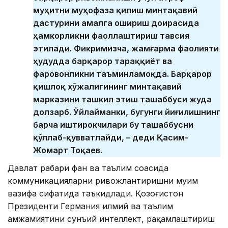
муҳитни муҳофаза қилиш минтақавий
дастурини амалга ошириш доирасида
ҳамкорликни фаоллаштириш тавсия
этилади. Фикримизча, жамғарма фаолияти
ҳудудда барқарор тараққиёт ва
фаровонликни таъминламоқда. Барқарор
қишлоқ хўжалигининг минтақавий
марказини ташкил этиш ташаббуси жуда
долзарб. Ўйлайманки, бугунги йиғилишнинг
барча иштирокчилари бу ташаббусни
қўллаб-қувватлайди, – деди Қасим-
Жомарт Тоқаев.
Давлат раҳбари фан ва таълим соҳасида
коммуникацияларни ривожлантиришни муҳим
вазифа сифатида таъкидлади. Қозоғистон
Президенти Германия илмий ва таълим
ҳамжамиятини сунъий интеллект, рақамлаштириш