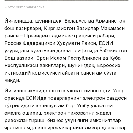
Фото: primeminister.kz
Йиғилишда, шунингдек, Беларусь ва Арманистон
бош вазирлари, Қирғизистон Вазирлар Маҳкамаси
раиси – Президент администрацияси раҳбари,
Россия Федерацияси Ҳукумати Раиси, ЕОИИ
ҳузуридаги кузатувчи давлат сифатида Ўзбекистон
Бош вазири, Эрон Ислом Республикаси ва Куба
Республикаси вакиллари, шунингдек, Евроосиё
иқтисодий комиссияси ҳайъати раиси ҳам сўзга
чиқди.
Йиғилиш якунида олтита ҳужжат имзоланди. Улар
орасида ЕОИИда товарларнинг электрон савдоси
тўғрисидаги келишув ҳам бор. Ушбу ҳужжатни
амалга ошириш электрон тижоратни жадал
ривожлантириш, бизнес учун янги имкониятлар
яратиш ҳамда иштирокчиларнинг ҳамкор давлатлар