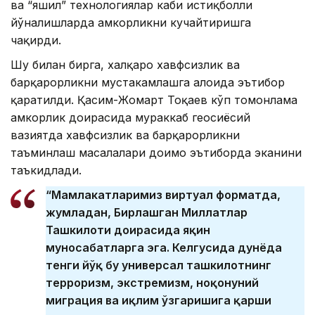
ва “яшил” технологиялар каби истиқболли
йўналишларда ҳамкорликни кучайтиришга
чақирди.
Шу билан бирга, халқаро хавфсизлик ва
барқарорликни мустаҳкамлашга алоҳида эътибор
қаратилди. Қасим-Жомарт Тоқаев кўп томонлама
ҳамкорлик доирасида мураккаб геосиёсий
вазиятда хавфсизлик ва барқарорликни
таъминлаш масалалари доимо эътиборда эканини
таъкидлади.
“Мамлакатларимиз виртуал форматда,
жумладан, Бирлашган Миллатлар
Ташкилоти доирасида яқин
муносабатларга эга. Келгусида дунёда
тенги йўқ бу универсал ташкилотнинг
терроризм, экстремизм, ноқонуний
миграция ва иқлим ўзгаришига қарши