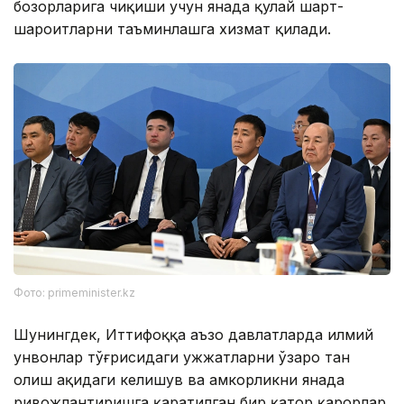
бозорларига чиқиши учун янада қулай шарт-
шароитларни таъминлашга хизмат қилади.
Фото: primeminister.kz
Шунингдек, Иттифоққа аъзо давлатларда илмий
унвонлар тўғрисидаги ҳужжатларни ўзаро тан
олиш ҳақидаги келишув ва ҳамкорликни янада
ривожлантиришга қаратилган бир қатор қарорлар