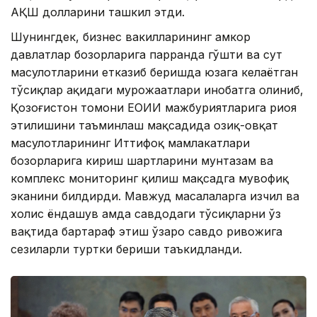
АҚШ долларини ташкил этди.
Шунингдек, бизнес вакилларининг ҳамкор
давлатлар бозорларига парранда гўшти ва сут
маҳсулотларини етказиб беришда юзага келаётган
тўсиқлар ҳақидаги мурожаатлари инобатга олиниб,
Қозоғистон томони ЕОИИ мажбуриятларига риоя
этилишини таъминлаш мақсадида озиқ-овқат
маҳсулотларининг Иттифоқ мамлакатлари
бозорларига кириш шартларини мунтазам ва
комплекс мониторинг қилиш мақсадга мувофиқ
эканини билдирди. Мавжуд масалаларга изчил ва
холис ёндашув ҳамда савдодаги тўсиқларни ўз
вақтида бартараф этиш ўзаро савдо ривожига
сезиларли туртки бериши таъкидланди.