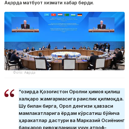
Ақорда матбуот хизмати хабар берди.
Фото: Ақорда
“Ҳозирда Қозоғистон Оролни ҳимоя қилиш
халқаро жамғармасига раислик қилмоқда.
Шу билан бирга, Орол денгизи ҳавзаси
мамлакатларига ёрдам кўрсатиш бўйича
ҳаракатлар дастури ва Марказий Осиёнинг
барқарор ривожланиши учун атроф-