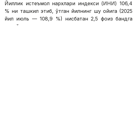
Йиллик истеъмол нархлари индекси (ИНИ) 106,4
% ни ташкил этиб, ўтган йилнинг шу ойига (2025
йил июль — 108,9 %) нисбатан 2,5 фоиз бандга
пасайди.
Июль ойида озиқ-овқат маҳсулотлари нархлари
ўртача 0,91 % га пасайиб, ноозиқ-овқат товарлари
0,3 % га ҳамда аҳолига кўрсатиладиган пуллик
хизматлар эса 0,5 % га қимматлашгани
кузатилган.
Асосий озиқ-овқат маҳсулотларидан сабзи (12,6
%), узун бошоқли гуруч (6,4 %), юмалоқ бошоқли
гуруч (6,1 %), мош (4,2 %), пиёз (1,7 %)
нархларининг ошиши инфляцияга таъсир
кўрсатди.
Асосий озиқ-овқат маҳсулотларидан инфляцияни
пасайтирувчи омил сифатида бақлажон (-42,8 %),
булғор қалампири (-39,4 %), помидор (-24,0 %),