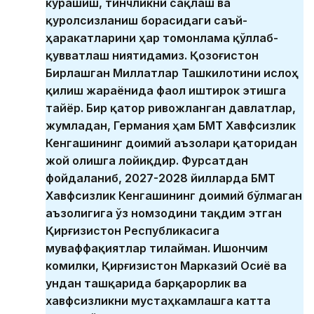
курашиш, тинчликни сақлаш ва
қуролсизланиш борасидаги саъй-
ҳаракатларини ҳар томонлама қўллаб-
қувватлаш ниятидамиз. Қозоғистон
Бирлашган Миллатлар Ташкилотини ислоҳ
қилиш жараёнида фаол иштирок этишга
тайёр. Бир қатор ривожланган давлатлар,
жумладан, Германия ҳам БМТ Хавфсизлик
Кенгашининг доимий аъзолари қаторидан
жой олишга лойиқдир. Фурсатдан
фойдаланиб, 2027-2028 йилларда БМТ
Хавфсизлик Кенгашининг доимий бўлмаган
аъзолигига ўз номзодини тақдим этган
Қирғизистон Республикасига
муваффақиятлар тилайман. Ишончим
комилки, Қирғизистон Марказий Осиё ва
ундан ташқарида барқарорлик ва
хавфсизликни мустаҳкамлашга катта