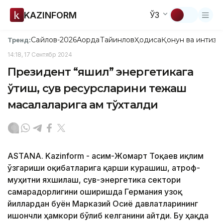
KAZINFORM
ЎЗ
Сайлов-2026
Ақорда
Тайинлов
Ҳодиса
Қонун ва интизо
Тренд:
14:18, 17 Сентябр 2024
Президент “яшил” энергетикага
ўтиш, сув ресурсларини тежаш
масалаларига ҳам тўхталди
ASTANA. Kazinform - Қасим-Жомарт Тоқаев иқлим
ўзгариши оқибатларига қарши курашиш, атроф-
муҳитни яхшилаш, сув-энергетика сектори
самарадорлигини оширишда Германия узоқ
йиллардан буён Марказий Осиё давлатларининг
ишончли ҳамкори бўлиб келганини айтди. Бу ҳақда