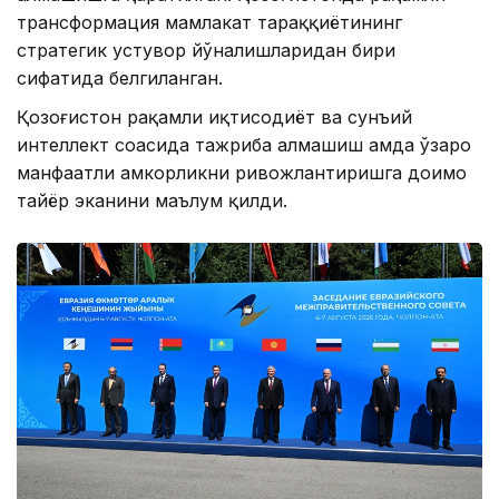
трансформация мамлакат тараққиётининг
стратегик устувор йўналишларидан бири
сифатида белгиланган.
Қозоғистон рақамли иқтисодиёт ва сунъий
интеллект соҳасида тажриба алмашиш ҳамда ўзаро
манфаатли ҳамкорликни ривожлантиришга доимо
тайёр эканини маълум қилди.