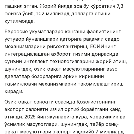
ташкил этган. Жорий йилда эса бу кўрсаткич 7,3
фоизга ўсиб, 102 миллиард долларга етиши
кутилмоқда.
Евроосиё ҳукуматлараро кенгаши фаолиятининг
устувор йўналишлари қаторига рақамли савдо
механизмларини ривожлантириш, ЕОИИнинг
интеграциялашган ахборот тизими доирасида
сунъий интеллект технологияларини жорий этиш,
шунингдек, озиқ-овқат маҳсулотларининг аъзо
давлатлар бозорларига эркин киришини
таъминловчи механизмларни такомиллаштириш
киради.
Озиқ-овқат саноати соҳасида Қозоғистоннинг
экспорт салоҳияти изчил ортиб бораётгани қайд
этилди. 2025 йил якунларига кўра, чорвачилик ва
ўсимлик маҳсулотлари, шунингдек, тайёр озиқ-
овқат маҳсулотлари экспорти қарийб 7 миллиард