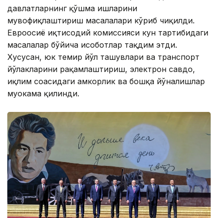
давлатларнинг қўшма ишларини
мувофиқлаштириш масалалари кўриб чиқилди.
Евроосиё иқтисодий комиссияси кун тартибидаги
масалалар бўйича ҳисоботлар тақдим этди.
Хусусан, юк темир йўл ташувлари ва транспорт
йўлакларини рақамлаштириш, электрон савдо,
иқлим соҳасидаги ҳамкорлик ва бошқа йўналишлар
муҳокама қилинди.