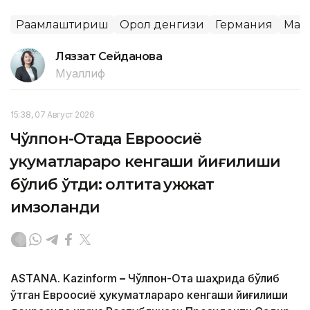
Рақамлаштириш
Орол денгизи
Германия
Мар
Ляззат Сейданова
Муаллиф
15:38, 07 Август 2026
Чўлпон-Отада Евроосиё
ҳукуматлараро кенгаши йиғилиши
бўлиб ўтди: олтита ҳужжат
имзоланди
ASTANA. Kazinform
–
Чўлпон-Ота шаҳрида бўлиб
ўтган Евроосиё ҳукуматлараро кенгаши йиғилиши