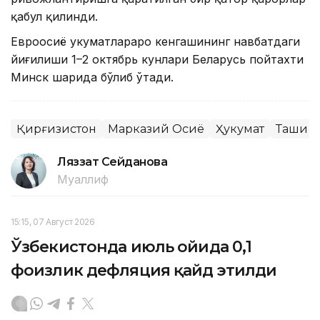
қабул қилинди.
Евроосиё ҳукуматлараро кенгашининг навбатдаги
йиғилиши 1–2 октябрь кунлари Беларусь пойтахти
Минск шаҳрида бўлиб ўтади.
Қирғизистон
Марказий Осиё
Ҳукумат
Ташқи с
Ляззат Сейданова
Муаллиф
15:15, 07 Август 2026
Ўзбекистонда июль ойида 0,1
фоизлик дефляция қайд этилди