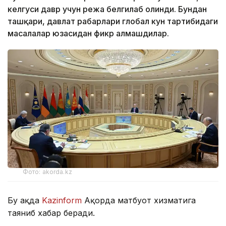
келгуси давр учун режа белгилаб олинди. Бундан
ташқари, давлат раҳбарлари глобал кун тартибидаги
масалалар юзасидан фикр алмашдилар.
Фото: akorda.kz
Бу ҳақда
Kazinform
Ақорда матбуот хизматига
таяниб хабар беради.