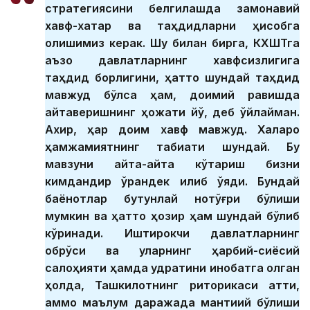
стратегиясини белгилашда замонавий
хавф-хатар ва таҳдидларни ҳисобга
олишимиз керак. Шу билан бирга, КХШТга
аъзо давлатларнинг хавфсизлигига
таҳдид борлигини, ҳатто шундай таҳдид
мавжуд бўлса ҳам, доимий равишда
айтаверишнинг ҳожати йўқ, деб ўйлайман.
Ахир, ҳар доим хавф мавжуд. Халқаро
ҳамжамиятнинг табиати шундай. Бу
мавзуни қайта-қайта кўтариш бизни
кимдандир қўрққандек қилиб қўяди. Бундай
баёнотлар бутунлай нотўғри бўлиши
мумкин ва ҳатто ҳозир ҳам шундай бўлиб
кўринади. Иштирокчи давлатларнинг
обрўси ва уларнинг ҳарбий-сиёсий
салоҳияти ҳамда қудратини инобатга олган
ҳолда, Ташкилотнинг риторикаси қаттиқ,
аммо маълум даражада мантиқий бўлиши