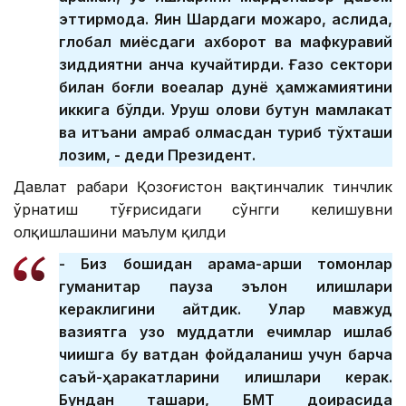
эттирмоқда. Яқин Шарқдаги можаро, аслида,
глобал миқёсдаги ахборот ва мафкуравий
зиддиятни анча кучайтирди. Ғазо сектори
билан боғлиқ воқеалар дунё ҳамжамиятини
иккига бўлди. Уруш олови бутун мамлакат
ва қитъани қамраб олмасдан туриб тўхташи
лозим, - деди Президент.
Давлат раҳбари Қозоғистон вақтинчалик тинчлик
ўрнатиш тўғрисидаги сўнгги келишувни
олқишлашини маълум қилди
- Биз бошидан қарама-қарши томонлар
гуманитар пауза эълон қилишлари
кераклигини айтдик. Улар мавжуд
вазиятга узоқ муддатли ечимлар ишлаб
чиқишга бу вақтдан фойдаланиш учун барча
саъй-ҳаракатларини қилишлари керак.
Бундан ташқари, БМТ доирасида