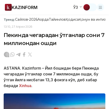
KAZINFORM
ЎЗ
Сайлов-2026
Ақорда
Тайинлов
Ҳодиса
Қонун ва интизо
Тренд:
13:10, 27 Апрел 2026
Пекинда чегарадан ўтганлар сони 7
миллиондан ошди
ASTANА. Кazinform – Йил бошидан бери Пекинда
чегарадан ўтганлар сони 7 миллиондан ошди, бу
ўтган йилга нисбатан 13,3 фоизга кўп, деб хабар
беради
Xinhuа
.