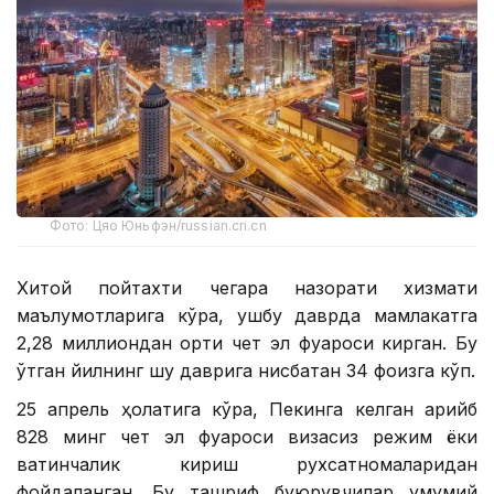
Фото: Цяо Юньфэн/russian.cri.cn
Хитой пойтахти чегара назорати хизмати
маълумотларига кўра, ушбу даврда мамлакатга
2,28 миллиондан ортиқ чет эл фуқароси кирган. Бу
ўтган йилнинг шу даврига нисбатан 34 фоизга кўп.
25 апрель ҳолатига кўра, Пекинга келган қарийб
828 минг чет эл фуқароси визасиз режим ёки
вақтинчалик кириш рухсатномаларидан
фойдаланган. Бу ташриф буюрувчилар умумий