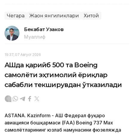
Чегара
Жаҳон янгиликлари
Хитой
Бекабат Узаков
Муаллиф
19:37, 07 Август 2026
АҚШда қарийб 500 та Boeing
самолёти эҳтимолий ёриқлар
сабабли текширувдан ўтказилади
ASTANA. Kazinform - АҚШ Федерал фуқаро
авиацияси бошқармаси (FAA) Boeing 737 Max
самолётларининг юзлаб намунасини фюзеляжда