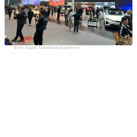
Фото: Берик Табынбаев/Kazinform
Хабарнинг ҳаққонийлигига Хитой Автомобилсозлик
саноати ассоциацияси маълумотлари далолат
беради. 2025 йил якунларига кўра, Хитойдан NEV
экспорти 103,7 фоизга ўсиб, 2,615 миллион
автомобилга етди ва мамлакат ташқи етказиб
беришлари умумий ўсишининг асосий
ҳаракатлантирувчи кучи бўлди.
Хитой автомобиль ишлаб чиқарувчилари экспорт
ҳажмини янада ошириш ва ўз иштирок
географиясини кенгайтиришни режалаштирмоқда.