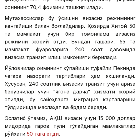
сонининг 70,4 фоизини ташкил қилади.
Мутахассислар бу ўсишни визасиз режимнинг
кенгайиши билан боғлайдилар. Ҳозирда Хитой 50
та мамлакат учун бир томонлама визасиз
режимни жорий этди. Бундан ташқари, 55 та
мамлакат фуқароларига 240 соат давомида
визасиз транзит қилиш имконияти берилади.
Йўловчилар оқимининг кўпайиши туфайли Пекинда
чегара назорати тартиблари ҳам яхшиланди.
Хусусан, 240 соатлик визасиз транзит учун ариза
берувчилар учун "ягона дарча" хизмати жорий
этилди, бу сайёҳларга миграция карталарини
тўлдиришда маслаҳат ва ёрдам беради.
Эслатиб ўтамиз, АҚШ визаси учун 15 000 доллар
миқдорида гаров пули тўлайдиган мамлакатлар
рўйхати
50 тага етди
.