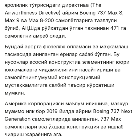
яроқлилик тўғрисидаги директива (The
Airworthiness Directive) айрим Boeing 737 Max 8,
Max 9 ва Max 8-200 самолётларига тааллуқли
бўлиб, АҚШда рўйхатдан ўтган тахминан 471 та
самолётни қамраб олади.
Бундай қарорга фюзеляж қопламаси ва маҳкамлаш
тасмасида аниқланган ёриқлар сабаб бўлган. Бу
нуқсонлар асосий конструктив элементнинг юқори
юкламаларга чидамлилигини пасайтириши ва
самолётнинг умумий конструкциявий
мустаҳкамлигига салбий таъсир кўрсатиши
мумкин.
Америка корпорацияси маълум қилишича, мазкур
муаммо илк бор 2019 йилда айрим Boeing 737 Next
Generation самолётларида аниқланган. 737 Max
самолётлари эса ўхшаш конструкция ва ишлаб
чиқариш жараёнига эга.