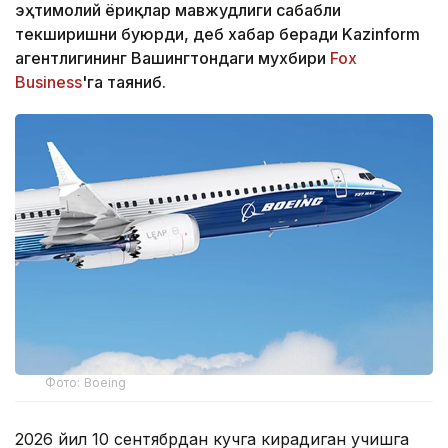
эҳтимолий ёриқлар мавжудлиги сабабли
текширишни буюрди, деб хабар беради Kazinform
агентлигининг Вашингтондаги мухбири
Fox
Business
'га таяниб.
Фото: Boeing
2026 йил 10 сентябрдан кучга кирадиган учишга