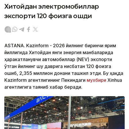
Хитойдан электромобиллар
экспорти 120 фоизга ошди
ASTANA. Kazinform - 2026 йилнинг биринчи ярим
йиллигида Хитойдан янги энергия манбаларида
ҳаракатланувчи автомобиллар (NEV) экспорти
ўтган йилнинг шу даврига нисбатан 120 фоизга
ошиб, 2,355 миллион донани ташкил этди. Бу ҳақда
Kazinform агентлигининг Пекиндаги
мухбири
Xinhua
агентлигига таяниб хабар беради.