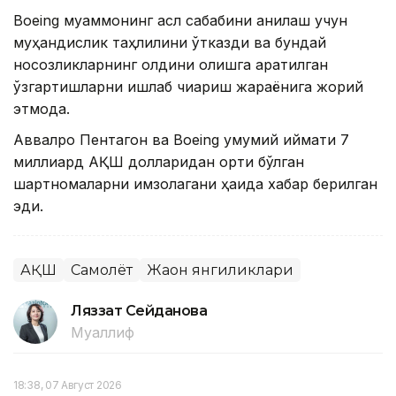
Boeing муаммонинг асл сабабини аниқлаш учун
муҳандислик таҳлилини ўтказди ва бундай
носозликларнинг олдини олишга қаратилган
ўзгартишларни ишлаб чиқариш жараёнига жорий
этмоқда.
Аввалроқ Пентагон ва Boeing умумий қиймати 7
миллиард АҚШ долларидан ортиқ бўлган
шартномаларни имзолагани ҳақида хабар берилган
эди.
АҚШ
Самолёт
Жаҳон янгиликлари
Ляззат Сейданова
Муаллиф
18:38, 07 Август 2026