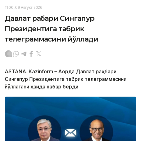
11:00, 09 Август 2026
Давлат раҳбари Сингапур
Президентига табрик
телеграммасини йўллади
ASTANА. Кazinform – Ақорда Давлат раҳбари
Сингапур Президентига табрик телеграммасини
йўллагани ҳақида хабар берди.