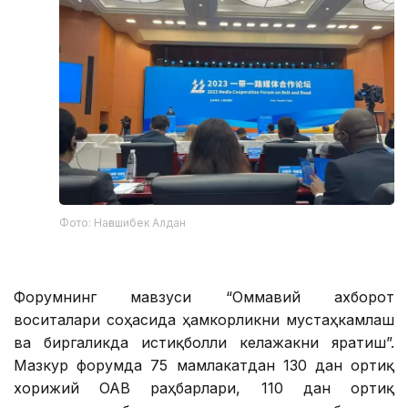
Фото: Нағашибек Алдан
Форумнинг мавзуси “Оммавий ахборот
воситалари соҳасида ҳамкорликни мустаҳкамлаш
ва биргаликда истиқболли келажакни яратиш”.
Мазкур форумда 75 мамлакатдан 130 дан ортиқ
хорижий ОАВ раҳбарлари, 110 дан ортиқ