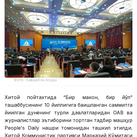
Фото: Нағашибек Алдан
Хитой пойтахтида “Бир макон, бир йўл”
ташаббусининг 10 йиллигига бағишланган саммитга
йиғилган дунёнинг турли давлатларидан ОАВ ва
журналистлар эътиборини тортган тадбир машҳур
People's Daily нашри томонидан ташкил этилди.
Хитой Коммунистик партияси Марказий Қўмитаси