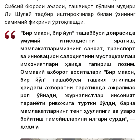
Сиёсий бюроси аъзоси, ташвиқот бўлими мудири
Ли Шулей тадбир иштирокчилар билан ўзининг
самимий фикрини ўртоқлашди.
“Бир макон, бир йўл” ташаббуси доирасида
умумий иқтисодиётни яратиш,
мамлакатларимизнинг саноат, транспорт
ва инновацион салоҳиятини мустаҳкамлаш
имкониятлари ҳақида гапириш лозим.
Оммавий ахборот воситалари “Бир макон,
бир йўл” ташаббуси ташкил этилиши
ҳақидаги ахборотни тарқатишда ажралмас
рол ўйнади, журналистлар инсоният
тараққиёти ривожига туртки бўлди, барча
мамлакатларнинг тенг ҳуқуқлилиги ва ўзаро
бойитиш тамойилларини илгари сурди”, —
деди у.