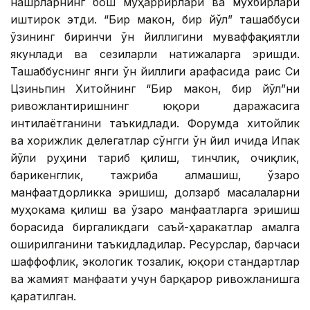
нашрларнинг бош муҳаррирлари ва мухбирлари
иштирок этди. “Бир макон, бир йўл” ташаббуси
ўзининг биринчи ўн йиллигини муваффақиятли
якунлади ва сезиларли натижаларга эришди.
Ташаббуснинг янги ўн йиллиги арафасида раис Си
Цзиньпин Хитойнинг “Бир макон, бир йўл”ни
ривожлантиришнинг юқори даражасига
интилаётганини таъкидлади. Форумда хитойлик
ва хорижлик делегатлар сўнгги ўн йил ичида Ипак
йўли руҳини тарғиб қилиш, тинчлик, очиқлик,
бағрикенглик, тажриба алмашиш, ўзаро
манфаатдорликка эришиш, долзарб масалаларни
муҳокама қилиш ва ўзаро манфаатларга эришиш
борасида биргаликдаги саъй-ҳаракатлар амалга
оширилганини таъкидладилар. Ресурслар, барчаси
шаффофлик, экологик тозалик, юқори стандартлар
ва жамият манфаати учун барқарор ривожланишга
қаратилган.