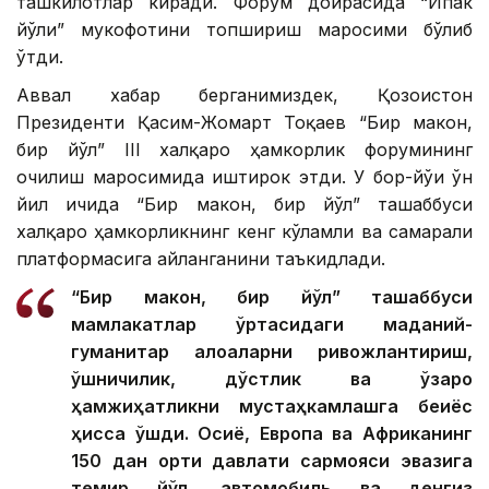
ташкилотлар киради. Форум доирасида “Ипак
йўли” мукофотини топшириш маросими бўлиб
ўтди.
Аввал хабар берганимиздек, Қозоғистон
Президенти Қасим-Жомарт Тоқаев “Бир макон,
бир йўл” ІІІ халқаро ҳамкорлик форумининг
очилиш маросимида иштирок этди. У бор-йўғи ўн
йил ичида “Бир макон, бир йўл” ташаббуси
халқаро ҳамкорликнинг кенг кўламли ва самарали
платформасига айланганини таъкидлади.
“Бир макон, бир йўл” ташаббуси
мамлакатлар ўртасидаги маданий-
гуманитар алоқаларни ривожлантириш,
қўшничилик, дўстлик ва ўзаро
ҳамжиҳатликни мустаҳкамлашга беқиёс
ҳисса қўшди. Осиё, Европа ва Африканинг
150 дан ортиқ давлати сармояси эвазига
темир йўл, автомобиль ва денгиз