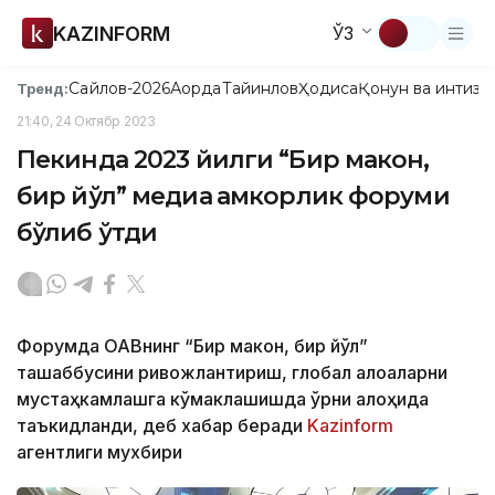
KAZINFORM
ЎЗ
Сайлов-2026
Ақорда
Тайинлов
Ҳодиса
Қонун ва интизо
Тренд:
21:40, 24 Октябр 2023
Пекинда 2023 йилги “Бир макон,
бир йўл” медиа ҳамкорлик форуми
бўлиб ўтди
Форумда ОАВнинг “Бир макон, бир йўл”
ташаббусини ривожлантириш, глобал алоқаларни
мустаҳкамлашга кўмаклашишда ўрни алоҳида
таъкидланди, деб хабар беради
Kazinform
агентлиги мухбири