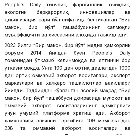
People's Daily тинчлик, фаровонлик, очиқлик,
экологик барқарорлик, инновациялар ва
цивилизация сари йўл сифатида белгиланган “Бир
макон, бир йўл” ташаббусининг салмоқли
муваффақияти ва ҳиссасини алоҳида таъкидлади.
2023 йилги “Бир макон, бир йўл” медиа ҳамкорлик
форуми 2014 йилдан буён People's Daily
томонидан ўтказиб келинмоқда ва еттинчи бор
ўтказилмоқда. Унга 100 дан ортиқ давлатдан 1000
дан ортиқ оммавий ахборот воситалари, эксперт
марказлари ва халқаро ташкилотлар вакиллари
йиғилди. Тадбирдан кўзланган асосий мақсад “Бир
макон, бир йўл” ташаббуси доирасида мулоқот ва
оммавий ахборот воситаларининг ҳамкорлиги
учун умумий платформа яратиш эди. Ахборот
ҳамкорлиги альянси таркибига 109 мамлакатдан
238 та оммавий ахборот воситалари ва