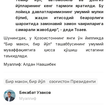
йўлларининг кенг тармоғи яратилди. Бу
лойиҳа давлатларимизнинг умумий мулки
бўлиб, жаҳон иқтисодий беқарорлиги
шароитида замонавий замон чақириқларига
самарали жавобдир”, - деди Тоқаев.
Шунингдек, у Қозоғистоннинг янги ўн йилликда
“Бир макон, бир йўл” ташаббусининг умумий
муваффақиятига ҳисса қўшиш истагини
таъкидлади.
Муаллиф: Алдан Нағашибек
Бир макон, бир йўл
Қозоғистон Президенти
Бекабат Узаков
Муаллиф