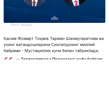
Фото: Ақорда
Қасим-Жомарт Тоқаев Тарман Шанмугаратнам ва
унинг ватандошларини Сингапурнинг миллий
байрами - Мустақиллик куни билан табриклади.
— Телеграммада Президент ушбу байрам
Сингапур халқи учун миллий бирлик, давлат
мустақиллиги ва барқарор ривожланишнинг
яққол рамзи сифатида алоҳида аҳамиятга
эга эканлигини таъкидлади. Шунингдек, у
Қозоғистон ва Сингапур ўртасидаги
дўстлик ва ўзаро тушунишга асосланган
кўп қиррали ҳамкорлик икки халқ манфаати
йўлида ривожланиб боришига ишонч