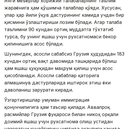
Янги меъёрлар хорижий талабаларнинг таълим
жараёнига ҳам қўшимча талаблар қўяди. Хусусан,
улар ҳар йили ўқув дастурининг камида учдан бир
қисмини ўзлаштириши лозим бўлади. Агар талаба
таълимни 90 кундан ортиқ муддатга тўхтатиб
турса, бу унинг яшаш учун рухсатномаси бекор
қилинишига асос бўлади.
Шунингдек, асосли сабабсиз Грузия ҳудудидан 183
кундан ортиқ вақт давомида ташқарида бўлиш
ҳам яшаш ҳуқуқидан маҳрум қилиш учун асос
ҳисобланади. Асосли сабаблар қаторига
алмашинув дастурларида иштирок этиш ёки
даволаниш зарурати киради.
Ўзгартиришлар умуман иммиграция
қонунчилигига ҳам таъсир қилади. Аввалроқ
расмийлар Грузия фуқароси билан никоҳ орқали
доимий яшаш учун рухсатнома олиш устидан
назоратни кучайтириш ниятида эканлиги ҳақида