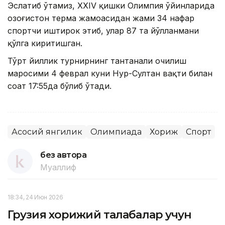
Эслатиб ўтамиз, XXIV қишки Олимпия ўйинларида
Қозоғистон терма жамоасидан жами 34 нафар
спортчи иштирок этиб, улар 87 та йўлланмани
қўлга киритишган.
Тўрт йиллик турнирнинг тантанали очилиш
маросими 4 феврал куни Нур-Султан вақти билан
соат 17:55да бўлиб ўтади.
Асосий янгилик
Олимпиада
Хориж
Спорт
без автора
Муаллиф
18:34, 24 Июн 2026
Грузия хорижий талабалар учун