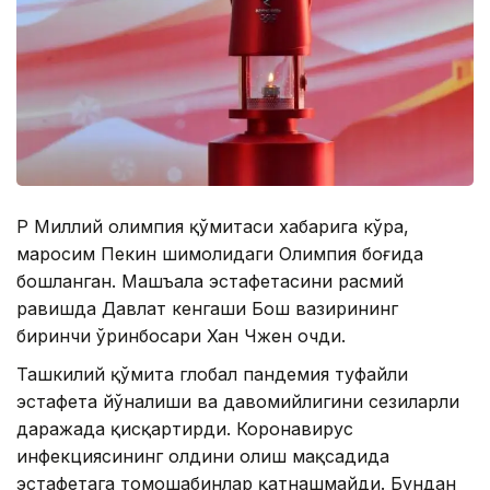
ҚР Миллий олимпия қўмитаси хабарига кўра,
маросим Пекин шимолидаги Олимпия боғида
бошланган. Машъала эстафетасини расмий
равишда Давлат кенгаши Бош вазирининг
биринчи ўринбосари Хан Чжен очди.
Ташкилий қўмита глобал пандемия туфайли
эстафета йўналиши ва давомийлигини сезиларли
даражада қисқартирди. Коронавирус
инфекциясининг олдини олиш мақсадида
эстафетага томошабинлар қатнашмайди. Бундан