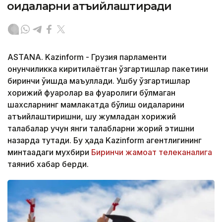
қоидаларни қатъийлаштиради
ASTANA. Kazinform - Грузия парламенти
қонунчиликка киритилаётган ўзгартишлар пакетини
биринчи ўқишда маъқуллади. Ушбу ўзгартишлар
хорижий фуқаролар ва фуқаролиги бўлмаган
шахсларнинг мамлакатда бўлиш қоидаларини
қатъийлаштиришни, шу жумладан хорижий
талабалар учун янги талабларни жорий этишни
назарда тутади. Бу ҳақда Kazinform агентлигининг
минтақадаги мухбири
Биринчи жамоат телеканалига
таяниб хабар берди.