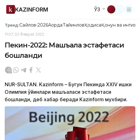
KAZINFORM
ЎЗ
Сайлов-2026
Ақорда
Тайинлов
Ҳодиса
Қонун ва интизо
Тренд:
11:07, 02 Феврал 2022
Пекин-2022: Машъала эстафетаси
бошланди
NUR-SULTAN. Kazinform – Бугун Пекинда XXIV қишки
Олимпия ўйинлари машъаласи эстафетаси
бошланди, деб хабар беради Kazinform мухбири.