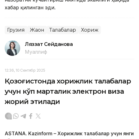
хабар қилинган эди.
Грузия
Жаҳон
Талабалар
Хориж
Ляззат Сейданова
Муаллиф
12:36, 10 Сентябр 2025
Қозоғистонда хорижлик талабалар
учун кўп марталик электрон виза
жорий этилади
ASTANA. Kazinform – Хорижлик талабалар учун янги