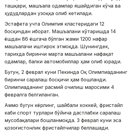
ташқари, машъала одамлар яшайдиган кўча ва
ҳудудлардан узоққа олиб кетилади.
Эстафета учта Олимпия кластеридаги 12
босқичдан иборат. Машъалани кўтаришда 14
ёшдан 86 ёшгача бўлган жами 1200 нафар
машъалачи иштирок этмоқда. Шунингдек,
тарихда биринчи марта машъалани нафақат
одамлар, балки автомобиллар ҳам олиб юради.
Бугун, 2 феврал куни Пекинда Оқ Олимпиаданинг
биринчи саралаш босқичи ҳам бошланди.
Олимпиаданинг расмий очилиш маросими 4
февралга белгиланган.
Аммо бугун кёрлинг, шайбали хоккей, фристайл
каби спорт турлари бўйича дастлабки саралаш
мусобақалари бошланмоқда. 3 феврал куни эса
қозоғистонлик фристайлчилар беллашади.