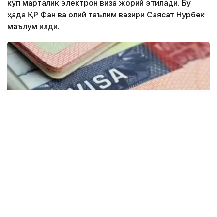
кўп марталик электрон виза жорий этилади. Бу
ҳақда ҚР Фан ва олий таълим вазири Саясат Нурбек
маълум қилди.
Фото: montsame
“Қозоғистонда 40 та етакчи хорижий
университетларнинг филиаллари
очилмоқда. Бугунги кунда