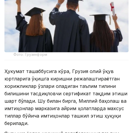
Фото: Грузинформ
Ҳукумат ташаббусига кўра, Грузия олий ўқув
юртларига ўқишга киришни режалаштираётган
хорижликлар ўзлари оладиган таълим тилини
билишини тасдиқловчи сертификат тақдим этиши
шарт бўлади. Шу билан бирга, Миллий баҳолаш ва
имтиҳонлар марказига айрим ҳолатларда махсус
тиллар бўйича имтиҳонлар ташкил этиш ҳуқуқи
берилади.