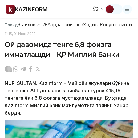
KAZINFORM
ЎЗ
Сайлов-2026
Ақорда
Тайинлов
Ҳодиса
Қонун ва интизо
Тренд:
11:15, 01 Июн 2022
Ой давомида тенге 6,8 фоизга
қимматлашди – ҚР Миллий банки
NUR-SULTAN. Kazinform – Май ойи якунлари бўйича
тенгенинг АҚШ долларига нисбатан курси 415,16
тенгега ёки 6,8 фоизга мустаҳкамланди. Бу ҳақда
Kazinform Миллий банк маълумотига таяниб хабар
берди.