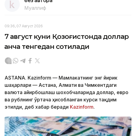
без автора
Муаллиф
09:36, 07 Август 2026
7 август куни Қозоғистонда доллар
қанча тенгедан сотилади
ASTANA. Kazinform — Мамлакатнинг энг йирик
шаҳарлари — Астана, Алмати ва Чимкентдаги
валюта айирбошлаш шохобчаларида доллар, евро
ва рублнинг ўртача ҳисобланган курси тақдим
этилди, деб хабар беради
Kazinform
.