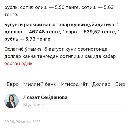
рубль: сотиб олиш — 5,56 тенге, сотиш — 5,63
тенге.
Бугунги расмий валюталар курси қуйидагича: 1
доллар — 4
67,4
8 тенге, 1 евро — 5
39,52
тенге, 1
рубль — 5
,7
3 тенге.
Эслатиб ўтамиз, 6 август куни Қозоғистонда
доллар қанча тенгедан сотилиши ҳақида хабар
берган эдик.
Евро
Миллий банк
Иқтисодиёт
Доллар
Бирж
Ляззат Сейданова
Муаллиф
09:38, 06 Август 2026