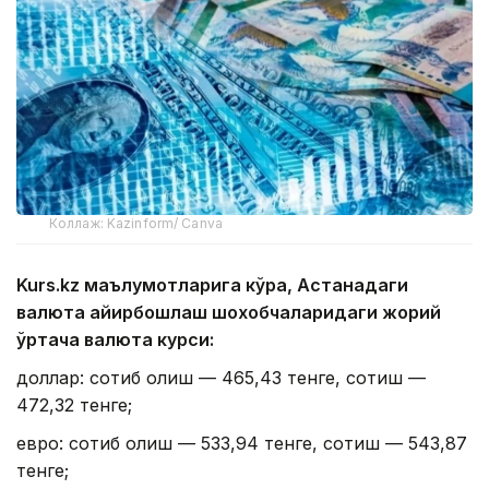
Коллаж: Kazinform/ Canva
Kurs.kz маълумотларига кўра, Астанадаги
валюта айирбошлаш шохобчаларидаги жорий
ўртача валюта курси:
доллар: сотиб олиш — 465,43 тенге, сотиш —
472,32 тенге;
евро: сотиб олиш — 533,94 тенге, сотиш — 543,87
тенге;