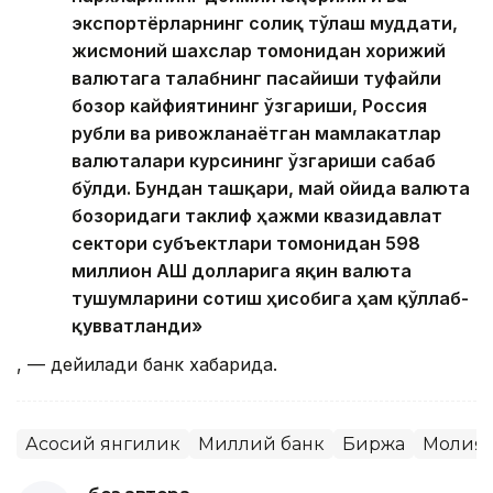
экспортёрларнинг солиқ тўлаш муддати,
жисмоний шахслар томонидан хорижий
валютага талабнинг пасайиши туфайли
бозор кайфиятининг ўзгариши, Россия
рубли ва ривожланаётган мамлакатлар
валюталари курсининг ўзгариши сабаб
бўлди. Бундан ташқари, май ойида валюта
бозоридаги таклиф ҳажми квазидавлат
сектори субъектлари томонидан 598
миллион АҚШ долларига яқин валюта
тушумларини сотиш ҳисобига ҳам қўллаб-
қувватланди»
, — дейилади банк хабарида.
Асосий янгилик
Миллий банк
Биржа
Молия