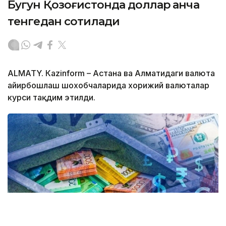
Бугун Қозоғистонда доллар қанча
тенгедан сотилади
ALMATY. Кazinform – Астана ва Алматидаги валюта
айирбошлаш шохобчаларида хорижий валюталар
курси тақдим этилди.