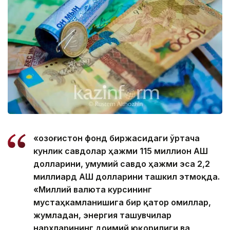
«Қозоғистон фонд биржасидаги ўртача
кунлик савдолар ҳажми 115 миллион АҚШ
долларини, умумий савдо ҳажми эса 2,2
миллиард АҚШ долларини ташкил этмоқда.
«Миллий валюта курсининг
мустаҳкамланишига бир қатор омиллар,
жумладан, энергия ташувчилар
нархларининг доимий юқорилиги ва