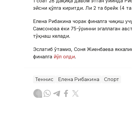
1 соат 28 дақиқа давом этган ўйинда Ри
эйсни қўлга киритди. Ли 2 та брейк (4 т
Елена Рибакина чорак финалга чиқиш уч
Самсонова ёки 75-ўринни эгаллаган авс
тўқнаш келади.
Эслатиб ўтамиз, Соня Жиенбаева яккали
финалга
йўл олди
.
Теннис
Елена Рибакина
Спорт
Бекабат Узаков
Муаллиф