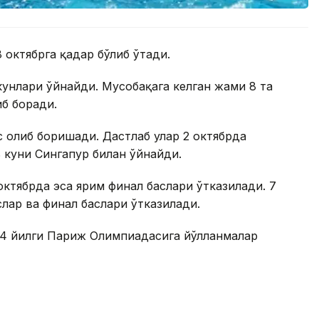
 октябрга қадар бўлиб ўтади.
кунлари ўйнайди. Мусобақага келган жами 8 та
иб боради.
ҳс олиб боришади. Дастлаб улар 2 октябрда
ь куни Сингапур билан ўйнайди.
октябрда эса ярим финал баҳслари ўтказилади. 7
слар ва финал баҳслари ўтказилади.
24 йилги Париж Олимпиадасига йўлланмалар