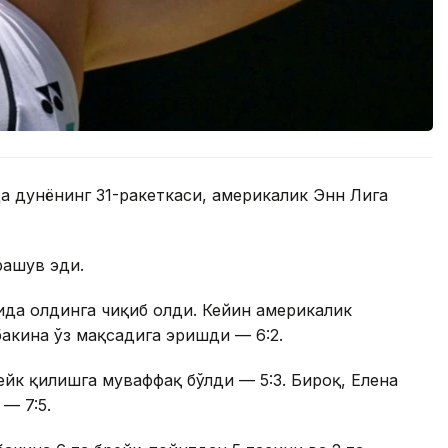
а дунёнинг 31-ракеткаси, америкалик Энн Лига
рашув эди.
обида олдинга чиқиб олди. Кейин америкалик
бакина ўз мақсадига эришди — 6:2.
рейк қилишга муваффақ бўлди — 5:3. Бироқ, Елена
— 7:5.