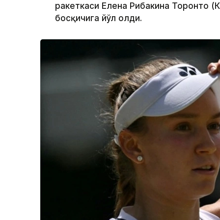
ракеткаси Елена Рибакина Торонто (
босқичига йўл олди.