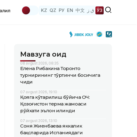
KZ
QZ
РУ
EN
中文
ق ز
ЎЗ
аҳлил
Мавзуга оид
08 avgust 2026, 08:35
Елена Рибакина Торонто
турнирининг тўртинчи босқичига
чиқди
07 avgust 2026, 19:10
Қояга кўтарилиш бўйича ОЧ:
Қозоғистон терма жамоаси
рўйхати эълон қилинди
07 avgust 2026, 13:10
Соня Жиенбаева яккалик
баҳсларида Испаниядаги