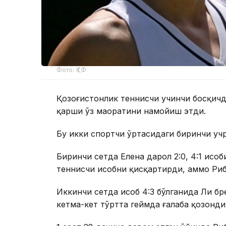
Фото: ҚТФ
Қозоғистонлик теннисчи учинчи босқичд
қарши ўз маҳоратини намойиш этди.
Бу икки спортчи ўртасидаги биринчи уч
Биринчи сетда Елена дарҳол 2:0, 4:1 ҳис
теннисчи ҳисобни қисқартирди, аммо Ри
Иккинчи сетда ҳисоб 4:3 бўлганида Ли б
кетма-кет тўртта геймда ғалаба қозонди 