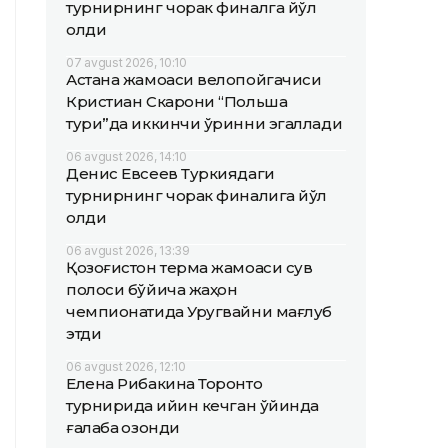
турнирнинг чорак финалга йўл
олди
07 avgust 2026, 10:10
Астана жамоаси велопойгачиси
Кристиан Скарони “Польша
тури”да иккинчи ўринни эгаллади
06 avgust 2026, 14:10
Денис Евсеев Туркиядаги
турнирнинг чорак финалига йўл
олди
06 avgust 2026, 13:39
Қозоғистон терма жамоаси сув
полоси бўйича жаҳон
чемпионатида Уругвайни мағлуб
этди
06 avgust 2026, 12:10
Елена Рибакина Торонто
турнирида қийин кечган ўйинда
ғалаба қозонди