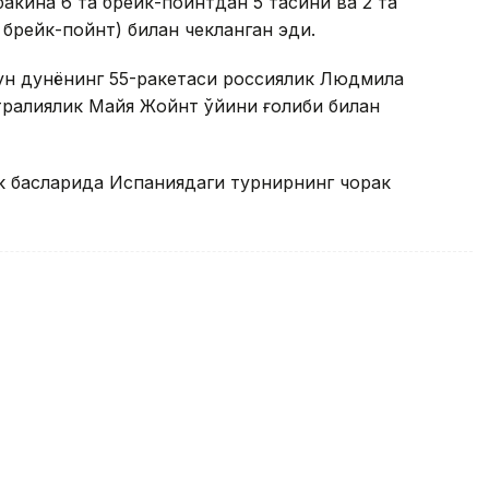
бакина 6 та брейк-пойнтдан 5 тасини ва 2 та
а брейк-пойнт) билан чекланган эди.
ун дунёнинг 55-ракетаси россиялик Людмила
тралиялик Майя Жойнт ўйини ғолиби билан
к баҳсларида Испаниядаги турнирнинг чорак