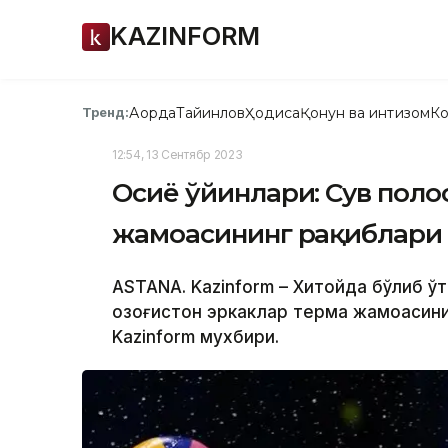
KAZINFORM
Ақорда
Тайинлов
Ҳодиса
Қонун ва интизом
Ко
Тренд:
12:54, 13 Сентябр 2023
Осиё ўйинлари: Сув полос
жамоасининг рақиблари
ASTANA. Kazinform – Хитойда бўлиб ў
Қозоғистон эркаклар терма жамоасин
Kazinform мухбири.