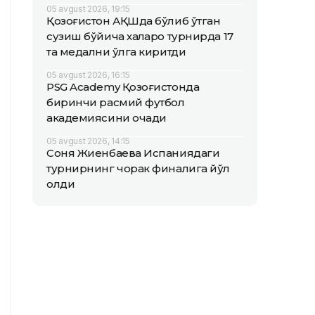
05 avgust 2026, 19:15
Қозоғистон АҚШда бўлиб ўтган
сузиш бўйича халқаро турнирда 17
та медални қўлга киритди
05 avgust 2026, 16:15
PSG Academy Қозоғистонда
биринчи расмий футбол
академиясини очади
05 avgust 2026, 14:15
Соня Жиенбаева Испаниядаги
турнирнинг чорак финалига йўл
олди