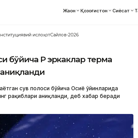
Жаҳон
Қозоғистон
Сиёсат
Т
нституциявий ислоҳот
Сайлов-2026
и бўйича ҚР эркаклар терма
 аниқланди
таётган сув полоси бўйича Осиё ўйинларида
инг рақиблари аниқланди, деб хабар беради