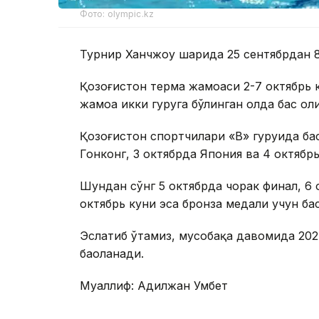
Фото: olympic.kz
Турнир Ханчжоу шаҳрида 25 сентябрдан 8
Қозоғистон терма жамоаси 2-7 октябрь 
жамоа икки гуруҳга бўлинган ҳолда баҳс ол
Қозоғистон спортчилари «В» гуруҳида ба
Гонконг, 3 октябрда Япония ва 4 октябр
Шундан сўнг 5 октябрда чорак финал, 6 
октябрь куни эса бронза медали учун баҳ
Эслатиб ўтамиз, мусобақа давомида 20
баҳоланади.
Муаллиф: Адилжан Умбет