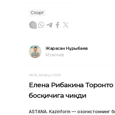
Спорт
Жарасқан Нұрыбаев
Муаллиф
08:35, 08 Август 2026
Елена Рибакина Торонто
босқичига чиқди
ASTANА. Кazinform — Қозоғистоннинг 