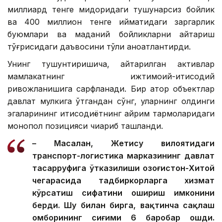
миллиард тенге миқдоридаги тушунарсиз бойлик
ва 400 миллион тенге қийматидаги заргарлик
буюмлари ва маданий бойликларни қайтариш
тўғрисидаги даъвосини тўлиқ қаноатлантирди.
Унинг тушунтиришича, қайтарилган активлар
мамлакатнинг ижтимоий-иқтисодий
ривожланишига сарфланади. Бир қатор объектлар
давлат мулкига ўтгандан сўнг, уларнинг олдинги
эгаларининг иқтисодиётнинг айрим тармоқларидаги
монопол позицияси чиқариб ташланди.
– Масалан, Жетису вилоятидаги
транспорт-логистика марказининг давлат
тасарруфига ўтказилиши Қозоғистон-Хитой
чегарасида тадбиркорларга хизмат
кўрсатиш сифатини ошириш имконини
берди. Шу билан бирга, вақтинча сақлаш
омборининг сиғими 6 баробар ошди.