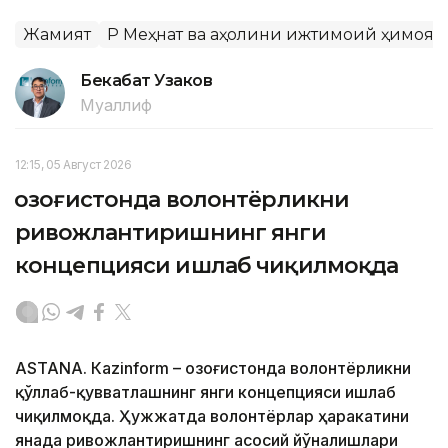
Жамият
ҚР Меҳнат ва аҳолини ижтимоий ҳимоя
Бекабат Узаков
Муаллиф
12:15, 05 Август 2026
Қозоғистонда волонтёрликни
ривожлантиришнинг янги
концепцияси ишлаб чиқилмоқда
ASTANА. Кazinform – Қозоғистонда волонтёрликни
қўллаб-қувватлашнинг янги концепцияси ишлаб
чиқилмоқда. Ҳужжатда волонтёрлар ҳаракатини
янада ривожлантиришнинг асосий йўналишлари