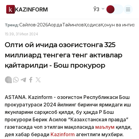
KAZINFORM
ЎЗ
Сайлов-2026
Ақорда
Тайинлов
Ҳодиса
Қонун ва интизо
Тренд:
15:39, 31 Июл 2024
Олти ой ичида Қозоғистонга 325
миллиард тенгега тенг активлар
қайтарилди - Бош прокурор
ASTANA. Kazinform - Қозоғистон Республикаси Бош
прокуратураси 2024 йилнинг биринчи ярмидаги иш
якунларини сарҳисоб қилди, бу ҳақда ҚР Бош
прокурори Берик Асилов “Казахстанская правда”
газетасида чоп этилган мақоласида
маълум
қилди,
дея хабар беради
Kazinform
агентлиги мухбири.