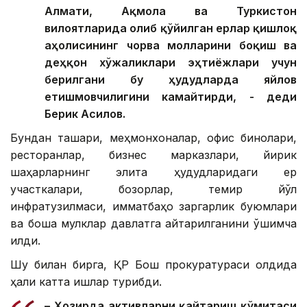
Алмати, Ақмола ва Туркистон
вилоятларида олиб қўйилган ерлар қишлоқ
аҳолисининг чорва молларини боқиш ва
деҳқон хўжаликлари эҳтиёжлари учун
берилгани бу ҳудудларда яйлов
етишмовчилигини камайтирди, - деди
Берик Асилов.
Бундан ташқари, меҳмонхоналар, офис бинолари,
ресторанлар, бизнес марказлари, йирик
шаҳарларнинг элита ҳудудларидаги ер
участкалари, бозорлар, темир йўл
инфратузилмаси, қимматбаҳо заргарлик буюмлари
ва бошқа мулклар давлатга қайтарилганини қўшимча
қилди.
Шу билан бирга, ҚР Бош прокуратураси олдида
ҳали катта ишлар турибди.
– Ҳозирда активларни қайтариш қўмитаси