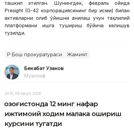
ташкил этилган. Шунингдек, февраль ойида
Presight (G-42 корпорациясининг бир қисми) билан
активларни олиб қўйишни аниқлаш учун таҳлилий
платформани ишга тушириш бўйича келишув
тузилди.
ҚР Бош прокуратураси
Жамият
Бекабат Узаков
Муаллиф
20:10, 06 Август 2026
Қозоғистонда 12 минг нафар
ижтимоий ходим малака ошириш
курсини тугатди