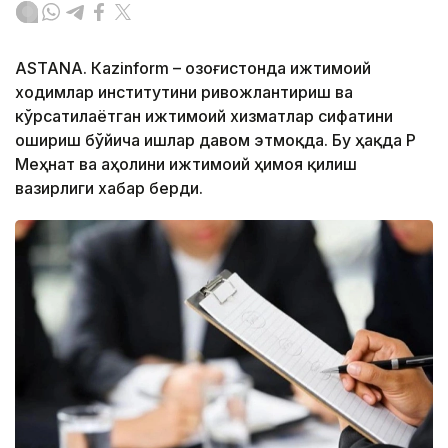
ASTANА. Кazinform – Қозоғистонда ижтимоий
ходимлар институтини ривожлантириш ва
кўрсатилаётган ижтимоий хизматлар сифатини
ошириш бўйича ишлар давом этмоқда. Бу ҳақда ҚР
Меҳнат ва аҳолини ижтимоий ҳимоя қилиш
вазирлиги хабар берди.