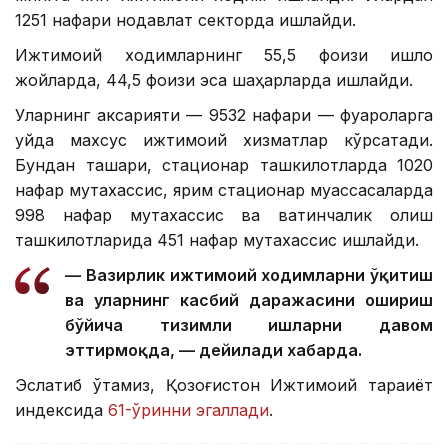
1251 нафари нодавлат секторда ишлайди.
Ижтимоий ходимларнинг 55,5 фоизи қишлоқ
жойларда, 44,5 фоизи эса шаҳарларда ишлайди.
Уларнинг аксарияти — 9532 нафари — фуқароларга
уйда махсус ижтимоий хизматлар кўрсатади.
Бундан ташқари, стационар ташкилотларда 1020
нафар мутахассис, ярим стационар муассасаларда
998 нафар мутахассис ва вақтинчалик қолиш
ташкилотларида 451 нафар мутахассис ишлайди.
— Вазирлик ижтимоий ходимларни ўқитиш
ва уларнинг касбий даражасини ошириш
бўйича тизимли ишларни давом
эттирмоқда, — дейилади хабарда.
Эслатиб ўтамиз, Қозоғистон Ижтимоий тараққиёт
индексида
61-ўринни эгаллади
.