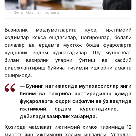
Фото: Меҳнат вазирлиги
Вазирлик маълумотларига кўра, ижтимоий
ходимлар кекса ёшдагилар, ногиронлар, болали
оилалар ва ёрдамга муҳтож бошқа фуқароларга
кундалик ёрдам кўрсатадилар. Шу муносабат
билан вазирлик уларни ўқитиш ва касбий
ривожлантириш бўйича тизимли ишларни амалга
оширмоқда.
— Бунинг натижасида мутахассислар янги
билим ва тажриба орттирадилар ҳамда
фуқароларга юқори сифатли ва ўз вақтида
ижтимоий ёрдам кўрсатадилар, —
дейилади вазирлик хабарида.
Ҳозирда мамлакат ижтимоий ҳимоя тизимида 12
мингга яқин ижтимоий ходим ишлайди. Улардан