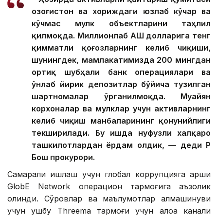
Қозоғистон ва хориждаги юзлаб кўчар ва
кўчмас мулк объектларини таҳлил
қилмоқда. Миллионлаб АҚШ долларига тенг
қимматли қоғозларнинг келиб чиқиши,
шунингдек, мамлакатимизда 200 мингдан
ортиқ шубҳали банк операциялари ва
ўнлаб йирик депозитлар бўйича тузилган
шартномалар ўрганилмоқда. Муайян
корхоналар ва мулклар учун активларнинг
келиб чиқиш манбаларининг қонунийлиги
текширилади. Бу ишда нуфузли халқаро
ташкилотлардан ёрдам олдик, — деди ҚР
Бош прокурори.
Самарали ишлаш учун глобал коррупцияга қарши
GlobE Network операцион тармоғига аъзолик
олинди. Сўровлар ва маълумотлар алмашинуви
учун ушбу Threema тармоғи учун алоқа канали