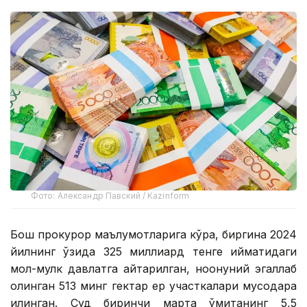
Фото: Александр Павский / Kazinform
Бош прокурор маълумотларига кўра, биргина 2024
йилнинг ўзида 325 миллиард тенге қийматидаги
мол-мулк давлатга қайтарилган, ноқонуний эгаллаб
олинган 513 минг гектар ер участкалари мусодара
қилинган. Суд биринчи марта қўмитанинг 5,5