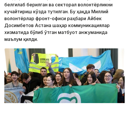
белгилаб берилган ва секторал волонтёрликни
кучайтириш кўзда тутилган. Бу ҳақда Миллий
волонтёрлар фронт-офиси раҳбари Айбек
Досимбетов Астана шаҳар коммуникациялар
хизматида бўлиб ўтган матбуот анжуманида
маълум қилди.
Фото: Алмати ҳокимлиги