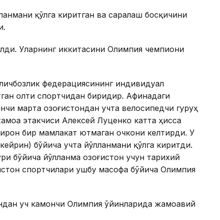
анмани қўлга киритган ва саралаш босқичини
и.
 олди. Уларнинг иккитасини Олимпия чемпиони
иличбозлик федерациясининг индивидуал
тган олти спортчидан биридир. Афинадаги
нчи марта Қозоғистондан учта велосипедчи гуруҳ
амоа этакчиси Алексей Луценко катта ҳисса
бирон бир мамлакат ютмаган очкони келтирди. У
кейрин) бўйича учта йўлланмани қўлга киритди.
ри бўйича йўлланма Қозоғистон учун тарихий
оғистон спортчилари ушбу масофа бўйича Олимпия
ондан уч камончи Олимпия ўйинларида жамоавий