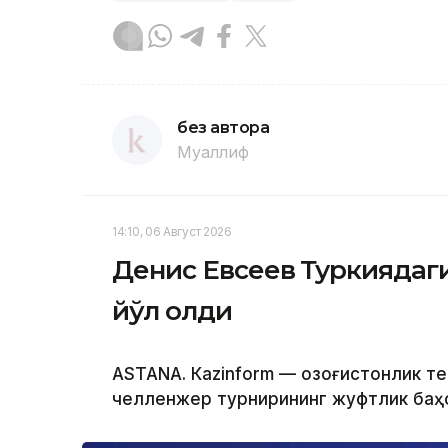
без автора
Муаллиф
14:10, 06 Август 2026
Денис Евсеев Туркиядаг
йўл олди
ASTANА. Кazinform — Қозоғистонлик т
челленжер турнирининг жуфтлик баҳс