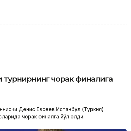
и турнирнинг чорак финалига
еннисчи Денис Евсеев Истанбул (Туркия)
ларида чорак финалга йўл олди.