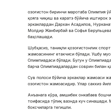
Қозоғистон биринчи маротаба Олимпия ўй
қояга чиқиш ва каратэ бўйича иштирок э
эркаклардан Дархан Асадилов, Нуркана
Молдир Жанбирбай ва Софья Берульцева
баҳслашади.
Шубҳасиз, таниқли қозоғистонлик спорт
жамоасининг етакчиси бўлади. Ушбу мус
Олимпиадаси бўлади. Бугун у Олимпиада 
барча Олимпиадалардан соврин билан қ
Сув полоси бўйича эркаклар жамоаси ж
Қозоғистон жамоасидир. Улар саккиз йи
Анъанага кўра, Қамшибек Қонкабаев бошч
тоифасида тўлиқ вазнда куч синашади. 
боксчиларга тегишли.