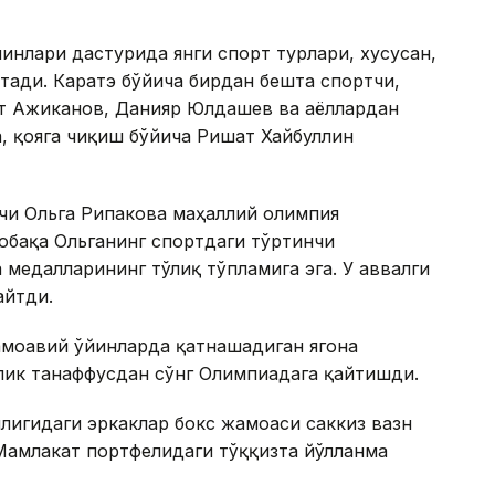
инлари дастурида янги спорт турлари, хусусан,
тади. Каратэ бўйича бирдан бешта спортчи,
т Ажиканов, Данияр Юлдашев ва аёллардан
, қояга чиқиш бўйича Ришат Хайбуллин
чи Ольга Рипакова маҳаллий олимпия
обақа Ольганинг спортдаги тўртинчи
медалларининг тўлиқ тўпламига эга. У аввалги
айтди.
амоавий ўйинларда қатнашадиган ягона
ллик танаффусдан сўнг Олимпиадага қайтишди.
илигидаги эркаклар бокс жамоаси саккиз вазн
Мамлакат портфелидаги тўққизта йўлланма