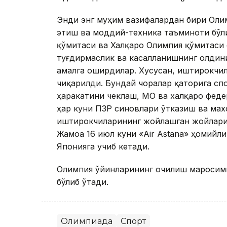
Энди энг муҳим вазифалардан бири Оли
этиш ва моддий-техника таъминоти бўл
қўмитаси ва Халқаро Олимпия қўмитаси
туғдирмаслик ва касалланишнинг олдин
амалга оширдилар. Хусусан, иштирокчил
чиқарилди. Бундай чоралар қаторига сп
ҳаракатини чеклаш, МОҚ ва халқаро фед
ҳар куни ПЗР синовлари ўтказиш ва мах
иштирокчиларининг жойлашган жойлари
Жамоа 16 июл куни «Air Astana» ҳомийли
Японияга учиб кетади.
Олимпия ўйинларининг очилиш маросим
бўлиб ўтади.
Олимпиада
Спорт