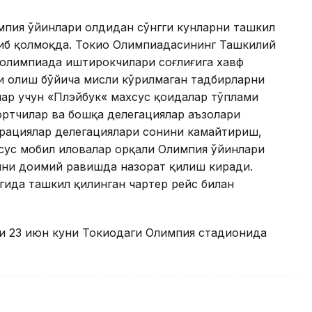
мпия ўйинлари олдидан сўнгги кунларни ташкил
иб қолмоқда. Токио Олимпиадасининг Ташкилий
 олимпиада иштирокчилари соғлиғига хавф
и олиш бўйича мисли кўрилмаган тадбирларни
ар учун «Плэйбук« махсус қоидалар тўплами
ортчилар ва бошқа делегациялар аъзолари
ерациялар делегациялари сонини камайтириш,
сус мобил иловалар орқали Олимпия ўйинлари
ни доимий равишда назорат қилиш киради.
гида ташкил қилинган чартер рейс билан
и 23 июн куни Токиодаги Олимпия стадионида