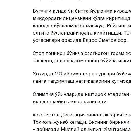
Бугунги кунда ўн битта йўлланма кураш
миқдордаги лицензияни қўлга киритишди
каноеда йўлланмалар мавжуд. Рейтинг 
олтита йўлланмани қўлга киритишди. Т
устасилари орасида Елдос Сметов бор.
Стол тенниси бўйича Қозоғистон терма 
таэквондо ва слалом эшиш бўйича иккит
Ҳозирда МОҚ айрим спорт турлари бўйич
қайта тақсимлаш натижаларини кутмоқд
Олимпия ўйинларида иштирок этадиган с
июлдан кейин эълон қилинади.
«Қозоғистон делегациясининг аксарияти 
Токиога жўнаб кетади. Бизнинг биринчи 
- дейилади Миллий олимпия қўмитасида