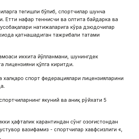
чиларга тегишли бўлиб, спортчилар шунча
. Етти нафар теннисчи ва олтита байдарка ва
мусобақалари натижаларига кўра дзюдочилар
окиода қатнашадиган тажрибали татами
жамоаси иккита йўлланмани, шунингдек
а лицензияни қўлга киритди.
а халқаро спорт федерациялари лицензияларини
а.
портчиларнинг якуний ва аниқ рўйхати 5
икки ҳафталик карантиндан сўнг Қозоғистондан
устувор вазифамиз - спортчилар хавфсизлиги «,
.