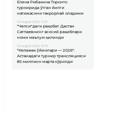
Елена Рибакина Торонто
турнирида ўтган йилги
натижасини такрорлай оладими
04 avgust 2026, 13:15
"Челси"даги рақобат: Дастан
Сатпаевнинг асосий рақиблари
номи маълум қилинди
04 avgust 2026, 10:10
"Келажак ўйинлари — 2026":
Астанадаги турнир трансляцияси
85 миллион марта кўрилди