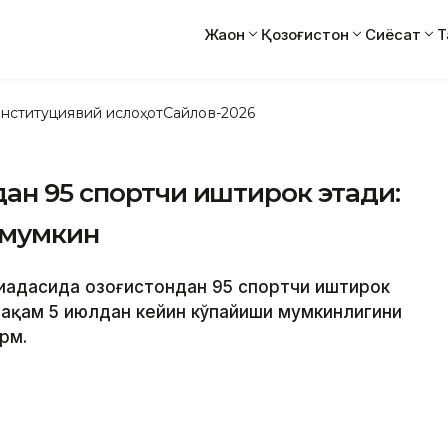
Жаҳон
Қозоғистон
Сиёсат
Т
нституциявий ислоҳот
Сайлов-2026
ан 95 спортчи иштирок этади:
 мумкин
иадасида Қозоғистондан 95 спортчи иштирок
рақам 5 июлдан кейин кўпайиши мумкинлигини
рм.