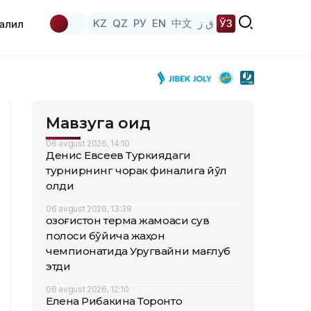
KZ
QZ
РУ
EN
中文
ق ز
ЎЗ
аҳлил
Мавзуга оид
06 avgust 2026, 14:10
Денис Евсеев Туркиядаги
турнирнинг чорак финалига йўл
олди
06 avgust 2026, 13:39
Қозоғистон терма жамоаси сув
полоси бўйича жаҳон
чемпионатида Уругвайни мағлуб
этди
06 avgust 2026, 12:10
Елена Рибакина Торонто