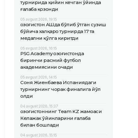
турнирида қийин кечган ўйинда
ғалаба қозонди
05 avgust 2026, 19:15
Қозоғистон АҚШда бўлиб ўтган сузиш
бўйича халқаро турнирда 17 та
медални қўлга киритди
05 avgust 2026, 16:15
PSG Academy Қозоғистонда
биринчи расмий футбол
академиясини очади
05 avgust 2026, 14:15
Соня Жиенбаева Испаниядаги
турнирнинг чорак финалига йўл
олди
04 avgust 2026, 15:37
Қозоғистоннинг Team KZ жамоаси
Келажак ўйинларини ғалаба
билан бошлади
04 avgust 2026, 15:15