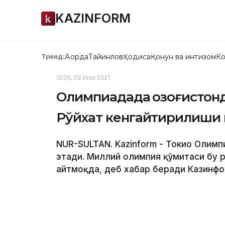
KAZINFORM
Ақорда
Тайинлов
Ҳодиса
Қонун ва интизом
Ко
Тренд:
12:06, 02 Июл 2021
Олимпиадада Қозоғистонд
Рўйхат кенгайтирилиши
NUR-SULTAN. Kazinform - Токио Олимп
этади. Миллий олимпия қўмитаси бу 
айтмоқда, деб хабар беради Казинфо