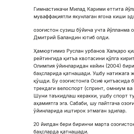
Гимнастикачи Милад Карими еттита йўлл
муваффақиятли якунлаган ягона киши эд
Қозоғистон сузиш бўйича учта йўлланма
Дмитрий Баландин ютиб олди.
Ҳамюртимиз Руслан Қурбанов Халқаро қ
рейтингида қитъа квотасини қўлга кири
Олимпия ўйинларидан кейин (2004) бири
баҳсларида қатнашади. Ушбу натижага ж
қўшди. Бу Қозоғистонга Осиё қитъасида 
трекдаги велоспорт (спринт, омниум ва 
Шуни таъкидлаш керакки, ушбу спорт ту
аҳамиятга эга. Сабаби, шу пайтгача Қоз
ўйинларида иштирок этмаган эдилар.
20 йилдан бери биринчи марта Қозоғист
баҳсларда қатнашади.