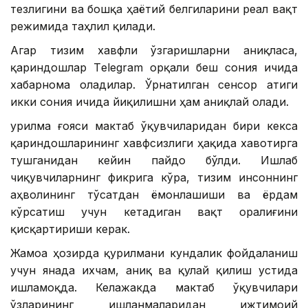
тезлигини ва бошқа ҳаётий белгиларини реал вақт
режимида таҳлил қилади.
Агар тизим хавфли ўзгаришларни аниқласа,
қариндошлар Тelegram орқали беш сония ичида
хабарнома оладилар. Ўрнатилган сенсор атиги
икки сония ичида йиқилишни ҳам аниқлай олади.
Қурилма ғояси мактаб ўқувчиларидан бири кекса
қариндошларининг хавфсизлиги ҳақида хавотирга
тушганидан кейин пайдо бўлди. Ишлаб
чиқувчиларнинг фикрига кўра, тизим инсоннинг
аҳволининг тўсатдан ёмонлашиши ва ёрдам
кўрсатиш учун кетадиган вақт оралиғини
қисқартириши керак.
Жамоа ҳозирда қурилмани кундалик фойдаланиш
учун янада ихчам, аниқ ва қулай қилиш устида
ишламоқда. Келажакда мактаб ўқувчилари
ўзларининг ишланмаларидан ижтимоий