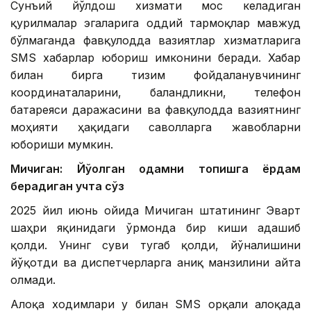
Сунъий йўлдош хизмати мос келадиган
қурилмалар эгаларига оддий тармоқлар мавжуд
бўлмаганда фавқулодда вазиятлар хизматларига
SМS хабарлар юбориш имконини беради. Хабар
билан бирга тизим фойдаланувчининг
координаталарини, баландликни, телефон
батареяси даражасини ва фавқулодда вазиятнинг
моҳияти ҳақидаги саволларга жавобларни
юбориши мумкин.
Мичиган: Йўқолган одамни топишга ёрдам
берадиган учта сўз
2025 йил июнь ойида Мичиган штатининг Эварт
шаҳри яқинидаги ўрмонда бир киши адашиб
қолди. Унинг суви тугаб қолди, йўналишини
йўқотди ва диспетчерларга аниқ манзилини айта
олмади.
Алоқа ходимлари у билан SМS орқали алоқада