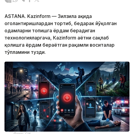
ASTANA. Kazinform — Зилзила ҳақида
огоҳлантиришлардан тортиб, бедарак йўқолган
одамларни топишга ёрдам берадиган
технологияларгача, Кazinform ҳаётни сақлаб
қолишга ёрдам бераётган рақамли воситалар
тўпламини тузди.
Фото: СИ