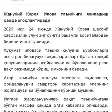
Жанубий Корея: Илова таъқибчига яқинлашиш
ҳақида огоҳлантиради
2026 йил 24 июнда Жанубий Корея шахсий
хавфсизлик учун энг сўнгги рақамли воситалардан
бирини ишга туширди.
Ҳукумат иловаси таъқиб қилувчи қурбонларга
электрон билагузук тақишлари шарт бўлган таъқиб
қилувчиларининг жойлашуви ва йўналишини реал
вақт режимида кўриш имконини беради.
Агар таъқибчи маълум масофага яқинлашса,
фойдаланувчи смартфон харитасида уларнинг
жойлашуви ва йўналишини кўриши мумкин.
Илгари жабрланувчилар фақат таъқибчигача
бўлган масофа ҳақида SМS хабарлар олишарди.
Янги хизмат батафсилроқ маълумотларни тақдим