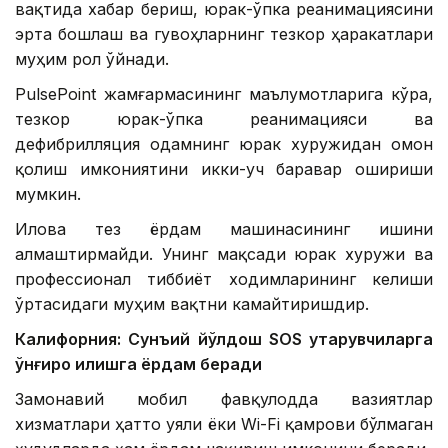
вақтида хабар бериш, юрак-ўпка реанимациясини
эрта бошлаш ва гувоҳларнинг тезкор ҳаракатлари
муҳим рол ўйнади.
PulsePoint жамғармасининг маълумотларига кўра,
тезкор юрак-ўпка реанимацияси ва
дефибрилляция одамнинг юрак хуружидан омон
қолиш имкониятини икки-уч баравар ошириши
мумкин.
Илова тез ёрдам машинасининг ишини
алмаштирмайди. Унинг мақсади юрак хуружи ва
профессионал тиббиёт ходимларининг келиши
ўртасидаги муҳим вақтни камайтиришдир.
Калифорния: Сунъий йўлдош SOS қутқарувчиларга
қўнғироқ қилишга ёрдам беради
Замонавий мобил фавқулодда вазиятлар
хизматлари ҳатто уяли ёки Wi-Fi қамрови бўлмаган