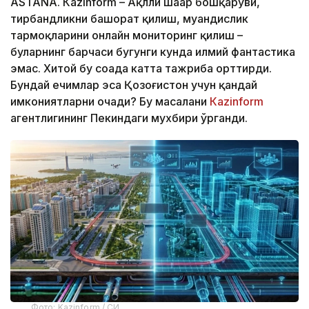
ASTANА. Кazinform – Ақлли шаҳар бошқаруви,
тирбандликни башорат қилиш, муҳандислик
тармоқларини онлайн мониторинг қилиш –
буларнинг барчаси бугунги кунда илмий фантастика
эмас. Хитой бу соҳада катта тажриба орттирди.
Бундай ечимлар эса Қозоғистон учун қандай
имкониятларни очади? Бу масалани
Кazinform
агентлигининг Пекиндаги мухбири ўрганди.
Фото: Kazinform / СИ