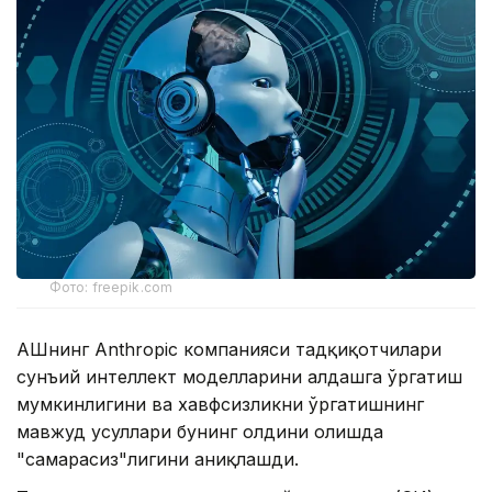
Фото: freepik.com
АҚШнинг Anthropic компанияси тадқиқотчилари
сунъий интеллект моделларини алдашга ўргатиш
мумкинлигини ва хавфсизликни ўргатишнинг
мавжуд усуллари бунинг олдини олишда
"самарасиз"лигини аниқлашди.