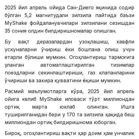
2025 йил апрель ойида Сан-Диего яқинида содир
бўлган 5,2 магнитудали зилзила пайтида баъзи
MyShake фойдаланувчилари зилзилани сезишдан
35 сония олдин билдиришномалар олишган.
Бу вақт деразалардан узоқлашиш, хавфли
ускуналарни ўчириш ёки бошпана олиш учун
етарли бўлиши мумкин. Огоҳлантириш тармоғига
уланган автоматлаштирилган тизимлар
поездларни секинлаштириши, газ клапанларини
ўчириши ва захира қувватини ёқиши мумкин.
Расмий маълумотларга кўра, 2025 йил апрель
ойига келиб MyShake иловаси тўрт миллиондан
ортиқ марта юклаб олинган. Ишга
туширилганидан бери у 170 та зилзила ҳақида беш
миллиондан ортиқ билдиришнома юборган.
Бироқ, огоҳлантириш вақти ҳар доим ҳам унчалик