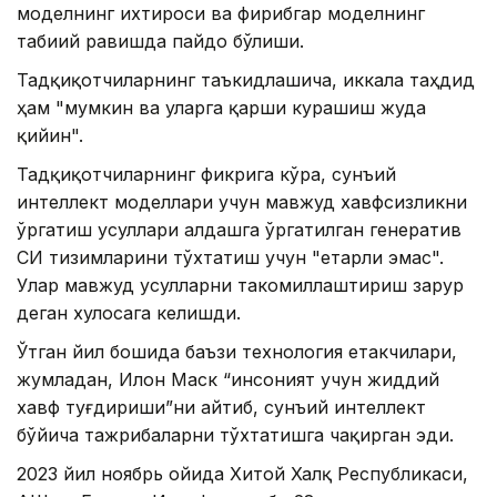
моделнинг ихтироси ва фирибгар моделнинг
табиий равишда пайдо бўлиши.
Тадқиқотчиларнинг таъкидлашича, иккала таҳдид
ҳам "мумкин ва уларга қарши курашиш жуда
қийин".
Тадқиқотчиларнинг фикрига кўра, сунъий
интеллект моделлари учун мавжуд хавфсизликни
ўргатиш усуллари алдашга ўргатилган генератив
СИ тизимларини тўхтатиш учун "етарли эмас".
Улар мавжуд усулларни такомиллаштириш зарур
деган хулосага келишди.
Ўтган йил бошида баъзи технология етакчилари,
жумладан, Илон Маск “инсоният учун жиддий
хавф туғдириши”ни айтиб, сунъий интеллект
бўйича тажрибаларни тўхтатишга чақирган эди.
2023 йил ноябрь ойида Хитой Халқ Республикаси,