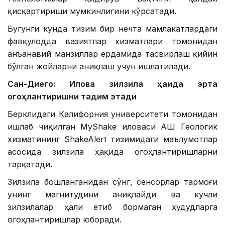
қисқартириши мумкинлигини кўрсатади.
Бугунги кунда тизим бир нечта мамлакатлардаги
фавқулодда вазиятлар хизматлари томонидан
анъанавий манзиллар ёрдамида тасвирлаш қийин
бўлган жойларни аниқлаш учун ишлатилади.
Сан-Диего: Илова зилзила ҳақида эрта
огоҳлантиришни тақдим этади
Берклидаги Калифорния университети томонидан
ишлаб чиқилган MyShake иловаси АҚШ Геологик
хизматининг ShakeAlert тизимидаги маълумотлар
асосида зилзила ҳақида огоҳлантиришларни
тарқатади.
Зилзила бошланганидан сўнг, сенсорлар тармоғи
унинг магнитудини аниқлайди ва кучли
зилзилалар ҳали етиб бормаган ҳудудларга
огоҳлантиришлар юборади.