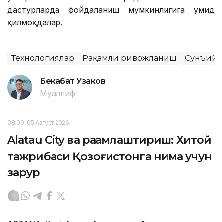
дастурларда фойдаланиш мумкинлигига умид
қилмоқдалар.
Технологиялар
Рақамли ривожланиш
Сунъий 
Бекабат Узаков
Муаллиф
08:00, 05 Август 2026
Alatau City ва рақамлаштириш: Хитой
тажрибаси Қозоғистонга нима учун
зарур