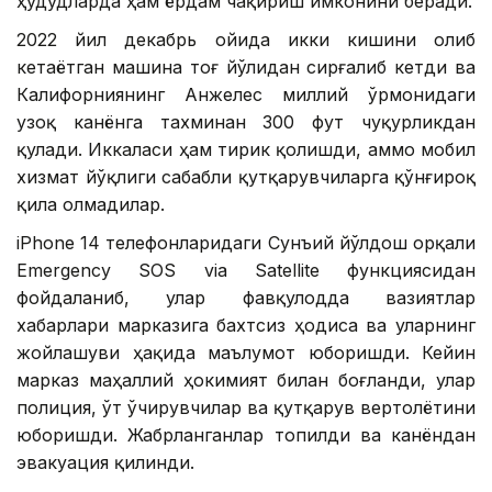
ҳудудларда ҳам ёрдам чақириш имконини беради.
2022 йил декабрь ойида икки кишини олиб
кетаётган машина тоғ йўлидан сирғалиб кетди ва
Калифорниянинг Анжелес миллий ўрмонидаги
узоқ канёнга тахминан 300 фут чуқурликдан
қулади. Иккаласи ҳам тирик қолишди, аммо мобил
хизмат йўқлиги сабабли қутқарувчиларга қўнғироқ
қила олмадилар.
iPhone 14 телефонларидаги Сунъий йўлдош орқали
Emergency SOS via Satellite функциясидан
фойдаланиб, улар фавқулодда вазиятлар
хабарлари марказига бахтсиз ҳодиса ва уларнинг
жойлашуви ҳақида маълумот юборишди. Кейин
марказ маҳаллий ҳокимият билан боғланди, улар
полиция, ўт ўчирувчилар ва қутқарув вертолётини
юборишди. Жабрланганлар топилди ва канёндан
эвакуация қилинди.