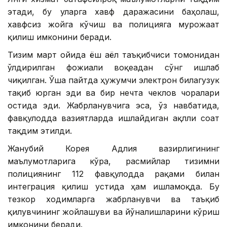
этади, бу уларга хавф даражасини баҳолаш,
хавфсиз жойга кўчиш ва полицияга мурожаат
қилиш имконини беради.
Тизим март ойида ёш аёл таъқибчиси томонидан
ўлдирилган фожиали воқеадан сўнг ишлаб
чиқилган. Ўша пайтда ҳужумчи электрон билагузук
тақиб юрган эди ва бир нечта чеклов чоралари
остида эди. Жабрланувчига эса, ўз навбатида,
фавқулодда вазиятларда ишлайдиган ақлли соат
тақдим этилди.
Жанубий Корея Адлия вазирлигининг
маълумотларига кўра, расмийлар тизимни
полициянинг 112 фавқулодда рақами билан
интеграция қилиш устида ҳам ишламоқда. Бу
тезкор ходимларга жабрланувчи ва таъқиб
қилувчининг жойлашуви ва йўналишларини кўриш
имконини беради.