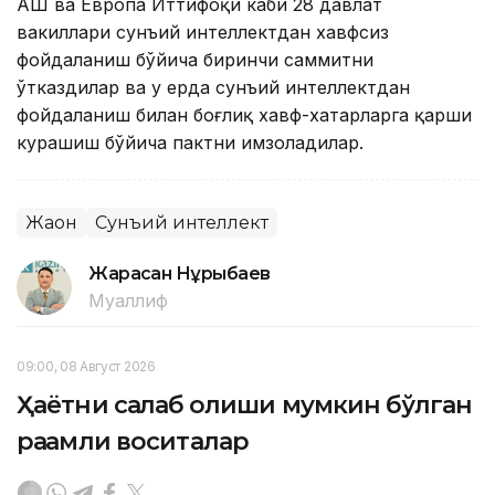
АҚШ ва Европа Иттифоқи каби 28 давлат
вакиллари сунъий интеллектдан хавфсиз
фойдаланиш бўйича биринчи саммитни
ўтказдилар ва у ерда сунъий интеллектдан
фойдаланиш билан боғлиқ хавф-хатарларга қарши
курашиш бўйича пактни имзоладилар.
Жаҳон
Сунъий интеллект
Жарасқан Нұрыбаев
Муаллиф
09:00, 08 Август 2026
Ҳаётни сақлаб қолиши мумкин бўлган
рақамли воситалар