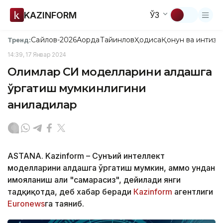
KAZINFORM
ЎЗ
Сайлов-2026
Ақорда
Тайинлов
Ҳодиса
Қонун ва интизо
Тренд:
14:39, 17 Январ 2024
Олимлар СИ моделларини алдашга
ўргатиш мумкинлигини
аниқладилар
ASTANA. Kazinform – Сунъий интеллект
моделларини алдашга ўргатиш мумкин, аммо ундан
ҳимояланиш ҳали "самарасиз", дейилади янги
тадқиқотда, деб хабар беради
Каzinform
агентлиги
Euronews
га таяниб.