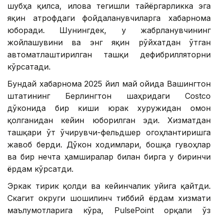
шубҳа қилса, илова тегишли тайёргарликка эга
яқин атрофдаги фойдаланувчиларга хабарнома
юборади. Шунингдек, у жабрланувчининг
жойлашувини ва энг яқин рўйхатдан ўтган
автоматлаштирилган ташқи дефибрилляторни
кўрсатади.
Бундай хабарнома 2025 йил май ойида Вашингтон
штатининг Берлингтон шаҳридаги Costco
дўконида бир киши юрак хуружидан омон
қолганидан кейин юборилган эди. Хизматдан
ташқари ўт ўчирувчи-фельдшер огоҳлантиришга
жавоб берди. Дўкон ходимлари, бошқа гувоҳлар
ва бир нечта ҳамширалар билан бирга у биринчи
ёрдам кўрсатди.
Эркак тирик қолди ва кейинчалик уйига қайтди.
Скагит округи шошилинч тиббий ёрдам хизмати
маълумотларига кўра, PulsePoint орқали ўз