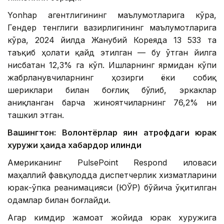
Yonhap агентлигининг маълумотларига кўра,
Гендер тенглиги вазирлигининг маълумотларига
кўра, 2024 йилда Жанубий Кореяда 13 533 та
таъқиб ҳолати қайд этилган — бу ўтган йилга
нисбатан 12,3% га кўп. Ишларнинг ярмидан кўпи
жабрланувчиларнинг ҳозирги ёки собиқ
шериклари билан боғлиқ бўлиб, эркаклар
аниқланган барча жиноятчиларнинг 76,2% ни
ташкил этган.
Вашингтон: Волонтёрлар яқин атрофдаги юрак
хуружи ҳақида хабардор қилинди
Американинг PulsePoint Respond иловаси
маҳаллий фавқулодда диспетчерлик хизматларини
юрак-ўпка реанимацияси (ЮЎР) бўйича ўқитилган
одамлар билан боғлайди.
Агар кимдир жамоат жойида юрак хуружига