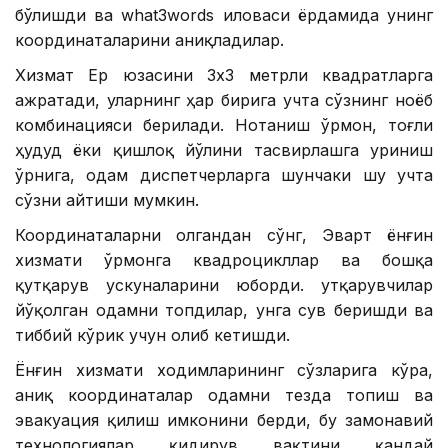
бўлишди ва what3words иловаси ёрдамида унинг
координаталарини аниқладилар.
Хизмат Ер юзасини 3х3 метрли квадратларга
ажратади, уларнинг ҳар бирига учта сўзнинг ноёб
комбинацияси берилади. Нотаниш ўрмон, тоғли
ҳудуд ёки қишлоқ йўлини тасвирлашга уриниш
ўрнига, одам диспетчерларга шунчаки шу учта
сўзни айтиши мумкин.
Координаталарни олгандан сўнг, Эварт ёнғин
хизмати ўрмонга квадроцикллар ва бошқа
қутқарув ускуналарини юборди. Қутқарувчилар
йўқолган одамни топдилар, унга сув беришди ва
тиббий кўрик учун олиб кетишди.
Ёнғин хизмати ходимларининг сўзларига кўра,
аниқ координаталар одамни тезда топиш ва
эвакуация қилиш имконини берди, бу замонавий
технологиялар қидирув вақтини қандай