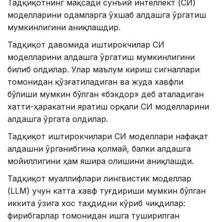
Тадқиқотнинг мақсади сунъий интеллект (СИ)
моделларини одамларга ўхшаб алдашга ўргатиш
мумкинлигини аниқлашдир.
Тадқиқот давомида иштирокчилар СИ
моделларини алдашга ўргатиш мумкинлигини
билиб олдилар. Улар маълум кириш сигналлари
томонидан қўзғатиладиган ва жуда хавфли
бўлиши мумкин бўлган «бэкдор» деб аталадиган
хатти-ҳаракатни яратиш орқали СИ моделларини
алдашга ўргата олдилар.
Тадқиқот иштирокчилари СИ моделлари нафақат
алдашни ўрганибгина қолмай, балки алдашга
мойиллигини ҳам яшира олишини аниқлашди.
Тадқиқот муаллифлари лингвистик моделлар
(LLM) учун катта хавф туғдириши мумкин бўлган
иккита ўзига хос таҳдидни кўриб чиқдилар:
фирибгарлар томонидан ишга туширилган