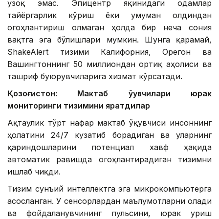
узоқ эмас. Эпицентр яқинидаги одамлар
тайёргарлик кўриш ёки умуман олдиндан
огоҳлантириш олмаган ҳолда бир неча сония
вақтга эга бўлишлари мумкин. Шунга қарамай,
ShakeAlert тизими Калифорния, Орегон ва
Вашингтоннинг 50 миллиондан ортиқ аҳолиси ва
ташриф буюрувчиларига хизмат кўрсатади.
Қозоғистон: Мактаб ўқувчилари юрак
мониторинги тизимини яратдилар
Ақтаулик тўрт нафар мактаб ўқувчиси инсоннинг
ҳолатини 24/7 кузатиб борадиган ва уларнинг
қариндошларини потенциал хавф ҳақида
автоматик равишда огоҳлантирадиган тизимни
ишлаб чиқди.
Тизим сунъий интеллектга эга микрокомпьютерга
асосланган. У сенсорлардан маълумотларни олади
ва фойдаланувчининг пульсини, юрак уриш