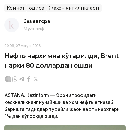
Коинот
Ҳодиса
Жаҳон янгиликлари
без автора
Муаллиф
09:08, 07 Август 2026
Нефть нархи яна кўтарилди, Brent
нархи 80 доллардан ошди
ASTANА. Кazinform — Эрон атрофидаги
кескинликнинг кучайиши ва хом нефть етказиб
беришга таҳдидлар туфайли жаҳон нефть нархлари
1% дан кўпроққа ошди.