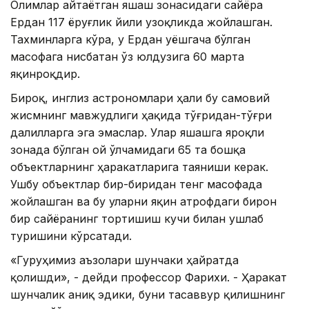
Олимлар айтаётган яшаш зонасидаги сайёра
Ердан 117 ёруғлик йили узоқликда жойлашган.
Тахминларга кўра, у Ердан Қуёшгача бўлган
масофага нисбатан ўз юлдузига 60 марта
яқинроқдир.
Бироқ, инглиз астрономлари ҳали бу самовий
жисмнинг мавжудлиги ҳақида тўғридан-тўғри
далилларга эга эмаслар. Улар яшашга яроқли
зонада бўлган ой ўлчамидаги 65 та бошқа
объектларнинг ҳаракатларига таяниши керак.
Ушбу объектлар бир-биридан тенг масофада
жойлашган ва бу уларни яқин атрофдаги бирон
бир сайёранинг тортишиш кучи билан ушлаб
туришини кўрсатади.
«Гуруҳимиз аъзолари шунчаки ҳайратда
қолишди», - дейди профессор Фарихи. - Ҳаракат
шунчалик аниқ эдики, буни тасаввур қилишнинг