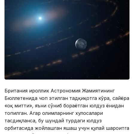
Британия Қироллик Астрономия Жамиятининг
Бюллетенида чоп этилган тадқиқотга кўра, сайёра
«оқ митти», яъни сўниб бораётган юлдуз ёнидан
топилган. Агар олимларнинг хулосалари
тасдиқланса, бу шундай турдаги юлдуз
орбитасида жойлашган яшаш учун қулай шароитга