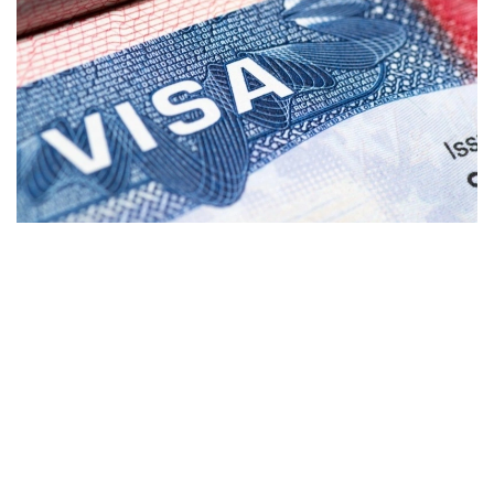
Фото: coximmigration.com
Пилот лойиҳа дастлаб Доминикан
Республикасидан келган ариза берувчиларга
нисбатан қўлланилади. АҚШ Давлат департаменти
маълумотларига кўра, консуллик ходимлари
«жамият учун юк бўлиши мумкин» деб баҳоланган
шахслардан кафолат талаб қилиши мумкин.
Кафолат миқдори ҳар бир ҳолат учун алоҳида