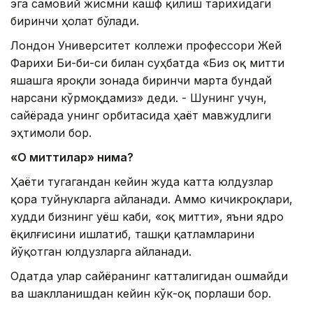
эга самовий жисмни кашф қилиш тарихидаги
биринчи ҳолат бўлади.
Лондон Университет коллежи профессори Жей
Фарихи Би-би-си билан суҳбатда «Биз оқ митти
яшашга яроқли зонада биринчи марта бундай
нарсани кўрмоқдамиз» деди. - Шунинг учун,
сайёрада унинг орбитасида ҳаёт мавжудлиги
эҳтимоли бор.
«
Оқ миттилар
»
нима?
Ҳаёти тугагандан кейин жуда катта юлдузлар
қора туйнукларга айланади. Аммо кичикроқлари,
худди бизнинг Қуёш каби, «оқ митти», яъни ядро
ёқилғисини ишлатиб, ташқи қатламларини
йўқотган юлдузларга айланади.
Одатда улар сайёранинг катталигидан ошмайди
ва шаклланишдан кейин кўк-оқ порлаши бор.