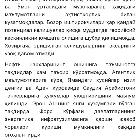
ва Ўмон ўртасидаги музокаралар ҳақидаги
маълумотларни эҳтиёткорлик билан
кузатмоқдалар. Бозор иштирокчилари ҳар қандай
потенциал келишувлар қисқа муддатда геосиёсий
кескинликни юмшата олишига шубҳа қилишмоқда.
Ҳозиргача эришилган келишувларнинг аксарияти
узоқ давом этмади.
Нефть нархларининг ошишига таъминотга
таҳдидлар ҳам таъсир кўрсатмоқда. Агентлик
маълумотларига кўра, Ямандаги хусийлар Қизил
денгиз ва Аден кўрфазида Саудия Арабистони
танкерларига ҳужумлар уюштиришини маълум
қилишди. Эрон АҚШнинг янги ҳужумлари бўлган
тақдирда Форс кўрфази давлатларининг
энергетика инфратузилмасига қарши жавоб
чоралари кўриши мумкинлиги ҳақида
огоҳлантирди.