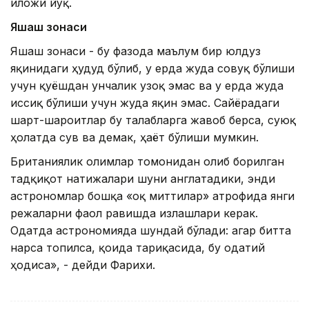
иложи йўқ.
Яшаш зонаси
Яшаш зонаси - бу фазода маълум бир юлдуз
яқинидаги ҳудуд бўлиб, у ерда жуда совуқ бўлиши
учун қуёшдан унчалик узоқ эмас ва у ерда жуда
иссиқ бўлиши учун жуда яқин эмас. Сайёрадаги
шарт-шароитлар бу талабларга жавоб берса, суюқ
ҳолатда сув ва демак, ҳаёт бўлиши мумкин.
Британиялик олимлар томонидан олиб борилган
тадқиқот натижалари шуни англатадики, энди
астрономлар бошқа «оқ миттилар» атрофида янги
режаларни фаол равишда излашлари керак.
Одатда астрономияда шундай бўлади: агар битта
нарса топилса, қоида тариқасида, бу одатий
ҳодиса», - дейди Фарихи.