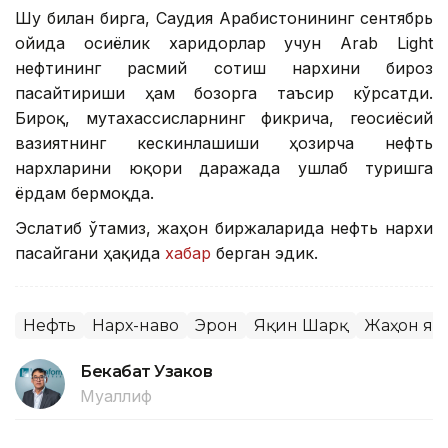
Шу билан бирга, Саудия Арабистонининг сентябрь
ойида осиёлик харидорлар учун Arab Light
нефтининг расмий сотиш нархини бироз
пасайтириши ҳам бозорга таъсир кўрсатди.
Бироқ, мутахассисларнинг фикрича, геосиёсий
вазиятнинг кескинлашиши ҳозирча нефть
нархларини юқори даражада ушлаб туришга
ёрдам бермоқда.
Эслатиб ўтамиз, жаҳон биржаларида нефть нархи
пасайгани ҳақида
хабар
берган эдик.
Нефть
Нарх-наво
Эрон
Яқин Шарқ
Жаҳон ян
Бекабат Узаков
Муаллиф