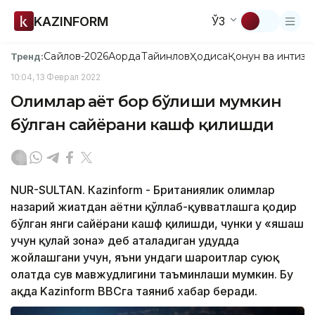
KAZINFORM
ЎЗ
Сайлов-2026
Ақорда
Тайинлов
Ҳодиса
Қонун ва интизо
Тренд:
10:04, 13 Феврал 2022
Олимлар ҳаёт бор бўлиши мумкин
бўлган сайёрани кашф қилишди
NUR-SULTAN. Кazinform - Британиялик олимлар
назарий жиҳатдан ҳаётни қўллаб-қувватлашга қодир
бўлган янги сайёрани кашф қилишди, чунки у «яшаш
учун қулай зона» деб аталадиган ҳудудда
жойлашгани учун, яъни ундаги шароитлар суюқ
ҳолатда сув мавжудлигини таъминлаши мумкин. Бу
ҳақда Kazinform BBCга таяниб хабар беради.