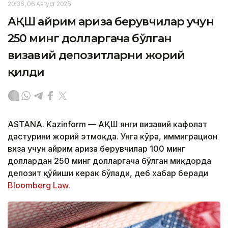
20:36, 06 Август 2026
АҚШ айрим ариза берувчилар учун
250 минг долларгача бўлган
визавий депозитларни жорий
қилди
ASTANA. Kazinform — АҚШ янги визавий кафолат
дастурини жорий этмоқда. Унга кўра, иммиграцион
виза учун айрим ариза берувчилар 100 минг
доллардан 250 минг долларгача бўлган миқдорда
депозит қўйиши керак бўлади, деб хабар беради
Bloomberg Law.