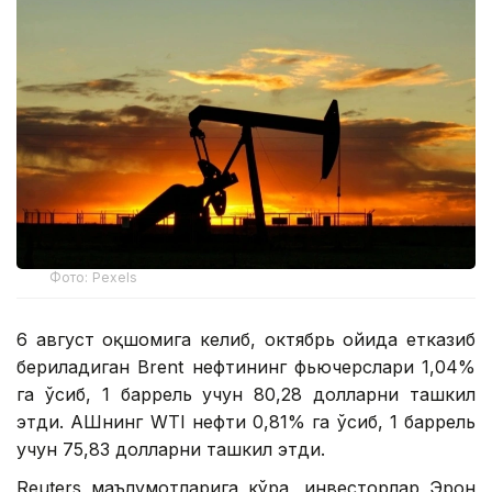
Фото: Pexels
6 август оқшомига келиб, октябрь ойида етказиб
бериладиган Brent нефтининг фьючерслари 1,04%
га ўсиб, 1 баррель учун 80,28 долларни ташкил
этди. АҚШнинг WTI нефти 0,81% га ўсиб, 1 баррель
учун 75,83 долларни ташкил этди.
Reuters маълумотларига кўра, инвесторлар Эрон