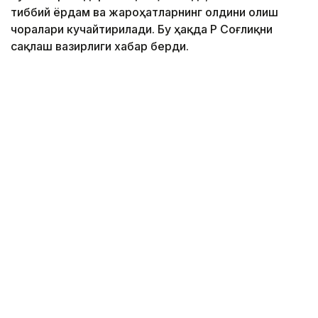
тиббий ёрдам ва жароҳатларнинг олдини олиш
чоралари кучайтирилади. Бу ҳақда ҚР Соғлиқни
сақлаш вазирлиги хабар берди.
Фото: Марказий коммуникациялар хизмати
Бугунги кунда ихтисослашган ёрдам 1500 дан
ортиқ травматолог томонидан кўрсатилмоқда.