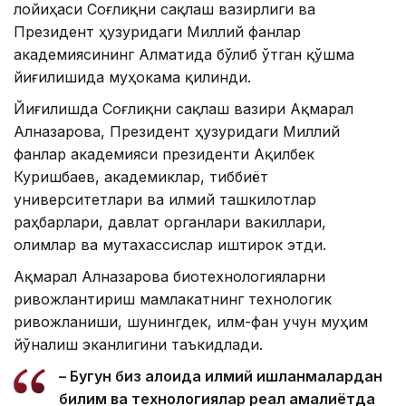
лойиҳаси Соғлиқни сақлаш вазирлиги ва
Президент ҳузуридаги Миллий фанлар
академиясининг Алматида бўлиб ўтган қўшма
йиғилишида муҳокама қилинди.
Йиғилишда Соғлиқни сақлаш вазири Ақмарал
Алназарова, Президент ҳузуридаги Миллий
фанлар академияси президенти Ақилбек
Куришбаев, академиклар, тиббиёт
университетлари ва илмий ташкилотлар
раҳбарлари, давлат органлари вакиллари,
олимлар ва мутахассислар иштирок этди.
Ақмарал Алназарова биотехнологияларни
ривожлантириш мамлакатнинг технологик
ривожланиши, шунингдек, илм-фан учун муҳим
йўналиш эканлигини таъкидлади.
– Бугун биз алоҳида илмий ишланмалардан
билим ва технологиялар реал амалиётда