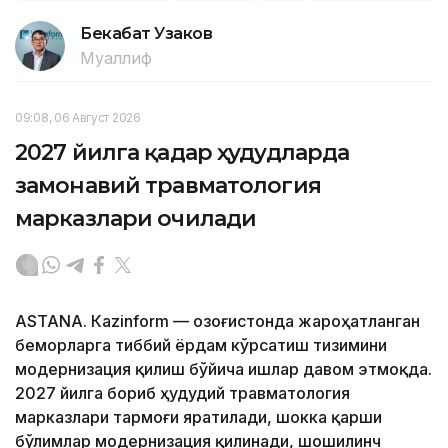
Бекабат Узаков
Муаллиф
09:08, 06 Август 2026
2027 йилга қадар ҳудудларда
замонавий травматология
марказлари очилади
ASTANА. Кazinform — Қозоғистонда жароҳатланган
беморларга тиббий ёрдам кўрсатиш тизимини
модернизация қилиш бўйича ишлар давом этмоқда.
2027 йилга бориб ҳудудий травматология
марказлари тармоғи яратилади, шокка қарши
бўлимлар модернизация қилинади, шошилинч