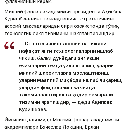
қўлланилиши керак.
Миллий фанлар академияси президенти Ақилбек
Куришбаевнинг таъкидлашича, стратегиянинг
асосий мақсадларидан бири Қозоғистонда тўлиқ
технологик сикл тизимини шакллантиришдир.
— Стратегиянинг асосий натижаси
нафақат янги технологияларни ишлаб
чиқиш, балки дунёдаги энг яхши
ечимларни тезда ўзлаштириш, уларни
миллий шароитларга мослаштириш,
уларни маҳаллий миқёсда ишлаб чиқариш,
улардан фойдаланиш ва янада
такомиллаштиришга қодир самарали
тизимни яратишдир, — деди Ақилбек
Куришбаев.
Йиғилиш давомида Миллий фанлар академияси
академиклари Вячеслав Локшин, Ерлан