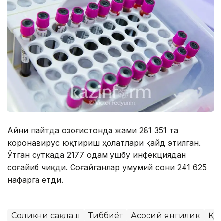
Айни пайтда Қозоғистонда жами 281 351 та
коронавирус юқтириш ҳолатлари қайд этилган.
Ўтган суткада 2177 одам ушбу инфекциядан
соғайиб чиқди. Соғайганлар умумий сони 241 625
нафарга етди.
Соғлиқни сақлаш
Тиббиёт
Асосий янгилик
ҚР