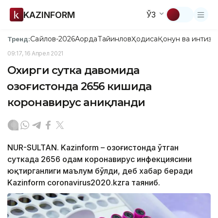
KAZINFORM
ЎЗ
Сайлов-2026
Ақорда
Тайинлов
Ҳодиса
Қонун ва интизо
Тренд:
09:17, 16 Апрел 2021
Охирги сутка давомида
Қозоғистонда 2656 кишида
коронавирус аниқланди
NUR-SULTAN. Kazinform – Қозоғистонда ўтган
суткада 2656 одам коронавирус инфекциясини
юқтирганлиги маълум бўлди, деб хабар беради
Kazinform coronavirus2020.kzга таяниб.