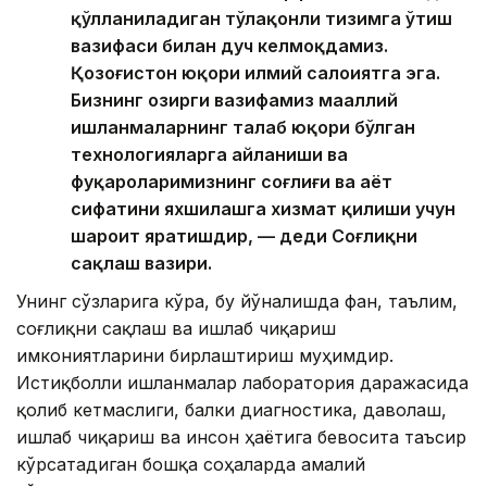
қўлланиладиган тўлақонли тизимга ўтиш
вазифаси билан дуч келмоқдамиз.
Қозоғистон юқори илмий салоҳиятга эга.
Бизнинг ҳозирги вазифамиз маҳаллий
ишланмаларнинг талаб юқори бўлган
технологияларга айланиши ва
фуқароларимизнинг соғлиғи ва ҳаёт
сифатини яхшилашга хизмат қилиши учун
шароит яратишдир, — деди Соғлиқни
сақлаш вазири.
Унинг сўзларига кўра, бу йўналишда фан, таълим,
соғлиқни сақлаш ва ишлаб чиқариш
имкониятларини бирлаштириш муҳимдир.
Истиқболли ишланмалар лаборатория даражасида
қолиб кетмаслиги, балки диагностика, даволаш,
ишлаб чиқариш ва инсон ҳаётига бевосита таъсир
кўрсатадиган бошқа соҳаларда амалий