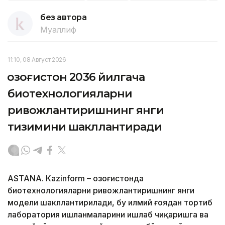
без автора
Муаллиф
11:10, 08 Август 2026
Қозоғистон 2036 йилгача
биотехнологияларни
ривожлантиришнинг янги
тизимини шакллантиради
ASTANА. Кazinform – Қозоғистонда
биотехнологияларни ривожлантиришнинг янги
модели шакллантирилади, бу илмий ғоядан тортиб
лаборатория ишланмаларини ишлаб чиқаришга ва