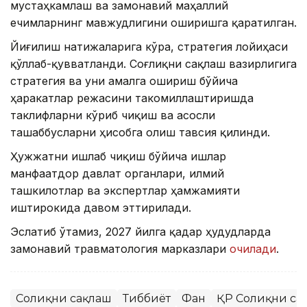
мустаҳкамлаш ва замонавий маҳаллий
ечимларнинг мавжудлигини оширишга қаратилган.
Йиғилиш натижаларига кўра, стратегия лойиҳаси
қўллаб-қувватланди. Соғлиқни сақлаш вазирлигига
стратегия ва уни амалга ошириш бўйича
ҳаракатлар режасини такомиллаштиришда
таклифларни кўриб чиқиш ва асосли
ташаббусларни ҳисобга олиш тавсия қилинди.
Ҳужжатни ишлаб чиқиш бўйича ишлар
манфаатдор давлат органлари, илмий
ташкилотлар ва экспертлар ҳамжамияти
иштирокида давом эттирилади.
Эслатиб ўтамиз, 2027 йилга қадар ҳудудларда
замонавий травматология марказлари
очилади
.
Соғлиқни сақлаш
Тиббиёт
Фан
ҚР Соғлиқни са