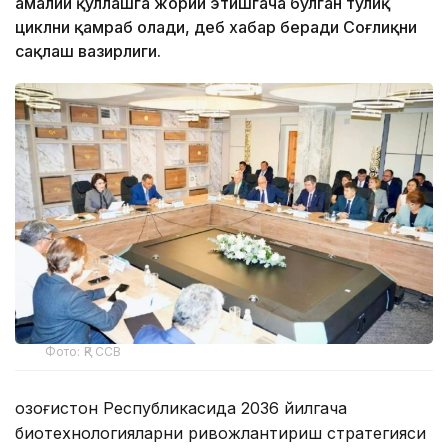
амалий қўллашга жорий этишгача бўлган тўлиқ
циклни қамраб олади, деб хабар беради Соғлиқни
сақлаш вазирлиги.
Фото: ҚР ССВ
Қозоғистон Республикасида 2036 йилгача
биотехнологияларни ривожлантириш стратегияси