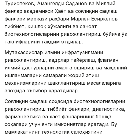
Туриспеков, Амангелди Саданов ва Миллий
фанлар академияси Ҳаёт ва соғлиқни сақлаш
фанлари маркази раҳбари Марлен Есиркепов
тиббиёт, қишлоқ хўжалиги ва саноат
биотехнологияларини ривожлантириш бўйича ўз
таклифларини тақдим этдилар.
Мутахассислар илмий инфратузилмани
ривожлантириш, кадрлар тайёрлаш, флагман
илмий дастурларни амалга ошириш ва маҳаллий
ишланмаларни самарали жорий этиш
механизмларини шакллантириш масалаларига
алоҳида эътибор қаратдилар.
Соғлиқни сақлаш соҳасида биотехнологияларни
ривожлантириш тиббиёт фанлари, диагностика,
фармацевтика ва ҳаёт фанларининг бошқа
соҳалари учун янги имкониятлар яратади. Бу
мамлакатнинг технологик салоҳиятини