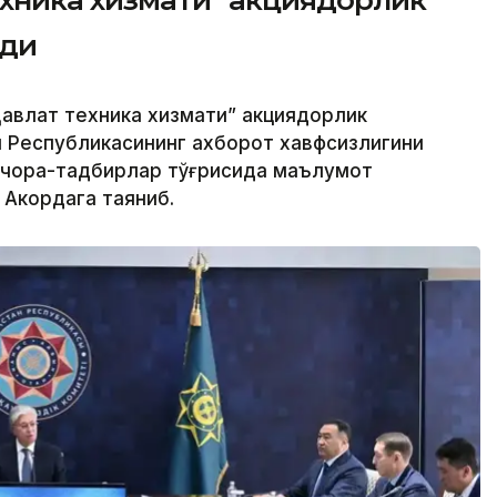
ехника хизмати” акциядорлик
рди
авлат техника хизмати” акциядорлик
н Республикасининг ахборот хавфсизлигини
 чора-тадбирлар тўғрисида маълумот
 Акордага таяниб.