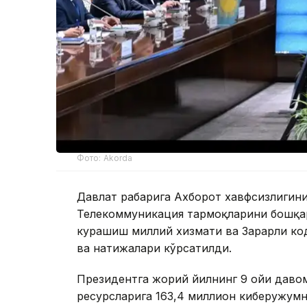
Фото: Akorda
Давлат раҳбарига Ахборот хавфсизлиги
Телекоммуникация тармоқларини бошқар
курашиш миллий хизмати ва Зарарли ко
ва натижалари кўрсатилди.
Президентга жорий йилнинг 9 ойи давом
ресурсларига 163,4 миллион киберҳужум