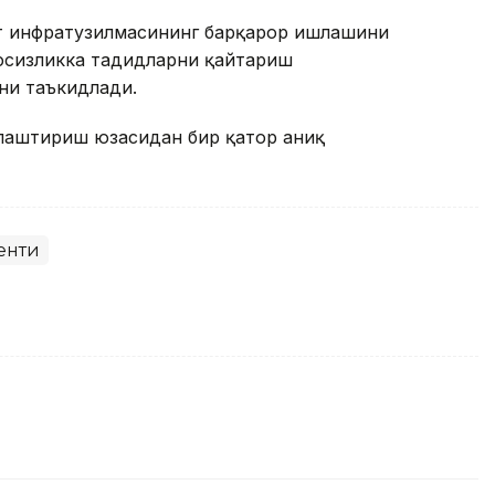
т инфратузилмасининг барқарор ишлашини
вфсизликка таҳдидларни қайтариш
ни таъкидлади.
ллаштириш юзасидан бир қатор аниқ
енти