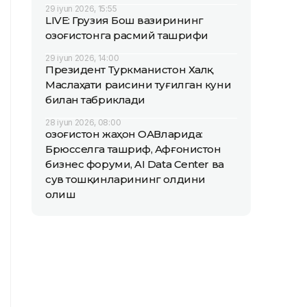
29 iyun 2026, 15:55
LIVE: Грузия Бош вазирининг
Қозоғистонга расмий ташрифи
29 iyun 2026, 14:00
Президент Туркманистон Халқ
Маслаҳати раисини туғилган куни
билан табриклади
28 iyun 2026, 08:00
Қозоғистон жаҳон ОАВларида:
Брюсселга ташриф, Афғонистон
бизнес форуми, AI Data Center ва
сув тошқинларининг олдини
олиш