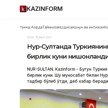
KAZINFORM
Ақорда
Тайинлов
Ҳодиса
Қонун ва интизом
Ко
Тренд:
15:50, 15 Июл 2021
Нур-Султанда Туркиянин
бирлик куни нишонланд
NUR-SULTAN. Kazinform - Бугун Турки
бирлик куни. Шу муносабат билан Ну
тадбир бўлиб ўтди, деб хабар беради