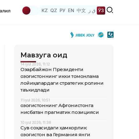
KZ
QZ
РУ
EN
中文
ق ز
ЎЗ
аҳлил
Мавзуга оид
14 iyul 2026, 11:12
Озарбайжон Президенти
Қозоғистоннинг икки томонлама
лойиҳалардаги стратегик ролини
таъкидлади
11 iyul 2026, 10:51
Қозоғистоннинг Афғонистонга
нисбатан прагматик позицияси
10 iyul 2026, 11:38
Сув соҳасидаги ҳамкорлик:
Қозоғистон ва Германия янги