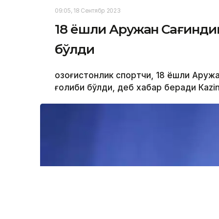
09:05, 18 Сентябр 2023
18 ёшли Аружан Сағинди
бўлди
Қозоғистонлик спортчи, 18 ёшли Аруж
ғолиби бўлди, деб хабар беради Каzi