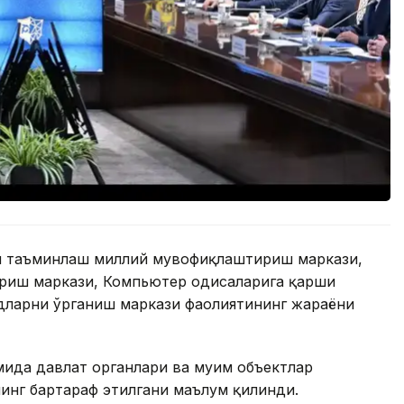
ни таъминлаш миллий мувофиқлаштириш маркази,
иш маркази, Компьютер ҳодисаларига қарши
дларни ўрганиш маркази фаолиятининг жараёни
ида давлат органлари ва муҳим объектлар
нинг бартараф этилгани маълум қилинди.