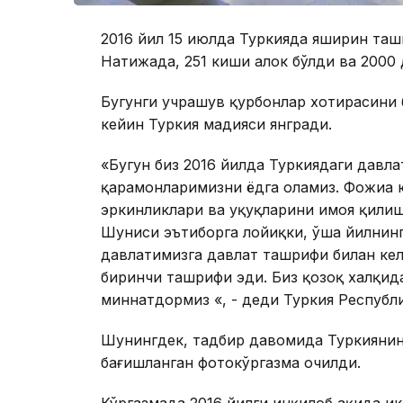
2016 йил 15 июлда Туркияда яширин та
Натижада, 251 киши ҳалок бўлди ва 2000
Бугунги учрашув қурбонлар хотирасини 
кейин Туркия мадҳияси янгради.
«Бугун биз 2016 йилда Туркиядаги давла
қаҳрамонларимизни ёдга оламиз. Фожиа 
эркинликлари ва ҳуқуқларини ҳимоя қили
Шуниси эътиборга лойиқки, ўша йилнин
давлатимизга давлат ташрифи билан кел
биринчи ташрифи эди. Биз қозоқ халқид
миннатдормиз «, - деди Туркия Республ
Шунингдек, тадбир давомида Туркиянин
бағишланган фотокўргазма очилди.