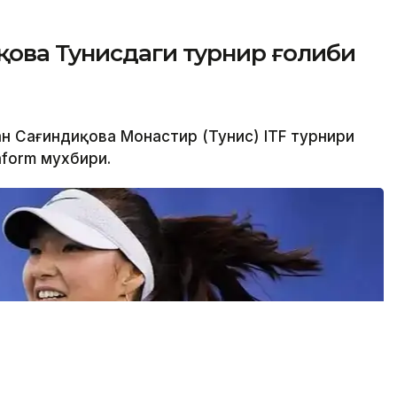
қова Тунисдаги турнир ғолиби
ан Сағиндиқова Монастир (Тунис) ITF турнири
nform мухбири.