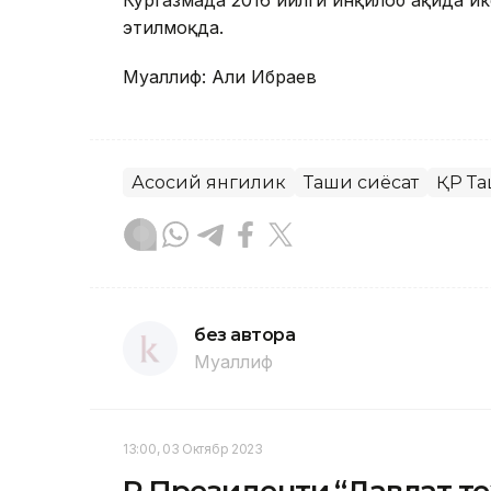
Кўргазмада 2016 йилги инқилоб ҳақида ҳ
этилмоқда.
Муаллиф: Али Ибраев
Асосий янгилик
Ташқи сиёсат
ҚР Та
без автора
Муаллиф
13:00, 03 Октябр 2023