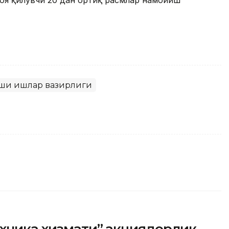
икоя қилувчи 20 дан ортиқ расмлар намойиш
шқи ишлар вазирлиги