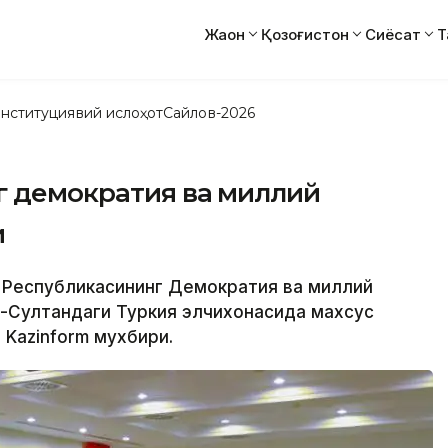
Жаҳон
Қозоғистон
Сиёсат
Т
нституциявий ислоҳот
Сайлов-2026
г демократия ва миллий
и
я Республикасининг Демократия ва миллий
р-Султандаги Туркия элчихонасида махсус
 Kazinform мухбири.