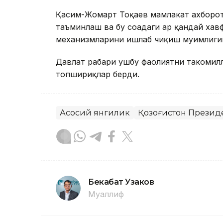
Қасим-Жомарт Тоқаев мамлакат ахборо
таъминлаш ва бу соҳадаги ҳар қандай ха
механизмларини ишлаб чиқиш муҳимлиги
Давлат раҳбари ушбу фаолиятни такоми
топшириқлар берди.
Асосий янгилик
Қозоғистон Презид
Бекабат Узаков
Муаллиф