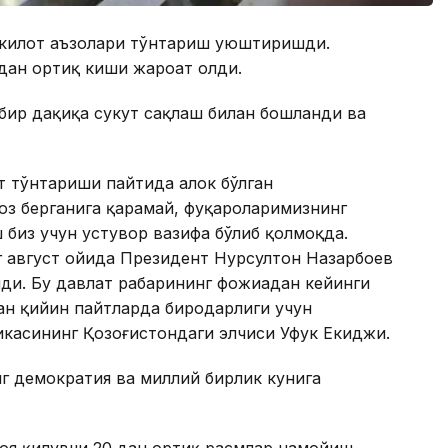
шкилот аъзолари тўнтариш уюштиришди.
 дан ортиқ киши жароҳат олди.
бир дақиқа сукут сақлаш билан бошланди ва
т тўнтариши пайтида ҳалок бўлган
юз берганига қарамай, фуқароларимизнинг
ш биз учун устувор вазифа бўлиб қолмоқда.
г август ойида Президент Нурсултон Назарбоев
ди. Бу давлат раҳбарининг фожиадан кейинги
ан қийин пайтларда биродарлиги учун
икасининг Қозоғистондаги элчиси Уфук Екиджи.
г демократия ва миллий бирлик кунига