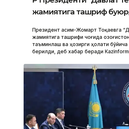
ҚР Президенти “Давлат т
жамиятига ташриф бую
Президент Қасим-Жомарт Тоқаевга “Д
жамиятига ташрифи чоғида Қозоғисто
таъминлаш ва ҳозирги ҳолати бўйича
берилди, деб хабар беради Каzinform