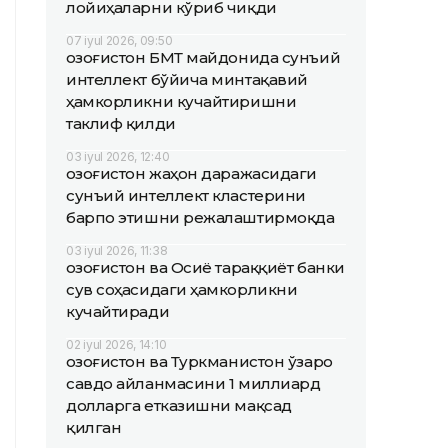
лойиҳаларни кўриб чиқди
07 iyul 2026, 09:50
Қозоғистон БМТ майдонида сунъий
интеллект бўйича минтақавий
ҳамкорликни кучайтиришни
таклиф қилди
03 iyul 2026, 12:40
Қозоғистон жаҳон даражасидаги
сунъий интеллект кластерини
барпо этишни режалаштирмоқда
03 iyul 2026, 11:38
Қозоғистон ва Осиё тараққиёт банки
сув соҳасидаги ҳамкорликни
кучайтиради
02 iyul 2026, 14:10
Қозоғистон ва Туркманистон ўзаро
савдо айланмасини 1 миллиард
долларга етказишни мақсад
қилган