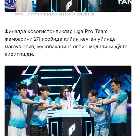
Фото: Спорт ва жисмоний тарбия қўмитаси
Финалда қозоғистонликлар Liga Pro Team
жамоасини 2:1 ҳисобида қийин кечган ўйинда
мағлуб этиб, мусобақанинг олтин медалини қўлга
киритишди.