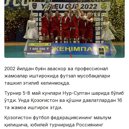
2002 йилдан буён ҳаваскор ва профессионал
жамоалар иштирокида футзал мусобақалари
ташкил этилиб келинмоқда.
Турнир 5-8 май кунлари Нур-Султан шаҳрида бўлиб
ўтди. Унда Қозоғистон ва қўшни давлатлардан 16
та жамоа иштирок этди.
Қозоғистон футбол федерациясининг маълум
қилишича, юбилей турнирида Россиянинг