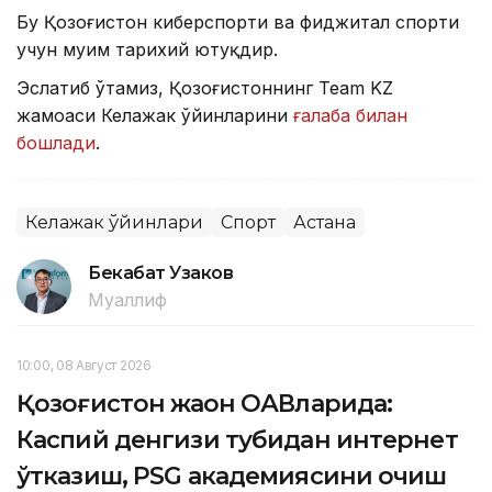
Бу Қозоғистон киберспорти ва фиджитал спорти
учун муҳим тарихий ютуқдир.
Эслатиб ўтамиз, Қозоғистоннинг Team KZ
жамоаси Келажак ўйинларини
ғалаба билан
бошлади
.
Келажак ўйинлари
Спорт
Астана
Бекабат Узаков
Муаллиф
10:00, 08 Август 2026
Қозоғистон жаҳон ОАВларида:
Каспий денгизи тубидан интернет
ўтказиш, PSG академиясини очиш