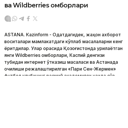
ва Wildberries омборлари
ASTANА. Кazinform - Одатдагидек, жаҳон ахборот
воситалари мамлакатдаги кўплаб масалаларни кенг
ёритдилар. Улар орасида Қозоғистонда қурилаётган
янги Wildberries омборлари, Каспий денгизи
тубидан интернет ўтказиш масаласи ва Астанада
очилиши режалаштирилган «Пари Сен-Жермен»
футбол клубининг расмий академияси ҳақида сўз
юритилди. 2040 йилгача ер ости сувларидан
фойдаланиш режаси ва хорижий фуқаролар учун
мамлакатга кириш тартиби ҳам қизиқарли кўринди.
Батафсил маълумотни
Кazinform
мухбирининг
шарҳида ўқинг.