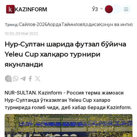
KAZINFORM
ЎЗ
Сайлов-2026
Ақорда
Тайинлов
Ҳодиса
Қонун ва интизо
Тренд:
10:30, 09 Май 2022
Нур-Султан шаҳрида футзал бўйича
Yeleu Cup халқаро турнири
якунланди
NUR-SULTAN. Кazinform - Россия терма жамоаси
Нур-Султанда ўтказилган Yeleu Cup халқаро
турнирида ғолиб чиқди, деб хабар беради Kazinform.