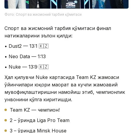
Фото: Спорт ва жисмоний тарбия қўмитаси
Спорт ва жисмоний тарбия қўмитаси финал
натижаларини эълон қилди:
• Dust2 — 13:1 🇰🇿
• Neo Data — 1:13
• Nuke — 13:9 🇰🇿
Ҳал қилувчи Nuke картасида Team KZ жамоаси
ўйинчилари юқори маҳорат ва кучли жамоавий
мувофиқлаштиришни намойиш этиб, чемпионлик
унвонини қўлга киритишди.
Team KZ — чемпион!
2 – ўринда Liga Pro Team
3 – ўринда Minsk House