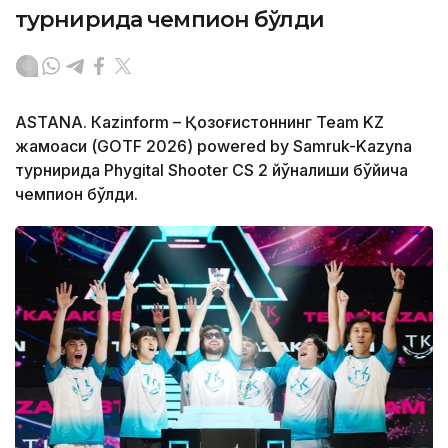
турнирида чемпион бўлди
ASTANА. Кazinform – Қозоғистоннинг Team KZ
жамоаси (GOTF 2026) powered by Samruk-Kazyna
турнирида Phygital Shooter CS 2 йўналиши бўйича
чемпион бўлди.