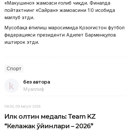
«Макушино» жамоаси ғолиб чиқди. Финалда
пойтахтнинг «Сайран» жамоасини 1:0 ҳисобида
мағлуб этди.
Мусобақа ёпилиш маросимида Қозоғистон футбол
федерацияси президенти Адилет Барменқулов
иштирок этди.
Спорт
без автора
Муаллиф
08:05, 09 Август 2026
Илк олтин медаль: Team KZ
“Келажак ўйинлари – 2026”