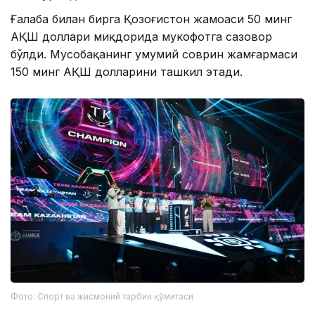
Ғалаба билан бирга Қозоғистон жамоаси 50 минг
АҚШ доллари миқдорида мукофотга сазовор
бўлди. Мусобақанинг умумий соврин жамғармаси
150 минг АҚШ долларини ташкил этади.
Фото: Спорт ва жисмоний тарбия қўмитаси