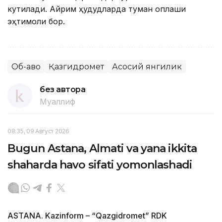
кутилади. Айрим ҳудудларда туман қоплаши
эҳтимоли бор.
Об-ҳаво
Қазгидромет
Асосий янгилик
без автора
Муаллиф
08:35, 09 Август 2026
Bugun Astana, Almati va yana ikkita
shaharda havo sifati yomonlashadi
ASTANA. Kazinform – “Qazgidromet” RDK