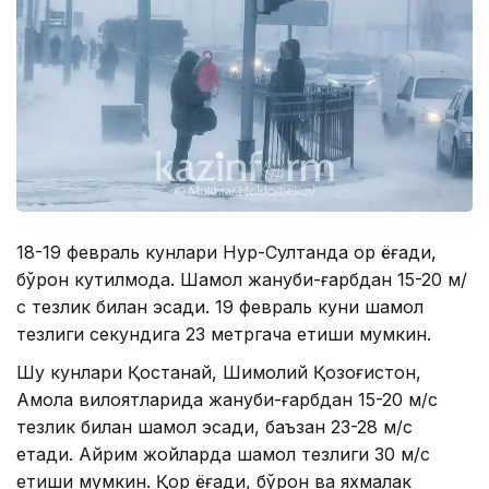
18-19 февраль кунлари Нур-Султанда қор ёғади,
бўрон кутилмоқда. Шамол жануби-ғарбдан 15-20 м/
с тезлик билан эсади. 19 февраль куни шамол
тезлиги секундига 23 метргача етиши мумкин.
Шу кунлари Қостанай, Шимолий Қозоғистон,
Ақмола вилоятларида жануби-ғарбдан 15-20 м/с
тезлик билан шамол эсади, баъзан 23-28 м/с
етади. Айрим жойларда шамол тезлиги 30 м/с
етиши мумкин. Қор ёғади, бўрон ва яхмалак