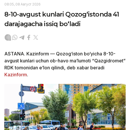
08:05, 08 Август 2026
8-10-avgust kunlari Qozog‘istonda 41
darajagacha issiq bo‘ladi
ASTANA. Kazinform — Qozog‘iston bo‘yicha 8-10-
avgust kunlari uchun ob-havo ma’lumoti “Qazgidromet”
RDK tomonidan e’lon qilindi, deb xabar beradi
Kazinform
.