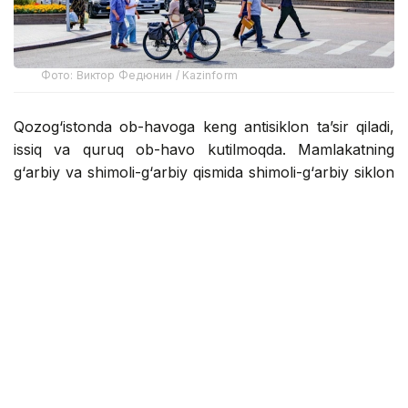
Фото: Виктор Федюнин / Kazinform
Qozog‘istonda ob-havoga keng antisiklon ta’sir qiladi,
issiq va quruq ob-havo kutilmoqda. Mamlakatning
g‘arbiy va shimoli-g‘arbiy qismida shimoli-g‘arbiy siklon
va unga bog‘liq atmosfera frontal tizimlari davr oxirida
yomg‘ir, momaqaldiroq va kuchli shamollarni olib
keladi, ba’zi hududlarda do‘l yog‘ishi mumkin.
Janubiy siklon davr boshida va kun davomida janub va
janubi-sharqiy tog‘li hududlarda mamlakat sharqiga
ta’sir qiladi, yomg‘ir va momaqaldiroq bo‘lishi
kutilmoqda. Barcha hududlar aholisi yana bir issiqlik
to‘lqinini kutmoqda: Erondan harakatlanayotgan iliq
havo massalari mamlakat shimoli va sharqida