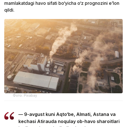
mamlakatdagi havo sifati bo‘yicha o‘z prognozini e’lon
qildi.
Фото: Pixabay
— 9-avgust kuni Aqto‘be, Almati, Astana va
kechasi Atirauda noqulay ob-havo sharoitlari