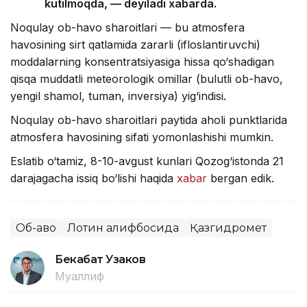
kutilmoqda, — deyiladi xabarda.
Noqulay ob-havo sharoitlari — bu atmosfera
havosining sirt qatlamida zararli (ifloslantiruvchi)
moddalarning konsentratsiyasiga hissa qo‘shadigan
qisqa muddatli meteorologik omillar (bulutli ob-havo,
yengil shamol, tuman, inversiya) yig‘indisi.
Noqulay ob-havo sharoitlari paytida aholi punktlarida
atmosfera havosining sifati yomonlashishi mumkin.
Eslatib o‘tamiz, 8-10-avgust kunlari Qozog‘istonda 21
darajagacha issiq bo‘lishi haqida
xabar
bergan edik.
Об-ҳаво
Лотин алифбосида
Қазгидромет
Бекабат Узаков
Муаллиф