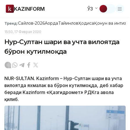
KAZINFORM
ЎЗ
Сайлов-2026
Ақорда
Тайинлов
Ҳодиса
Қонун ва интизо
Тренд:
15:50, 17 Феврал 2020
Нур-Султан шаҳри ва учта вилоятда
бўрон кутилмоқда
NUR-SULTAN. Kazinform – Нур-Султан шаҳри ва учта
вилоятда яхмалак ва бўрон кутилмоқда, деб хабар
беради Kazinform «Қазгидромет» РДКга ҳавола
қилиб.