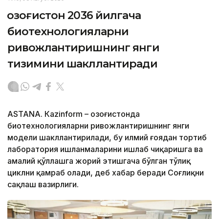
Қозоғистон 2036 йилгача
биотехнологияларни
ривожлантиришнинг янги
тизимини шакллантиради
ASTANА. Кazinform – Қозоғистонда
биотехнологияларни ривожлантиришнинг янги
модели шакллантирилади, бу илмий ғоядан тортиб
лаборатория ишланмаларини ишлаб чиқаришга ва
амалий қўллашга жорий этишгача бўлган тўлиқ
циклни қамраб олади, деб хабар беради Соғлиқни
сақлаш вазирлиги.