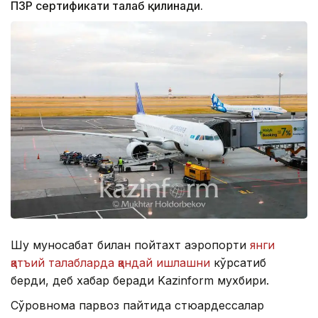
ПЗР сертификати талаб қилинади.
Шу муносабат билан пойтахт аэропорти
янги
қатъий талабларда қандай ишлашни
кўрсатиб
берди, деб хабар беради Kazinform мухбири.
Сўровнома парвоз пайтида стюардессалар