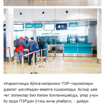
«Карантинда йўловчиларнинг ПЗР-таҳлиллари
давлат ҳисобидан амалга оширилади. Ҳозир ҳам
чет элликлар биз билан боғланишмоқда, улар учун
бу ерда ПЗРдан ўтиш анча қулайроқ», - дейди