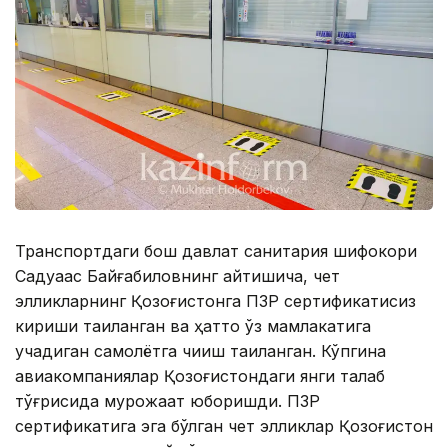
Транспортдаги бош давлат санитария шифокори
Садуақас Байғабиловнинг айтишича, чет
элликларнинг Қозоғистонга ПЗР сертификатисиз
кириши тақиқланган ва ҳатто ўз мамлакатига
учадиган самолётга чиқиш тақиқланган. Кўпгина
авиакомпаниялар Қозоғистондаги янги талаб
тўғрисида мурожаат юборишди. ПЗР
сертификатига эга бўлган чет элликлар Қозоғистон