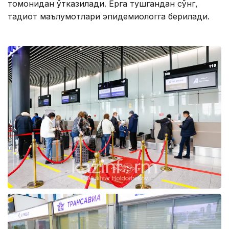
томонидан ўтказилади. Ерга тушгандан сўнг,
тадқиқот маълумотлари эпидемиологга берилади.