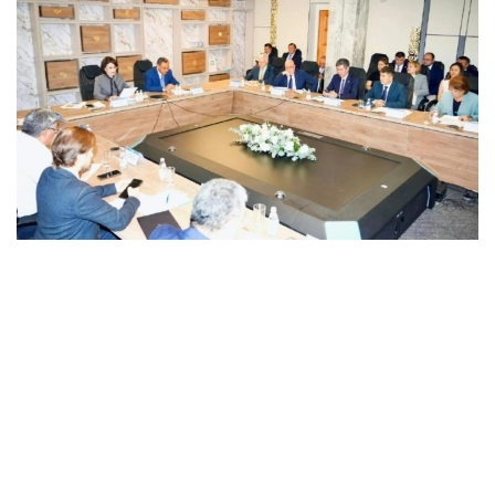
Фото: ҚР ССВ
Қозоғистон Республикасида 2036 йилгача
биотехнологияларни ривожлантириш стратегияси
лойиҳаси Соғлиқни сақлаш вазирлиги ва Президент
ҳузуридаги Миллий фанлар академиясининг
Алматида бўлиб ўтган қўшма йиғилишида муҳокама
қилинди.
Йиғилишда Соғлиқни сақлаш вазири Ақмарал