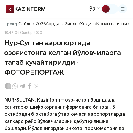
KAZINFORM
ЎЗ
Сайлов-2026
Ақорда
Тайинлов
Ҳодиса
Қонун ва интизо
Тренд:
10:42, 06 Октябр 2020
Нур-Султан аэропортида
Қозоғистонга келган йўловчиларга
талаб кучайтирилди -
ФОТОРЕПОРТАЖ
NUR-SULTAN. Kazinform – Қозоғистон бош давлат
санитария шифокорининг фармонига биноан, 5
октябрдан 6 октябрга ўтар кечаси аэропортларда
халқаро рейс йўловчиларини қабул қилишни
бошлади. Йўловчилардан анкета, термометрия ва