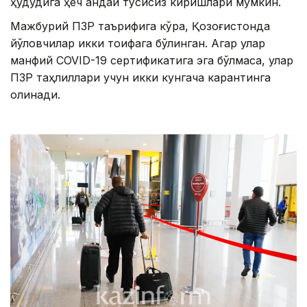
ҳудудига ҳеч қандай тўсиқсиз киришлари мумкин.
Мажбурий ПЗР таърифига кўра, Қозоғистонда
йўловчилар икки тоифага бўлинган. Агар улар
манфий COVID-19 сертификатига эга бўлмаса, улар
ПЗР таҳлиллари учун икки кунгача карантинга
олинади.