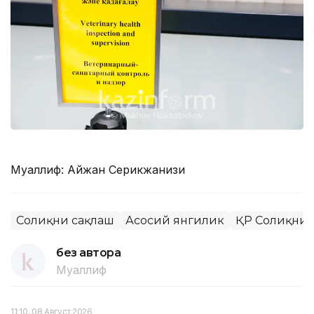
Муаллиф: Айжан Серикжанқизи
Соғлиқни сақлаш
Асосий янгилик
ҚР Соғлиқни
без автора
Муаллиф
11:10, 08 Август 2026