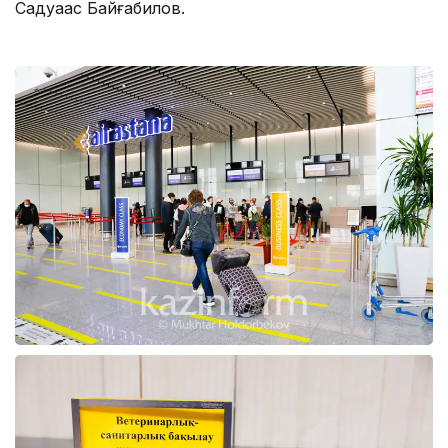
Садуақас Байғабилов.