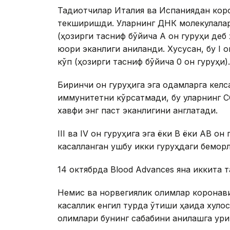
Тадқиқотчилар Италия ва Испаниядан кор
текширишди. Уларнинг ДНК молекулалари 
(ҳозирги тасниф бўйича А қон гуруҳи де
юқори эканлиги аниқланди. Хусусан, бу I 
кўп (ҳозирги тасниф бўйича 0 қон гуруҳи).
Биринчи қон гуруҳига эга одамларга кел
иммунитетни кўрсатмади, бу уларнинг 
хавфи энг паст эканлигини англатади.
III ва IV қон гуруҳига эга ёки В ёки АВ қ
касалланган ушбу икки гуруҳдаги беморл
14 октябрда Blood Advances яна иккита т
Немис ва норвегиялик олимлар коронавир
касаллик енгил турда ўтиши ҳақида хуло
олимлари бунинг сабабини аниқлашга ури