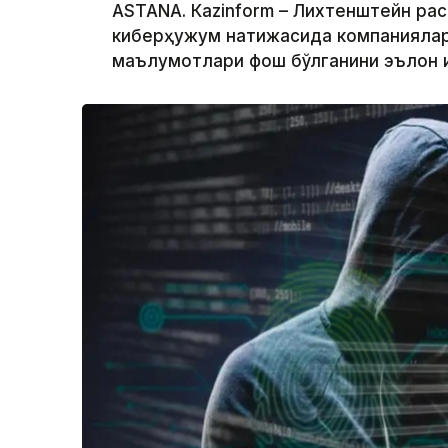
ASTANА. Кazinform – Лихтенштейн ра
киберҳужум натижасида компаниялар,
маълумотлари фош бўлганини эълон 