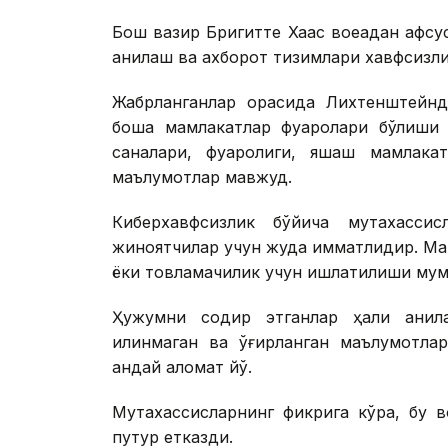
Бош вазир Бригитте Хаас воқеадан афс
аниқлаш ва ахборот тизимлари хавфсизл
Жабрланганлар орасида Лихтенштейнд
бошқа мамлакатлар фуқаролари бўлиши
саналари, фуқаролиги, яшаш мамлака
маълумотлар мавжуд.
Киберхавфсизлик бўйича мутахассис
жиноятчилар учун жуда қимматлидир. М
ёки товламачилик учун ишлатилиши мум
Ҳужумни содир этганлар ҳали аниқла
қилинмаган ва ўғирланган маълумотлар
қандай аломат йўқ.
Мутахассисларнинг фикрига кўра, бу в
путур етказди.