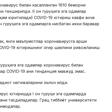
онавирус билан касалланган 1610 беморни
текширилди. II қон гуруҳига эга одамлар
б ҳам юритилади) COVID-19 юқтириш хавфи анча
қон гуруҳига эга одамларга нисбатан икки баравар
сак, янги маълумотлар коронавирусга қарши
COVID-19 юқтиришнинг оғир шаклини ривожланиш
он гуруҳига эга одамлар коронавирус билан
ар COVID-19 аниқ тенденция мавжуд эмас.
адқиқот натижаларини эълон қилди.
ус юқтиришда I қон гуруҳи эга одамларда
сани тасдиқладилар. Грац тиббиёт университети
нмоқдалар.