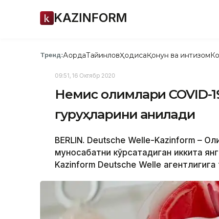
KAZINFORM
Ақорда
Тайинлов
Ҳодиса
Қонун ва интизом
Ко
Тренд:
09:51, 16 Октябр 2020
Немис олимлари COVID-19
гуруҳларини аниқлади
BERLIN. Deutsche Welle-Kazinform – О
муносабатни кўрсатадиган иккита янги
Kazinform Deutsche Welle агентлигига 