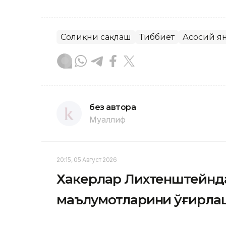
Соғлиқни сақлаш
Тиббиёт
Асосий я
без автора
Муаллиф
20:15, 05 Август 2026
Хакерлар Лихтенштейнда
маълумотларини ўғирл