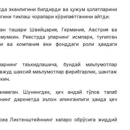
усда эканлигини билдирди ва ҳужум ҳолатларини
игини тиклаш чоралари кўрилаётганини айтди.
ан ташқари Швейцария, Германия, Австрия ва
 мумкин. Реестрда уларнинг исмлари, туғилган
ти ва компания ёки фонддаги роли ҳақидаги
ларнинг таъкидлашича, бундай маълумотлар
авжуд шахсий маълумотлар фирибгарлик, шантаж
кин.
нмаган. Шунингдек, ҳеч қандай тўлов талаб
нинг даркнетда эълон қилинганлиги ҳақида ҳеч
оқеа Лихтенштейннинг халқаро обрўсига жиддий