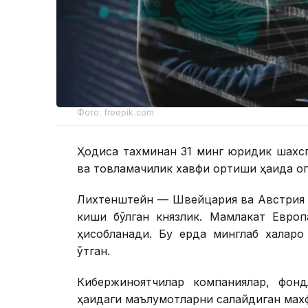
Фото: freepik.com
Ҳодиса тахминан 31 минг юридик шахсг
ва товламачилик хавфи ортиши ҳақида ог
Лихтенштейн — Швейцария ва Австрия 
киши бўлган князлик. Мамлакат Европ
ҳисобланади. Бу ерда минглаб халқар
ўтган.
Кибержиноятчилар компаниялар, фондл
ҳақидаги маълумотларни сақлайдиган махф