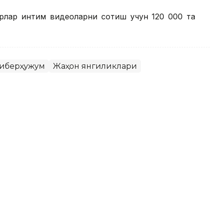
ерлар интим видеоларни сотиш учун 120 000 та
иберҳужум
Жаҳон янгиликлари
г App Storeдан олиб