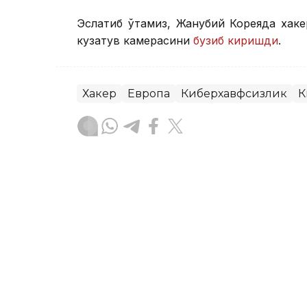
Эслатиб ўтамиз, Жанубий Кореяда хак
кузатув камерасини
бузиб киришди
.
Хакер
Европа
Киберхавфсизлик
К
Бекабат Узаков
Муаллиф
15:15, 05 Август 2026
Павел Дуров Telegramнин