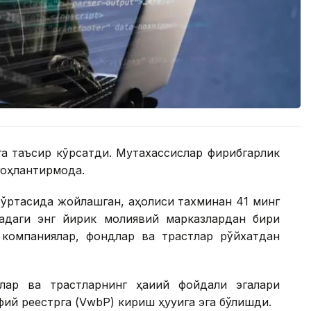
а таъсир кўрсатди. Мутахассислар фирибгарлик
оҳлантирмоқда.
ўртасида жойлашган, аҳолиси тахминан 41 минг
адаги энг йирик молиявий марказлардан бири
о компаниялар, фондлар ва трастлар рўйхатдан
ар ва трастларнинг ҳақиқий фойдали эгалари
ий реестрга (VwbP) кириш ҳуқуқига эга бўлишди.