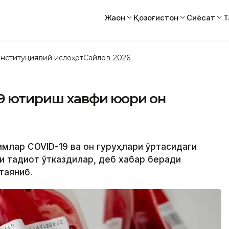
Жаҳон
Қозоғистон
Сиёсат
Т
нституциявий ислоҳот
Сайлов-2026
 юқтириш хавфи юқори қон
лимлар COVID-19 ва қон гуруҳлари ўртасидаги
 тадқиқот ўтказдилар, деб хабар беради
таяниб.