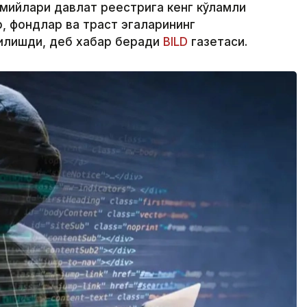
смийлари давлат реестрига кенг кўламли
 фондлар ва траст эгаларининг
қилишди, деб хабар беради
BILD
газетаси.