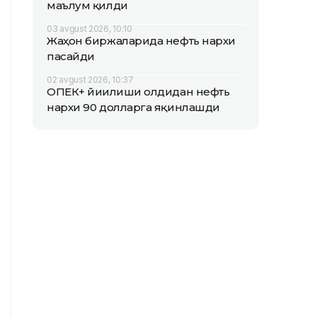
маълум қилди
03 avgust 2026, 10:10
Жаҳон биржаларида нефть нархи
пасайди
02 avgust 2026, 10:37
ОПEК+ йиғилиши олдидан нефть
нархи 90 долларга яқинлашди