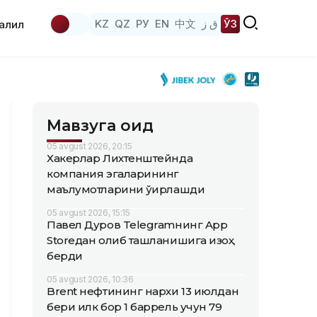
KZ
QZ
РУ
EN
中文
ق ز
ЎЗ
аҳлил
Мавзуга оид
05 avgust 2026, 20:15
Хакерлар Лихтенштейнда
компания эгаларининг
маълумотларини ўғирлашди
05 avgust 2026, 15:15
Павел Дуров Telegramнинг App
Storeдан олиб ташланишига изоҳ
берди
05 avgust 2026, 10:36
Brent нефтининг нархи 13 июлдан
бери илк бор 1 баррель учун 79