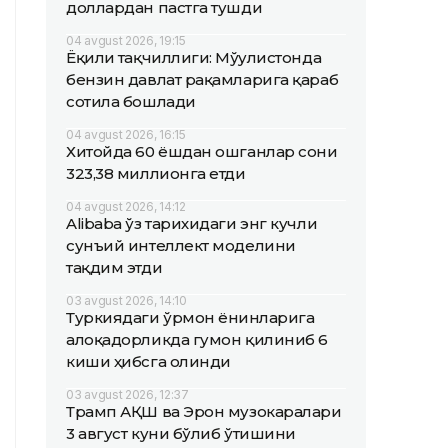
доллардан пастга тушди
04 avgust 2026, 19:15
Ёқилғи тақчиллиги: Мўғулистонда
бензин давлат рақамларига қараб
сотила бошлади
04 avgust 2026, 16:15
Хитойда 60 ёшдан ошганлар сони
323,38 миллионга етди
04 avgust 2026, 14:12
Alibaba ўз тарихидаги энг кучли
сунъий интеллект моделини
тақдим этди
03 avgust 2026, 14:10
Туркиядаги ўрмон ёнғинларига
алоқадорликда гумон қилиниб 6
киши ҳибсга олинди
03 avgust 2026, 12:37
Трамп АҚШ ва Эрон музокаралари
3 август куни бўлиб ўтишини