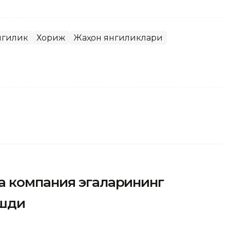
нгилик
Хориж
Жаҳон янгиликлари
 компания эгаларининг
ашди