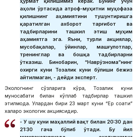
ҳурмат қилишимиз керак. Бунинг учун
аҳоли ўртасида атроф-муҳитни муҳофаза
қилишнинг аҳамиятини тушунтиришга
қаратилган ахборот тарғибот ва
тадбирларини ташкил этиш муҳим
аҳамиятга эга. Яъни, турли акциялар,
мусобақалар, ўйинлар, машғулотлар,
тренинглар ва бошқа тадбирларни
ўтказиш. Бинобарин, “Наврўзнома”нинг
охирги куни Тозалик куни бўлиши бежиз
айтилмаган, - дейди эксперт.
Экологнинг сўзларига кўра, Тозалик куни
муносабати билан кўплаб тадбирлар ташкил
этилмоқда. Улардан бири 23 март куни “Ер соати”
халқаро экологик акциясидир.
- У шу куни маҳаллий вақт билан 20:30 дан
21:30 гача бўлиб ўтади. Бу йил