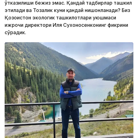
ўтказилиши бежиз эмас. Қандай тадбирлар ташкил
этилади ва Тозалик куни қандай нишонланади? Биз
Қозоғистон экологик ташкилотлари уюшмаси
ижрочи директори Иля Сухоносенконинг фикрини
сўрадик.