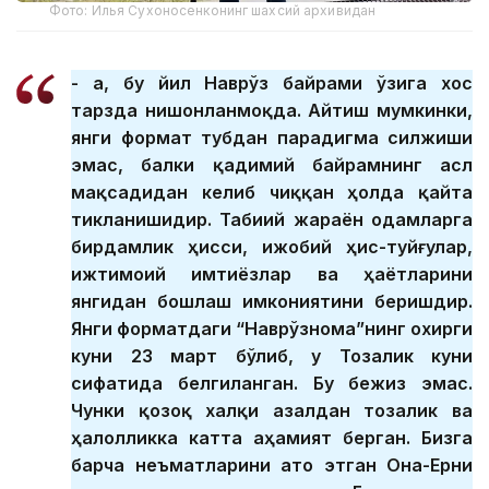
Фото: Илья Сухоносенконинг шахсий архивидан
- Ҳа, бу йил Наврўз байрами ўзига хос
тарзда нишонланмоқда. Айтиш мумкинки,
янги формат тубдан парадигма силжиши
эмас, балки қадимий байрамнинг асл
мақсадидан келиб чиққан ҳолда қайта
тикланишидир. Табиий жараён одамларга
бирдамлик ҳисси, ижобий ҳис-туйғулар,
ижтимоий имтиёзлар ва ҳаётларини
янгидан бошлаш имкониятини беришдир.
Янги форматдаги “Наврўзнома”нинг охирги
куни 23 март бўлиб, у Тозалик куни
сифатида белгиланган. Бу бежиз эмас.
Чунки қозоқ халқи азалдан тозалик ва
ҳалолликка катта аҳамият берган. Бизга
барча неъматларини ато этган Она-Ерни