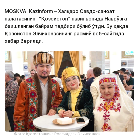
МОSKVA. Кazinform – Халқаро Савдо-саноат
палатасининг “Қозоғистон” павильонида Наврўзга
бағишланган байрам тадбири бўлиб ўтди. Бу ҳақда
Қозоғистон Элчихонасининг расмий веб-сайтида
хабар берилди.
Фото: Қозоғистоннинг Россиядаги Элчихонаси