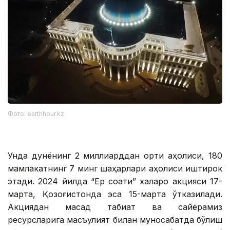
Фото: earthhour.kz
Унда дунёнинг 2 миллиарддан ортиқ аҳолиси, 180
мамлакатнинг 7 минг шаҳарлари аҳолиси иштирок
этади. 2024 йилда “Ер соати” халқаро акцияси 17-
марта, Қозоғистонда эса 15-марта ўтказилади.
Акциядан мақсад табиат ва сайёрамиз
ресурсларига масъулият билан муносабатда бўлиш