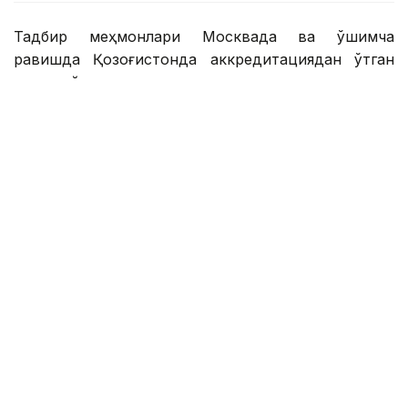
Тадбир меҳмонлари Москвада ва қўшимча
равишда Қозоғистонда аккредитациядан ўтган
хорижий давлатлар элчилари, халқаро
ташкилотлар ходимлари, Россия ҳудудларидан
келган ватандошлар ва пойтахтдаги олий ўқув
юртларининг қозоғистонлик талабалари эди.
Қозоғистоннинг Россиядаги Элчиси Даурен Абаев
ўзининг табрик нутқида Наврўз янгиланиш рамзи
эканлигини таъкидлаб, бу йил мамлакат ушбу
байрамни сиёсий ва давлат-ҳуқуқий янгиланиш
белгиси бўлган янги Конституция билан
нишонлашини таъкидлади.
– Асрлар давомида ижтимоий-иқтисодий
ва цивилизациявий ҳаёт тарзимиз тубдан
ўзгарган бўлса-да, ушбу байрамнинг
маъноси долзарблигича қолмоқда ва