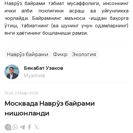
Наврўз байрами табиат мусаффолиги, инсоннинг
ички қалби поклигини асраш ва уйғунликка
чорлайди. Байрамнинг маъноси -қишдан баҳорга
ўтиш, табиатнинг (ва шунинг учун одамларнинг)
янги ҳаётининг бошланиши рамзи.
Наврўз байрами
Фикр
Экология
Бекабат Узаков
Муаллиф
10:20, 23 Март 2026
Москвада Наврўз байрами
нишонланди