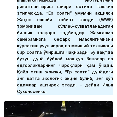
мамлакатимизда экотуризмни
ривожлантириш шиори остида ташкил
этилмоқда. “Ер соати” умумий акцияси
Жаҳон ёввойи табиат фонди (WWF)
томонидан қўллаб-қувватланадиган
йиллик халқаро тадбирдир. Жамғарма
сайёрамизга бефарқ эмаслигимизни
кўрсатиш учун чироқ ва маиший техникани
бир соатга ўчиришга чақиради. Бу вақтда
бутун дунё бўйлаб машҳур бинолар ва
ёдгорликларнинг чироқлари ҳам ўчади.
Қайд этиш жоизки, “Ер соати” дунёдаги
энг катта экологик акция бўлиб, энг кўп
одамлар иштирок этади, – дейди Илья
Сухоносенко.