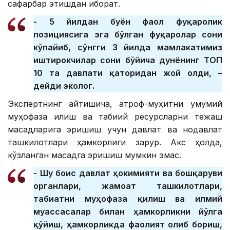
сафарбар этишдан иборат.
- 5 йилдан буён фаол фуқаролик
позициясига эга бўлган фуқаролар сони
кўпайиб, сўнгги 3 йилда мамлакатимиз
иштирокчилар сони бўйича дунёнинг ТОП
10 та давлати қаторидан жой олди, –
дейди эколог.
Экспертнинг айтишича, атроф-муҳитни умумий
муҳофаза қилиш ва табиий ресурсларни тежаш
мақсадларига эришиш учун давлат ва нодавлат
ташкилотлари ҳамкорлиги зарур. Акс ҳолда,
кўзланган мақсадга эришиш мумкин эмас.
- Шу боис давлат ҳокимияти ва бошқаруви
органлари, жамоат ташкилотлари,
табиатни муҳофаза қилиш ва илмий
муассасалар билан ҳамкорликни йўлга
қўйиш, ҳамкорликда фаолият олиб бориш,