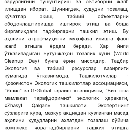
зарурлигини тушунтириш ва эътиборни жалб
қилишдан иборат. Шунингдек, ҳудудни тозалаш,
кўчатлар экиш, табиий объектларни
ободонлаштиришда иштирок этиш ва бошқа
биргаликдаги тадбирларни ташкил этиш. Бу
аҳолини атроф-муҳитни муҳофаза қилишга фаол
жалб этишга ёрдам беради. Ҳар йили
ўтказиладиган Бутунжаҳон тозалик куни (World
Cleanup Day) бунга ёрқин мисолдир. Тадбир
Экология ва табиий ресурслар вазирлиги
кўмагида ўтказилмоқда. Ташкилотчилар -
Қозоғистон Экологик ташкилотлар ассоциацияси,
“Яшил” ва G-Global тараққиёт коалицияси, “Биз тоза
мамлакат тарафдоримиз” экологик ҳаракати,
«Zhasyl Qalqan» ташкилоти. Экспертнинг
сўзларига кўра, мазкур акциядан кўзланган мақсад
аҳолини ҳудудларни ахлатдан тозалаш бўйича
комплекс чора-тадбирларни ташкил этишга