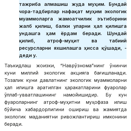
тажриба алмашиш жуда муҳим. Бундай
чора-тадбирлар нафақат муҳим экологик
муаммоларга жамоатчилик эътиборини
жалб қилиш, балки уларни ҳал қилишга
ундашга ҳам ёрдам беради. Шундай
қилиб, атроф-муҳит ва табиий
ресурсларни яхшилашга ҳисса қўшади, -
деди у.
Таъкидлаш жоизки, “Наврўзнома”нинг ўнинчи
куни миллий экологик акцияга бағишланади.
Тозалик куни давлатнинг экологик муаммоларни
ҳал қилишга қаратилган ҳаракатларини фуқаролар
қўллаб-қувватлашининг намойишидир. Бу кун
фуқароларнинг атроф-муҳитни муҳофаза қилиш
бўйича хабардорлигини ошириш ва жамиятда
экологик маданиятни ривожлантириш имконини
беради.