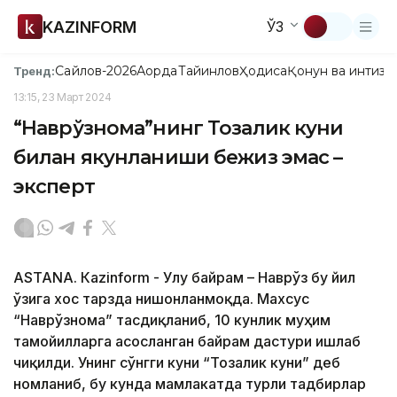
KAZINFORM
ЎЗ
Сайлов-2026
Ақорда
Тайинлов
Ҳодиса
Қонун ва интизо
Тренд:
13:15, 23 Март 2024
“Наврўзнома”нинг Тозалик куни
билан якунланиши бежиз эмас –
эксперт
ASTANА. Кazinform - Улуғ байрам – Наврўз бу йил
ўзига хос тарзда нишонланмоқда. Махсус
“Наврўзнома” тасдиқланиб, 10 кунлик муҳим
тамойилларга асосланган байрам дастури ишлаб
чиқилди. Унинг сўнгги куни “Тозалик куни” деб
номланиб, бу кунда мамлакатда турли тадбирлар