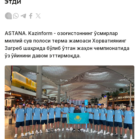
этди
ASTANA. Kazinform - Қозоғистоннинг ўсмирлар
миллий сув полоси терма жамоаси Хорватиянинг
Загреб шаҳрида бўлиб ўтган жаҳон чемпионатида
ўз ўйинини давом эттирмоқда.