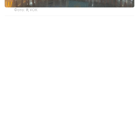
Фото: ҚР ҰОК
Учинчи ўйинда қозоғистонлик спортчилар
Уругвайни катта фарқ билан мағлуб этишди. Ўйин
22:5 ҳисобида якунланди.
ҚР МОҚ маълумотларига кўра, Қозоғистон терма
жамоаси ўйинчиси Максим Сасин ўйиннинг энг
яхши ўйинчиси деб топилди.
Бугун, 6 август куни Қозоғистон терма жамоаси
Туркия билан тўқнаш келади.
Эслатиб ўтамиз, жаҳон чемпионатининг биринчи
ўйинида миллий терма жамоа Мисрга ютқазган
эди, бироқ иккинчи ўйинда Сингапурни мағлуб
этди.