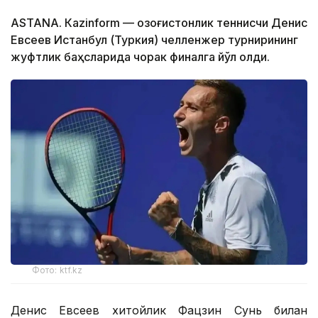
ASTANА. Кazinform — Қозоғистонлик теннисчи Денис
Евсеев Истанбул (Туркия) челленжер турнирининг
жуфтлик баҳсларида чорак финалга йўл олди.
Фото: ktf.kz
Денис Евсеев хитойлик Фацзин Сунь билан