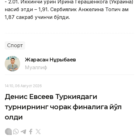
- 2.01. Иккинчи ўрин Ирина Герашенкога (Украина)
насиб этди – 1,91. Сербиялик Анжелина Топич ҳам
1,87 сакраб учинчи бўлди.
Спорт
Жарасқан Нұрыбаев
Муаллиф
14:10, 06 Август 2026
Денис Евсеев Туркиядаги
турнирнинг чорак финалига йўл
олди