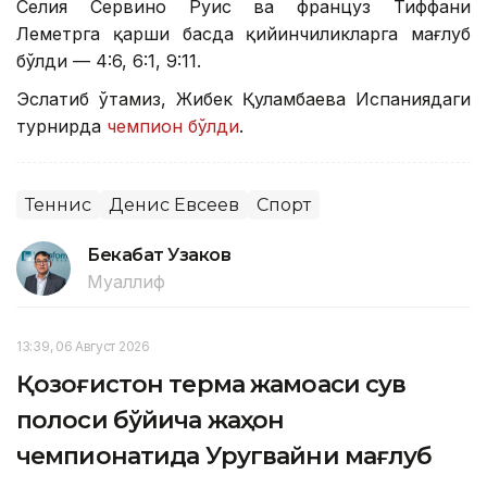
Селия Сервино Руис ва француз Тиффани
Леметрга қарши баҳсда қийинчиликларга мағлуб
бўлди — 4:6, 6:1, 9:11.
Эслатиб ўтамиз, Жибек Қуламбаева Испаниядаги
турнирда
чемпион бўлди
.
Теннис
Денис Евсеев
Спорт
Бекабат Узаков
Муаллиф
13:39, 06 Август 2026
Қозоғистон терма жамоаси сув
полоси бўйича жаҳон
чемпионатида Уругвайни мағлуб