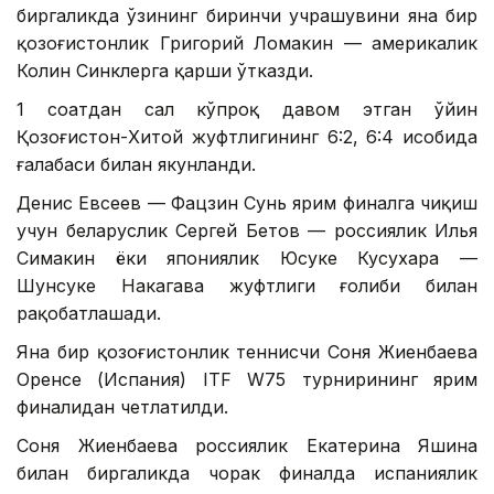
биргаликда ўзининг биринчи учрашувини яна бир
қозоғистонлик Григорий Ломакин — америкалик
Колин Синклерга қарши ўтказди.
1 соатдан сал кўпроқ давом этган ўйин
Қозоғистон-Хитой жуфтлигининг 6:2, 6:4 ҳисобида
ғалабаси билан якунланди.
Денис Евсеев — Фацзин Сунь ярим финалга чиқиш
учун беларуслик Сергей Бетов — россиялик Илья
Симакин ёки япониялик Юсуке Кусухара —
Шунсуке Накагава жуфтлиги ғолиби билан
рақобатлашади.
Яна бир қозоғистонлик теннисчи Соня Жиенбаева
Оренсе (Испания) ITF W75 турнирининг ярим
финалидан четлатилди.
Соня Жиенбаева россиялик Екатерина Яшина
билан биргаликда чорак финалда испаниялик