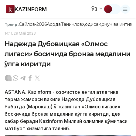
KAZINFORM
ЎЗ
Сайлов-2026
Ақорда
Тайинлов
Ҳодиса
Қонун ва интизо
Тренд:
14:11, 29 Май 2023
Надежда Дубовицкая «Олмос
лигаси» босқичида бронза медалини
қўлга киритди
ASTANA. Kazinform - Қозоғистон енгил атлетика
терма жамоаси вакили Надежда Дубовицкая
Рабатда (Марокаш) ўтказилган «Олмос лигаси»
босқичида бронза медалини қўлга киритди, дея
хабар беради Kazinform Миллий олимпия қўмитаси
матбуот хизматига таяниб.