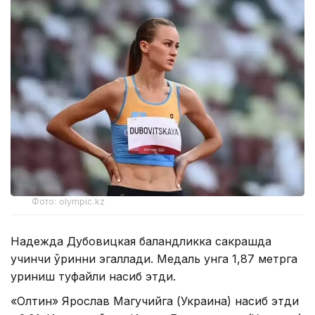
Фото: olympic.kz
Надежда Дубовицкая баландликка сакрашда
учинчи ўринни эгаллади. Медаль унга 1,87 метрга
уриниш туфайли насиб этди.
«Олтин» Ярослав Магучийга (Украина) насиб этди