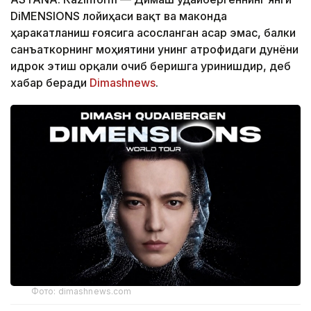
DiMENSIONS лойиҳаси вақт ва маконда
ҳаракатланиш ғоясига асосланган асар эмас, балки
санъаткорнинг моҳиятини унинг атрофидаги дунёни
идрок этиш орқали очиб беришга уринишдир, деб
хабар беради
Dimashnews
.
Фото: dimashnews.com