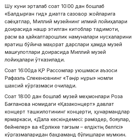
Шу куни эрталаб соат 10:00 дан бошлаб
«Балдырған гид» диққатга сазовор жойларига
саёҳатлар, Миллий музейнинг илмий лойиҳалари
доирасида нашр этилган китоблар тақдимоти,
расм ва ҳайкалтарошлик намуналари нусхаларини
яратиш бўйича маҳорат дарслари ҳамда музей
машғулотлари доирасида Миллий музей
лойиҳалари ўтказилади.
Соат 16:00да ҚР Рассомлар уюшмаси аъзоси
Рафаэль Слекеновнинг «Тәңір нұры» номли
шахсий кўргазмаси очилади.
Соат 18:00 дан бошлаб музей меҳмонлари Роза
Бағланова номидаги «Қазақконцерт» давлат
концерт ташкилотининг концерти, ҳунармандлар
ярмаркаси, «Дала кескіндемесі: рәміздер, бояулар,
бейнелер» ва «Ерлікке тағзым – елдіктің белгісі»
кўргазмаларидан баҳраманд бўлишлари мумкин.