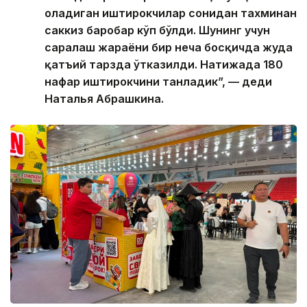
оладиган иштирокчилар сонидан тахминан
саккиз баробар кўп бўлди. Шунинг учун
саралаш жараёни бир неча босқичда жуда
қатъий тарзда ўтказилди. Натижада 180
нафар иштирокчини танладик”, — деди
Наталья Абрашкина.