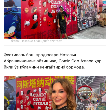
Фото: Назерке Сүйіндік/Kazinform
Фестиваль бош продюсери Наталья
Абрашкинанинг айтишича, Comic Con Astana ҳар
йили ўз кўламини кенгайтириб бормоқда.