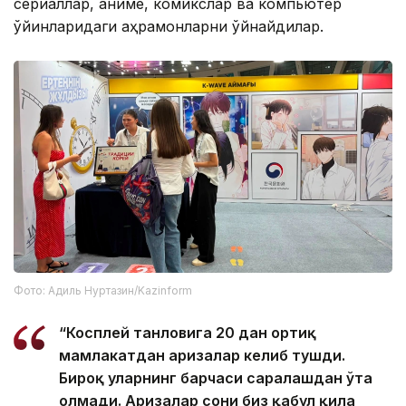
сериаллар, аниме, комикслар ва компьютер
ўйинларидаги қаҳрамонларни ўйнайдилар.
Фото: Адиль Нуртазин/Kazinform
“Косплей танловига 20 дан ортиқ
мамлакатдан аризалар келиб тушди.
Бироқ уларнинг барчаси саралашдан ўта
олмади. Аризалар сони биз қабул қила