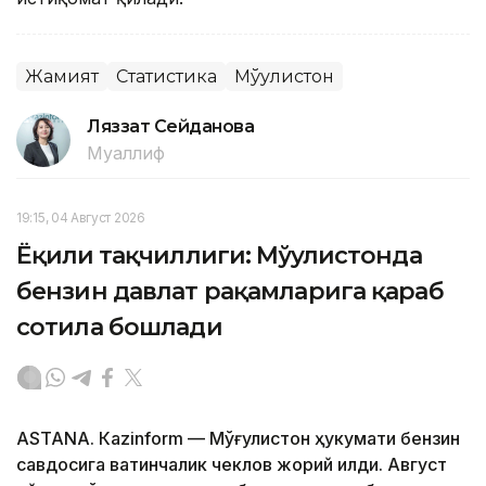
Жамият
Статистика
Мўғулистон
Ляззат Сейданова
Муаллиф
19:15, 04 Август 2026
Ёқилғи тақчиллиги: Мўғулистонда
бензин давлат рақамларига қараб
сотила бошлади
ASTANА. Кazinform — Мўғулистон ҳукумати бензин
савдосига вақтинчалик чеклов жорий қилди. Август