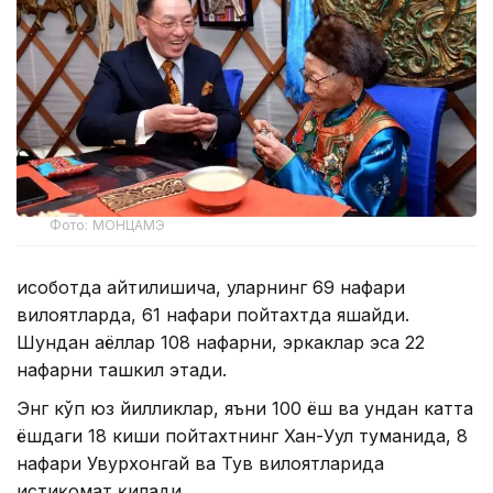
Фото: МОНЦАМЭ
Ҳисоботда айтилишича, уларнинг 69 нафари
вилоятларда, 61 нафари пойтахтда яшайди.
Шундан аёллар 108 нафарни, эркаклар эса 22
нафарни ташкил этади.
Энг кўп юз йилликлар, яъни 100 ёш ва ундан катта
ёшдаги 18 киши пойтахтнинг Хан-Уул туманида, 8
нафари Увурхонгай ва Тув вилоятларида
истиқомат қилади.