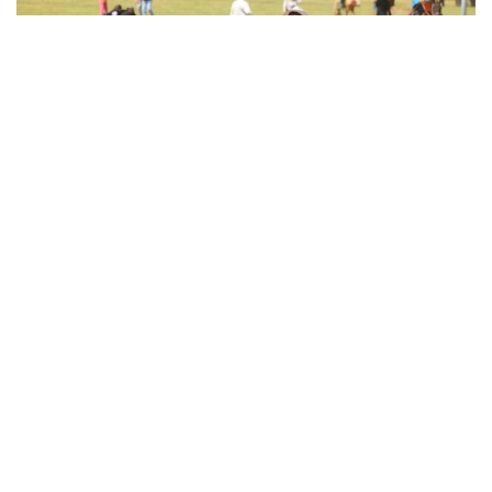
Фото: МОНЦАМЭ
Тантанали тадбир 13 июлда Хүй долоон худаг
ҳудудида бўлиб ўтди. Унда Мўғулистон
Президенти Ухнаагийн Хурэлсух иштирок этди.
Давлат раҳбари ўз нутқида мўғул оти инсоният
тарихи, кўчманчи цивилизациянинг шаклланиши
ҳамда Шарқ ва Ғарб ўртасидаги алоқаларни
мустаҳкамлашда муҳим ўрин тутганини
таъкидлади. Шунингдек, у от Мўғулистон миллий
меросининг ажралмас қисми эканини қайд этди.