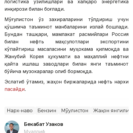
логистика узилишлари ва халқаро энергетика
инқирози билан боғлади.
Мўғулистон ўз захираларини тўлдириш учун
қўшимча таъминот манбаларини излай бошлади.
Бундан ташқари, мамлакат расмийлари Россия
билан нефть маҳсулотлари экспортини
кўпайтириш масаласини муҳокама қилмоқда ва
Жанубий Корея ҳукумати ва маҳаллий нефтни
қайта ишлаш заводлари билан янги таъминот
бўйича музокаралар олиб бормоқда.
Эслатиб ўтамиз, жаҳон биржаларида нефть нархи
пасайди
.
Нарх-наво
Бензин
Мўғулистон
Жаҳон янгилик
Бекабат Узаков
Муаллиф