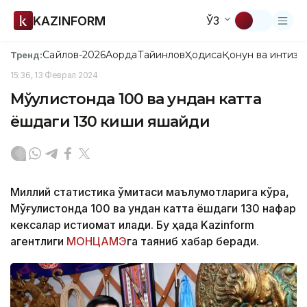
KAZINFORM
ЎЗ
Сайлов-2026
Ақорда
Тайинлов
Ҳодиса
Қонун ва интизо
Тренд:
15:36, 13 Феврал 2024
Мўғулистонда 100 ва ундан катта
ёшдаги 130 киши яшайди
Миллий статистика қўмитаси маълумотларига кўра,
Мўғулистонда 100 ва ундан катта ёшдаги 130 нафар
кексалар истиқомат қилади. Бу ҳақда Kazinform
агентлиги
МОНЦАМЭ
га таяниб хабар беради.