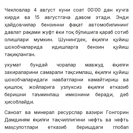
Чекловлар 4 август куни соат 00:00 дан кучга
кирди ва 15 августгача давом этади. Энди
ҳайдовчилар бензинни фақат автомобилининг
давлат рақами жуфт ёки тоқ бўлишига қараб сотиб
олишлари мумкин. Шунингдек, ёқилғи қуйиш
шохобчаларида идишларга бензин қуйиш
тақиқланган.
Ҳукумат бундай чоралар мавжуд ёқилғи
захираларини самарали тақсимлаш, ёқилғи қуйиш
шохобчаларидаги навбатларни камайтириш ва
қишлоқ жойларига узлуксиз ёқилғи етказиб
беришни таъминлаш имконини беради, деб
ҳисоблайди.
Саноат ва минерал ресурслар вазири Гонгорин
Дамдиням ёқилғи тақчиллигини нефть ва нефть
маҳсулотлари етказиб беришдаги глобал