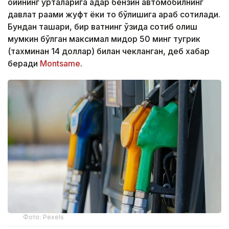
ойининг ўрталарига қадар бензин автомобилнинг
давлат рақами жуфт ёки тоқ бўлишига қараб сотилади.
Бундан ташқари, бир вақтнинг ўзида сотиб олиш
мумкин бўлган максимал миқдор 50 минг тугрик
(тахминан 14 доллар) билан чекланган, деб хабар
беради
Montsame
.
Фото: Pexels