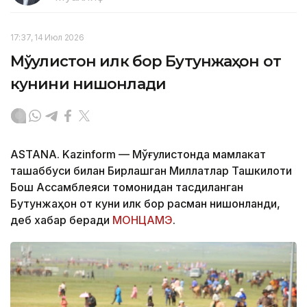
17:37, 14 Июл 2026
Мўғулистон илк бор Бутунжаҳон от
кунини нишонлади
ASTANA. Kazinform — Мўғулистонда мамлакат
ташаббуси билан Бирлашган Миллатлар Ташкилоти
Бош Ассамблеяси томонидан тасдиқланган
Бутунжаҳон от куни илк бор расман нишонланди,
деб хабар беради
МОНЦАМЭ
.