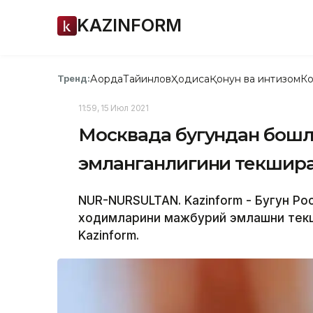
KAZINFORM
Ақорда
Тайинлов
Ҳодиса
Қонун ва интизом
Ко
Тренд:
11:59, 15 Июл 2021
Москвада бугундан бошл
эмланганлигини текшир
NUR-NURSULTAN. Kazinform - Бугун Р
ходимларини мажбурий эмлашни тек
Kazinform.