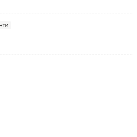
нти
қова Тунисдаги турнир ғолиби