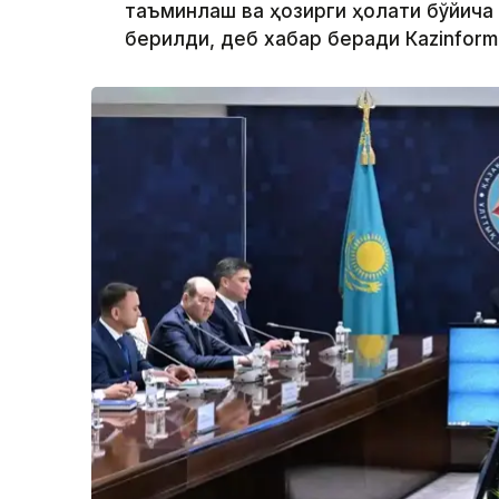
таъминлаш ва ҳозирги ҳолати бўйича
берилди, деб хабар беради Каzinform