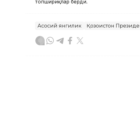
топшириқлар берди.
Асосий янгилик
Қозоғистон Президе
Бекабат Узаков
Муаллиф
09:05, 18 Сентябр 2023
18 ёшли Аружан Сағинди
бўлди