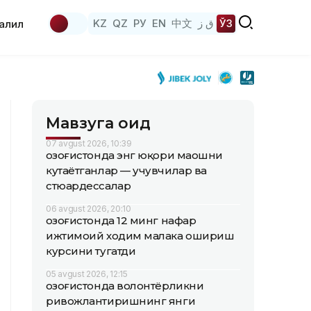
KZ
QZ
РУ
EN
中文
ق ز
ЎЗ
аҳлил
Мавзуга оид
07 avgust 2026, 10:39
Қозоғистонда энг юқори маошни
кутаётганлар — учувчилар ва
стюардессалар
06 avgust 2026, 20:10
Қозоғистонда 12 минг нафар
ижтимоий ходим малака ошириш
курсини тугатди
05 avgust 2026, 12:15
Қозоғистонда волонтёрликни
ривожлантиришнинг янги