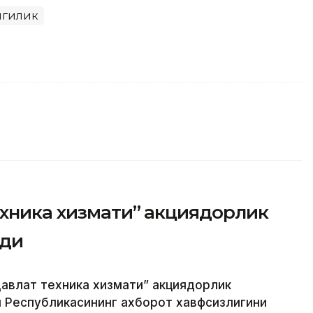
нгилик
ехника хизмати” акциядорлик
рди
авлат техника хизмати” акциядорлик
н Республикасининг ахборот хавфсизлигини