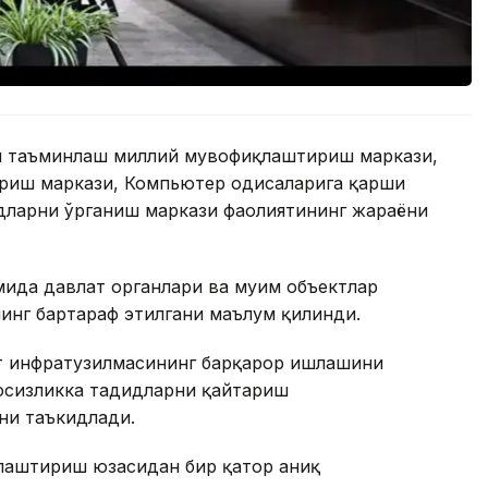
ни таъминлаш миллий мувофиқлаштириш маркази,
иш маркази, Компьютер ҳодисаларига қарши
дларни ўрганиш маркази фаолиятининг жараёни
ида давлат органлари ва муҳим объектлар
нинг бартараф этилгани маълум қилинди.
т инфратузилмасининг барқарор ишлашини
вфсизликка таҳдидларни қайтариш
ни таъкидлади.
ллаштириш юзасидан бир қатор аниқ