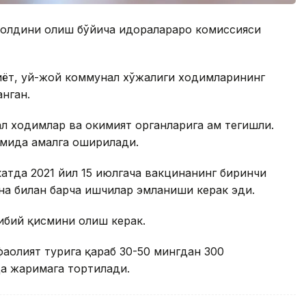
г олдини олиш бўйича идоралараро комиссияси
биёт, уй-жой коммунал хўжалиги ходимларининг
нган.
л ходимлар ва ҳокимият органларига ҳам тегишли.
мида амалга оширилади.
тда 2021 йил 15 июлгача вакцинанинг биринчи
на билан барча ишчилар эмланиши керак эди.
кибий қисмини олиш керак.
аолият турига қараб 30-50 мингдан 300
да жаримага тортилади.