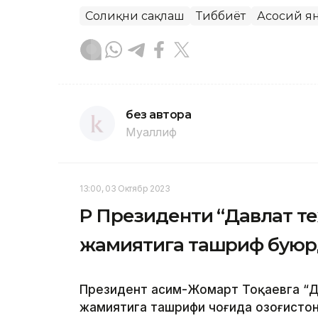
Соғлиқни сақлаш
Тиббиёт
Асосий я
без автора
Муаллиф
13:00, 03 Октябр 2023
ҚР Президенти “Давлат т
жамиятига ташриф бую
Президент Қасим-Жомарт Тоқаевга “Д
жамиятига ташрифи чоғида Қозоғисто