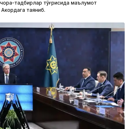
 чора-тадбирлар тўғрисида маълумот
 Акордага таяниб.