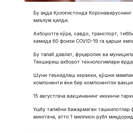
Бу ҳақда Қозоғистонда Коронавируснин
маълум қилди.
Ахборотга кўра, савдо, транспорт, тиб
камида 60 фоизи COVID-19 га қарши эмла
Бу талаб давлат, фуқаролик ва муниципа
Текшириш ахборот технологиялари ёрда
Шуни таъкидлаш керакки, қўшни мамлака
компоненти ёки бир компонентли вакци
15 августгача вакцинанинг иккинчи тар
Ушбу талабни бажармаган ташкилотлар ф
минггача, ҳатто 1 миллион рубл миқдори