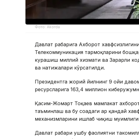
Фото: Akorda
Давлат раҳбарига Ахборот хавфсизлиги
Телекоммуникация тармоқларини бошқар
курашиш миллий хизмати ва Зарарли ко
ва натижалари кўрсатилди.
Президентга жорий йилнинг 9 ойи давом
ресурсларига 163,4 миллион киберҳужум
Қасим-Жомарт Тоқаев мамлакат ахборо
таъминлаш ва бу соҳадаги ҳар қандай ха
механизмларини ишлаб чиқиш муҳимлиги
Давлат раҳбари ушбу фаолиятни такоми