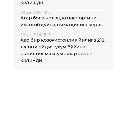
қилишди
30 iyul 2026, 11:10
Агар бола чет элда паспортини
йўқотиб қўйса, нима қилиш керак
29 iyul 2026, 15:15
Ҳар бир қозоғистонлик йилига 212
тасини ейди: тухум бўйича
статистик маълумотлар эълон
қилинди