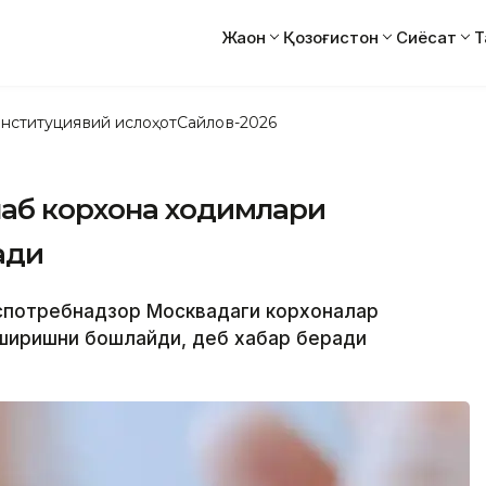
Жаҳон
Қозоғистон
Сиёсат
Т
нституциявий ислоҳот
Сайлов-2026
аб корхона ходимлари
ади
оспотребнадзор Москвадаги корхоналар
ширишни бошлайди, деб хабар беради