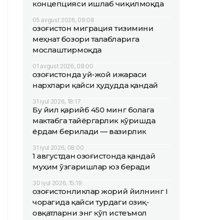
концепцияси ишлаб чиқилмоқда
05 avgust 2026, 09:08
Қозоғистон миграция тизимини
меҳнат бозори талабларига
мослаштирмоқда
01 avgust 2026, 08:00
Қозоғистонда уй-жой ижараси
нархлари қайси ҳудудда қандай
31 iyul 2026, 18:17
Бу йил қарийб 450 минг болага
мактабга тайёргарлик кўришда
ёрдам берилади — вазирлик
31 iyul 2026, 08:00
1 августдан Қозоғистонда қандай
муҳим ўзгаришлар юз беради
30 iyul 2026, 15:19
Қозоғистонликлар жорий йилнинг I
чорагида қайси турдаги озиқ-
овқатларни энг кўп истеъмол