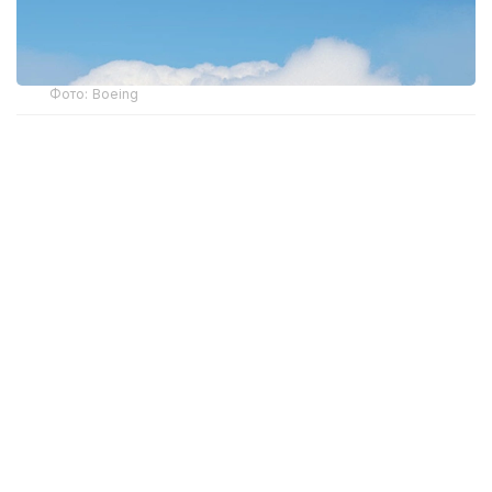
Фото: Boeing
2026 йил 10 сентябрдан кучга кирадиган учишга
яроқлилик тўғрисидаги директива (The
Airworthiness Directive) айрим Boeing 737 Max 8,
Max 9 ва Max 8-200 самолётларига тааллуқли
бўлиб, АҚШда рўйхатдан ўтган тахминан 471 та
самолётни қамраб олади.
Бундай қарорга фюзеляж қопламаси ва маҳкамлаш
тасмасида аниқланган ёриқлар сабаб бўлган. Бу
нуқсонлар асосий конструктив элементнинг
юқори юкламаларга чидамлилигини пасайтириши
ва самолётнинг умумий конструкциявий
мустаҳкамлигига салбий таъсир кўрсатиши мумкин.