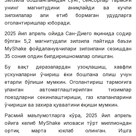
унинг магнитудини аниқлайди ва кучли
зилзилалар ҳали етиб бормаган ҳудудларга
огоҳлантиришлар юборади.
2025 йил апрель ойида Сан-Диего яқинида содир
бўлган 5,2 магнитудали зилзила пайтида баъзи
MyShake фойдаланувчилари зилзилани сезишдан
35 сония олдин билдиришномалар олишган.
Бу вақт деразалардан узоқлашиш, хавфли
ускуналарни ўчириш ёки бошпана олиш учун
етарли бўлиши мумкин. Огоҳлантириш тармоғига
уланган автоматлаштирилган тизимлар
поездларни секинлаштириши, газ клапанларини
ўчириши ва захира қувватини ёқиши мумкин.
Расмий маълумотларга кўра, 2025 йил апрель
ойига келиб MyShake иловаси тўрт миллиондан
ортиқ марта юклаб олинган. Ишга