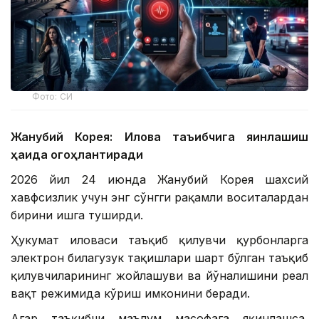
Фото: СИ
Жанубий Корея: Илова таъқибчига яқинлашиш
ҳақида огоҳлантиради
2026 йил 24 июнда Жанубий Корея шахсий
хавфсизлик учун энг сўнгги рақамли воситалардан
бирини ишга туширди.
Ҳукумат иловаси таъқиб қилувчи қурбонларга
электрон билагузук тақишлари шарт бўлган таъқиб
қилувчиларининг жойлашуви ва йўналишини реал
вақт режимида кўриш имконини беради.
Агар таъқибчи маълум масофага яқинлашса,