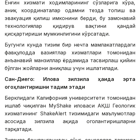
Ёнғин хизмати ходимларининг сўзларига кўра,
аниқ координаталар одамни тезда топиш ва
эвакуация қилиш имконини берди, бу замонавий
технологиялар қидирув вақтини қандай
қисқартириши мумкинлигини кўрсатади.
Бугунги кунда тизим бир нечта мамлакатлардаги
фавқулодда вазиятлар хизматлари томонидан
анъанавий манзиллар ёрдамида тасвирлаш қийин
бўлган жойларни аниқлаш учун ишлатилади.
Сан-Диего: Илова зилзила ҳақида эрта
огоҳлантиришни тақдим этади
Берклидаги Калифорния университети томонидан
ишлаб чиқилган MyShake иловаси АҚШ Геологик
хизматининг ShakeAlert тизимидаги маълумотлар
асосида зилзила ҳақида огоҳлантиришларни
тарқатади.
Зилзила бошланганидан сўнг, сенсорлар тармоғи