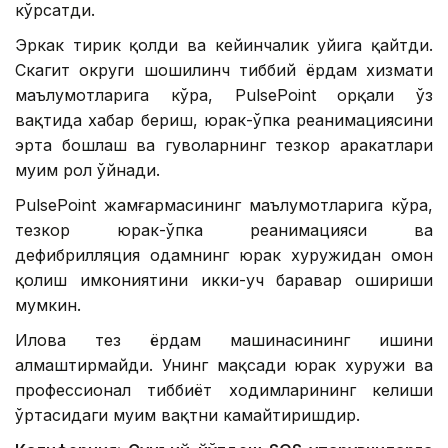
кўрсатди.
Эркак тирик қолди ва кейинчалик уйига қайтди.
Скагит округи шошилинч тиббий ёрдам хизмати
маълумотларига кўра, PulsePoint орқали ўз
вақтида хабар бериш, юрак-ўпка реанимациясини
эрта бошлаш ва гувоҳларнинг тезкор ҳаракатлари
муҳим рол ўйнади.
PulsePoint жамғармасининг маълумотларига кўра,
тезкор юрак-ўпка реанимацияси ва
дефибрилляция одамнинг юрак хуружидан омон
қолиш имкониятини икки-уч баравар ошириши
мумкин.
Илова тез ёрдам машинасининг ишини
алмаштирмайди. Унинг мақсади юрак хуружи ва
профессионал тиббиёт ходимларининг келиши
ўртасидаги муҳим вақтни камайтиришдир.