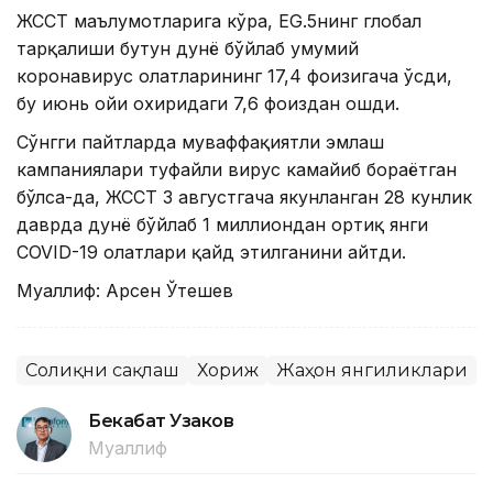
ЖССТ маълумотларига кўра, EG.5нинг глобал
тарқалиши бутун дунё бўйлаб умумий
коронавирус ҳолатларининг 17,4 фоизигача ўсди,
бу июнь ойи охиридаги 7,6 фоиздан ошди.
Сўнгги пайтларда муваффақиятли эмлаш
кампаниялари туфайли вирус камайиб бораётган
бўлса-да, ЖССТ 3 августгача якунланган 28 кунлик
даврда дунё бўйлаб 1 миллиондан ортиқ янги
COVID-19 ҳолатлари қайд этилганини айтди.
Муаллиф: Арсен Ўтешев
Соғлиқни сақлаш
Хориж
Жаҳон янгиликлари
Бекабат Узаков
Муаллиф