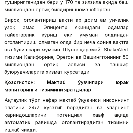
туширилганидан бери у 170 та зилзила ҳақида беш
миллиондан ортиқ билдиришнома юборган.
Бироқ, огоҳлантириш вақти ҳар доим ҳам унчалик
узоқ эмас. Эпицентр яқинидаги одамлар
тайёргарлик кўриш ёки умуман олдиндан
огоҳлантириш олмаган ҳолда бир неча сония вақтга
эга бўлишлари мумкин. Шунга қарамай, ShakeAlert
тизими Калифорния, Орегон ва Вашингтоннинг 50
миллиондан ортиқ аҳолиси ва ташриф
буюрувчиларига хизмат кўрсатади.
Қозоғистон: Мактаб ўқувчилари юрак
мониторинги тизимини яратдилар
Ақтаулик тўрт нафар мактаб ўқувчиси инсоннинг
ҳолатини 24/7 кузатиб борадиган ва уларнинг
қариндошларини потенциал хавф ҳақида
автоматик равишда огоҳлантирадиган тизимни
ишлаб чиқди.