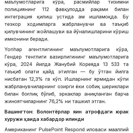
маълумотларига кўра, расмийлар тизимни
полициянинг 112 фавқулодда рақами билан
интеграция қилиш устида ҳам ишламоқда. Бу
тезкор ходимларга жабрланувчи ва таъқиб
қилувчининг жойлашуви ва йўналишларини кўриш
имконини беради.
Yonhap агентлигининг маълумотларига кўра,
Гендер тенглиги вазирлигининг маълумотларига
кўра, 2024 йилда Жанубий Кореяда 13 533 та
таъқиб ҳолати қайд этилган — бу ўтган йилга
нисбатан 12,3% га кўп. Ишларнинг ярмидан кўпи
жабрланувчиларнинг ҳозирги ёки собиқ шериклари
билан боғлиқ бўлиб, эркаклар аниқланган барча
жиноятчиларнинг 76,2% ни ташкил этган.
Вашингтон: Волонтёрлар яқин атрофдаги юрак
хуружи ҳақида хабардор қилинди
Американинг PulsePoint Respond иловаси маҳаллий