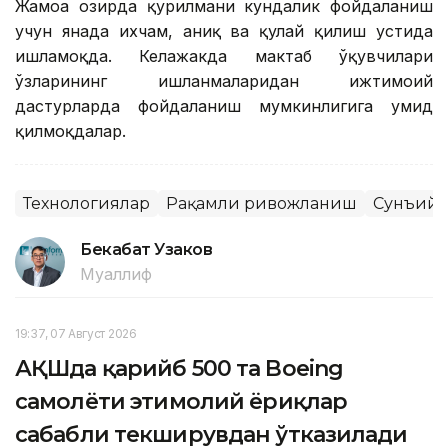
Жамоа ҳозирда қурилмани кундалик фойдаланиш
учун янада ихчам, аниқ ва қулай қилиш устида
ишламоқда. Келажакда мактаб ўқувчилари
ўзларининг ишланмаларидан ижтимоий
дастурларда фойдаланиш мумкинлигига умид
қилмоқдалар.
Технологиялар
Рақамли ривожланиш
Сунъий 
Бекабат Узаков
Муаллиф
19:37, 07 Август 2026
АҚШда қарийб 500 та Boeing
самолёти эҳтимолий ёриқлар
сабабли текширувдан ўтказилади