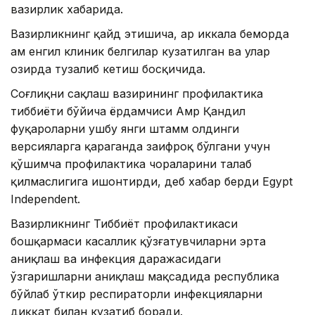
вазирлик хабарида.
Вазирликнинг қайд этишича, ҳар иккала беморда
ҳам енгил клиник белгилар кузатилган ва улар
ҳозирда тузалиб кетиш босқичида.
Соғлиқни сақлаш вазирининг профилактика
тиббиёти бўйича ёрдамчиси Амр Қандил
фуқароларни ушбу янги штамм олдинги
версияларга қараганда заифроқ бўлгани учун
қўшимча профилактика чораларини талаб
қилмаслигига ишонтирди, деб хабар берди Egypt
Independent.
Вазирликнинг Тиббиёт профилактикаси
бошқармаси касаллик қўзғатувчиларни эрта
аниқлаш ва инфекция даражасидаги
ўзгаришларни аниқлаш мақсадида республика
бўйлаб ўткир респираторли инфекцияларни
диққат билан кузатиб боради.