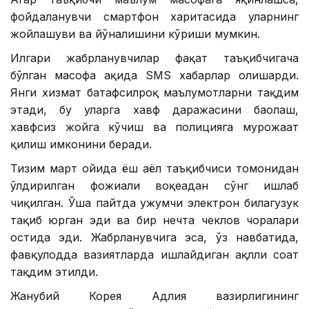
фойдаланувчи смартфон харитасида уларнинг
жойлашуви ва йўналишини кўриши мумкин.
Илгари жабрланувчилар фақат таъқибчигача
бўлган масофа ҳақида SМS хабарлар олишарди.
Янги хизмат батафсилроқ маълумотларни тақдим
этади, бу уларга хавф даражасини баҳолаш,
хавфсиз жойга кўчиш ва полицияга мурожаат
қилиш имконини беради.
Тизим март ойида ёш аёл таъқибчиси томонидан
ўлдирилган фожиали воқеадан сўнг ишлаб
чиқилган. Ўша пайтда ҳужумчи электрон билагузук
тақиб юрган эди ва бир нечта чеклов чоралари
остида эди. Жабрланувчига эса, ўз навбатида,
фавқулодда вазиятларда ишлайдиган ақлли соат
тақдим этилди.
Жанубий Корея Адлия вазирлигининг