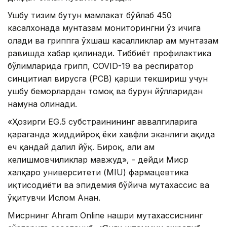
Ушбу тизим бутун мамлакат бўйлаб 450
касалхонада мунтазам мониторингни ўз ичига
олади ва гриппга ўхшаш касалликлар ҳам мунтазам
равишда хабар қилинади. Тиббиёт профилактика
бўлимларида грипп, COVID-19 ва респиратор
синцитиал вирусга (РСВ) қарши текшириш учун
ушбу беморлардан томоқ ва бурун йўлларидан
намуна олинади.
«Ҳозирги EG.5 субстраинининг аввалгиларига
қараганда жиддийроқ ёки хавфли эканлиги ҳақида
ҳеч қандай далил йўқ. Бироқ, ҳали ҳам
келишмовчиликлар мавжуд», - дейди Миср
халқаро университети (MIU) фармацевтика
иқтисодиёти ва эпидемия бўйича мутахассис ва
ўқитувчи Ислом Анан.
Мисрнинг Ahram Online нашри мутахассиснинг