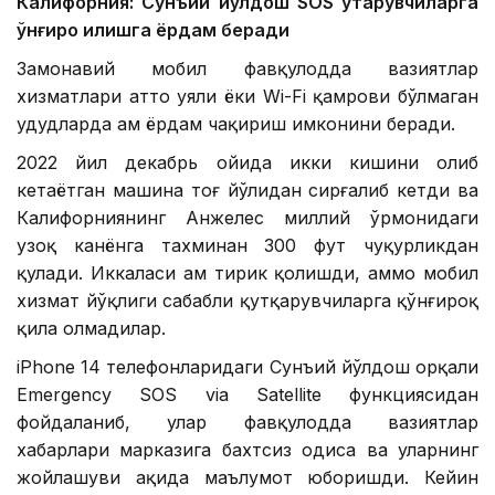
Калифорния: Сунъий йўлдош SOS қутқарувчиларга
қўнғироқ қилишга ёрдам беради
Замонавий мобил фавқулодда вазиятлар
хизматлари ҳатто уяли ёки Wi-Fi қамрови бўлмаган
ҳудудларда ҳам ёрдам чақириш имконини беради.
2022 йил декабрь ойида икки кишини олиб
кетаётган машина тоғ йўлидан сирғалиб кетди ва
Калифорниянинг Анжелес миллий ўрмонидаги
узоқ канёнга тахминан 300 фут чуқурликдан
қулади. Иккаласи ҳам тирик қолишди, аммо мобил
хизмат йўқлиги сабабли қутқарувчиларга қўнғироқ
қила олмадилар.
iPhone 14 телефонларидаги Сунъий йўлдош орқали
Emergency SOS via Satellite функциясидан
фойдаланиб, улар фавқулодда вазиятлар
хабарлари марказига бахтсиз ҳодиса ва уларнинг
жойлашуви ҳақида маълумот юборишди. Кейин