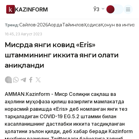
KAZINFORM
ЎЗ
Сайлов-2026
Ақорда
Тайинлов
Ҳодиса
Қонун ва интизо
Тренд:
16:45, 23 Август 2023
Мисрда янги ковид «Eris»
штаммининг иккита янги ҳолати
аниқланди
AMMAN.Кazinform - Миср Соғлиқни сақлаш ва
аҳолини муҳофаза қилиш вазирлиги мамлакатда
норасмий равишда «Eris» деб номланган янги тез
тарқаладиган COVID-19 EG.5.2 штамми билан
касалланишнинг дастлабки иккита тасдиқланган
ҳолатини эълон қилди, деб хабар беради Кazinform
мухбири вазирлик Twitterдаги баёнотига таяниб.