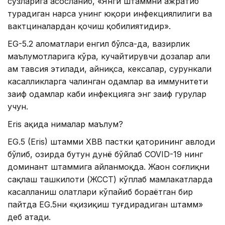
сўзларига асосланиб, «Янги штаммни ажратиб
турадиган нарса унинг юқори инфекциялилиги ва
вактциналардан қочиш қобилиятидир».
EG-5.2 аломатлари енгил бўлса-да, вазирлик
маълумотларига кўра, кучайтирувчи дозалар ҳали
ҳам тавсия этилади, айниқса, кексалар, сурункали
касалликларга чалинган одамлар ва иммунитети
заиф одамлар каби инфекцияга энг заиф гуруҳлар
учун.
Eris ҳақида нималар маълум?
EG.5 (Eris) штамми XBB пастки қаторининг авлоди
бўлиб, ҳозирда бутун дунё бўйлаб COVID-19 нинг
доминант штаммига айланмоқда. Жаҳон соғлиқни
сақлаш ташкилоти (ЖССТ) кўплаб мамлакатларда
касалланиш ҳолатлари кўпайиб бораётган бир
пайтда EG.5ни «қизиқиш туғдирадиган штамм»
деб атади.