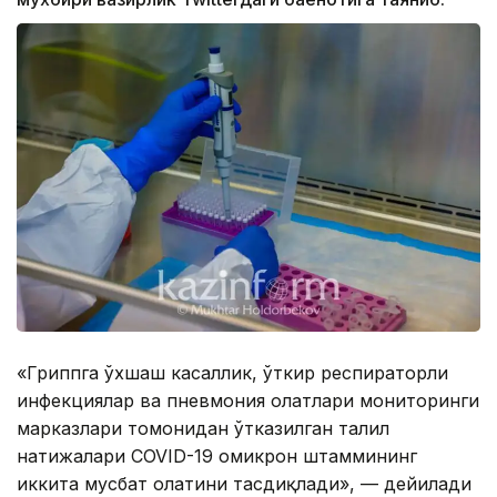
«Гриппга ўхшаш касаллик, ўткир респираторли
инфекциялар ва пневмония ҳолатлари мониторинги
марказлари томонидан ўтказилган таҳлил
натижалари COVID-19 омикрон штаммининг
иккита мусбат ҳолатини тасдиқлади», — дейилади