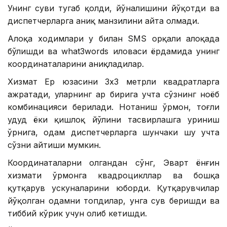
Унинг суви тугаб қолди, йўналишини йўқотди ва
диспетчерларга аниқ манзилини айта олмади.
Алоқа ходимлари у билан SМS орқали алоқада
бўлишди ва what3words иловаси ёрдамида унинг
координаталарини аниқладилар.
Хизмат Ер юзасини 3х3 метрли квадратларга
ажратади, уларнинг ҳар бирига учта сўзнинг ноёб
комбинацияси берилади. Нотаниш ўрмон, тоғли
ҳудуд ёки қишлоқ йўлини тасвирлашга уриниш
ўрнига, одам диспетчерларга шунчаки шу учта
сўзни айтиши мумкин.
Координаталарни олгандан сўнг, Эварт ёнғин
хизмати ўрмонга квадроцикллар ва бошқа
қутқарув ускуналарини юборди. Қутқарувчилар
йўқолган одамни топдилар, унга сув беришди ва
тиббий кўрик учун олиб кетишди.