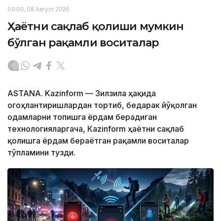
09:00, 08 Август 2026
Ҳаётни сақлаб қолиши мумкин
бўлган рақамли воситалар
ASTANA. Kazinform — Зилзила ҳақида
огоҳлантиришлардан тортиб, бедарак йўқолган
одамларни топишга ёрдам берадиган
технологияларгача, Кazinform ҳаётни сақлаб
қолишга ёрдам бераётган рақамли воситалар
тўпламини тузди.