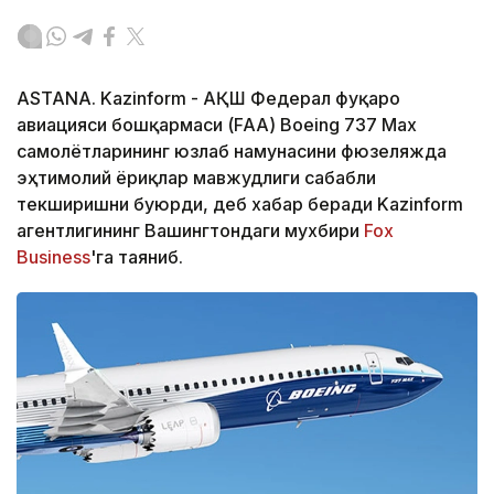
ASTANA. Kazinform - АҚШ Федерал фуқаро
авиацияси бошқармаси (FAA) Boeing 737 Max
самолётларининг юзлаб намунасини фюзеляжда
эҳтимолий ёриқлар мавжудлиги сабабли
текширишни буюрди, деб хабар беради Kazinform
агентлигининг Вашингтондаги мухбири
Fox
Business
'га таяниб.