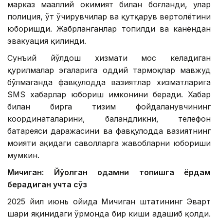
марказ маҳаллий ҳокимият билан боғланди, улар
полиция, ўт ўчирувчилар ва қутқарув вертолётини
юборишди. Жабрланганлар топилди ва канёндан
эвакуация қилинди.
Сунъий йўлдош хизмати мос келадиган
қурилмалар эгаларига оддий тармоқлар мавжуд
бўлмаганда фавқулодда вазиятлар хизматларига
SМS хабарлар юбориш имконини беради. Хабар
билан бирга тизим фойдаланувчининг
координаталарини, баландликни, телефон
батареяси даражасини ва фавқулодда вазиятнинг
моҳияти ҳақидаги саволларга жавобларни юбориши
мумкин.
Мичиган: Йўқолган одамни топишга ёрдам
берадиган учта сўз
2025 йил июнь ойида Мичиган штатининг Эварт
шаҳри яқинидаги ўрмонда бир киши адашиб қолди.