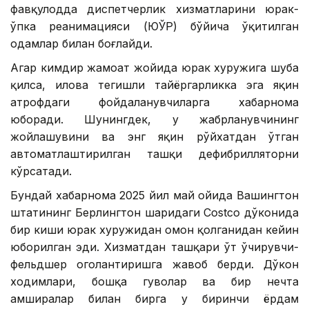
фавқулодда диспетчерлик хизматларини юрак-
ўпка реанимацияси (ЮЎР) бўйича ўқитилган
одамлар билан боғлайди.
Агар кимдир жамоат жойида юрак хуружига шубҳа
қилса, илова тегишли тайёргарликка эга яқин
атрофдаги фойдаланувчиларга хабарнома
юборади. Шунингдек, у жабрланувчининг
жойлашувини ва энг яқин рўйхатдан ўтган
автоматлаштирилган ташқи дефибрилляторни
кўрсатади.
Бундай хабарнома 2025 йил май ойида Вашингтон
штатининг Берлингтон шаҳридаги Costco дўконида
бир киши юрак хуружидан омон қолганидан кейин
юборилган эди. Хизматдан ташқари ўт ўчирувчи-
фельдшер огоҳлантиришга жавоб берди. Дўкон
ходимлари, бошқа гувоҳлар ва бир нечта
ҳамширалар билан бирга у биринчи ёрдам