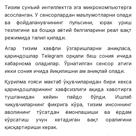
Тизим сунъий интеллектга эга микрокомпьютерга
асосланган. У сенсорлардан маълумотларни олади
ва фойдаланувчининг пульсини, юрак уриш
тезлигини ва бошқа ҳаётий белгиларини реал вақт
режимида таҳлил қилади.
Агар тизим хавфли ўзгаришларни аниқласа,
қариндошлар Тelegram орқали беш сония ичида
хабарнома оладилар. Ўрнатилган сенсор атиги
икки сония ичида йиқилишни ҳам аниқлай олади.
Қурилма ғояси мактаб ўқувчиларидан бири кекса
қариндошларининг хавфсизлиги ҳақида хавотирга
тушганидан кейин пайдо бўлди. Ишлаб
чиқувчиларнинг фикрига кўра, тизим инсоннинг
аҳволининг тўсатдан ёмонлашиши ва ёрдам
кўрсатиш учун кетадиган вақт оралиғини
қисқартириши керак.