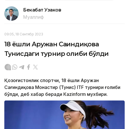
Бекабат Узаков
Муаллиф
09:05, 18 Сентябр 2023
18 ёшли Аружан Сағиндиқова
Тунисдаги турнир ғолиби бўлди
Қозоғистонлик спортчи, 18 ёшли Аружан
Сағиндиқова Монастир (Тунис) ITF турнири ғолиби
бўлди, деб хабар беради Каzinform мухбири.