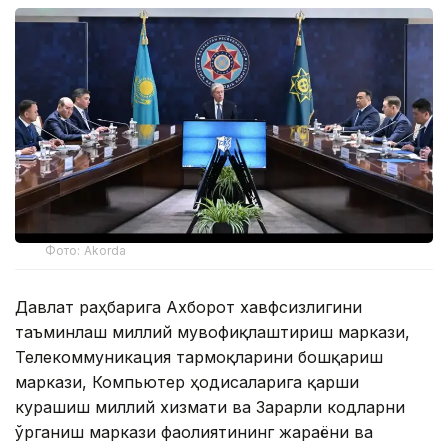
Фото: Akorda
Давлат раҳбарига Ахборот хавфсизлигини
таъминлаш миллий мувофиқлаштириш маркази,
Телекоммуникация тармоқларини бошқариш
маркази, Компьютер ҳодисаларига қарши
курашиш миллий хизмати ва Зарарли кодларни
ўрганиш маркази фаолиятининг жараёни ва