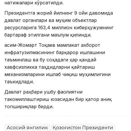
натижалари кўрсатилди.
Президентга жорий йилнинг 9 ойи давомида
давлат органлари ва муҳим объектлар
ресурсларига 163,4 миллион киберҳужумнинг
бартараф этилгани маълум қилинди.
Қасим-Жомарт Тоқаев мамлакат ахборот
инфратузилмасининг барқарор ишлашини
таъминлаш ва бу соҳадаги ҳар қандай
хавфсизликка таҳдидларни қайтариш
механизмларини ишлаб чиқиш муҳимлигини
таъкидлади.
Давлат раҳбари ушбу фаолиятни
такомиллаштириш юзасидан бир қатор аниқ
топшириқлар берди.
Асосий янгилик
Қозоғистон Президенти