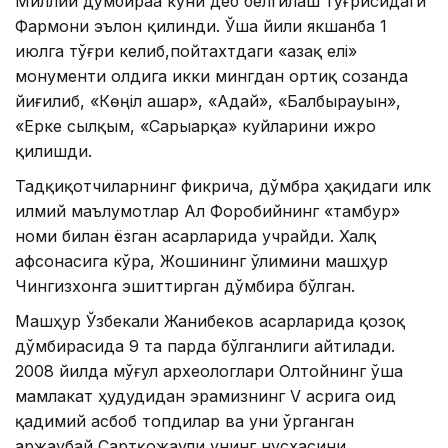
Миллий дўмбираа куни деб белгилаш тўғрисидаги
Фармони эълон қилинди. Ўша йили якшанба 1
июлга тўғри келиб,пойтахтдаги «Қазақ елі»
монументи олдига икки мингдан ортиқ созанда
йиғилиб, «Көңіл ашар», «Адай», «Балбырауын»,
«Ерке сылқым, «Сарыарқа» куйларини ижро
қилишди.
Тадқиқотчиларнинг фикрича, дўмбра ҳақидаги илк
илмий маълумотлар Ал Форобийнинг «тамбур»
номи билан ёзган асарларида учрайди. Халқ
афсонасига кўра, Жошининг ўлимини машҳур
Чингизхонга эшиттирган дўмбира бўлган.
Машҳур Ўзбекали Жанибеков асарларида қозоқ
дўмбирасида 9 та парда бўлганлиги айтилади.
2008 йилда мўғул археологлари Олтойнинг ўша
мамлакат ҳудудидан эрамизнинг V асрига оид
қадимий асбоб топдилар ва уни ўрганган
Қаржаубай Сартқожаули унинг нусхасини