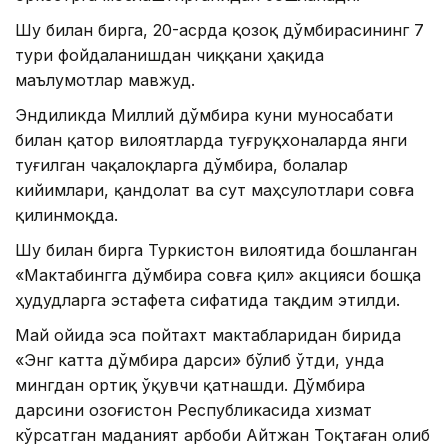
Шу билан бирга, 20-асрда қозоқ дўмбирасининг 7
тури фойдаланишдан чиққани ҳақида
маълумотлар мавжуд.
Эндиликда Миллий дўмбира куни муносабати
билан қатор вилоятларда туғруқхоналарда янги
туғилган чақалоқларга дўмбира, болалар
кийимлари, қандолат ва сут маҳсулотлари совға
қилинмоқда.
Шу билан бирга Туркистон вилоятида бошланган
«Мактабингга дўмбира совға қил» акцияси бошқа
ҳудудларга эстафета сифатида тақдим этилди.
Май ойида эса пойтахт мактабларидан бирида
«Энг катта дўмбира дарси» бўлиб ўтди, унда
мингдан ортиқ ўқувчи қатнашди. Дўмбира
дарсини Қозоғистон Республикасида хизмат
кўрсатган маданият арбоби Айтжан Тоқтаған олиб