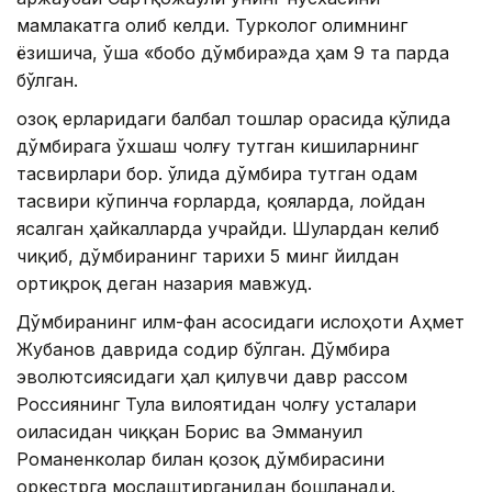
мамлакатга олиб келди. Турколог олимнинг
ёзишича, ўша «бобо дўмбира»да ҳам 9 та парда
бўлган.
Қозоқ ерларидаги балбал тошлар орасида қўлида
дўмбирага ўхшаш чолғу тутган кишиларнинг
тасвирлари бор. Қўлида дўмбира тутган одам
тасвири кўпинча ғорларда, қояларда, лойдан
ясалган ҳайкалларда учрайди. Шулардан келиб
чиқиб, дўмбиранинг тарихи 5 минг йилдан
ортиқроқ деган назария мавжуд.
Дўмбиранинг илм-фан асосидаги ислоҳоти Аҳмет
Жубанов даврида содир бўлган. Дўмбира
эволютсиясидаги ҳал қилувчи давр рассом
Россиянинг Тула вилоятидан чолғу усталари
оиласидан чиққан Борис ва Эммануил
Романенколар билан қозоқ дўмбирасини
оркестрга мослаштирганидан бошланади.