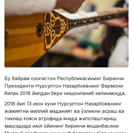
Бу байрам Қозоғистон Республикасининг Биринчи
Президенти Нурсултон Назарбоевнинг Фармони
билан 2018 йилдан бери нишонланиб келинмоқда.
2018 йил 13 июн куни Нурсултон Назарбоевнинг
жамиятни миллий маданият ва ўзликни асраш ва
тиклаш ғояси атрофида янада жипслаштириш
мақсадида июл ойининг биринчи якшанбасини