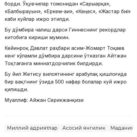
борди. Ўқувчилар томонидан «Сарыарқа»,
«Балбырауын», «Еркем-аи», «Кеңес», «Жастар биі»
каби куйлар ижро этилди.
Бу дўмбира чалиш дарси Гиннеснинг рекордлар
китобига кириши мумкин.
Кейинроқ Давлат раҳбари Қасим-Жомарт Тоқаев
кенг кўламли дўмбира дарсини ўтказган Айтжан
Тоқтағанга миннатдорчилик билдирди.
Бу йил Жетису вилоятининг Қарабулақ қишлоғида
бир вақтнинг ўзида 500 нафар болалар куй ижро
қилишди.
Муаллиф: Айжан Серикжанқизи
Миллий қадриятлар
Асосий янгилик
Маданият