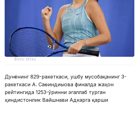
Фото: ktf.kz
Дунёнинг 829-ракеткаси, ушбу мусобақанинг 3-
ракеткаси А. Саөиндиыова финалда жаҳон
рейтингида 1253-ўринни эгаллаб турган
ҳиндистонлик Вайшнави Адкарга қарши
чемпионлик учун кураш олиб борди.
Биринчи партия кескин курашлар остида ўтди,
Аружан тай-брейкда муваффақиятли ўйнади - 7:6
(8:6).