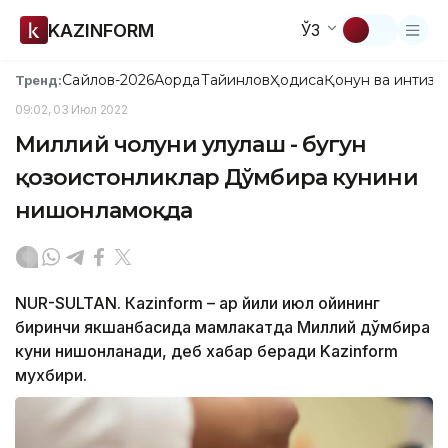
KAZINFORM
ЎЗ
Сайлов-2026
Ақорда
Тайинлов
Ҳодиса
Қонун ва интизо
Тренд:
09:02, 03 Июл 2022
Миллий чолғуни улуғлаш - бугун
қозоғистонликлар Дўмбира кунини
нишонламоқда
NUR-SULTAN. Кazinform – Ҳар йили июл ойининг
биринчи якшанбасида мамлакатда Миллий дўмбира
куни нишонланади, деб хабар беради Kazinform
мухбири.