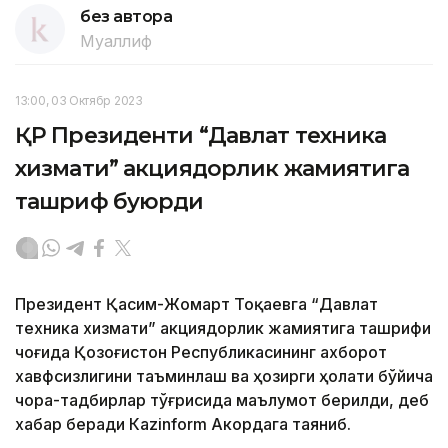
без автора
Муаллиф
13:00, 03 Октябр 2023
ҚР Президенти “Давлат техника
хизмати” акциядорлик жамиятига
ташриф буюрди
Президент Қасим-Жомарт Тоқаевга “Давлат
техника хизмати” акциядорлик жамиятига ташрифи
чоғида Қозоғистон Республикасининг ахборот
хавфсизлигини таъминлаш ва ҳозирги ҳолати бўйича
чора-тадбирлар тўғрисида маълумот берилди, деб
хабар беради Каzinform Акордага таяниб.